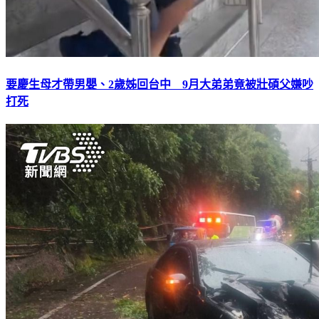
要慶生母才帶男嬰、2歲姊回台中 9月大弟弟竟被壯碩父嫌吵
打死