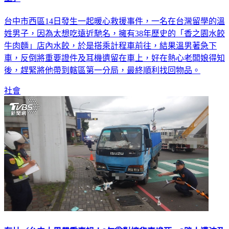
台中市西區14日發生一起暖心救援事件，一名在台灣留學的溫
姓男子，因為太想吃遠近馳名，擁有38年歷史的「香之園水餃
牛肉麵」店內水餃，於是搭乘計程車前往，結果溫男著急下
車，反倒將重要證件及耳機遺留在車上，好在熱心老闆娘得知
後，趕緊將他帶到轄區第一分局，最終順利找回物品。
社會