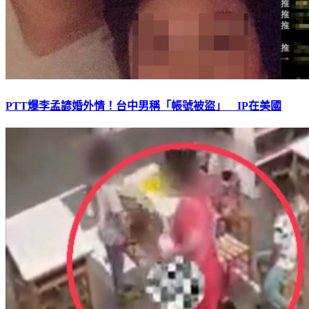
PTT爆李孟諺婚外情！台中男稱「帳號被盜」 IP在美國