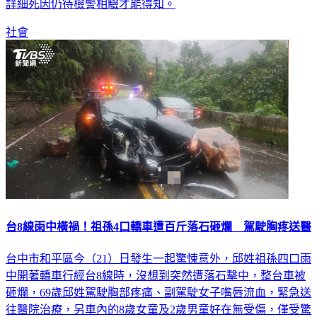
詳細死因仍待檢警相驗才能得知。
社會
台8線雨中橫禍！祖孫4口轎車遭百斤落石砸爛 駕駛胸疼送醫
台中市和平區今（21）日發生一起驚悚意外，邱姓祖孫四口雨
中開著轎車行經台8線時，沒想到突然遭落石擊中，整台車被
砸爛，69歲邱姓駕駛胸部疼痛、副駕駛女子嘴唇流血，緊急送
往醫院治療，另車內的8歲女童及2歲男童好在無受傷，僅受驚