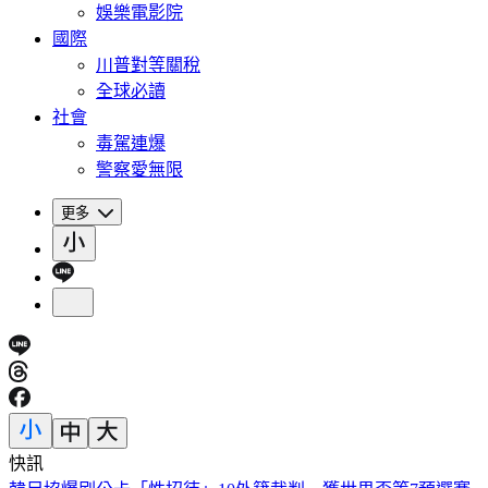
娛樂電影院
國際
川普對等關稅
全球必讀
社會
毒駕連爆
警察愛無限
更多
快訊