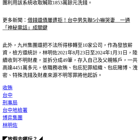
團利用該系統收取贓款1853萬餘元洗錢。
更多新聞：
借錢還債屢遭拒！台中男失聯5小嚇哭妻　一通
「神秘電話」成關鍵
此外，九州集團還把不法所得移轉至10家公司，作為發放薪
資，檢方還統計，林明佐2021年8月23日至2024年1月31日，陸
續收到不明財產，並拆分成49筆，存入自己及父親帳戶，一共
高達4451萬多元，依職務收賄、包庇犯罪組織、包庇賭博、洩
密、特殊洗錢及財產來源不明等罪將他起訴。
收賄
台中
刑事局
台中地檢署
博弈集團
林明佐
◤放假去哪玩？◢