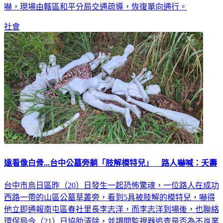
嚇，現場由轄區和平分局交通疏導，恢復單向通行。
社會
遠看像白骨...台中公墓旁躺「肢解模特兒」 路人嚇喊：夭壽
台中市烏日區昨（20）日發生一起恐怖驚魂，一位路人在成功
西路一帶的山區公墓草叢旁，看到5具被肢解的模特兒，嚇得
他立即通報南屯區春社里長李志洋，而李志洋到場後，也聯絡
環保局今（21）日協助清除，並調閱監視器追查是否為不肖業