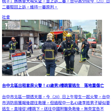
桃子」媽媽曾大喊失望，並上訴二審，台中高分院今（21）日
二審駁回上訴，維持一審原判。
社會
台中北區出租套房火警！43歲男3樓跳窗逃生 落地重傷亡
台中市北區一間透天厝，今（20）日上午發生一起火警，台中
市消防局獲報後趕往救援，但過程中一名43歲李姓男子疑似要
逃生，直接從3樓跳下，送往中國附醫急救後，無奈宣告不