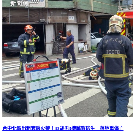
台中北區出租套房火警！43歲男3樓跳窗逃生 落地重傷亡