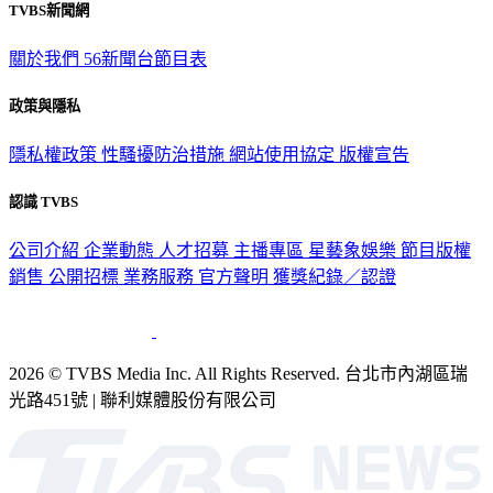
TVBS新聞網
關於我們
56新聞台節目表
政策與隱私
隱私權政策
性騷擾防治措施
網站使用協定
版權宣告
認識 TVBS
公司介紹
企業動態
人才招募
主播專區
星藝象娛樂
節目版權
銷售
公開招標
業務服務
官方聲明
獲獎紀錄／認證
2026 © TVBS Media Inc. All Rights Reserved. 台北市內湖區瑞
光路451號 | 聯利媒體股份有限公司