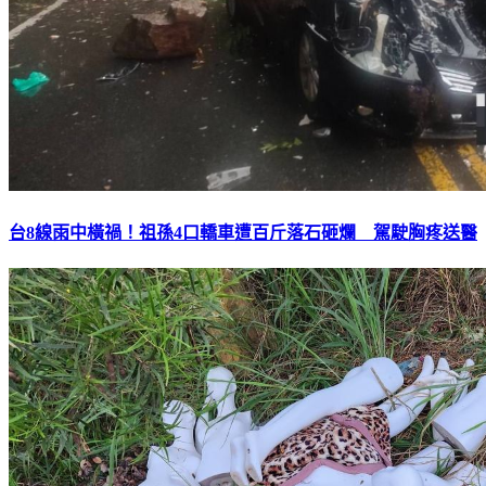
台8線雨中橫禍！祖孫4口轎車遭百斤落石砸爛 駕駛胸疼送醫