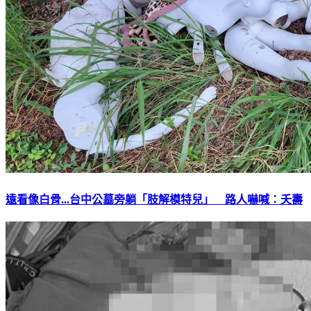
遠看像白骨...台中公墓旁躺「肢解模特兒」 路人嚇喊：夭壽