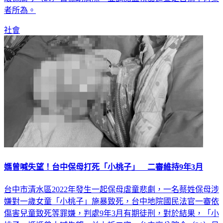
者所為。
社會
媽曾喊失望！台中保母打死「小桃子」 二審維持9年3月
台中市清水區2022年發生一起保母虐童悲劇，一名蔡姓保母涉
嫌對一歲女童「小桃子」施暴致死，台中地院國民法官一審依
傷害兒童致死等罪嫌，判處9年3月有期徒刑，對於結果，「小