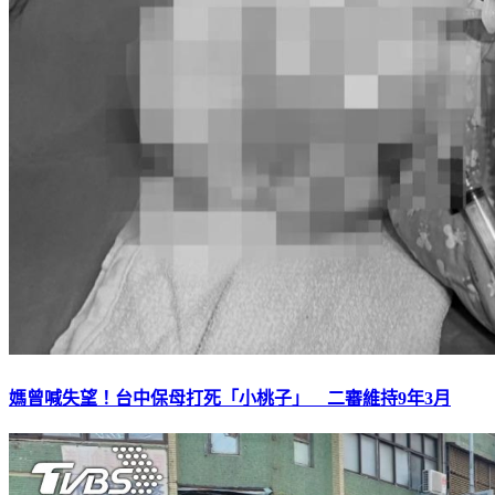
媽曾喊失望！台中保母打死「小桃子」 二審維持9年3月