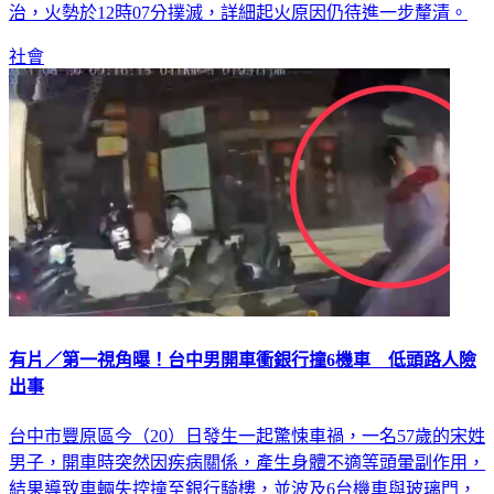
治，火勢於12時07分撲滅，詳細起火原因仍待進一步釐清。
社會
有片／第一視角曝！台中男開車衝銀行撞6機車 低頭路人險
出事
台中市豐原區今（20）日發生一起驚悚車禍，一名57歲的宋姓
男子，開車時突然因疾病關係，產生身體不適等頭暈副作用，
結果導致車輛失控撞至銀行騎樓，並波及6台機車與玻璃門，