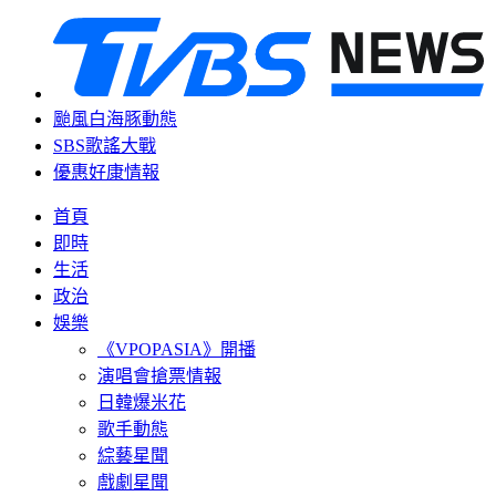
颱風白海豚動態
SBS歌謠大戰
優惠好康情報
首頁
即時
生活
政治
娛樂
《VPOPASIA》開播
演唱會搶票情報
日韓爆米花
歌手動態
綜藝星聞
戲劇星聞