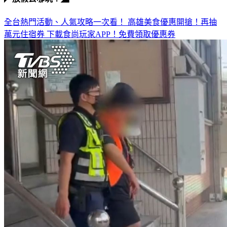
全台熱門活動、人氣攻略一次看！
高雄美食優惠開搶！再抽
萬元住宿券
下載食尚玩家APP！免費領取優惠券