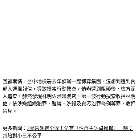
回顧案情，台中地檢署去年偵辦一起博弈集團，沒想到遭到內
部人通風報信，導致搜索行動撲空，偵辦遭到阻礙後，檢方深
入追查，赫然發現林明佐涉嫌洩密，第一波行動搜索收押林明
佐，依涉嫌組織犯罪、賭博、洗錢及貪污治罪條例等罪，收押
禁見。
更多新聞：
3妻告外遇全敗！法官「性自主＞貞操權」　喊：
判賠對小三不公平