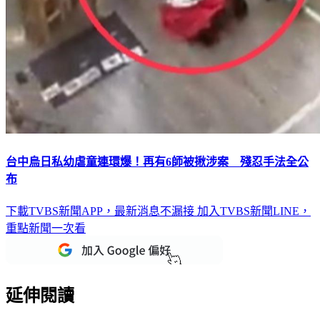
台中烏日私幼虐童連環爆！再有6師被揪涉案 殘忍手法全公
布
下載TVBS新聞APP，最新消息不漏接
加入TVBS新聞LINE，
重點新聞一次看
延伸閱讀