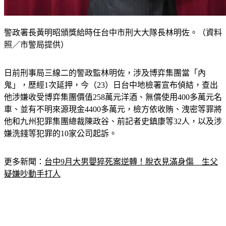
警政署長黃明昭頒獎給時任台中市刑大大隊長林明佐。（資料
照／市警局提供）
日前刑事局三線二的警政監林明佐，涉及博弈集團當「內
鬼」，歷經1次延押，今（23）日台中地檢署宣布偵結，查出
他涉嫌收受博弈集團價值258萬元洋酒、無償使用400多萬元名
車、並有不明來源現金4400多萬元，檢方依收賄、洩密等罪將
他和九州犯罪集團總裁陳政谷、前記者史鎮康等32人，以及涉
嫌洗錢等犯罪的10家公司起訴。
更多新聞：
台中9月大男嬰猝死案逆轉！脫衣見滿身傷　生父
疑嫌吵動手打人