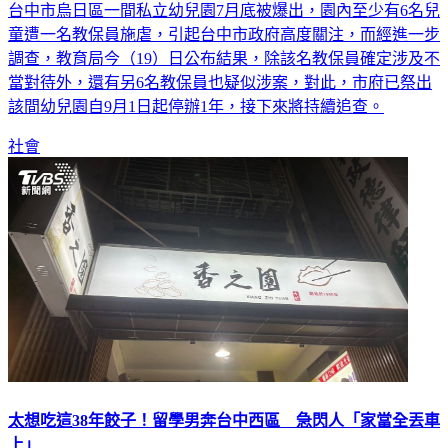
台中市烏日區一間私立幼兒園7月底被爆出，園內至少有6名兒
童遭一名教保員施虐，引起台中市政府高度關注，而經進一步
調查，教育局今（19）日公布結果，除該名教保員確定涉及不
當對待外，還有另6名教保員也疑似涉案，對此，市府已祭出
該間幼兒園自9月1日起停辦1年，接下來將持續追查。
社會
太想吃這38年餃子！留學男奔台中西區 急閃人「家當全丟車
上」