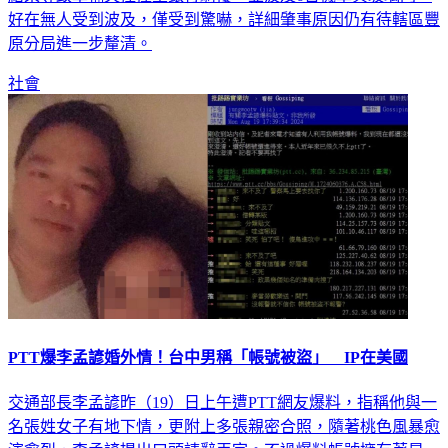
好在無人受到波及，僅受到驚嚇，詳細肇事原因仍有待轄區豐
原分局進一步釐清。
社會
PTT爆李孟諺婚外情！台中男稱「帳號被盜」 IP在美國
交通部長李孟諺昨（19）日上午遭PTT網友爆料，指稱他與一
名張姓女子有地下情，更附上多張親密合照，隨著桃色風暴愈