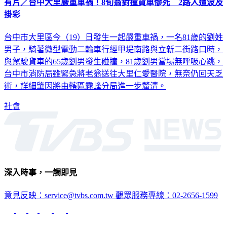
有片／台中大里嚴重車禍！8旬翁對撞貨車慘死 2路人遭波及
掛彩
台中市大里區今（19）日發生一起嚴重車禍，一名81歲的劉姓
男子，騎著微型電動二輪車行經甲堤南路與立新二街路口時，
與駕駛貨車的65歲劉男發生碰撞，81歲劉男當場無呼吸心跳，
台中市消防局雖緊急將老翁送往大里仁愛醫院，無奈仍回天乏
術，詳細肇因將由轄區霧峰分局進一步釐清。
社會
深入時事，一觸即見
意見反映：service@tvbs.com.tw
觀眾服務專線：02-2656-1599