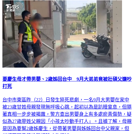
要慶生母才帶男嬰、2歲姊回台中 9月大弟弟竟被壯碩父嫌吵
打死
台中市東區昨（22）日發生猝死悲劇，一名9月大男嬰在家中
被23歲甘姓母親發現無呼吸心跳，起初以為是趴睡窒息，但隨
著真相一步步被揭露，警方查出男嬰身上有多處瘀青傷勢，疑
似為27歲廖姓父親因「小孩太吵動手打人」。且據了解，母親
是因為要幫2歲姊慶生，從帶著男嬰與姊姊回台中父親家，但