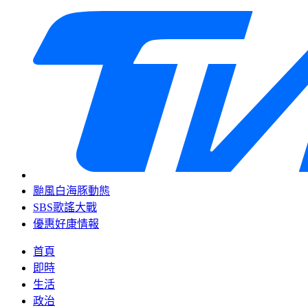
颱風白海豚動態
SBS歌謠大戰
優惠好康情報
首頁
即時
生活
政治