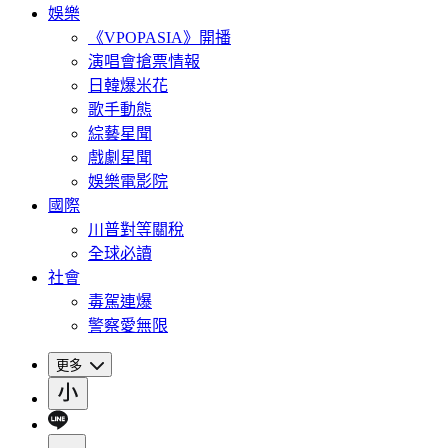
娛樂
《VPOPASIA》開播
演唱會搶票情報
日韓爆米花
歌手動態
綜藝星聞
戲劇星聞
娛樂電影院
國際
川普對等關稅
全球必讀
社會
毒駕連爆
警察愛無限
更多