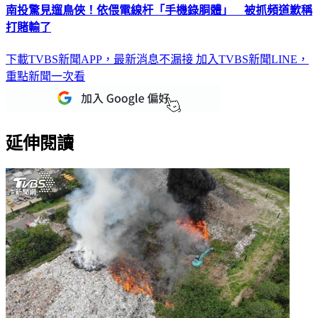
南投驚見遛鳥俠！依偎電線杆「手機錄胴體」 被抓頻道歉稱
打賭輸了
下載TVBS新聞APP，最新消息不漏接
加入TVBS新聞LINE，
重點新聞一次看
延伸閱讀