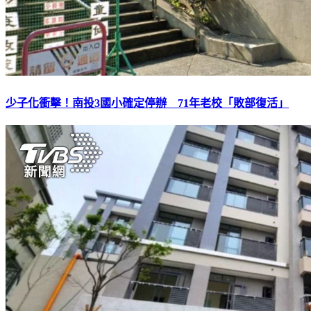
少子化衝擊！南投3國小確定停辦 71年老校「敗部復活」