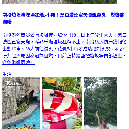
南投垃圾掩埋場狂燒5小時！黑白濃煙竄天際飄惡臭 影響範
圍曝
南投縣名間鄉公所垃圾掩埋場今（18）日上午發生大火，黑白
濃煙直竄天際，4萬5千噸垃圾狂燒不止，南投縣消防局獲報後
出動10車、38人前往滅火，花費5小時才成功控制火勢，初步
研判起火原因為沼氣自燃，目前正持續監控垃圾場內部溫度，
避免繼續悶燒。
生活