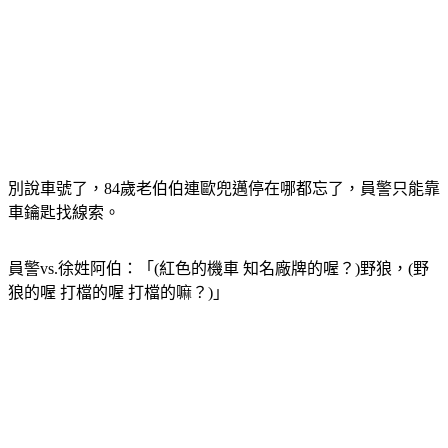
別說車號了，84歲老伯伯連歐兜邁停在哪都忘了，員警只能靠
車鑰匙找線索。
員警vs.徐姓阿伯：「(紅色的機車 知名廠牌的喔？)野狼，(野
狼的喔 打檔的喔 打檔的嘛？)」