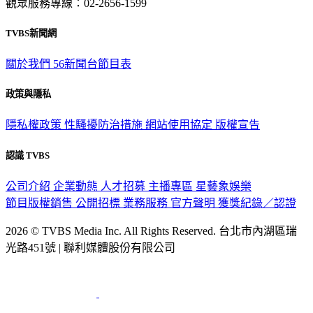
觀眾服務專線：02-2656-1599
TVBS新聞網
關於我們
56新聞台節目表
政策與隱私
隱私權政策
性騷擾防治措施
網站使用協定
版權宣告
認識 TVBS
公司介紹
企業動態
人才招募
主播專區
星藝象娛樂
節目版權銷售
公開招標
業務服務
官方聲明
獲獎紀錄／認證
2026 © TVBS Media Inc. All Rights Reserved. 台北市內湖區瑞
光路451號 | 聯利媒體股份有限公司