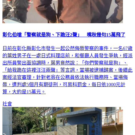
彰化伯嗆「警察就是狗、下跪汪2聲」 嘴秋幾句15萬飛了
日前在彰化縣彰化市發生一起公然侮辱警察的事件，一名67歲
的葉姓男子在一處日式料理店前，和餐廳人員發生爭執，經派
出所員警出面協調時，葉男竟然說：「你們警察就是狗」、
「給我跪在這裡汪汪兩聲」等言詞，當場被逮捕歸案，後續此
案經法官審理，針對老翁在公務員依法執行職務時、當場侮
辱，遭判處5個月有期徒刑，可易科罰金，每日依1000元計
算，大約是15萬元。
社會