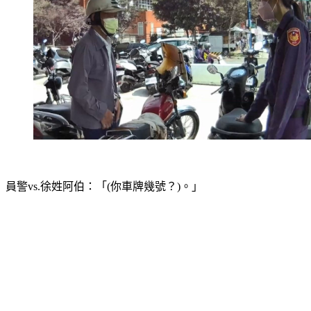
員警vs.徐姓阿伯：「(你車牌幾號？)。」