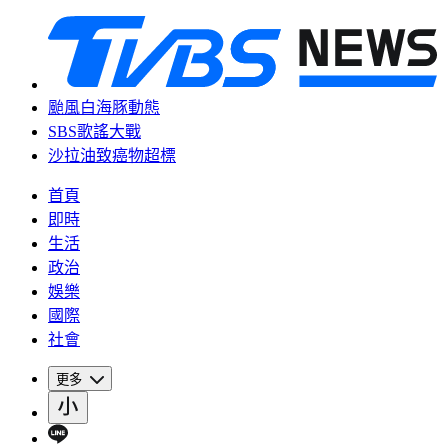
颱風白海豚動態
SBS歌謠大戰
沙拉油致癌物超標
首頁
即時
生活
政治
娛樂
國際
社會
更多