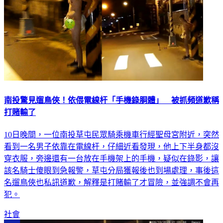
南投驚見遛鳥俠！依偎電線杆「手機錄胴體」 被抓頻道歉稱
打賭輸了
10日晚間，一位南投草屯民眾騎乘機車行經聖母宮附近，突然
看到一名男子依靠在電線杆，仔細近看發現，他上下半身都沒
穿衣服，旁邊還有一台放在手機架上的手機，疑似在錄影，讓
該名騎士傻眼到急報警，草屯分局獲報後也到場處理，事後這
名遛鳥俠也私訊道歉，解釋是打賭輸了才冒險，並強調不會再
犯。
社會