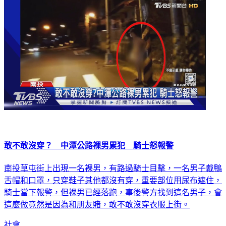
敢不敢沒穿？ 中潭公路裸男累犯 騎士怒報警
南投草屯街上出現一名裸男，有路過騎士目擊，一名男子戴鴨
舌帽和口罩，只穿鞋子其他都沒有穿，重要部位用尿布遮住，
騎士當下報警，但裸男已經落跑，事後警方找到這名男子，會
這麼做竟然是因為和朋友賭，敢不敢沒穿衣服上街。
社會