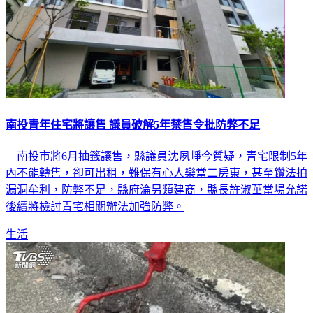
南投青年住宅將讓售 議員破解5年禁售令批防弊不足
南投市將6月抽籤讓售，縣議員沈夙崢今質疑，青宅限制5年
內不能轉售，卻可出租，難保有心人樂當二房東，甚至鑽法拍
漏洞牟利，防弊不足，縣府淪另類建商，縣長許淑華當場允諾
後續將檢討青宅相關辦法加強防弊。
生活