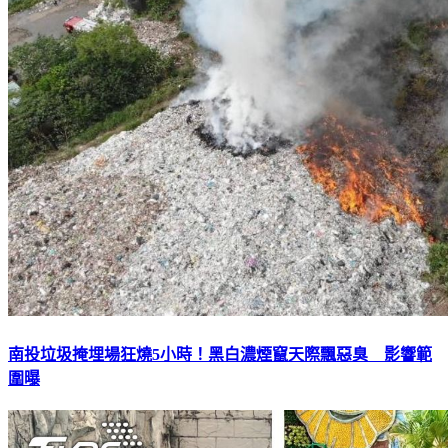
南投垃圾掩埋場狂燒5小時！黑白濃煙竄天際飄惡臭 影響範
圍曝