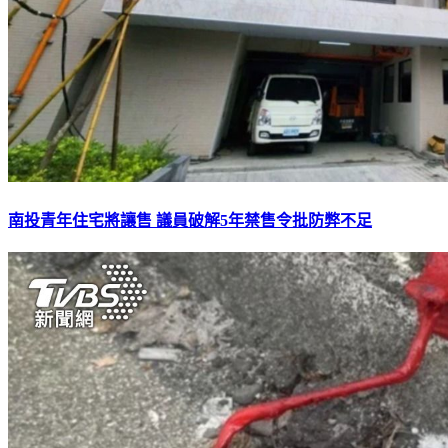
南投青年住宅將讓售 議員破解5年禁售令批防弊不足