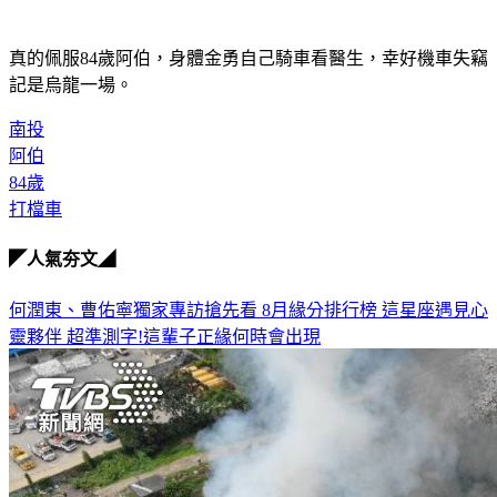
真的佩服84歲阿伯，身體金勇自己騎車看醫生，幸好機車失竊
記是烏龍一場。
南投
阿伯
84歲
打檔車
◤人氣夯文◢
何潤東、曹佑寧獨家專訪搶先看
8月緣分排行榜 這星座遇見心
靈夥伴
超準測字!這輩子正緣何時會出現