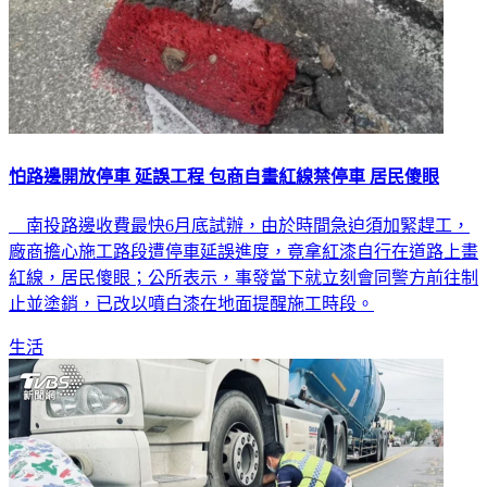
怕路邊開放停車 延誤工程 包商自畫紅線禁停車 居民傻眼
南投路邊收費最快6月底試辦，由於時間急迫須加緊趕工，
廠商擔心施工路段遭停車延誤進度，竟拿紅漆自行在道路上畫
紅線，居民傻眼；公所表示，事發當下就立刻會同警方前往制
止並塗銷，已改以噴白漆在地面提醒施工時段。
生活