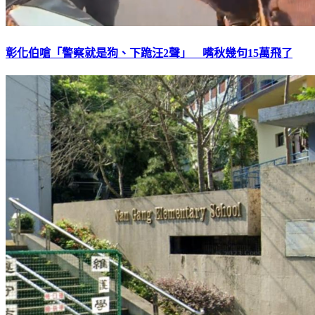
彰化伯嗆「警察就是狗、下跪汪2聲」 嘴秋幾句15萬飛了