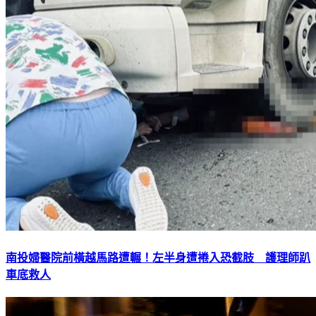
南投婦醫院前橫越馬路遭輾！左半身遭捲入恐截肢 護理師趴
車底救人