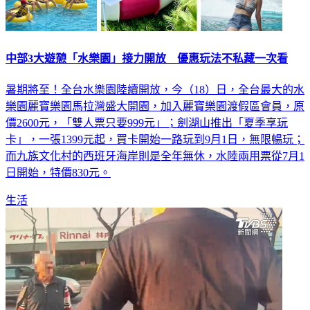
中部3大遊憩「水樂園」接力開放 優惠玩法不私藏一次看
暑期將至！全台水樂園陸續開放，今（18）日，全台最大的水
樂園麗寶樂園馬拉灣盛大開園，加入麗寶樂園渡假區會員，原
價2600元，「雙人票只要999元」；劍湖山推出「夏季享玩
卡」，一張1399元起，買卡開始一路玩到9月1日，無限暢玩；
而九族文化村的西班牙海岸則是全年無休，水陸兩用票從7月1
日開始，特價830元。
生活