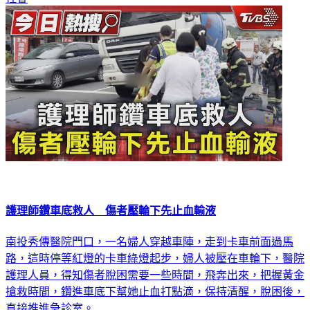
護理師鑽車底救人 傷者壓輪下先止血輸液
南投秀傳醫院門口，一名婦人穿越車陣，走到卡車前面過馬
路，這時停等紅燈的卡車綠燈起步，婦人被壓在車輪下，醫院
護理人員，得知傷者脫困需要一些時間，飛奔出來，把握黃金
搶救時間，鑽進車底下幫她止血打點滴，保持清醒，脫困後，
直接推進急診室。