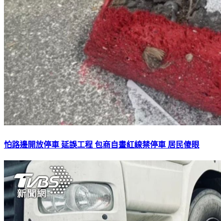
怕路邊開放停車 延誤工程 包商自畫紅線禁停車 居民傻眼