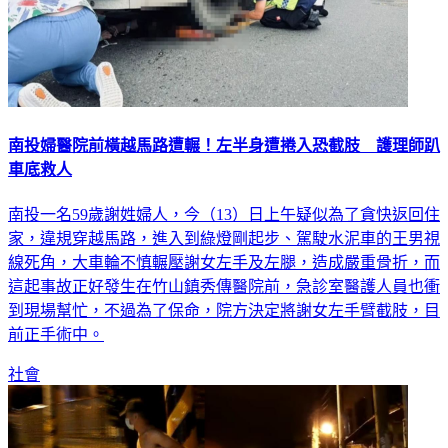
南投婦醫院前橫越馬路遭輾！左半身遭捲入恐截肢 護理師趴
車底救人
南投一名59歲謝姓婦人，今（13）日上午疑似為了貪快返回住
家，違規穿越馬路，進入到綠燈剛起步、駕駛水泥車的王男視
線死角，大車輪不慎輾壓謝女左手及左腿，造成嚴重骨折，而
這起事故正好發生在竹山鎮秀傳醫院前，急診室醫護人員也衝
到現場幫忙，不過為了保命，院方決定將謝女左手臂截肢，目
前正手術中。
社會