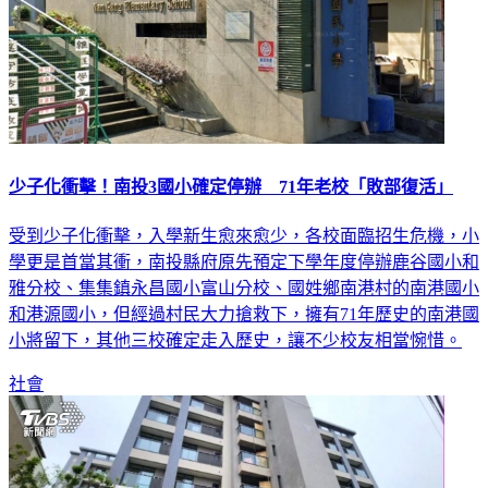
少子化衝擊！南投3國小確定停辦 71年老校「敗部復活」
受到少子化衝擊，入學新生愈來愈少，各校面臨招生危機，小
學更是首當其衝，南投縣府原先預定下學年度停辦鹿谷國小和
雅分校、集集鎮永昌國小富山分校、國姓鄉南港村的南港國小
和港源國小，但經過村民大力搶救下，擁有71年歷史的南港國
小將留下，其他三校確定走入歷史，讓不少校友相當惋惜。
社會