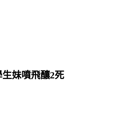
學生妹噴飛釀2死