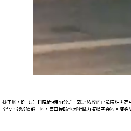
據了解，昨（2）日晚間9時44分許，就讀私校的17歲陳姓男
全毀，殘骸噴飛一地，貨車後輪也因衝擊力道騰空幾秒。陳姓