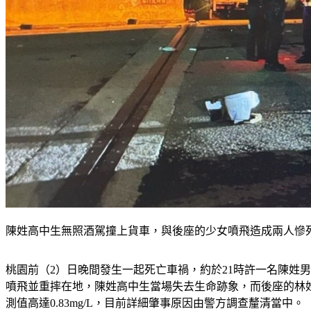
陳姓高中生無照酒駕撞上貨車，與後座的少女噴飛造成兩人慘死
桃園前（2）日晚間發生一起死亡車禍，約於21時許一名陳姓
噴飛並重摔在地，陳姓高中生當場失去生命跡象，而後座的林
測值高達0.83mg/L，目前詳細肇事原因由警方調查釐清當中。