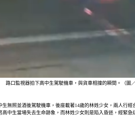
路口監視器拍下高中生駕駛機車，與貨車相撞的瞬間。（圖／T
高中生無照並酒後駕駛機車，後座載著14歲的林姓少女，兩人行
男高中生當場失去生命跡象，而林姓少女則是陷入昏迷，經緊急