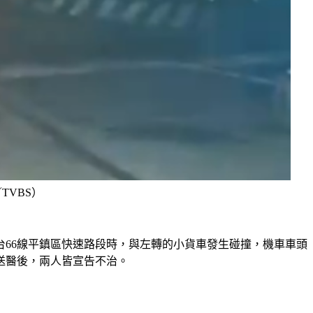
VBS）
經台66線平鎮區快速路段時，與左轉的小貨車發生碰撞，機車車頭
送醫後，兩人皆宣告不治。