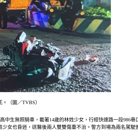
。（圖／TVBS）
男高中生無照騎車，載著14歲的林姓少女，行經快速路一段986
姓少女也昏迷，送醫後兩人雙雙傷重不治。警方到場為兩名駕駛