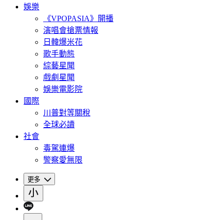
娛樂
《VPOPASIA》開播
演唱會搶票情報
日韓爆米花
歌手動態
綜藝星聞
戲劇星聞
娛樂電影院
國際
川普對等關稅
全球必讀
社會
毒駕連爆
警察愛無限
更多