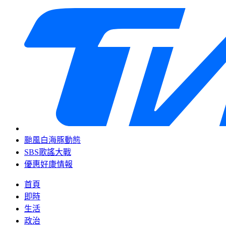
颱風白海豚動態
SBS歌謠大戰
優惠好康情報
首頁
即時
生活
政治