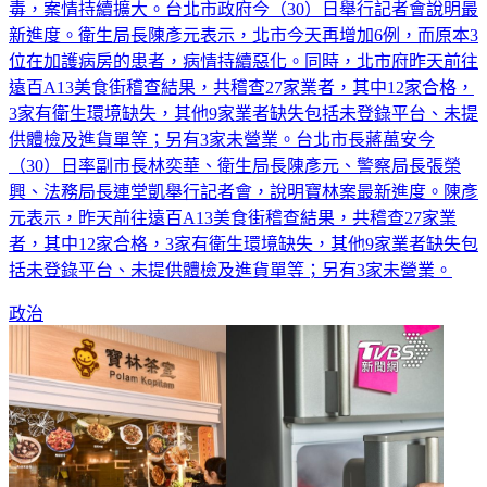
新進度。衛生局長陳彥元表示，北市今天再增加6例，而原本3
位在加護病房的患者，病情持續惡化。同時，北市府昨天前往
遠百A13美食街稽查結果，共稽查27家業者，其中12家合格，
3家有衛生環境缺失，其他9家業者缺失包括未登錄平台、未提
供體檢及進貨單等；另有3家未營業。台北市長蔣萬安今
（30）日率副市長林奕華、衛生局長陳彥元、警察局長張榮
興、法務局長連堂凱舉行記者會，說明寶林案最新進度。陳彥
元表示，昨天前往遠百A13美食街稽查結果，共稽查27家業
者，其中12家合格，3家有衛生環境缺失，其他9家業者缺失包
括未登錄平台、未提供體檢及進貨單等；另有3家未營業。
政治