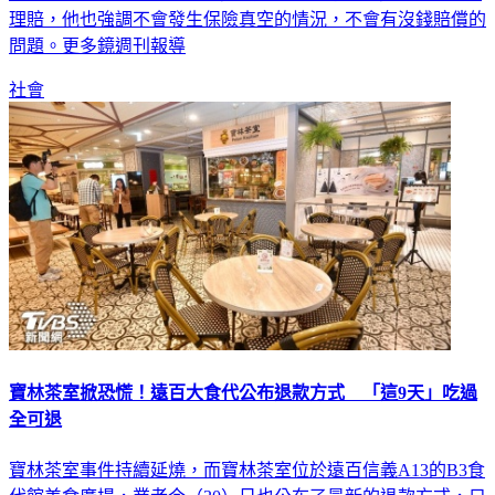
問題。更多鏡週刊報導
社會
寶林茶室掀恐慌！遠百大食代公布退款方式 「這9天」吃過
全可退
寶林茶室事件持續延燒，而寶林茶室位於遠百信義A13的B3食
代館美食廣場，業者今（30）日也公布了最新的退款方式，只