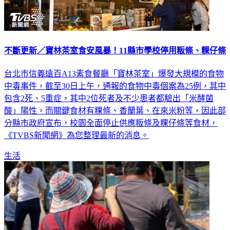
不斷更新／寶林茶室食安風暴！11縣市學校停用粄條、粿仔條
台北市信義遠百A13素食餐廳「寶林茶室」爆發大規模的食物
中毒事件，截至30日上午，通報的食物中毒個案為25例，其中
包含2死、5重症，其中2位死者及不少患者都驗出「米酵菌
酸」陽性，而關鍵食材有粿條、香蘭葉、在來米粉等，因此部
分縣市政府宣布，校園全面停止供應粄條及粿仔條等食材，
《TVBS新聞網》為您整理最新的消息。
生活