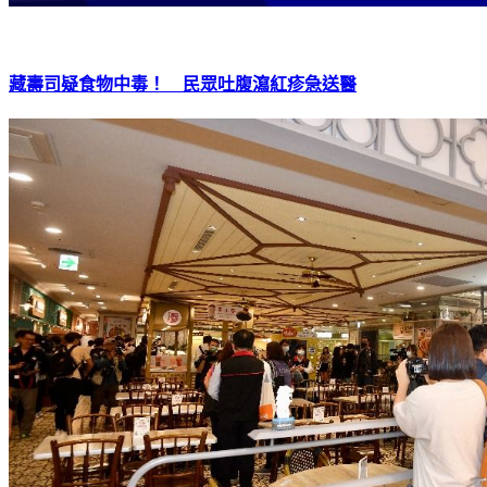
藏壽司疑食物中毒！ 民眾吐腹瀉紅疹急送醫