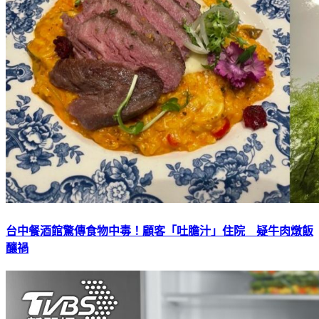
台中餐酒館驚傳食物中毒！顧客「吐膽汁」住院 疑牛肉燉飯
釀禍