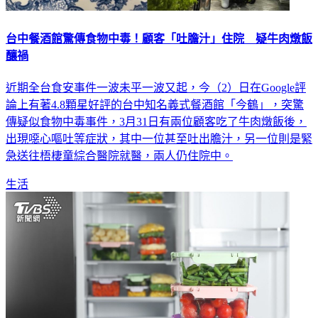
台中餐酒館驚傳食物中毒！顧客「吐膽汁」住院 疑牛肉燉飯
釀禍
近期全台食安事件一波未平一波又起，今（2）日在Google評
論上有著4.8顆星好評的台中知名義式餐酒館「今鶴」，突驚
傳疑似食物中毒事件，3月31日有兩位顧客吃了牛肉燉飯後，
出現噁心嘔吐等症狀，其中一位甚至吐出膽汁，另一位則是緊
急送往梧棲童綜合醫院就醫，兩人仍住院中。
生活