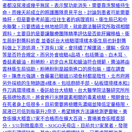
命。而幾天前成立的照護團隊意見平台，討論到患者可能需要
換肝，但是要參考前面2位往生者的病理資料。衛生局已和中
央聯繫，只要透過士林地檢同意，就能跟法醫研究所取得相關
資料，主要目的是要讓醫療團隊精準評估是否能肝臟移植。衛
生局針對醬料追查 並委託台大檢驗環境樣本衛生局也針對醬
料做上下游追溯，下游有13家，會持續了解運貨、運輸、保存
等是否符合規定。而另外會檢驗4品項，包括醬油、白木耳、
香菇素蠔油、粉捲粉，初步白木耳和蠔油符合規範，醬油將由
雲林衛生局協助，粉捲粉則是越南進口的原包裝，還在調查
中。陳彥元強調，食藥署已驗過35項食材都是陰性，北市府將
另外採檢的生物跡證4樣本，包括廚師手部、砧板環境樣本和2
件刀具環境樣本，委託給台大檢驗。台大醫學院法醫研究所所
長翁德怡表示，將會進行米酵菌素相關的毒素檢驗，預期會比
在死者身上低很多。目前需要將檢體先濃縮並降低定量極限，
尿液已可低到每毫升2奈克，希望精進方法讓檢測更靈敏。美
食街擴大稽查17家不合格而在擴大百貨、賣場美食街稽查部
分，3/31到微風南京、SOGO天母店，目前共37家業者，發現
17家有環境缺失，其中1家有逾期調味品，已要求限期改善。