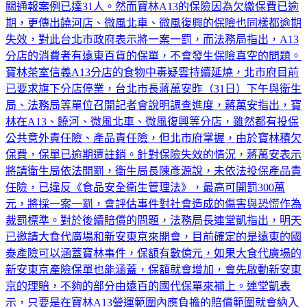
期，更傳出饒河店、微風北車、微風復興的保險也同樣都逾期
失效，對此台北市政府表示將一案一罰，而法務局指出，A13
分店的消費者有遠東百貨的保單，不會發生保險真空的問題。
寶林茶室信義A13分店的食物中毒疑雲持續延燒，北市府目前
已要求旗下分店停業，台北市長蔣萬安昨（31日）下午與衛生
局、法務局等單位召開記者會說明調查進度，蔣萬安指出，寶
林在A13、饒河、微風北車、微風復興等分店，雖然都有投保
公共意外責任險、產品責任險，但北市府掌握，由於寶林積欠
保費，保單已逾期遭註銷。針對保險失效的情況，蔣萬安表示
將請衛生局依法開罰，衛生局長陳彥源說，未依法投保產品責
任險，已違反《食品安全衛生管理法》，最高可開罰300萬
元，將採一案一罰，會評估事件對社會造成的傷害與恐慌作為
裁罰標準。對於後續賠償的問題，法務局長連堂凱指出，明天
已邀請大食代廣場和新安東京來開會，目前確定的是遠東的國
泰產險可以涵蓋寶林事件，保額有數億元，如果大食代廣場的
新安東京產險保單也能涵蓋，保額就會增加，會先啟動新安東
京的理賠，不夠的部分由遠百的國代保單來補上。連堂凱表
示，只要是在寶林A13營運範圍內應負擔的賠償範圍就會納入
理賠，他也強調不會發生保險真空的情況，不會有沒錢賠償的