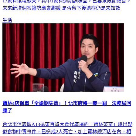
未來新增個案趨勢應會趨緩 是否留下後遺症仍是未知數
生活
寶林4店保單「全逾期失效」！北市府將一案一罰 法務局回
應了
台北市信義區A13遠東百貨大食代廣場的「寶林茶室」爆出疑
似食物中毒事件，已造成2人死亡，加上寶林饒河店在內，相
關通報案例已達31人。然而寶林A13的保險因為欠繳保費已逾