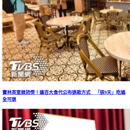
寶林茶室掀恐慌！遠百大食代公布退款方式 「這9天」吃過
全可退