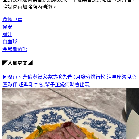
食物中毒
食安
膽汁
白血球
今鶴餐酒館
◤人氣夯文◢
何潤東、曹佑寧獨家專訪搶先看
8月緣分排行榜 這星座遇見心
靈夥伴
超準測字!這輩子正緣何時會出現