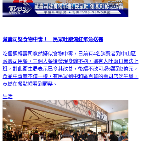
藏壽司疑食物中毒！ 民眾吐腹瀉紅疹急送醫
吃個迴轉壽司竟然疑似食物中毒，日前有4名消費者到中山區
藏壽司用餐，三個人餐後發現身體不適，還有人吐兩日無法上
班，對此衛生局表示已令其改善，後續不改可處6萬到2億元，
食品中毒案不僅一樁，有民眾到中和區百貨的壽司店吃午餐，
竟然在餐點裡看到頭髮。
生活