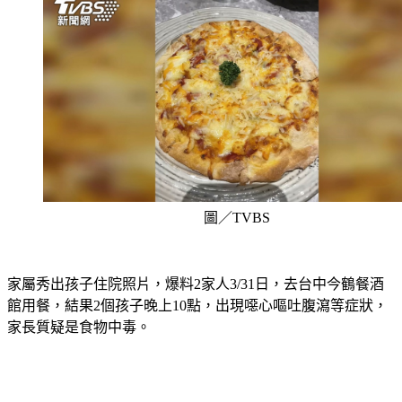
圖／TVBS
家屬秀出孩子住院照片，爆料2家人3/31日，去台中今鶴餐酒
館用餐，結果2個孩子晚上10點，出現噁心嘔吐腹瀉等症狀，
家長質疑是食物中毒。