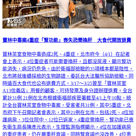
寶林中毒案4重症「腎功能」喪失恐需換肝 大食代開放退費
寶林茶室食物中毒造成2死、4重症，北市府今（4/1）在記者
會上表示，4位重症者可能需要換肝，且都沒尿液，顯示腎功
能消失，病況仍危急。由於衛福部檢驗的35項樣本都是陰性，
北市將就後續採檢的生物跡證，委託台大法醫所協助檢驗。同
時遠百大食代也公布退費方式，3/17～3/25曾至「寶林茶室
A13信義店」用餐的顧客，可持發票及身分證辦理退費。全台
累計31例 21例在北市根據衛福部疾管署截至4/1上午10點，統
計全台寶林茶室食物中毒案，受害者共31例，其中5重症。北
市府下午召開記者會表示，其中21例在北市，包括2死、4位加
護病房、3位住院中、12位已返家。4重症需換肝、腎功能已喪
失衛生局長陳彥元表示，生理監測指標顯示，4位在加護病房
的重症患者，仍在嚴重肝衰竭，同時腎衰竭也沒改善，4位患
者都沒尿液或幾乎無尿，表示腎功能消失，需要靠洗腎維持生