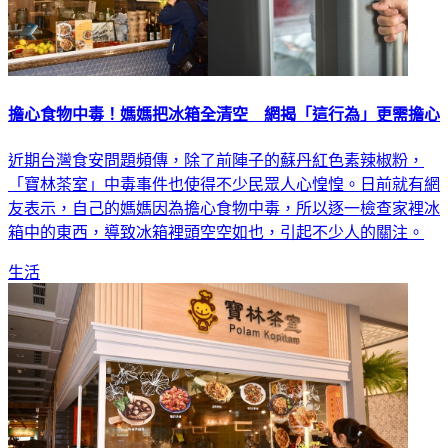
擔心食物中毒！媽媽把冰箱全清空 網揭「這行為」更需擔心
近期台灣食安問題頻傳，除了前陣子的蘇丹紅色素辣椒粉，
「寶林茶室」中毒事件也使得不少民眾人心惶惶。日前就有網
友表示，自己的媽媽因為擔心食物中毒，所以逐一檢查家裡冰
箱中的東西，導致冰箱裡頭空空如也，引起不少人的關注。
生活