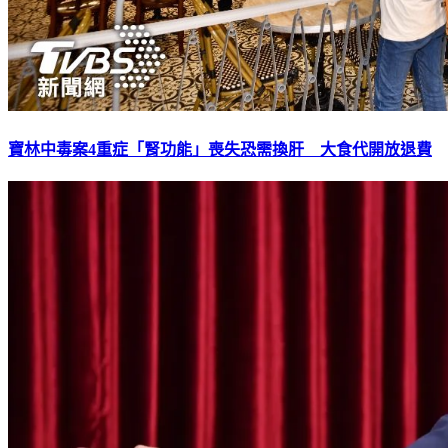
寶林中毒案4重症「腎功能」喪失恐需換肝 大食代開放退費