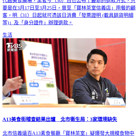
要是在3月17日至3月25日，曾至「寶林茶室信義店」用餐的顧
客，明（31）日起就可憑該日消費「發票證明 (載具銷貨明細
等)」及「身分證件」辦理退款。
生活
A13美食街稽查結果出爐 北市衛生局：3家環境缺失
北市信義遠百A13素食餐廳「寶林茶室」疑爆發大規模食物中
毒，案情持續擴大。台北市政府今（30）日舉行記者會說明最