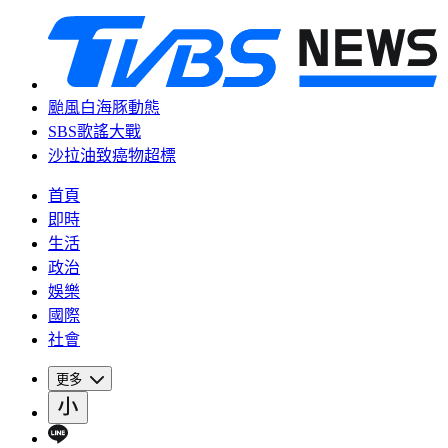
颱風白海豚動態
SBS歌謠大戰
沙拉油致癌物超標
首頁
即時
生活
政治
娛樂
國際
社會
更多