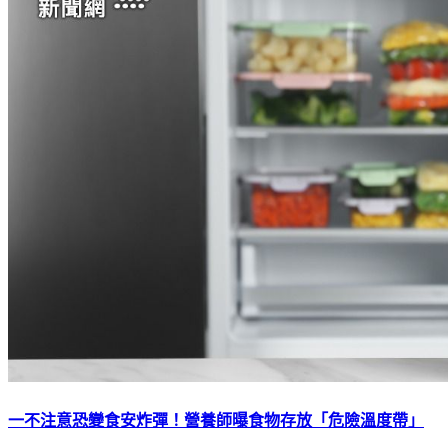
一不注意恐變食安炸彈！營養師曝食物存放「危險溫度帶」