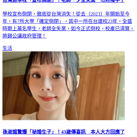
台灣這學校「宣布倒閉」！老師一夕全失業 市府接手了
學校宣布倒閉，徹底從台灣消失！從去（2023）年開始至今
年，有7所大學「確定倒閉」，其中一所在台建校23年，全盛
時期上萬名學生，老師全失業，如今正式倒校，校產已清算，
將歸公讓政府管理！
生活
孫淑媚驚爆「祕婚生子」！43歲傳喜訊 本人大方回應了