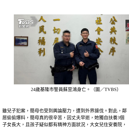
24歲基隆市警員蘇昱鴻身亡。（圖／TVBS）
雖兒子犯案，簡母也受到輿論壓力，遭到外界撻伐。對此，鄰
居偷偷爆料，簡母真的很辛苦，因丈夫早逝，她獨自扶養3個
子女長大，且孩子疑似都有精神方面狀況，大女兒住安養院，