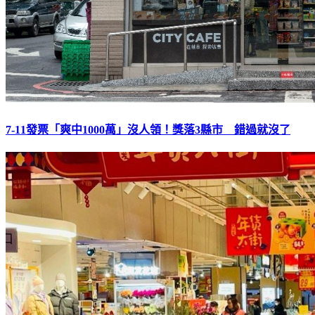
7-11發票「爽中1000萬」沒人領！獎落3縣市 錯過就沒了