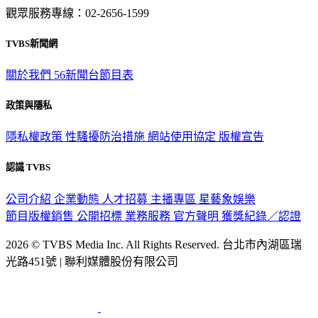
觀眾服務專線：02-2656-1599
TVBS新聞網
關於我們
56新聞台節目表
政策與隱私
隱私權政策
性騷擾防治措施
網站使用協定
版權宣告
認識 TVBS
公司介紹
企業動態
人才招募
主播專區
星藝象娛樂
節目版權銷售
公開招標
業務服務
官方聲明
獲獎紀錄／認證
2026 © TVBS Media Inc. All Rights Reserved. 台北市內湖區瑞
光路451號 | 聯利媒體股份有限公司