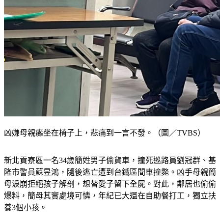
凶嫌母親癱坐在椅子上，悲痛到一言不發。（圖／TVBS）
新北貢寮區一名34歲簡姓男子偷貨車，撞死巡路員劉冠群、基
隆市警員蘇昱鴻，隨後逃亡遭到台鐵區間車撞斃。凶手母親簡
母淚崩拒絕孩子解剖，想替愛子留下全屍。對此，鄰居也偷偷
爆料，簡母其實處境可憐，年紀已大還在自助餐打工，獨立扶
養3個小孩。