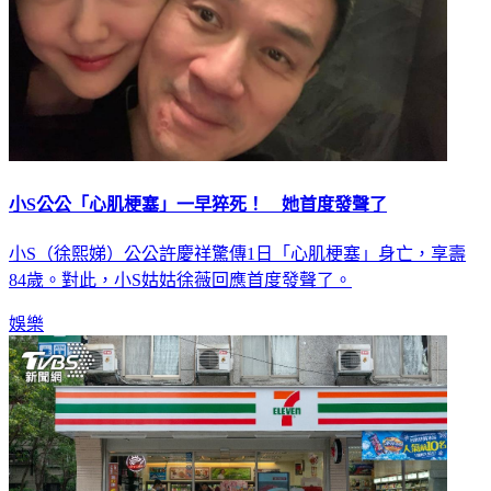
小S公公「心肌梗塞」一早猝死！ 她首度發聲了
小S（徐熙娣）公公許慶祥驚傳1日「心肌梗塞」身亡，享壽
84歲。對此，小S姑姑徐薇回應首度發聲了。
娛樂