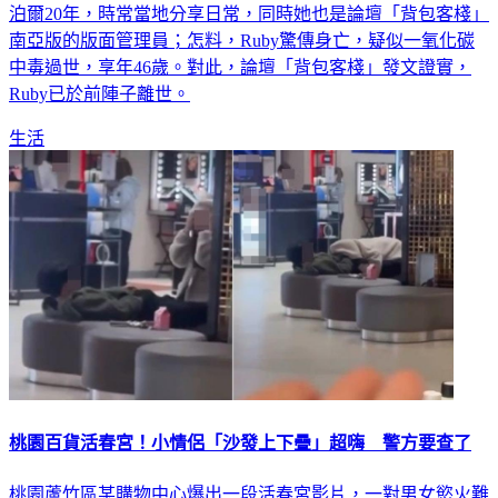
泊爾20年，時常當地分享日常，同時她也是論壇「背包客棧」
南亞版的版面管理員；怎料，Ruby驚傳身亡，疑似一氧化碳
中毒過世，享年46歲。對此，論壇「背包客棧」發文證實，
Ruby已於前陣子離世。
生活
桃園百貨活春宮！小情侶「沙發上下疊」超嗨 警方要查了
桃園蘆竹區某購物中心爆出一段活春宮影片，一對男女慾火難