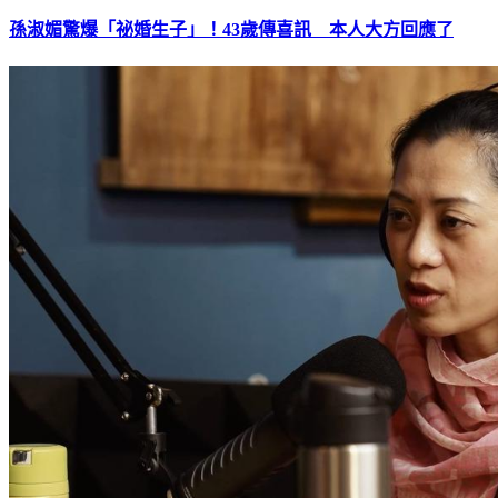
孫淑媚驚爆「祕婚生子」！43歲傳喜訊 本人大方回應了