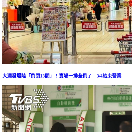
大潤發爆陸「倒閉13間」！賣場一排全倒了 3/4結束營業