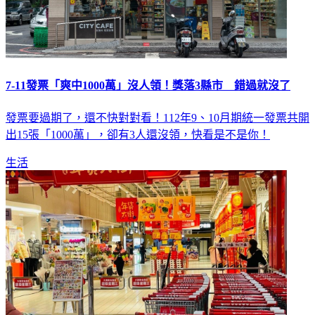
7-11發票「爽中1000萬」沒人領！獎落3縣市 錯過就沒了
發票要過期了，還不快對對看！112年9、10月期統一發票共開
出15張「1000萬」，卻有3人還沒領，快看是不是你！
生活