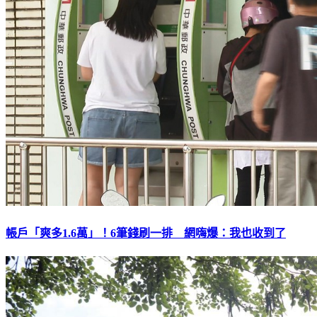
帳戶「爽多1.6萬」！6筆錢刷一排 網嗨爆：我也收到了