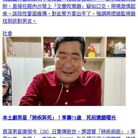
耐，直接在館內沙發上「交疊吹樂器」疑似口交，現場激情起
來。該段性愛面瘋傳，對此警方要出手了，強調將透過監視器
找到這對男女。
社會
本土劇男星「肺疾猝死」！享壽71歲 死前遺願曝光
資深男星康祺今（28）日驚傳逝世，遭證實「肺疾病逝」，享