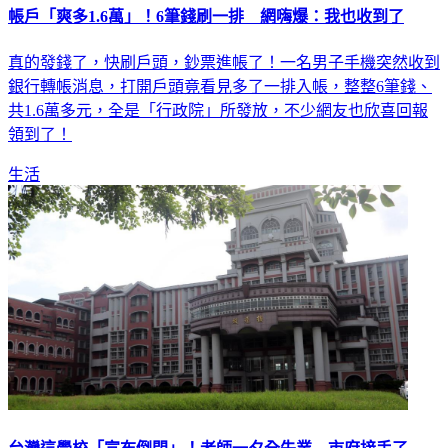
帳戶「爽多1.6萬」！6筆錢刷一排 網嗨爆：我也收到了
真的發錢了，快刷戶頭，鈔票進帳了！一名男子手機突然收到
銀行轉帳消息，打開戶頭竟看見多了一排入帳，整整6筆錢、
共1.6萬多元，全是「行政院」所發放，不少網友也欣喜回報
領到了！
生活