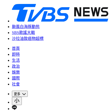
颱風白海豚動態
SBS歌謠大戰
沙拉油致癌物超標
首頁
即時
生活
政治
娛樂
國際
社會
更多