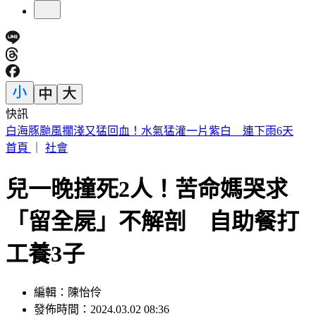
快訊
提醒國一新生守秩序！台中女師遭「掃把刺眼重傷」恐失明
首頁
｜
社會
兒一晚撞死2人！苦命媽哭求
「留全屍」不解剖 自助餐打
工養3子
編輯：陳怡伶
發佈時間：2024.03.02 08:36