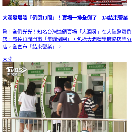
大潤發爆陸「倒閉13間」！賣場一排全倒了 3/4結束營業
驚！全倒光光！知名台灣連鎖賣場「大潤發」在大陸驚爆倒
店，高達13間門市「集體倒閉」，包括大潤發學府路店等分
店，全宣布「結束營業」。
大陸