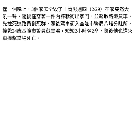
僅一個晚上，3個家庭全毀了！簡男週四（2/29）在家突然大
吼一聲，隨後僅穿著一件內褲就衝出家門，並竊取路邊貨車，
先撞死巡路員劉冠群，隨後駕車衝入基隆市警局八堵分駐所，
撞斃24歲基隆市警員蘇昱鴻，短短2小時奪2命，隨後他也遭火
車撞擊當場死亡。