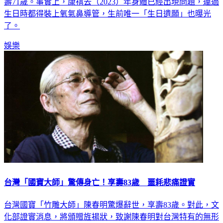
壽71歲。事實上，康祺去（2023）年身體已經出現問題，連過
生日時都得裝上氧氣鼻導管，生前唯一「生日遺願」也曝光
了。
娛樂
台灣「國寶大師」驚傳身亡！享壽83歲 噩耗悲痛證實
台灣國寶「竹雕大師」陳春明驚爆辭世，享壽83歲。對此，文
化部證實消息，將頒贈旌揚狀，致謝陳春明對台灣特有的無形