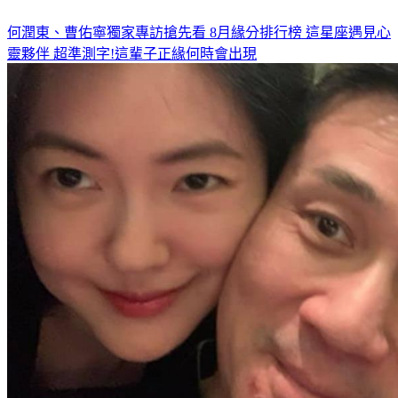
何潤東、曹佑寧獨家專訪搶先看
8月緣分排行榜 這星座遇見心
靈夥伴
超準測字!這輩子正緣何時會出現