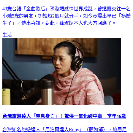
43歲台語「金曲歌后」孫淑媚感情世界成謎，曾透露交往一名
小她5歲的男友，卻短短2個月就分手，如今竟爆出早已「祕婚
生子」，傳出喜訊。對此，孫淑媚本人也大方回應了。
生活
台灣旅遊達人「窒息身亡」！驚傳一氧化碳中毒 享年46歲
台灣知名旅遊達人「尼泊爾達人Ruby」（簡如邠），旅居尼