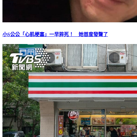
小S公公「心肌梗塞」一早猝死！ 她首度發聲了