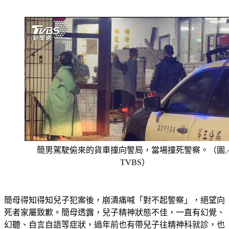
簡男駕駛偷來的貨車撞向警局，當場撞死警察。（圖
TVBS）
簡母得知得知兒子犯案後，崩潰痛喊「對不起警察」，絕望向
死者家屬致歉。簡母透露，兒子精神狀態不佳，一直有幻覺、
幻聽、自言自語等症狀，過年前也有帶兒子往精神科就診，也