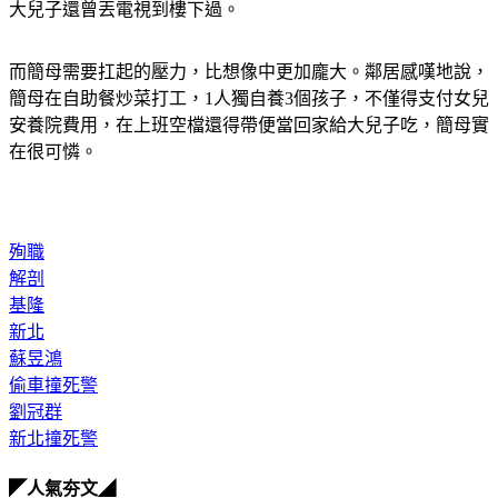
大兒子還曾丟電視到樓下過。
而簡母需要扛起的壓力，比想像中更加龐大。鄰居感嘆地說，
簡母在自助餐炒菜打工，1人獨自養3個孩子，不僅得支付女兒
安養院費用，在上班空檔還得帶便當回家給大兒子吃，簡母實
在很可憐。
殉職
解剖
基隆
新北
蘇昱鴻
偷車撞死警
劉冠群
新北撞死警
◤人氣夯文◢