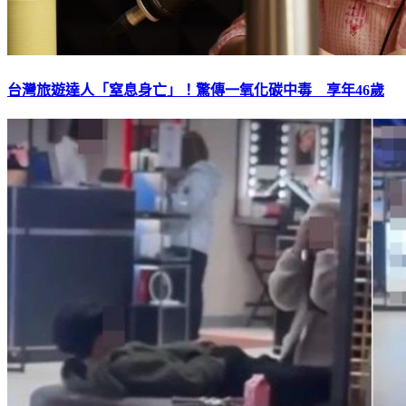
台灣旅遊達人「窒息身亡」！驚傳一氧化碳中毒 享年46歲