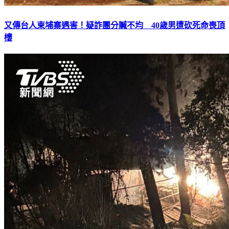
又傳台人柬埔寨遇害！疑詐團分贓不均 40歲男遭砍死命喪頂
樓