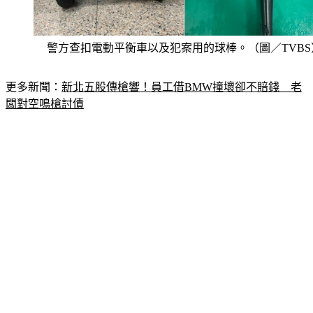
警方查扣電動平衡車以及犯案用的球棒。（圖／TVBS
更多新聞：
新北五股傳槍響！員工借BMW撞壞卻不賠錢　老
闆對空鳴槍討債