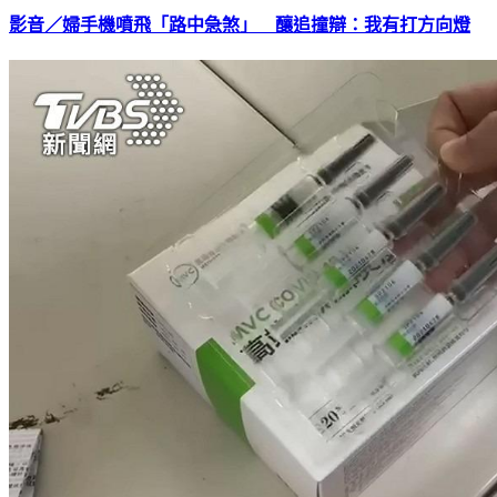
影音／婦手機噴飛「路中急煞」 釀追撞辯：我有打方向燈