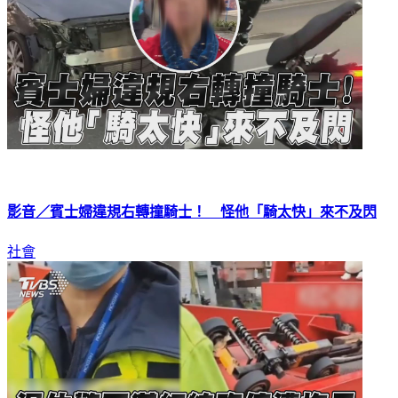
影音／賓士婦違規右轉撞騎士！ 怪他「騎太快」來不及閃
社會