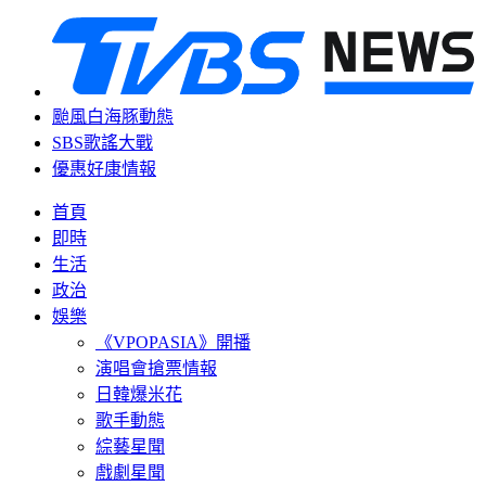
颱風白海豚動態
SBS歌謠大戰
優惠好康情報
首頁
即時
生活
政治
娛樂
《VPOPASIA》開播
演唱會搶票情報
日韓爆米花
歌手動態
綜藝星聞
戲劇星聞