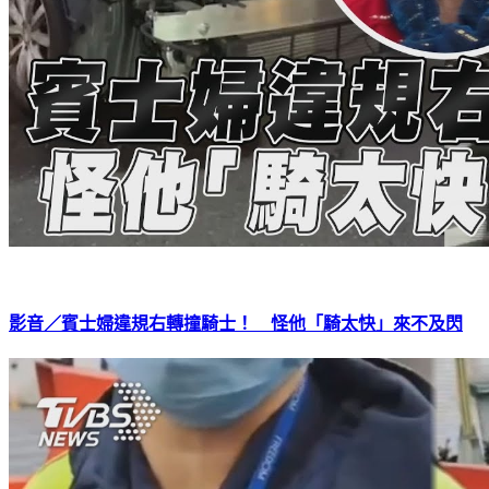
影音／賓士婦違規右轉撞騎士！ 怪他「騎太快」來不及閃