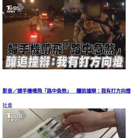
影音／婦手機噴飛「路中急煞」 釀追撞辯：我有打方向燈
社會