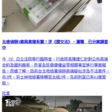
北檢偵辦3案與高端有關！涉《證交法》、瀆職 已分案調查
中
今（9）日立法院舉行臨時會，行政院長陳建仁針對公布高端
合約及圖利廠商、危害全民健康權益等相關事宜進行專案報
告。而據了解，目前台北地檢署偵辦高端疑似涉及不法案件，
共3件，另士林地檢署移轉至北檢2件，先前則是已有63案簽
結。
社會