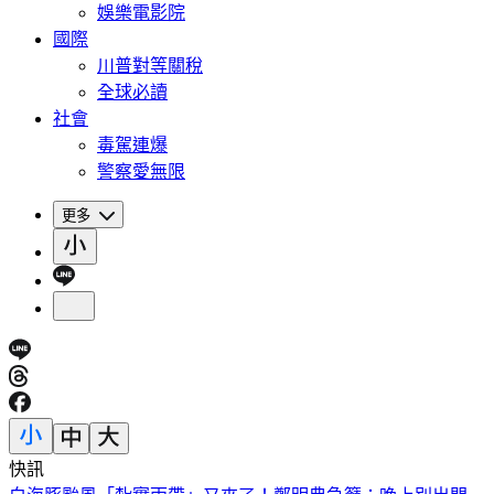
娛樂電影院
國際
川普對等關稅
全球必讀
社會
毒駕連爆
警察愛無限
更多
快訊