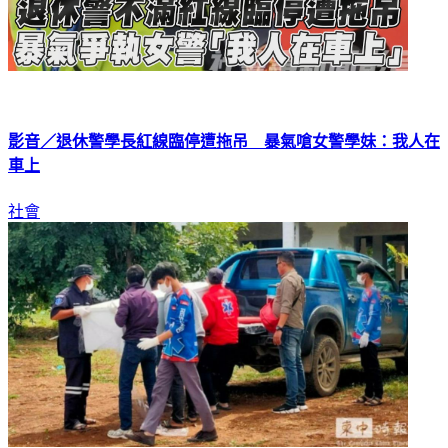
影音／退休警學長紅線臨停遭拖吊 暴氣嗆女警學妹：我人在
車上
社會