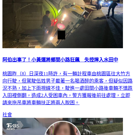
阿伯出事了！小黃運將鄉間小路狂飆 失控摔入水田中
桃園昨（8）日深夜11時許，有一輛計程車由桃園區往大竹方
向行駛，但駕駛伍姓男子載著一名喝酒醉的乘客，但疑似因路
況不熟，加上下雨視線不佳，駛進一處田間小路後車輛不慎跌
入田裡側翻，造成2人受困車內，警方獲報後前往處理，立即
請來拖吊車將車輛扶正將兩人脫困。
社會