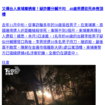
又傳台人柬埔寨遇害！疑詐團分贓不均 40歲男遭砍死命喪頂
樓
去年11月中旬，從事詐騙多年的50歲吳姓男子，在柬埔寨、泰
國邊境遭人近距離槍殺慘死，事隔不到2個月，柬埔寨再傳台
人遭殺！據悉，本月3日凌晨，1名年約40歲的台籍李姓男子疑
似分贓爆發口角後，李男慘遭10多名男子持刀、槍追殺，最後
寡不敵眾，陳屍在金邊市俄羅斯大道1處公寓頂樓，柬埔寨警
方已循線逮捕4名涉案犯嫌，全案仍在調查中。
社會