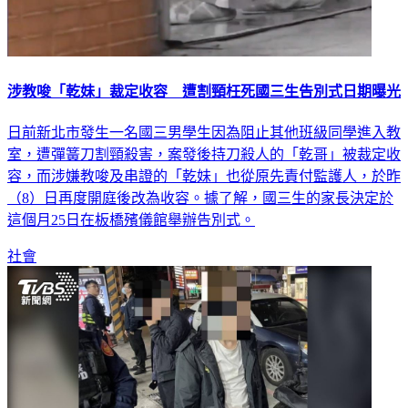
涉教唆「乾妹」裁定收容 遭割頸枉死國三生告別式日期曝光
日前新北市發生一名國三男學生因為阻止其他班級同學進入教
室，遭彈簧刀割頸殺害，案發後持刀殺人的「乾哥」被裁定收
容，而涉嫌教唆及串證的「乾妹」也從原先責付監護人，於昨
（8）日再度開庭後改為收容。據了解，國三生的家長決定於
這個月25日在板橋殯儀館舉辦告別式。
社會