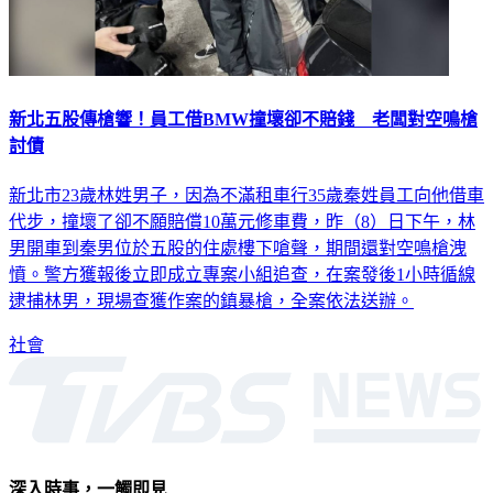
新北五股傳槍響！員工借BMW撞壞卻不賠錢 老闆對空鳴槍
討債
新北市23歲林姓男子，因為不滿租車行35歲秦姓員工向他借車
代步，撞壞了卻不願賠償10萬元修車費，昨（8）日下午，林
男開車到秦男位於五股的住處樓下嗆聲，期間還對空鳴槍洩
憤。警方獲報後立即成立專案小組追查，在案發後1小時循線
逮捕林男，現場查獲作案的鎮暴槍，全案依法送辦。
社會
深入時事，一觸即見