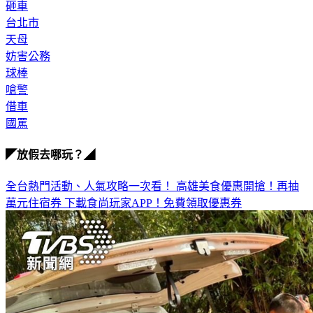
砸車
台北市
天母
妨害公務
球棒
嗆警
借車
國罵
◤放假去哪玩？◢
全台熱門活動、人氣攻略一次看！
高雄美食優惠開搶！再抽
萬元住宿券
下載食尚玩家APP！免費領取優惠券