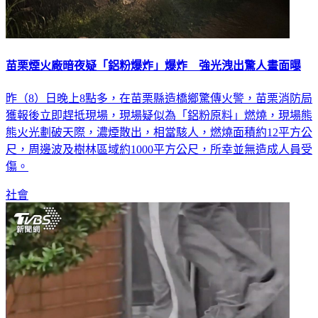
苗栗煙火廠暗夜疑「鋁粉爆炸」爆炸 強光洩出驚人畫面曝
昨（8）日晚上8點多，在苗栗縣造橋鄉驚傳火警，苗栗消防局
獲報後立即趕抵現場，現場疑似為「鋁粉原料」燃燒，現場熊
熊火光劃破天際，濃煙散出，相當駭人，燃燒面積約12平方公
尺，周邊波及樹林區域約1000平方公尺，所幸並無造成人員受
傷。
社會