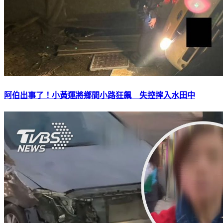
阿伯出事了！小黃運將鄉間小路狂飆 失控摔入水田中