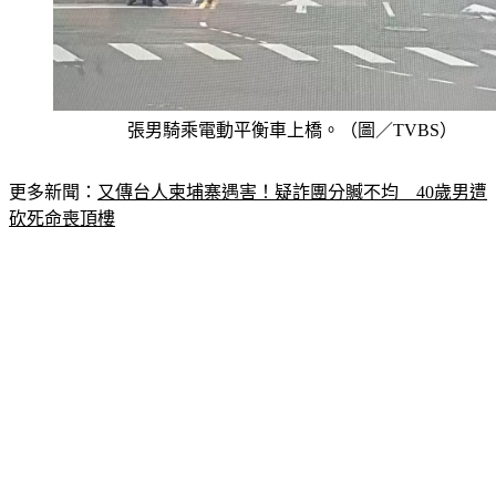
張男騎乘電動平衡車上橋。（圖／TVBS）
更多新聞：
又傳台人柬埔寨遇害！疑詐團分贓不均　40歲男遭
砍死命喪頂樓