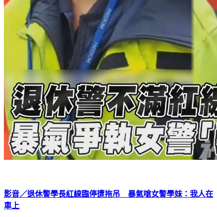
影音／退休警學長紅線臨停遭拖吊 暴氣嗆女警學妹：我人在
車上