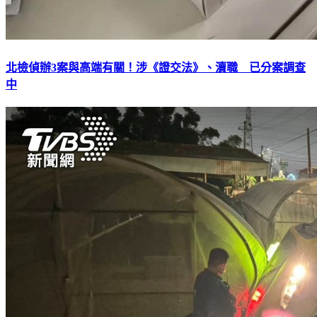
北檢偵辦3案與高端有關！涉《證交法》、瀆職 已分案調查
中