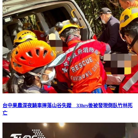
台中果農深夜騎車摔落山谷失蹤 33hrs後被發現倒臥竹林死
亡