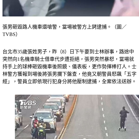
張男砸毀路人機車還嗆警，當場被警方上銬逮捕。（圖／
TVBS）
台北市35歲張姓男子，昨（8）日下午要到士林辦事，路途中
突然向1名機車騎士借車代步遭拒絕，張男突然暴怒，當場就
持手上的球棒砸毀機車後照鏡、儀表板，更作勢揮棒打人。士
林警方獲報到場後將張男攔下盤查，他竟又朝警員怒飆「五字
經」，警員立即依現行犯身分將他壓制逮捕，全案依法送辦。