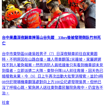
台中果農深夜騎車摔落山谷失蹤 33hrs後被發現倒臥竹林死
亡
台中市東勢區60歲吳姓男子（7）日深夜騎車前往自家果園
時，不明原因在山路自撞，連人帶車翻落2米邊坡，家屬遲遲
找不到人著急報案，然而消防人員抵達後只有看到機車卻未見
到傷者，立即派遣二大隊、東勢分隊14人前往救援，因天色已
暗搜救未果。今（9）日上午再次出動大批警消搜索，並於9時
08分於現場機車翻落處對向上方100公尺處發現吳男，但他已
沒了呼吸心跳，緊急將人送往東勢農民醫院急救中，仍宣告不
治。
社會