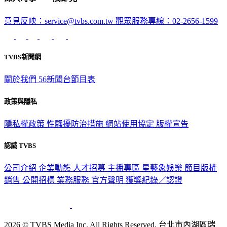
意見反映：service@tvbs.com.tw
觀眾服務專線：02-2656-1599
TVBS新聞網
關於我們
56新聞台節目表
政策與隱私
隱私權政策
性騷擾防治措施
網站使用協定
版權宣告
認識 TVBS
公司介紹
企業動態
人才招募
主播專區
星藝象娛樂
節目版權
銷售
公開招標
業務服務
官方聲明
獲獎紀錄／認證
2026 © TVBS Media Inc. All Rights Reserved. 台北市內湖區瑞