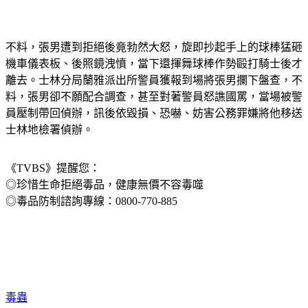
不料，張男遭到拒絕後竟勃然大怒，旋即抄起手上的球棒猛砸
機車儀表板、後照鏡洩憤，當下還揮舞球棒作勢毆打騎士後才
離去。士林分局蘭雅派出所警員獲報到場將張男攔下盤查，不
料，張男卻不願配合調查，甚至對著警員怒譙國罵，當場被警
員壓制帶回偵辦，訊後依毀損、恐嚇、妨害公務罪嫌將他移送
士林地檢署偵辦。
《TVBS》提醒您：
◎珍惜生命拒絕毒品，健康無價不容毒噬
◎毒品防制諮詢專線：0800-770-885
毒蟲