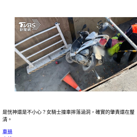
是恍神還是不小心？女騎士撞車摔落涵洞，確實的肇責還在釐
清。
車禍