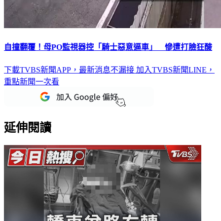
自撞翻覆！母PO監視器控「騎士惡意逼車」 慘遭打臉狂酸
下載TVBS新聞APP，最新消息不漏接
加入TVBS新聞LINE，
重點新聞一次看
延伸閱讀