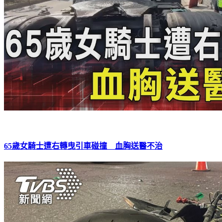
65歲女騎士遭右轉曳引車碰撞 血胸送醫不治