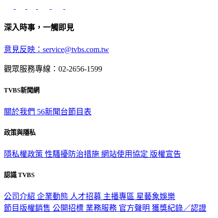
深入時事，一觸即見
意見反映：service@tvbs.com.tw
觀眾服務專線：02-2656-1599
TVBS新聞網
關於我們
56新聞台節目表
政策與隱私
隱私權政策
性騷擾防治措施
網站使用協定
版權宣告
認識 TVBS
公司介紹
企業動態
人才招募
主播專區
星藝象娛樂
節目版權銷售
公開招標
業務服務
官方聲明
獲獎紀錄／認證