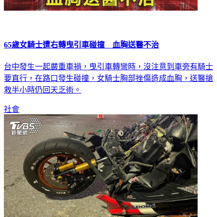
65歲女騎士遭右轉曳引車碰撞 血胸送醫不治
台中發生一起嚴重車禍，曳引車轉彎時，沒注意到車旁有騎士
要直行，在路口發生碰撞，女騎士胸部挫傷造成血胸，送醫搶
救半小時仍回天乏術。
社會