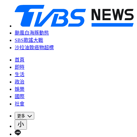
颱風白海豚動態
SBS歌謠大戰
沙拉油致癌物超標
首頁
即時
生活
政治
娛樂
國際
社會
更多