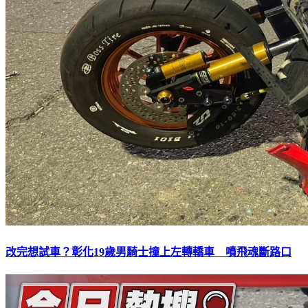
改完想試車？彰化19歲男騎士撞上左轉轎車 噴飛魂斷路口