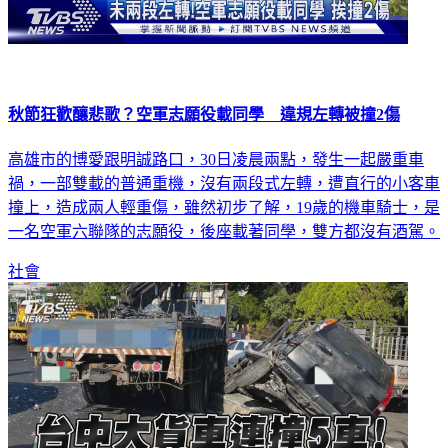
秋節狂歡釀悲歌？空軍志願役載同學 違規左轉被撞2傷
高雄市的博愛跟明誠路口，30日凌晨兩點，發生一起嚴重車
禍，一部雙載的普通重機，沒有兩段式左轉，遭直行的小客車
撞上，造成兩人輕重傷，雖然初步了解，19歲的機車騎士，是
一名空軍六聯隊的志願役，後座載著同學，雙方都沒有酒駕。
社會