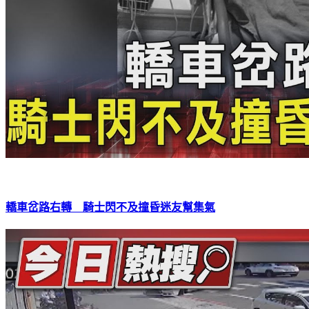
轎車岔路右轉 騎士閃不及撞昏迷友幫集氣