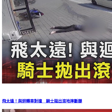
飛太遠！與迴轉車對撞 騎士拋出滾地摔斷腿