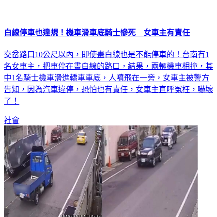
白線停車也違規！機車滑車底騎士慘死 女車主有責任
交岔路口10公尺以內，即使畫白線也是不能停車的！台南有1
名女車主，把車停在畫白線的路口，結果，兩輛機車相撞，其
中1名騎士機車滑進轎車車底，人噴飛在一旁，女車主被警方
告知，因為汽車違停，恐怕也有責任，女車主直呼冤枉，嚇壞
了！
社會