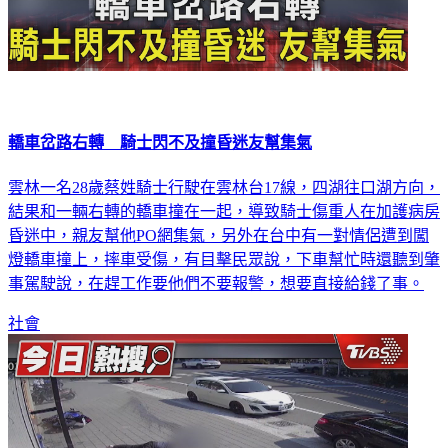
轎車岔路右轉 騎士閃不及撞昏迷友幫集氣
雲林一名28歲蔡姓騎士行駛在雲林台17線，四湖往口湖方向，
結果和一輛右轉的轎車撞在一起，導致騎士傷重人在加護病房
昏迷中，親友幫他PO網集氣，另外在台中有一對情侶遭到闖
燈轎車撞上，摔車受傷，有目擊民眾說，下車幫忙時還聽到肇
事駕駛說，在趕工作要他們不要報警，想要直接給錢了事。
社會