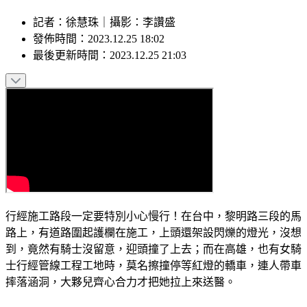
記者
：
徐慧珠
｜
攝影
：
李讚盛
發佈時間：
2023.12.25 18:02
最後更新時間：
2023.12.25 21:03
行經施工路段一定要特別小心慢行！在台中，黎明路三段的馬
路上，有道路圍起護欄在施工，上頭還架設閃爍的燈光，沒想
到，竟然有騎士沒留意，迎頭撞了上去；而在高雄，也有女騎
士行經管線工程工地時，莫名擦撞停等紅燈的轎車，連人帶車
摔落涵洞，大夥兒齊心合力才把她拉上來送醫。