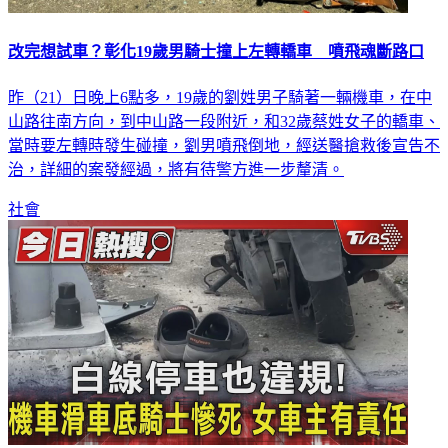
改完想試車？彰化19歲男騎士撞上左轉轎車 噴飛魂斷路口
昨（21）日晚上6點多，19歲的劉姓男子騎著一輛機車，在中
山路往南方向，到中山路一段附近，和32歲蔡姓女子的轎車、
當時要左轉時發生碰撞，劉男噴飛倒地，經送醫搶救後宣告不
治，詳細的案發經過，將有待警方進一步釐清。
社會