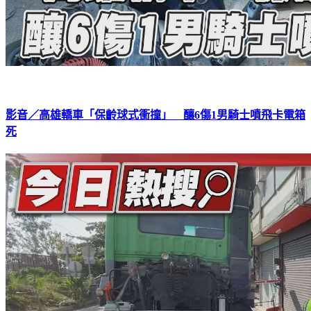
影音／高雄轎車「保齡球式衝撞」 釀6傷1男騎士噴飛卡電箱
死