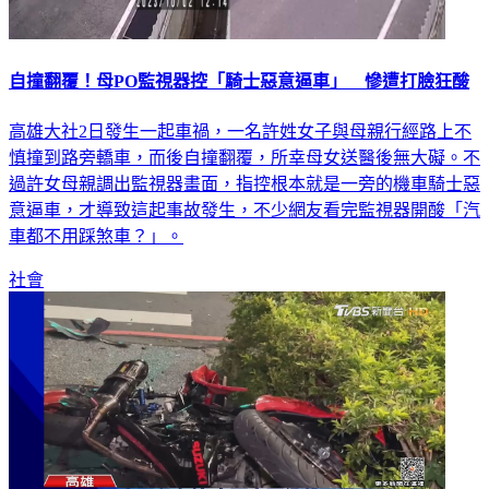
自撞翻覆！母PO監視器控「騎士惡意逼車」 慘遭打臉狂酸
高雄大社2日發生一起車禍，一名許姓女子與母親行經路上不
慎撞到路旁轎車，而後自撞翻覆，所幸母女送醫後無大礙。不
過許女母親調出監視器畫面，指控根本就是一旁的機車騎士惡
意逼車，才導致這起事故發生，不少網友看完監視器開酸「汽
車都不用踩煞車？」。
社會