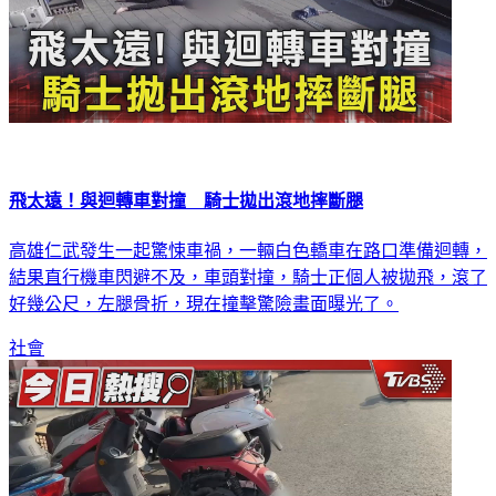
飛太遠！與迴轉車對撞 騎士拋出滾地摔斷腿
高雄仁武發生一起驚悚車禍，一輛白色轎車在路口準備迴轉，
結果直行機車閃避不及，車頭對撞，騎士正個人被拋飛，滾了
好幾公尺，左腿骨折，現在撞擊驚險畫面曝光了。
社會