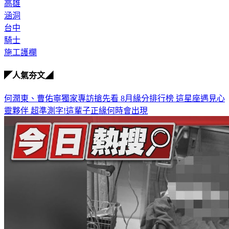
高雄
涵洞
台中
騎士
施工護欄
◤人氣夯文◢
何潤東、曹佑寧獨家專訪搶先看
8月緣分排行榜 這星座遇見心
靈夥伴
超準測字!這輩子正緣何時會出現