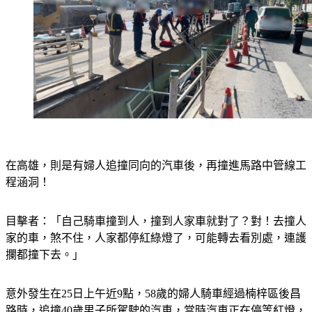
在高雄，則是有婦人追撞同向的汽車後，再撞進馬路中管線工
程涵洞！
目擊者：「自己騎車撞到人，撞到人家車就對了？對！去撞人
家的車，煞不住，人家都停紅綠燈了，可能轉去看別處，連護
攔都撞下去。」
意外發生在25日上午近9點，58歲的婦人騎車經過楠梓區後昌
路時，追撞40歲男子所駕駛的汽車，當時汽車正在停等紅燈，