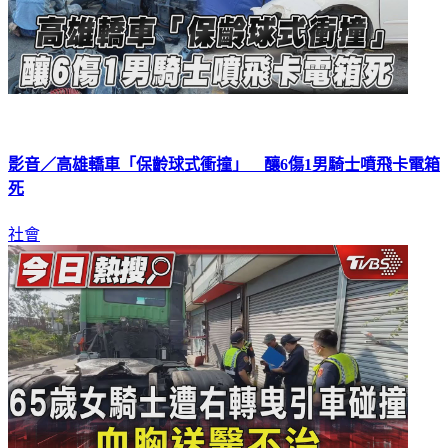
影音／高雄轎車「保齡球式衝撞」 釀6傷1男騎士噴飛卡電箱
死
社會