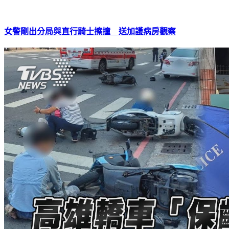
女警剛出分局與直行騎士擦撞 送加護病房觀察