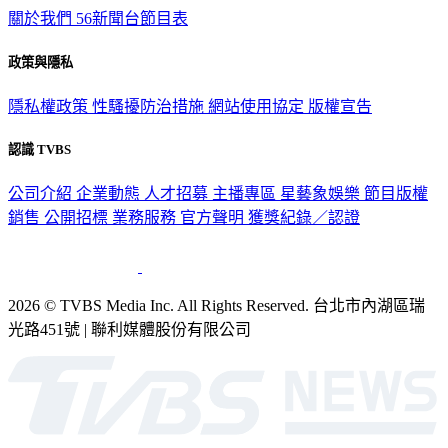
關於我們
56新聞台節目表
政策與隱私
隱私權政策
性騷擾防治措施
網站使用協定
版權宣告
認識 TVBS
公司介紹
企業動態
人才招募
主播專區
星藝象娛樂
節目版權
銷售
公開招標
業務服務
官方聲明
獲獎紀錄／認證
2026 © TVBS Media Inc. All Rights Reserved. 台北市內湖區瑞
光路451號 | 聯利媒體股份有限公司