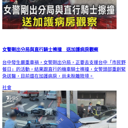
女警剛出分局與直行騎士擦撞 送加護病房觀察
台中發生嚴重車禍，女警剛出分局，正要去支援台中「市民野
餐日」的活動，結果跟直行的機車騎士擦撞，女警頭部重創緊
急送醫，目前還在加護病房，尚未脫離險境。
社會