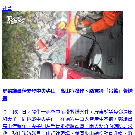
社會
屏縣議員偕妻登中央尖山！高山症發作、腦震盪「吊籃」急送
醫
今（16）日，發生一起空中吊掛救援案件，屏東縣議員鄭清原
和妻子一同挑戰中央尖山，在過程中兩人皆產生不適，鄭議員
高山症發作、妻子則左手骨折還腦震盪，兩人緊急向消防局求
救，梨山消防隊員上山趕往現場，並同步申請空勤直升機，將