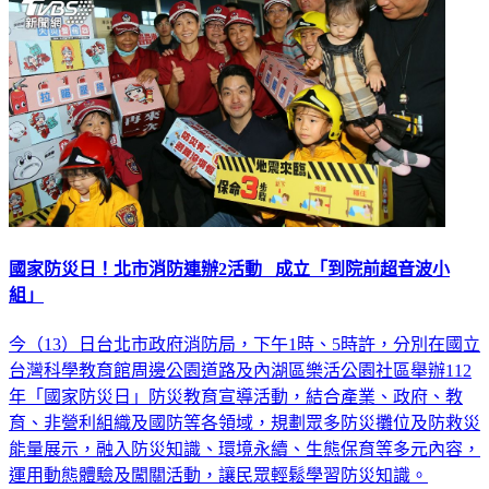
國家防災日！北市消防連辦2活動 成立「到院前超音波小
組」
今（13）日台北市政府消防局，下午1時、5時許，分別在國立
台灣科學教育館周邊公園道路及內湖區樂活公園社區舉辦112
年「國家防災日」防災教育宣導活動，結合產業、政府、教
育、非營利組織及國防等各領域，規劃眾多防災攤位及防救災
能量展示，融入防災知識、環境永續、生態保育等多元內容，
運用動態體驗及闖關活動，讓民眾輕鬆學習防災知識。