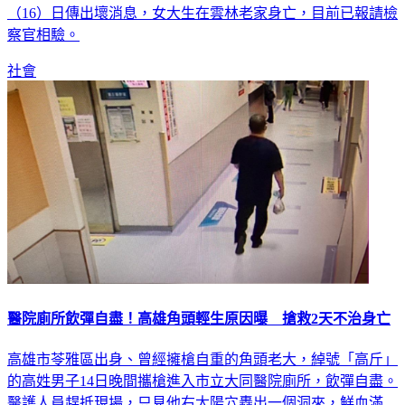
（16）日傳出壞消息，女大生在雲林老家身亡，目前已報請檢
察官相驗。
社會
醫院廁所飲彈自盡！高雄角頭輕生原因曝 搶救2天不治身亡
高雄市苓雅區出身、曾經擁槍自重的角頭老大，綽號「高斤」
的高姓男子14日晚間攜槍進入市立大同醫院廁所，飲彈自盡。
醫護人員趕抵現場，只見他右太陽穴轟出一個洞來，鮮血滿