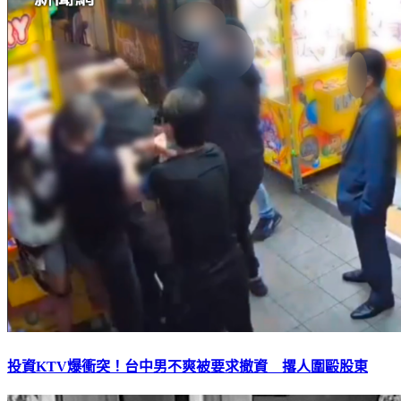
投資KTV爆衝突！台中男不爽被要求撤資 撂人圍毆股東