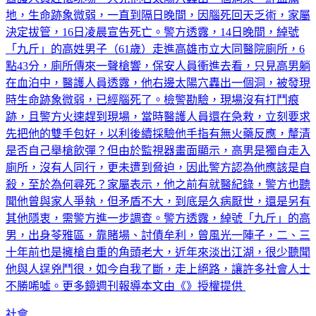
地，生命跡象微弱，一直到隔日晚間，因腦死回天乏術，家屬
決定拔管，16日凌晨宣告死亡。警方透露，14日晚間，綽號
「九斤」的高姓男子（61歲）走進高雄市立大同醫院廁所，6
點43分，廁所傳來一聲槍響，保安人員衝進去看，只見高男躺
在血泊中，醫護人員透露，他右邊太陽穴轟出一個洞，被發現
時生命跡象微弱，已經腦死了。檢警勘驗，現場沒有打鬥痕
跡，且警方火速趕到現場，當時醫護人員還在急救，立刻要求
先把他的雙手包好，以利後續採驗他手指有無火藥反應，釐清
是否自己舉槍飲彈？但由於監視器畫面顯示，高男是獨自走入
廁所，沒有人同行，更未遭到脅迫，因此警方認為他應該是自
殺，至於為何尋死？家屬表示，他之前有就醫紀錄，警方也聽
聞他曾與家人爭執，但矛盾不大，到底是久病厭世，還是另有
其他隱衷，需警方進一步調查。警方透露，綽號「九斤」的高
男，出身苓雅區，靠賭場、討債牟利，曾風光一陣子，二、三
十年前也是擁槍自重的角頭老大，近年來淡出江湖，很少聽聞
他與人逞兇鬥很，如今自我了斷，走上絕路，讓許多社會人士
不勝唏噓。更多鏡週刊報導本文由《》授權提供
社會