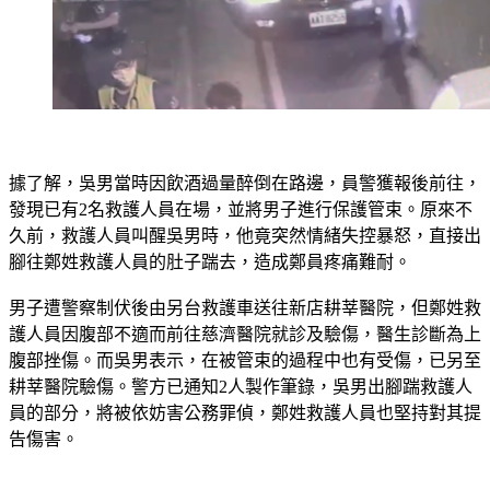
據了解，吳男當時因飲酒過量醉倒在路邊，員警獲報後前往，
發現已有2名救護人員在場，並將男子進行保護管束。原來不
久前，救護人員叫醒吳男時，他竟突然情緒失控暴怒，直接出
腳往鄭姓救護人員的肚子踹去，造成鄭員疼痛難耐。
男子遭警察制伏後由另台救護車送往新店耕莘醫院，但鄭姓救
護人員因腹部不適而前往慈濟醫院就診及驗傷，醫生診斷為上
腹部挫傷。而吳男表示，在被管束的過程中也有受傷，已另至
耕莘醫院驗傷。警方已通知2人製作筆錄，吳男出腳踹救護人
員的部分，將被依妨害公務罪偵，鄭姓救護人員也堅持對其提
告傷害。