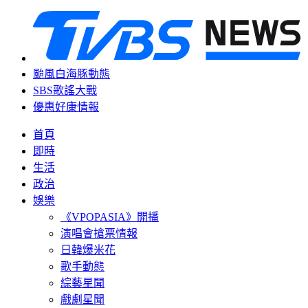
颱風白海豚動態
SBS歌謠大戰
優惠好康情報
首頁
即時
生活
政治
娛樂
《VPOPASIA》開播
演唱會搶票情報
日韓爆米花
歌手動態
綜藝星聞
戲劇星聞