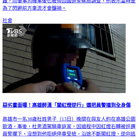
鐵，而肇事司機事後也被帶回國道警察局調查，他表示當時是
為了閃避前方車流才會釀禍。
社會
惡劣畫面曝！高雄醉漢「闖紅燈逆行」還把員警撞到全身傷
高雄市一名38歲杜姓男子（13日）晚間在與友人約在高雄公園
飲酒，事後，杜男酒駕騎車返家，因過程中因紅燈右轉被巡邏
員警攔下，沒想到他拒絕停車受檢，沿途不斷闖紅燈、逆向逃