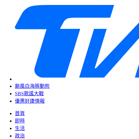
颱風白海豚動態
SBS歌謠大戰
優惠好康情報
首頁
即時
生活
政治