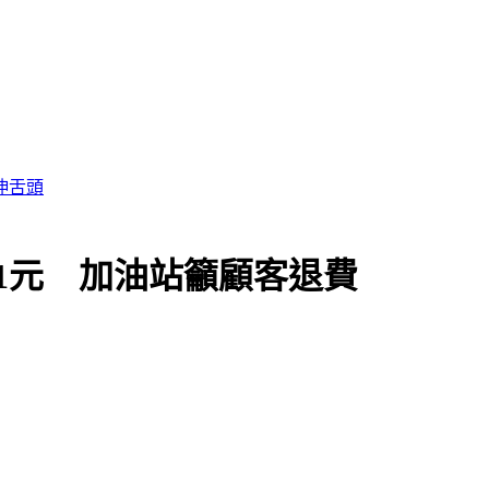
這次病毒很毒
收1元 加油站籲顧客退費