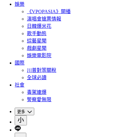
娛樂
《VPOPASIA》開播
演唱會搶票情報
日韓爆米花
歌手動態
綜藝星聞
戲劇星聞
娛樂電影院
國際
川普對等關稅
全球必讀
社會
毒駕連爆
警察愛無限
更多