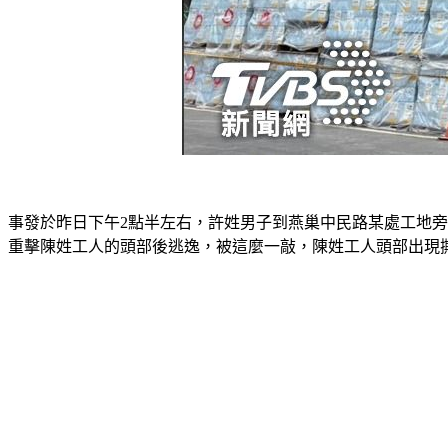
事發於昨日下午2點半左右，許姓男子到燕巢中民路某處工地旁
重擊陳姓工人的頭部後逃逸，被這麼一敲，陳姓工人頭部出現