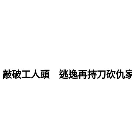
」敲破工人頭 逃逸再持刀砍仇