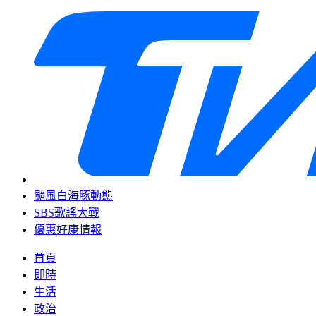
颱風白海豚動態
SBS歌謠大戰
優惠好康情報
首頁
即時
生活
政治