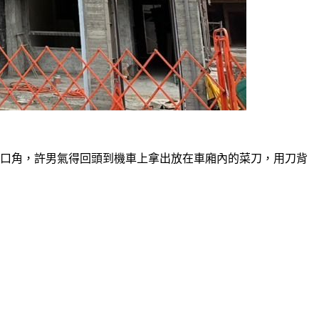
發口角，許男氣得回頭到機車上拿出放在車廂內的菜刀，用刀背