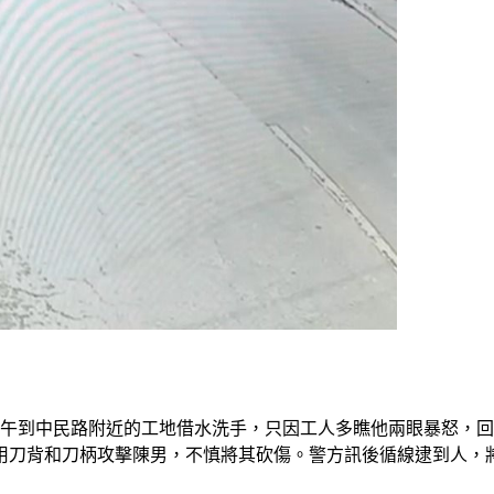
下午到中民路附近的工地借水洗手，只因工人多瞧他兩眼暴怒，
用刀背和刀柄攻擊陳男，不慎將其砍傷。警方訊後循線逮到人，