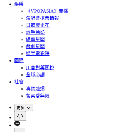
娛樂
《VPOPASIA》開播
演唱會搶票情報
日韓爆米花
歌手動態
綜藝星聞
戲劇星聞
娛樂電影院
國際
川普對等關稅
全球必讀
社會
毒駕連爆
警察愛無限
更多