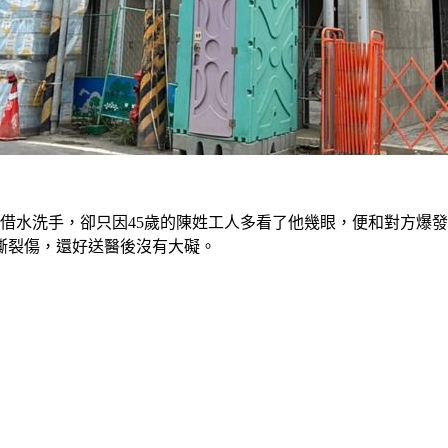
借水洗手，卻只因45歲的陳姓工人多看了他幾眼，便和對方爆
撕裂傷，還好送醫後沒有大礙。