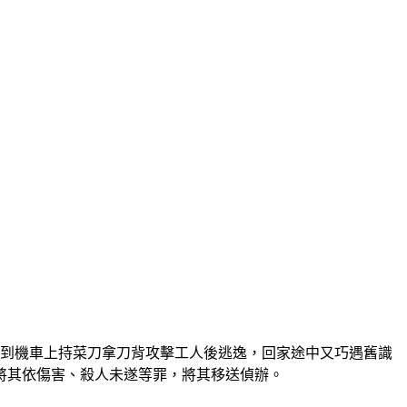
回到機車上持菜刀拿刀背攻擊工人後逃逸，回家途中又巧遇舊識
將其依傷害、殺人未遂等罪，將其移送偵辦。