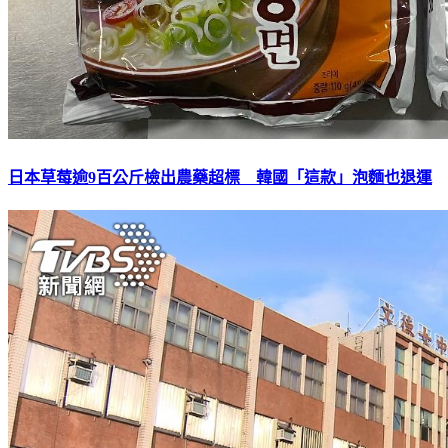
日本草莓逾9百公斤檢出農藥超標 韓國「這款」泡麵也退運