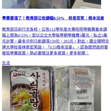
學費要漲了！教育部公告調幅0.53% 校長苦笑：根本沒差
教育部日前行文各校，公告112學年度大專校院學雜費基本調
幅上限為0.53%，若以公立大學每學期學雜費3萬元、私立5萬
元計算，最多分別只能調漲159元、265元。對此，國立陽明交
通大學校長林奇宏笑說，「0.53根本沒差」，認為既然政府要
推低學費政策，勢必要挹注更多資源。更多新聞：
生活