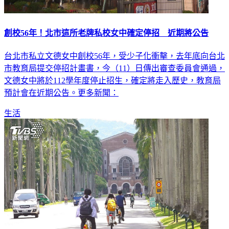
創校56年！北市這所老牌私校女中確定停招 近期將公告
台北市私立文德女中創校56年，受少子化衝擊，去年底向台北
市教育局提交停招計畫書，今（11）日傳出審查委員會通過，
文德女中將於112學年度停止招生，確定將走入歷史，教育局
預計會在近期公告。更多新聞：
生活