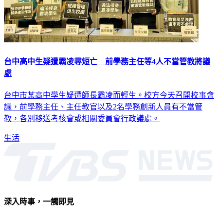
台中高中生疑遭霸凌尋短亡 前學務主任等4人不當管教將議
處
台中市某高中學生疑遭師長霸凌而輕生。校方今天召開校事會
議，前學務主任、主任教官以及2名學務創新人員有不當管
教，各別移送考核會或相關委員會行政議處。
生活
深入時事，一觸即見