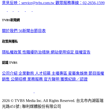
意見反映：service@tvbs.com.tw
觀眾服務專線：02-2656-1599
TVBS新聞網
關於我們
56新聞台節目表
政策與隱私
隱私權政策
性騷擾防治措施
網站使用協定
版權宣告
認識 TVBS
公司介紹
企業動態
人才招募
主播專區
星藝象娛樂
節目版權
銷售
公開招標
業務服務
官方聲明
獲獎紀錄／認證
2026 © TVBS Media Inc. All Rights Reserved. 台北市內湖區瑞
光路451號 | 聯利媒體股份有限公司