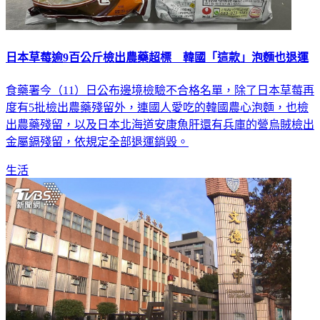
日本草莓逾9百公斤檢出農藥超標 韓國「這款」泡麵也退運
食藥署今（11）日公布邊境檢驗不合格名單，除了日本草莓再
度有5批檢出農藥殘留外，連國人愛吃的韓國農心泡麵，也檢
出農藥殘留，以及日本北海道安康魚肝還有兵庫的營烏賊檢出
金屬鎘殘留，依規定全部退運銷毀。
生活