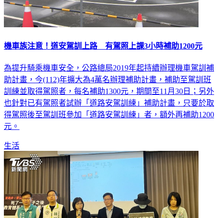
機車族注意！道安駕訓上路 有駕照上課3小時補助1200元
為提升騎乘機車安全，公路總局2019年起持續辦理機車駕訓補
助計畫，今(112)年擴大為4萬名辦理補助計畫，補助至駕訓班
訓練並取得駕照者，每名補助1300元，期間至11月30日；另外
也針對已有駕照者試辦「道路安駕訓練」補助計畫，只要於取
得駕照後至駕訓班參加「道路安駕訓練」者，額外再補助1200
元。
生活