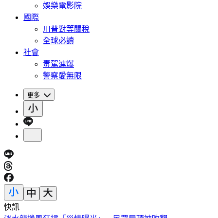
娛樂電影院
國際
川普對等關稅
全球必讀
社會
毒駕連爆
警察愛無限
更多
快訊