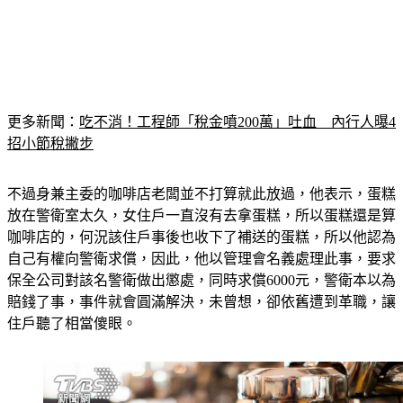
更多新聞：
吃不消！工程師「稅金噴200萬」吐血　內行人曝4
招小節稅撇步
不過身兼主委的咖啡店老闆並不打算就此放過，他表示，蛋糕
放在警衛室太久，女住戶一直沒有去拿蛋糕，所以蛋糕還是算
咖啡店的，何況該住戶事後也收下了補送的蛋糕，所以他認為
自己有權向警衛求償，因此，他以管理會名義處理此事，要求
保全公司對該名警衛做出懲處，同時求償6000元，警衛本以為
賠錢了事，事件就會圓滿解決，未曾想，卻依舊遭到革職，讓
住戶聽了相當傻眼。