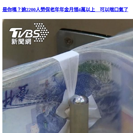
是你嗎？逾2200人勞保老年年金月領4萬以上 可以喘口氣了