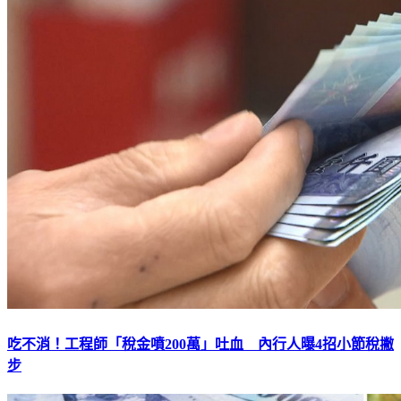
吃不消！工程師「稅金噴200萬」吐血 內行人曝4招小節稅撇
步