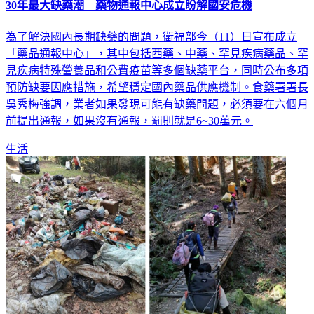
30年最大缺藥潮 藥物通報中心成立盼解國安危機
為了解決國內長期缺藥的問題，衛福部今（11）日宣布成立
「藥品通報中心」，其中包括西藥、中藥、罕見疾病藥品、罕
見疾病特殊營養品和公費疫苗等多個缺藥平台，同時公布多項
預防缺要因應措施，希望穩定國內藥品供應機制。食藥署署長
吳秀梅強調，業者如果發現可能有缺藥問題，必須要在六個月
前提出通報，如果沒有通報，罰則就是6~30萬元。
生活