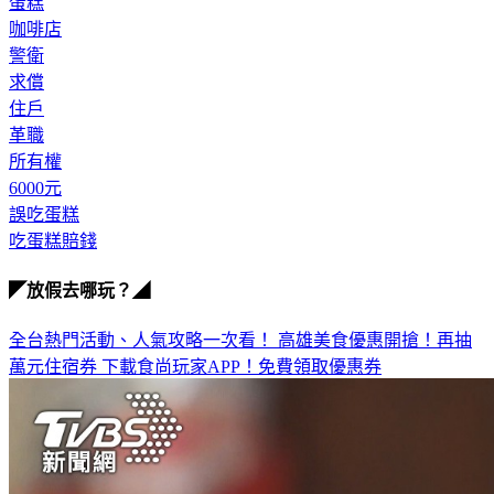
蛋糕
咖啡店
警衛
求償
住戶
革職
所有權
6000元
誤吃蛋糕
吃蛋糕賠錢
◤放假去哪玩？◢
全台熱門活動、人氣攻略一次看！
高雄美食優惠開搶！再抽
萬元住宿券
下載食尚玩家APP！免費領取優惠券