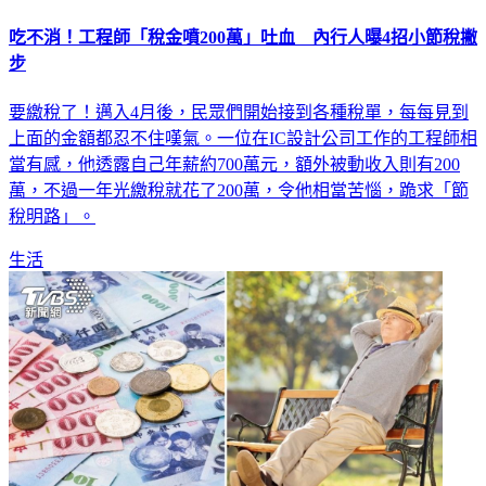
吃不消！工程師「稅金噴200萬」吐血 內行人曝4招小節稅撇
步
要繳稅了！邁入4月後，民眾們開始接到各種稅單，每每見到
上面的金額都忍不住嘆氣。一位在IC設計公司工作的工程師相
當有感，他透露自己年薪約700萬元，額外被動收入則有200
萬，不過一年光繳稅就花了200萬，令他相當苦惱，跪求「節
稅明路」。
生活