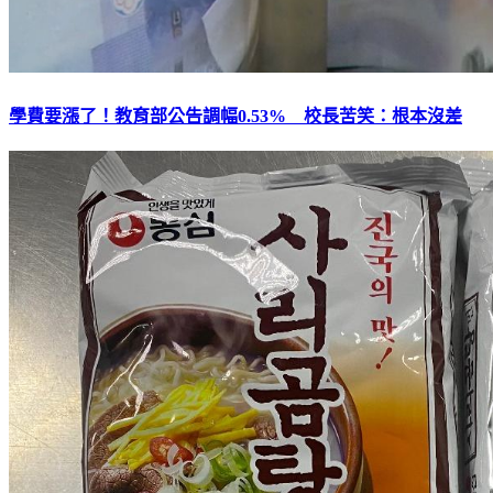
學費要漲了！教育部公告調幅0.53% 校長苦笑：根本沒差