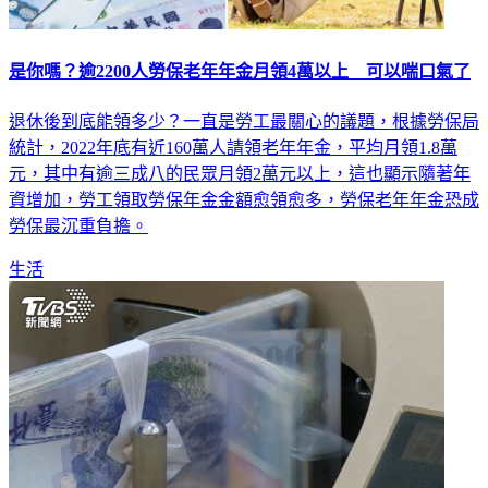
是你嗎？逾2200人勞保老年年金月領4萬以上 可以喘口氣了
退休後到底能領多少？一直是勞工最關心的議題，根據勞保局
統計，2022年底有近160萬人請領老年年金，平均月領1.8萬
元，其中有逾三成八的民眾月領2萬元以上，這也顯示隨著年
資增加，勞工領取勞保年金金額愈領愈多，勞保老年年金恐成
勞保最沉重負擔。
生活