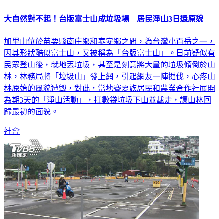
大自然對不起！台版富士山成垃圾場 居民淨山3日還原貌
加里山位於苗栗縣南庄鄉和泰安鄉之間，為台灣小百岳之一，
因其形狀酷似富士山，又被稱為「台版富士山」。日前疑似有
民眾登山後，就地丟垃圾，甚至是刻意將大量的垃圾傾倒於山
林，林務局將「垃圾山」發上網，引起網友一陣撻伐，心疼山
林原始的風貌遭毀，對此，當地賽夏族居民和農業合作社展開
為期3天的「淨山活動」，扛數袋垃圾下山並載走，讓山林回
歸最初的面貌。
社會