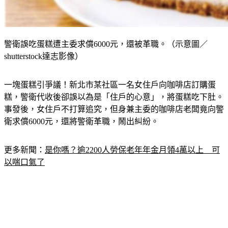
警衛誤吃蛋糕遭主委求償6000元，還被革職。（示意圖／
shutterstock達志影像）
一塊蛋糕引爭議！新北市某社區一名女住戶向咖啡店訂購蛋
糕，警衛代收後卻誤以為是「住戶的心意」，將蛋糕吃下肚。
事發後，女住戶不打算追究，但身兼主委的咖啡店老闆竟向警
衛求償6000元，還將警衛革職，鬧出糾紛。
更多新聞：
是你嗎？逾2200人勞保老年年金月領4萬以上　可
以喘口氣了