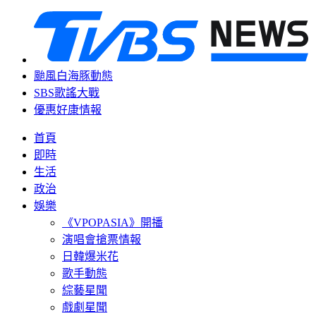
颱風白海豚動態
SBS歌謠大戰
優惠好康情報
首頁
即時
生活
政治
娛樂
《VPOPASIA》開播
演唱會搶票情報
日韓爆米花
歌手動態
綜藝星聞
戲劇星聞