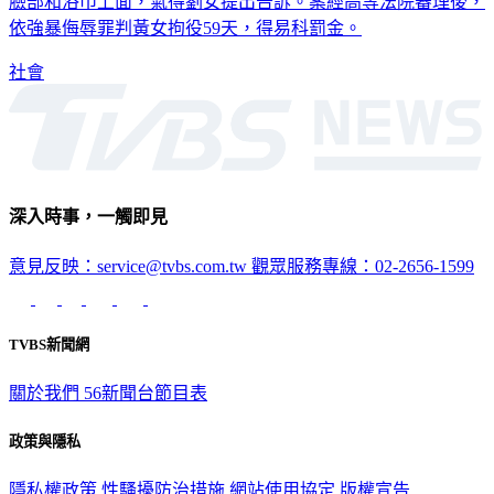
臉部和浴巾上面，氣得劉女提出告訴。案經高等法院審理後，
依強暴侮辱罪判黃女拘役59天，得易科罰金。
社會
深入時事，一觸即見
意見反映：service@tvbs.com.tw
觀眾服務專線：02-2656-1599
TVBS新聞網
關於我們
56新聞台節目表
政策與隱私
隱私權政策
性騷擾防治措施
網站使用協定
版權宣告