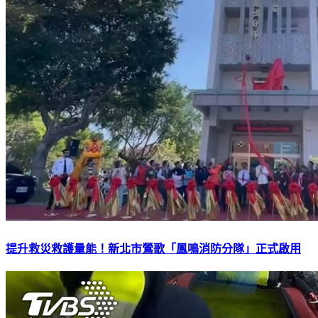
提升救災救護量能！新北市鶯歌「鳳鳴消防分隊」正式啟用