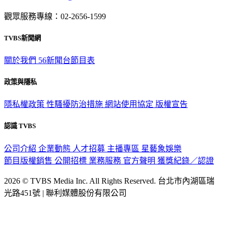
觀眾服務專線：02-2656-1599
TVBS新聞網
關於我們
56新聞台節目表
政策與隱私
隱私權政策
性騷擾防治措施
網站使用協定
版權宣告
認識 TVBS
公司介紹
企業動態
人才招募
主播專區
星藝象娛樂
節目版權銷售
公開招標
業務服務
官方聲明
獲獎紀錄／認證
2026 © TVBS Media Inc. All Rights Reserved. 台北市內湖區瑞
光路451號 | 聯利媒體股份有限公司