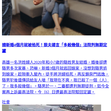
婦新婚4個月就被掐死！狠夫揚言「多殺幾個」法院判無期定
讞
高雄一名洪姓婦人2020年和小7歲的駱姓男友結婚，婚後卻遭
駱男多次家暴、恐嚇，新婚3個月就逃回娘家，沒想到駱男追
到娘家，趁隙衝入屋內，徒手將洪婦掐死，再反鎖房門逃逸，
駱男犯後還傳訊給友人嗆「我現在不爽，我已殺了一個（人）
了，我多殺幾個」。駱男於一、二審都遭判無期徒刑，如今全
案再上訴最高法院，今（6）日遭最高法院駁回定讞。
社會