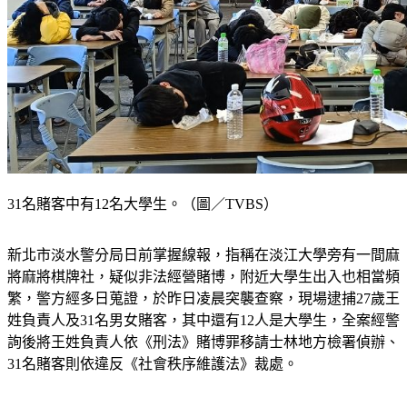
31名賭客中有12名大學生。（圖／TVBS）
新北市淡水警分局日前掌握線報，指稱在淡江大學旁有一間麻
將麻將棋牌社，疑似非法經營賭博，附近大學生出入也相當頻
繁，警方經多日蒐證，於昨日凌晨突襲查察，現場逮捕27歲王
姓負責人及31名男女賭客，其中還有12人是大學生，全案經警
詢後將王姓負責人依《刑法》賭博罪移請士林地方檢署偵辦、
31名賭客則依違反《社會秩序維護法》裁處。