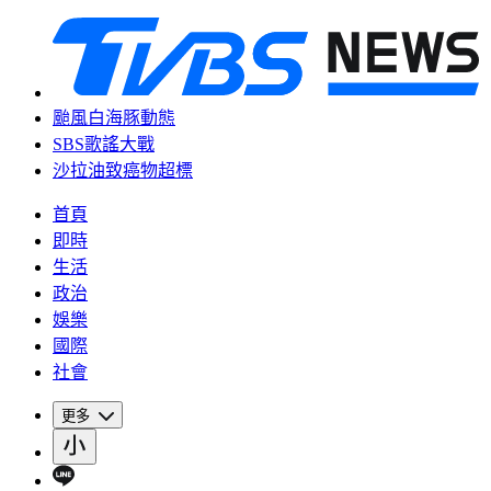
颱風白海豚動態
SBS歌謠大戰
沙拉油致癌物超標
首頁
即時
生活
政治
娛樂
國際
社會
更多