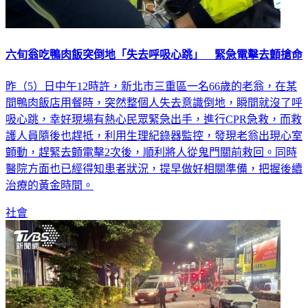
六旬翁吃鴨肉飯突倒地「失去呼吸心跳」 緊急電擊去顫搶命
昨（5）日中午12時許，新北市三重區一名66歲的老翁，在某
間鴨肉飯店用餐時，突然整個人失去意識倒地，瞬間就沒了呼
吸心跳，幸好現場有熱心民眾緊急出手，進行CPR急救，而救
護人員隨後也趕抵，利用生理紀錄器監控，發現老翁出現心室
顫動，趕緊去顫電擊2次後，順利將人從鬼門關前救回。同時
醫院方面也已經得知患者狀況，提早做好相關準備，把握後續
治療的黃金時間。
社會