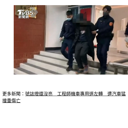
更多新聞：
號誌燈還沒亮　工程師機車專用道左轉　遭汽車猛
撞重傷亡