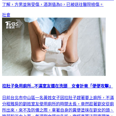
了解，方男並無受傷，酒測值為0，已被送往醫院檢傷。
社會
拉肚子急用廁所...不滿室友還在洗頭 女會計竟「便便攻擊」
日前台北市中山區一名黃姓女子因拉肚子趕著要上廁所，不滿
分租雅房的劉姓室友使用廁所的時間太長，竟然趁著劉女從廁
所出來，來不及防備之際，拿著自身的糞便塗抹在劉女的頭、