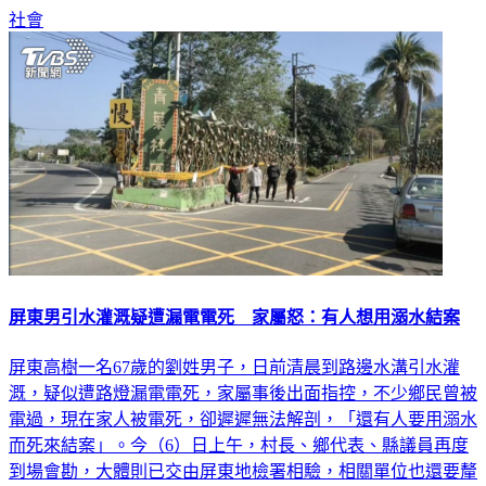
社會
屏東男引水灌溉疑遭漏電電死 家屬怒：有人想用溺水結案
屏東高樹一名67歲的劉姓男子，日前清晨到路邊水溝引水灌
溉，疑似遭路燈漏電電死，家屬事後出面指控，不少鄉民曾被
電過，現在家人被電死，卻遲遲無法解剖，「還有人要用溺水
而死來結案」。今（6）日上午，村長、鄉代表、縣議員再度
到場會勘，大體則已交由屏東地檢署相驗，相關單位也還要釐