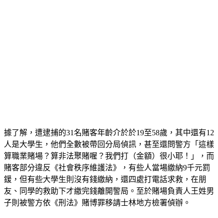
據了解，遭逮捕的31名賭客年齡介於於19至58歲，其中還有12
人是大學生，他們全數被帶回分局偵訊，甚至還問警方「這樣
算職業賭場？算非法聚賭喔？我們打（金額）很小耶！」，而
賭客部分違反《社會秩序維護法》，有些人當場繳納9千元罰
鍰，但有些大學生則沒有錢繳納，還四處打電話求救，在朋
友、同學的救助下才繳完錢離開警局。至於賭場負責人王姓男
子則被警方依《刑法》賭博罪移請士林地方檢署偵辦。