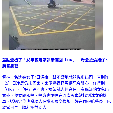
差點登機了！女半夜離家訊息僅回「OK」 母憂恐淪豬仔、
航警攔截
雲林一名沈姓女子4日深夜一聲不響地就騎機車出門，直到昨
（5）日凌晨仍未回家，家屬覺得怪異傳訊息關心，僅得到
「OK」、「好」等回應，接著就杳無音信，家屬深怕女兒出
意外，便立即報警，警方也迅速在斗南火車站找到沈女的機
車，透過定位也發現人在桃園國際機場，好在通報航警後，已
於當日早上順利攔截到人。