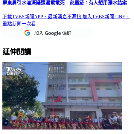
屏東男引水灌溉疑遭漏電電死 家屬怒：有人想用溺水結案
下載TVBS新聞APP，最新消息不漏接
加入TVBS新聞LINE，
重點新聞一次看
延伸閱讀