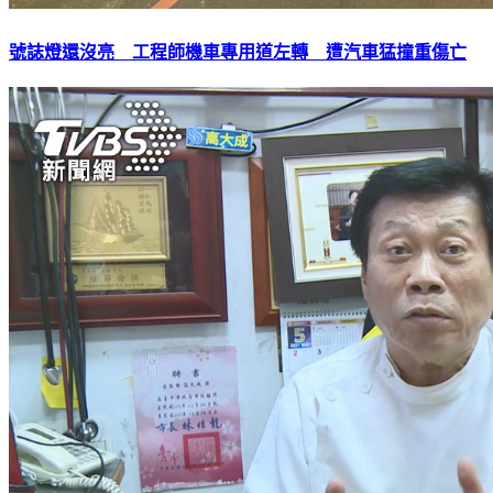
號誌燈還沒亮 工程師機車專用道左轉 遭汽車猛撞重傷亡