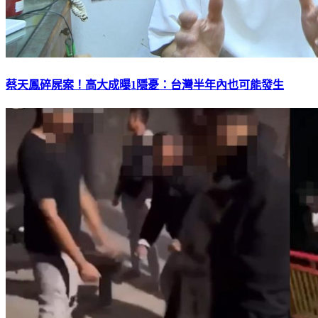
蔡天鳳碎屍案！高大成曝1隱憂：台灣半年內也可能發生