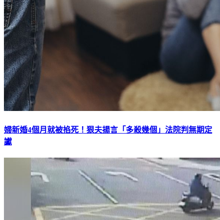
婦新婚4個月就被掐死！狠夫揚言「多殺幾個」法院判無期定
讞