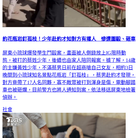
約花瓶岩釘孤枝！少年赴約才知對方有撂人 慘遭圍毆、砸車
屏東小琉球爆發學生鬥毆案，畫面被人側錄放上IG限時動
態，被打的蔡姓少年，後續也由家人陪同報案。據了解，14歲
的主嫌黃姓少年，不滿蔡男日前在超商嗆自己女友，相約3日
晚間到小琉球知名景點花瓶岩「釘孤枝」，蔡男赴約才發現，
對方竟帶了17人名同夥，寡不敵眾被打到渾身是傷，電動腳踏
車也被砸爛，目前警方也將人通知到案，依法移送屏東地檢署
偵辦。
社會