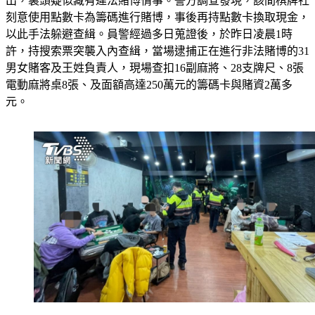
出，裏頭疑似藏有違法賭博情事。警方調查發現，該間棋牌社
刻意使用點數卡為籌碼進行賭博，事後再持點數卡換取現金，
以此手法躲避查緝。員警經過多日蒐證後，於昨日凌晨1時
許，持搜索票突襲入內查緝，當場逮捕正在進行非法賭博的31
男女賭客及王姓負責人，現場查扣16副麻將、28支牌尺、8張
電動麻將桌8張、及面額高達250萬元的籌碼卡與賭資2萬多
元。