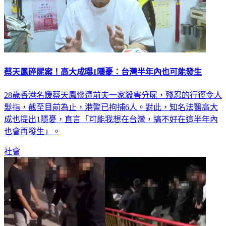
蔡天鳳碎屍案！高大成曝1隱憂：台灣半年內也可能發生
28歲香港名媛蔡天鳳慘遭前夫一家殺害分屍，殘忍的行徑令人
髮指，截至目前為止，港警已拘捕6人。對此，知名法醫高大
成也提出1隱憂，直言「可能我想在台灣，搞不好在這半年內
也會再發生」。
社會