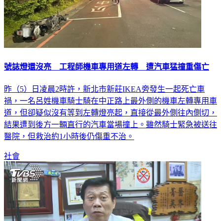
號誌燈還沒亮 工程師機車專用道左轉 遭汽車猛撞重傷亡
昨（5）日凌晨2時許，新北市新莊IKEA旁發生一起死亡車
禍，一名呂姓機車騎士騎在中正路上最外側的機車左轉專用車
道，但卻疑似沒有等到左轉燈亮起，直接從最外側往內側切，
結果遭到後方一輛直行的汽車當場撞上。雖然騎士緊急被送往
醫院，但救治約1小時後仍傷重不治。
社會