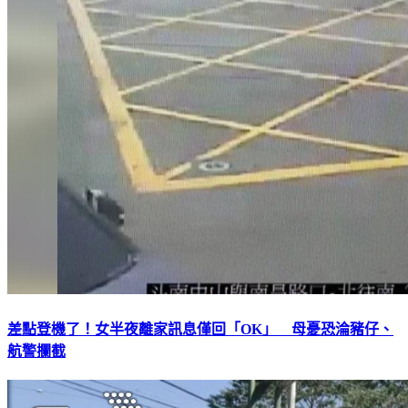
差點登機了！女半夜離家訊息僅回「OK」 母憂恐淪豬仔、
航警攔截