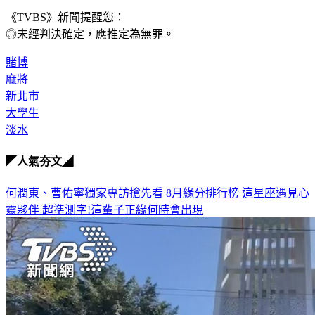
《TVBS》新聞提醒您：
◎未經判決確定，應推定為無罪。
賭博
麻將
新北市
大學生
淡水
◤人氣夯文◢
何潤東、曹佑寧獨家專訪搶先看
8月緣分排行榜 這星座遇見心
靈夥伴
超準測字!這輩子正緣何時會出現