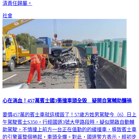
清責任歸屬。
社會
心在淌血！457萬賓士國3衝撞車頭全毀 疑開自駕輔助釀禍
要價457萬的賓士車就這樣毀了！57歲方姓男駕駛今（6）日上
午駕駛賓士S350，行經國道3號大甲路段時，疑似開啟自動輔
助駕駛，不慎撞上前方一台正在值勤的的緩撞車，導致賓士車
的引擎蓋整個捲起，車頭全爛。對此，國道警方表示，經初步