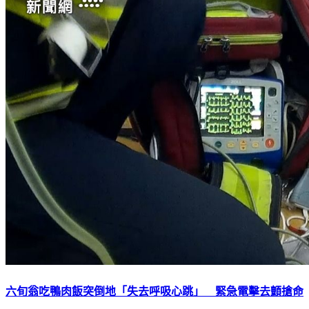
六旬翁吃鴨肉飯突倒地「失去呼吸心跳」 緊急電擊去顫搶命