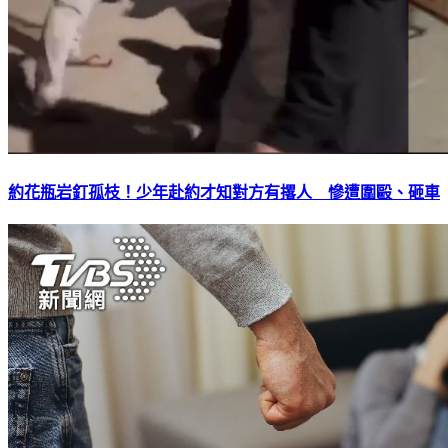
約花瓶岩釘孤枝！少年赴約才知對方有撂人 慘遭圍毆、砸車