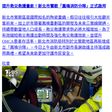
提升救災救護量能！新北市鶯歌「鳳鳴消防分隊」正式啟用
新北市鶯歌區是國際知名的陶瓷重鎮，假日往往吸引大批觀光
客前來，加上近年隨著鳳鳴重劃區的開發及未來三鶯線開通，
持續帶動當地人口成長，救災救護需求勢必將大幅增加，為了
有效縮短救災救護出勤時間及強化救災救護效能，並提升
OHCA患者存活率，新北市消防局特別於北鶯歌地區再新增成
立「鳳鳴分隊」，今日上午由新北市副市長謝政達主持落成啟
用典禮，希望未來能更加守護市民安全。
社會