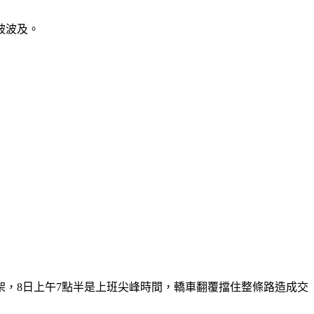
被波及。
，8日上午7點半是上班尖峰時間，轎車翻覆擋住整條路造成交