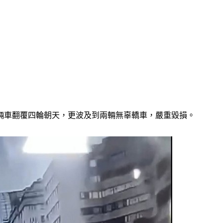
輛車翻覆四輪朝天，更波及到兩輛無辜轎車，嚴重毀損。