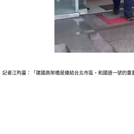
記者江昀蔓：「建國高架橋是連結台北市區，和國道一號的重