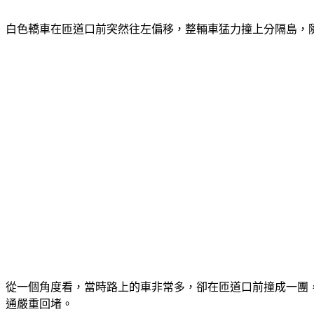
白色轎車在匝道口前突然往左偏移，整輛車猛力撞上分隔島，
從一個角度看，當時路上的車非常多，卻在匝道口前撞成一團
通嚴重回堵。