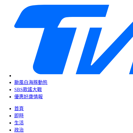
颱風白海豚動態
SBS歌謠大戰
優惠好康情報
首頁
即時
生活
政治