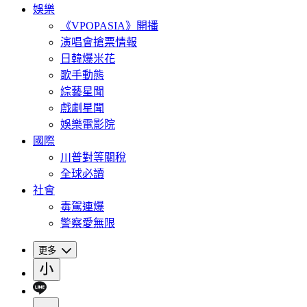
娛樂
《VPOPASIA》開播
演唱會搶票情報
日韓爆米花
歌手動態
綜藝星聞
戲劇星聞
娛樂電影院
國際
川普對等關稅
全球必讀
社會
毒駕連爆
警察愛無限
更多