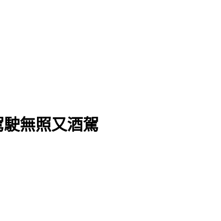
駕駛無照又酒駕