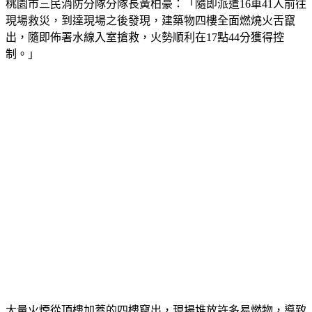
現場救災，到達現場之後發現，建築物四樓全面燃燒火舌竄
出，隨即佈署水線入室搶救，火勢順利在17點44分獲得控
制。」
大量火煙從頂樓加蓋的四樓竄出，現場堆放許多易燃物，導致
火勢引燃後蔓延得很快，還好沒有造成任何人受傷，而起火的