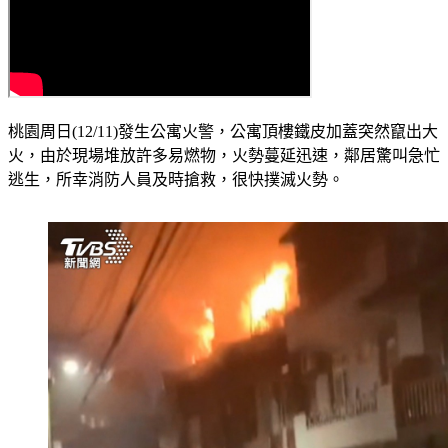
桃園周日(12/11)發生公寓火警，公寓頂樓鐵皮加蓋突然竄出大
火，由於現場堆放許多易燃物，火勢蔓延迅速，鄰居驚叫急忙
逃生，所幸消防人員及時搶救，很快撲滅火勢。