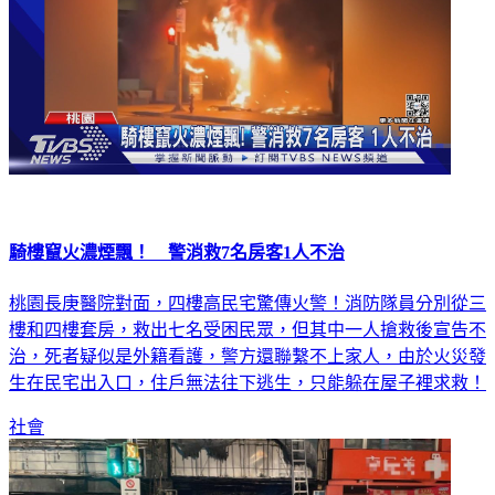
騎樓竄火濃煙飄！ 警消救7名房客1人不治
桃園長庚醫院對面，四樓高民宅驚傳火警！消防隊員分別從三
樓和四樓套房，救出七名受困民眾，但其中一人搶救後宣告不
治，死者疑似是外籍看護，警方還聯繫不上家人，由於火災發
生在民宅出入口，住戶無法往下逃生，只能躲在屋子裡求救！
社會