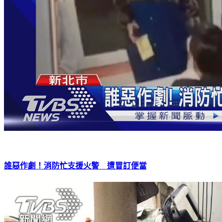
誰惡作劇！消防忙支援火警 遭冒訂便當