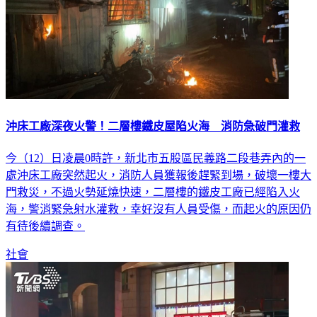
沖床工廠深夜火警！二層樓鐵皮屋陷火海 消防急破門灌救
今（12）日凌晨0時許，新北市五股區民義路二段巷弄內的一
處沖床工廠突然起火，消防人員獲報後趕緊到場，破壞一樓大
門救災，不過火勢延燒快速，二層樓的鐵皮工廠已經陷入火
海，警消緊急射水灌救，幸好沒有人員受傷，而起火的原因仍
有待後續調查。
社會