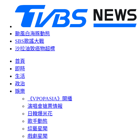
颱風白海豚動態
SBS歌謠大戰
沙拉油致癌物超標
首頁
即時
生活
政治
娛樂
《VPOPASIA》開播
演唱會搶票情報
日韓爆米花
歌手動態
綜藝星聞
戲劇星聞