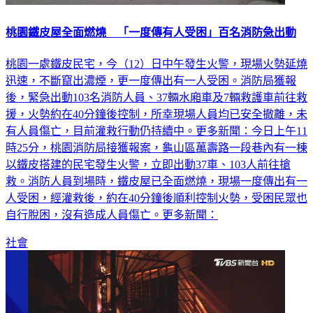
桃園鐵皮屋全面燃燒 「一度傳有人受困」百名消防急出動
桃園一處鐵皮民宅，今（12）日中午發生火警，現場火勢延燒
迅速，不斷竄出濃煙，更一度傳出有一人受困。消防局獲報
後，緊急出動103名消防人員、37輛水廂車及7輛救護車前往救
援，火勢約在40分鐘後控制，所幸現場人員均已安全撤離，未
有人員傷亡，目前灌救行動仍持續中。更多新聞：今日上午11
時25分，桃園消防局接獲報案，龜山區萬壽路一段巷內有一棟
以鐵皮搭建的民宅發生火警，立即出動37車、103人前往搶
救。消防人員到場時，鐵皮屋已全面燃燒，現場一度傳出有一
人受困，經灌救後，約在40分鐘後順利控制火勢，受困民眾也
自行脫困，沒有造成人員傷亡。更多新聞：
社會