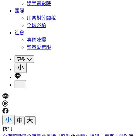
娛樂電影院
國際
川普對等關稅
全球必讀
社會
毒駕連爆
警察愛無限
更多
快訊