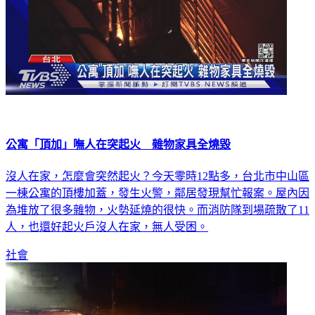
公寓「頂加」嘸人在突起火 雜物家具全燒毀
沒人在家，怎麼會突然起火？今天零時12點多，台北市中山區
一棟公寓的頂樓加蓋，發生火警，鄰居發現幫忙報案。屋內因
為堆放了很多雜物，火勢延燒的很快。而消防隊到場疏散了11
人，也還好起火戶沒人在家，無人受困。
社會