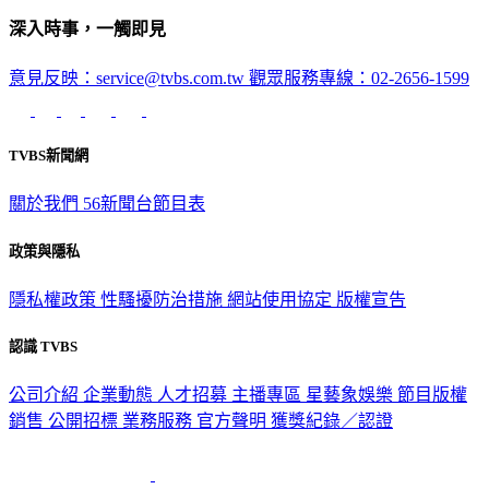
深入時事，一觸即見
意見反映：service@tvbs.com.tw
觀眾服務專線：02-2656-1599
TVBS新聞網
關於我們
56新聞台節目表
政策與隱私
隱私權政策
性騷擾防治措施
網站使用協定
版權宣告
認識 TVBS
公司介紹
企業動態
人才招募
主播專區
星藝象娛樂
節目版權
銷售
公開招標
業務服務
官方聲明
獲獎紀錄／認證