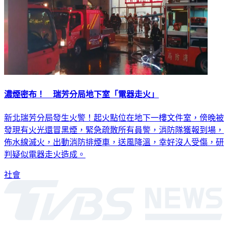
濃煙密布！ 瑞芳分局地下室「電器走火」
新北瑞芳分局發生火警！起火點位在地下一樓文件室，傍晚被
發現有火光還冒黑煙，緊急疏散所有員警，消防隊獲報到場，
佈水線滅火，出動消防排煙車，送風降溫，幸好沒人受傷，研
判疑似電器走火造成。
社會