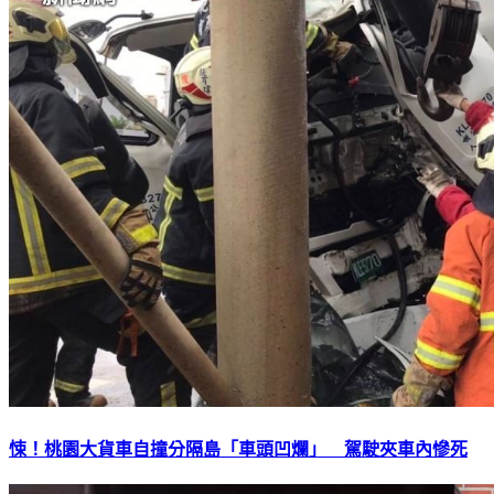
悚！桃園大貨車自撞分隔島「車頭凹爛」 駕駛夾車內慘死