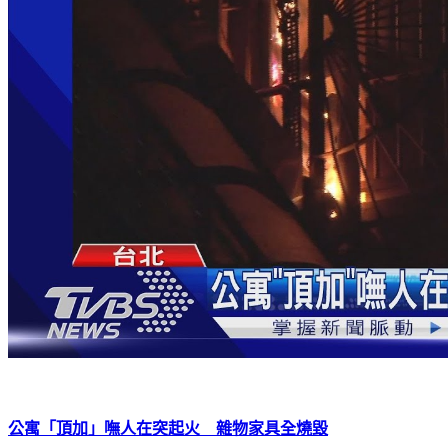
公寓「頂加」嘸人在突起火 雜物家具全燒毀