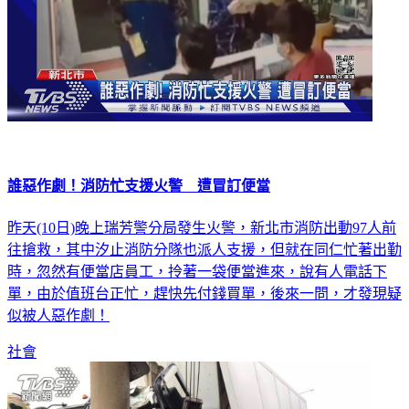
誰惡作劇！消防忙支援火警 遭冒訂便當
昨天(10日)晚上瑞芳警分局發生火警，新北市消防出動97人前
往搶救，其中汐止消防分隊也派人支援，但就在同仁忙著出勤
時，忽然有便當店員工，拎著一袋便當進來，說有人電話下
單，由於值班台正忙，趕快先付錢買單，後來一問，才發現疑
似被人惡作劇！
社會