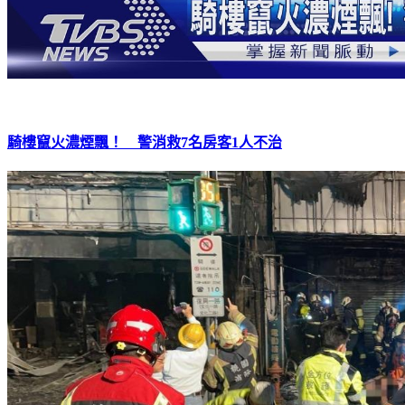
騎樓竄火濃煙飄！ 警消救7名房客1人不治