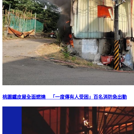
桃園鐵皮屋全面燃燒 「一度傳有人受困」百名消防急出動