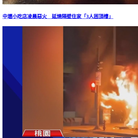
中壢小吃店凌晨惡火 延燒隔壁住家「3人困頂樓」