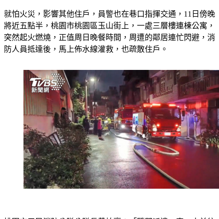
就怕火災，影響其他住戶，員警也在巷口指揮交通，11日傍晚
將近五點半，桃園市桃園區玉山街上，一處三層樓連棟公寓，
突然起火燃燒，正值周日晚餐時間，周遭的鄰居連忙閃避，消
防人員抵達後，馬上佈水線灌救，也疏散住戶。
桃園市三民消防分隊分隊長黃柏豪：「隨即派遣16車41人前往