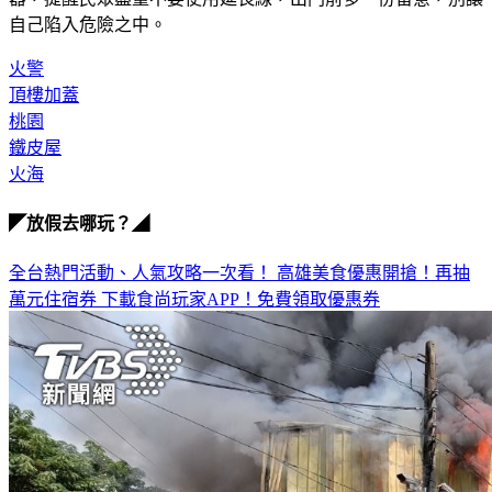
火警
頂樓加蓋
桃園
鐵皮屋
火海
◤放假去哪玩？◢
全台熱門活動、人氣攻略一次看！
高雄美食優惠開搶！再抽
萬元住宿券
下載食尚玩家APP！免費領取優惠券