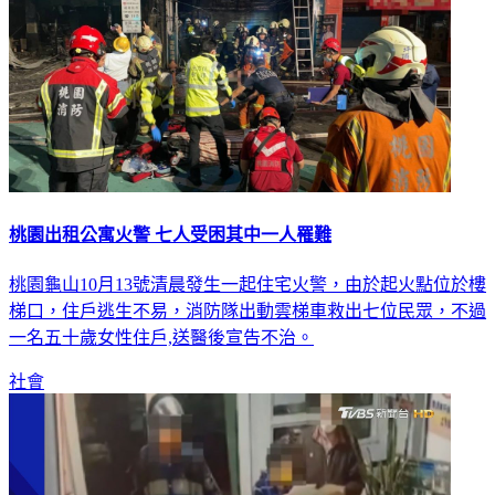
桃園出租公寓火警 七人受困其中一人罹難
桃園龜山10月13號清晨發生一起住宅火警，由於起火點位於樓
梯口，住戶逃生不易，消防隊出動雲梯車救出七位民眾，不過
一名五十歲女性住戶,送醫後宣告不治。
社會