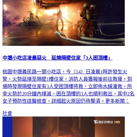
中壢小吃店凌晨惡火 延燒隔壁住家「3人困頂樓」
桃園中壢義民路一間小吃店，今（14）日凌晨1時許發生火
警，火勢延燒至隔壁1樓住家，消防人員獲報後前往救援，到
場時發現隔壁住家有3人受困頂樓待救，立即佈水線灌救，所
幸火勢於20分鐘內撲滅，困在頂樓的3人也順利救出，其中2名
女子預防性送醫檢查，詳細起火原因仍待釐清。更多新聞：
社會