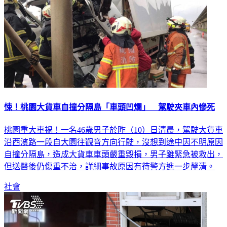
悚！桃園大貨車自撞分隔島「車頭凹爛」 駕駛夾車內慘死
桃園重大車禍！一名46歲男子於昨（10）日清晨，駕駛大貨車
沿西濱路一段自大園往觀音方向行駛，沒想到途中因不明原因
自撞分隔島，造成大貨車車頭嚴重毀損，男子雖緊急被救出，
但送醫後仍傷重不治，詳細事故原因有待警方進一步釐清。
社會