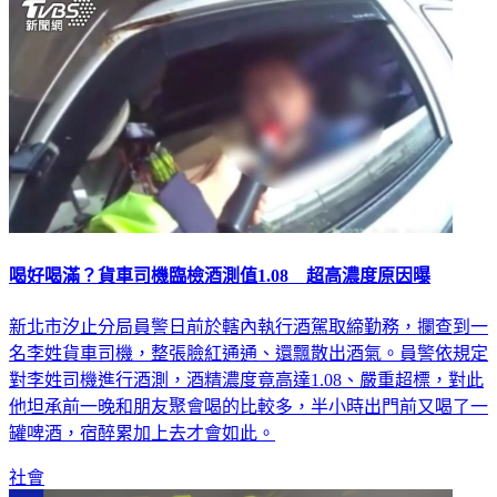
喝好喝滿？貨車司機臨檢酒測值1.08 超高濃度原因曝
新北市汐止分局員警日前於轄內執行酒駕取締勤務，攔查到一
名李姓貨車司機，整張臉紅通通、還飄散出酒氣。員警依規定
對李姓司機進行酒測，酒精濃度竟高達1.08、嚴重超標，對此
他坦承前一晚和朋友聚會喝的比較多，半小時出門前又喝了一
罐啤酒，宿醉累加上去才會如此。
社會