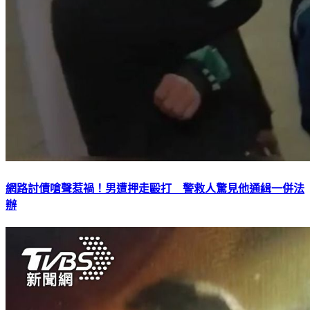
網路討債嗆聲惹禍！男遭押走毆打 警救人驚見他通緝一併法
辦