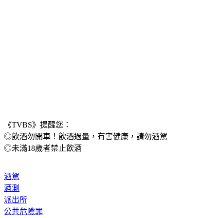
《TVBS》提醒您：
◎飲酒勿開車！飲酒過量，有害健康，請勿酒駕
◎未滿18歲者禁止飲酒
酒駕
酒測
派出所
公共危險罪