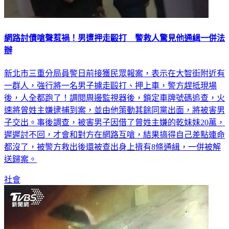
網路討債嗆聲惹禍！男遭押走毆打 警救人驚見他通緝一併法
辦
新北市三重分局員警日前接獲民眾報案，表示在大智街附近有
一群人，強行將一名男子擄走毆打、押上車，警方趕抵現場
後，人全都跑了！調閱周邊監視器後，鎖定車牌號碼追查，火
速將曾姓主嫌逮捕到案，並由他策動其餘同黨出面，將被害男
子交出。事後調查，被害男子因借了曾姓主嫌的乾妹妹20萬，
遲遲討不回，才會和對方在網路互嗆，結果搞得自己差點連命
都沒了，被警方救出後還被查出身上揹有8條通緝，一併被解
送歸案。
社會