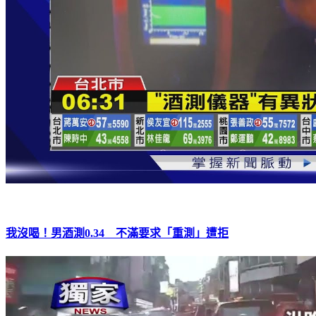
我沒喝！男酒測0.34 不滿要求「重測」遭拒