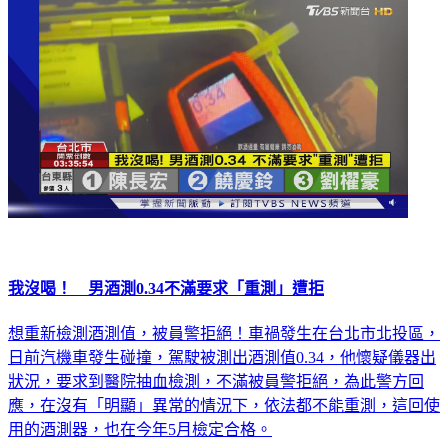
我沒喝！ 男酒測0.34不滿要求「重測」遭拒
想重新檢測酒測值，被員警拒絕！車禍發生在台北市北投區，
日前汽機車發生碰撞，駕駛被測出酒測值0.34，他懷疑儀器出
狀況，要求到醫院抽血檢測，不滿被員警拒絕，為此警方回
應，在沒有「明顯」異常的情況下，依法都不能重測，這回使
用的酒測器，也在今年5月檢定合格。