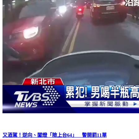
又酒駕！逆向、闖燈「險上台64」 警開罰11單