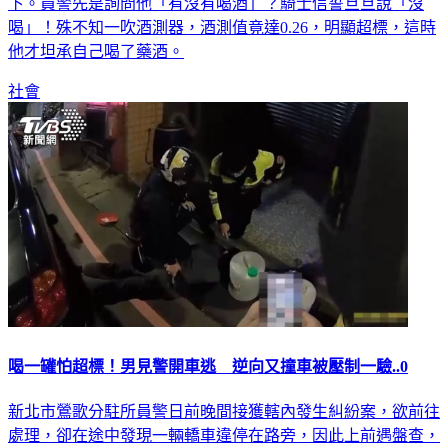
下。員警先是詢問他「有沒有喝酒」？騎士信誓旦旦說「沒
喝」！殊不知一吹酒測器，酒測值竟達0.26，明顯超標，這時
他才坦承自己喝了藥酒。
社會
喝一罐怕超標！男見警開車逃 逆向又撞車被壓制一驗..0
新北市鶯歌分駐所員警日前晚間接獲轄內發生糾紛案，欲前往
處理，卻在途中發現一輛轎車違停在路旁，因此上前遇盤查，