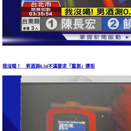
我沒喝！ 男酒測0.34不滿要求「重測」遭拒