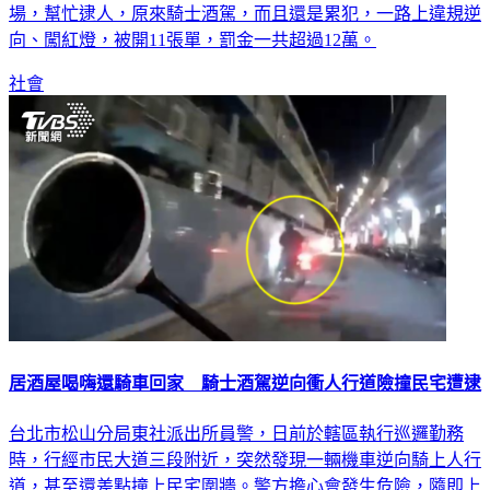
場，幫忙逮人，原來騎士酒駕，而且還是累犯，一路上違規逆
向、闖紅燈，被開11張單，罰金一共超過12萬。
社會
居酒屋喝嗨還騎車回家 騎士酒駕逆向衝人行道險撞民宅遭逮
台北市松山分局東社派出所員警，日前於轄區執行巡邏勤務
時，行經市民大道三段附近，突然發現一輛機車逆向騎上人行
道，甚至還差點撞上民宅圍牆。警方擔心會發生危險，隨即上