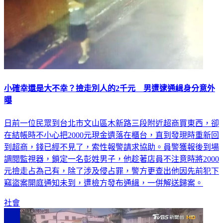
小確幸還是大不幸？撿走別人的2千元 男遭逮通緝身分意外
曝
日前一位民眾到台北市文山區木新路三段附近超商買東西，卻
在結帳時不小心把2000元現金遺落在櫃台，直到發現時重新回
到超商，錢已經不見了，索性報警請求協助。員警獲報後到場
調閱監視器，鎖定一名彭姓男子，他趁著店員不注意時將2000
元撿走占為己有，除了涉及侵占罪，警方更查出他因先前犯下
竊盜案開庭通知未到，遭檢方發布通緝，一併解送歸案。
社會