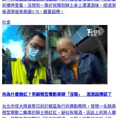
前攔停查看，沒想到一靠近就聞到騎士身上濃濃酒味，經酒測
後酒測值竟高達0.78，嚴重超標。
社會
你為什麼臉紅？男騎微型電動車辯「沒喝」 酒測超標認了
台北市保大隊員警日前於轄區執行巡邏勤務時，發現一名騎乘
微型電動二輪車的騎士臉紅紅，疑似有喝酒，因此上前將人攔