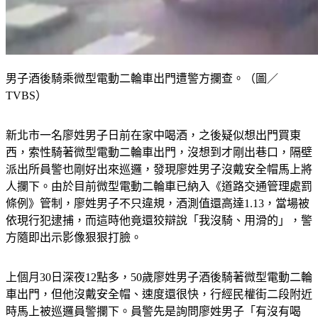
男子酒後騎乘微型電動二輪車出門遭警方攔查。（圖／
TVBS）
新北市一名廖姓男子日前在家中喝酒，之後疑似想出門買東
西，索性騎著微型電動二輪車出門，沒想到才剛出巷口，隔壁
派出所員警也剛好出來巡邏，發現廖姓男子沒戴安全帽馬上將
人攔下。由於目前微型電動二輪車已納入《道路交通管理處罰
條例》管制，廖姓男子不只違規，酒測值還高達1.13，當場被
依現行犯逮捕，而這時他竟還狡辯說「我沒騎、用滑的」，警
方隨即出示影像狠狠打臉。
上個月30日深夜12點多，50歲廖姓男子酒後騎著微型電動二輪
車出門，但他沒戴安全帽、速度還很快，行經民權街二段附近
時馬上被巡邏員警攔下。員警先是詢問廖姓男子「有沒有喝