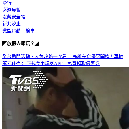
滑行
巡邏員警
沒戴安全帽
新北汐止
微型電動二輪車
◤放假去哪玩？◢
全台熱門活動、人氣攻略一次看！
高雄美食優惠開搶！再抽
萬元住宿券
下載食尚玩家APP！免費領取優惠券