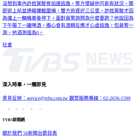
沒想到車內許姓駕駛竟加速逃逸。警方懷疑他可能有狀況，隨
即追上前並通報攔截圍捕，雙方追逐近三公里，許姓駕駛才因
為撞上一輛機車後停下。面對員警詢問為什麼要跑？他說因為
下午喝了一罐啤酒，擔心會有酒精反應才心虛逃逸，但員警一
測，他酒測值為0。
社會
深入時事，一觸即見
意見反映：service@tvbs.com.tw
觀眾服務專線：02-2656-1599
TVBS新聞網
關於我們
56新聞台節目表