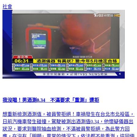
社會
我沒喝！男酒測0.34 不滿要求「重測」遭拒
想重新檢測酒測值，被員警拒絕！車禍發生在台北市北投區，
日前汽機車發生碰撞，駕駛被測出酒測值0.34，他懷疑儀器出
狀況，要求到醫院抽血檢測，不滿被員警拒絕，為此警方回
應，在沒有「明顯」異常的情況下，依法都不能重測，這回使