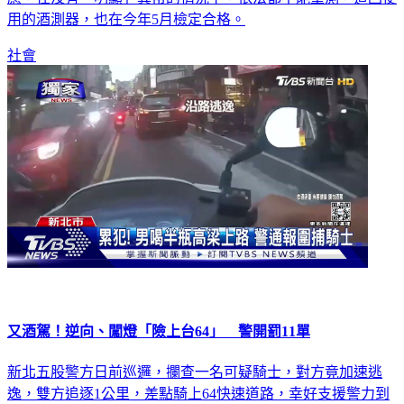
用的酒測器，也在今年5月檢定合格。
社會
又酒駕！逆向、闖燈「險上台64」 警開罰11單
新北五股警方日前巡邏，攔查一名可疑騎士，對方竟加速逃
逸，雙方追逐1公里，差點騎上64快速道路，幸好支援警力到