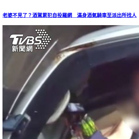
老婆不見了？酒駕累犯自投羅網 滿身酒氣騎車至派出所找人