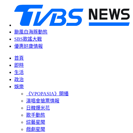
颱風白海豚動態
SBS歌謠大戰
優惠好康情報
首頁
即時
生活
政治
娛樂
《VPOPASIA》開播
演唱會搶票情報
日韓爆米花
歌手動態
綜藝星聞
戲劇星聞