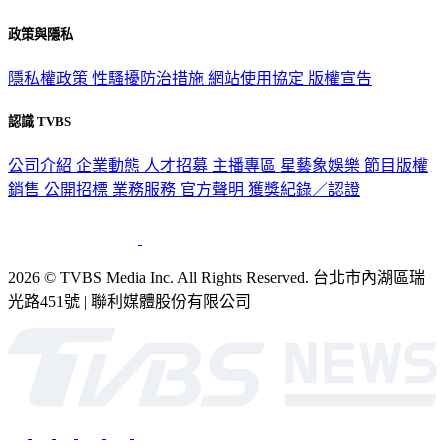
政策與隱私
隱私權政策
性騷擾防治措施
網站使用協定
版權宣告
認識 TVBS
公司介紹
企業動態
人才招募
主播專區
星藝象娛樂
節目版權
銷售
公開招標
業務服務
官方聲明
獲獎紀錄／認證
2026 © TVBS Media Inc. All Rights Reserved. 台北市內湖區瑞
光路451號 | 聯利媒體股份有限公司