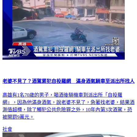
老婆不見了？酒駕累犯自投羅網 滿身酒氣騎車至派出所找人
高雄有1名70歲的男子，喝酒後騎機車到派出所「自投羅
網」，因為他滿身酒氣，說老婆不見了，急著找老婆，結果酒
測值超標，除了觸犯公共危險罪之外，10年內第3次酒駕，恐
被開罰9萬元。
社會