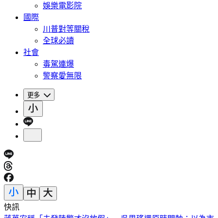
娛樂電影院
國際
川普對等關稅
全球必讀
社會
毒駕連爆
警察愛無限
更多
快訊