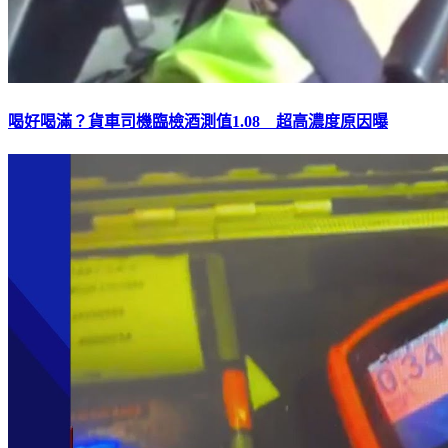
喝好喝滿？貨車司機臨檢酒測值1.08 超高濃度原因曝