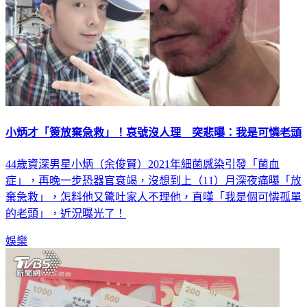
小炳才「簽放棄急救」！哀號沒人理 突悲曝：我是可憐老頭
44歲資深男星小炳（余俊賢）2021年細菌感染引發「菌血
症」，再晚一步恐器官衰竭，沒想到上（11）月深夜痛曝「放
棄急救」，怎料他又驚吐家人不理他，直嘆「我是個可憐孤單
的老頭」，近況曝光了！
娛樂