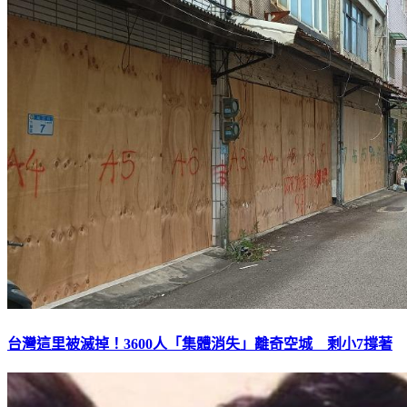
台灣這里被滅掉！3600人「集體消失」離奇空城 剩小7撐著