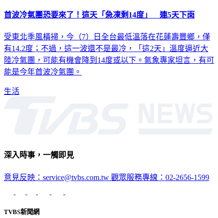
首波冷氣團恐要來了！這天「急凍剩14度」 連5天下雨
受東北季風橫掃，今（7）日全台最低溫落在花蓮壽豐鄉，僅
有14.2度；不過，這一波還不是最冷，「這2天」溫度逼近大
陸冷氣團，可能有機會降到14度或以下。氣象專家坦言，有可
能是今年首波冷氣團。
生活
深入時事，一觸即見
意見反映：service@tvbs.com.tw
觀眾服務專線：02-2656-1599
TVBS新聞網