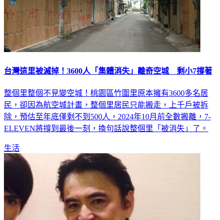
台灣這里被滅掉！3600人「集體消失」離奇空城 剩小7撐著
整個里整個不見變空城！桃園區竹圍里原本擁有3600多名居
民，卻因為航空城計畫，整個里居民只能搬走，上千戶被拆
除，預估至年底僅剩不到500人，2024年10月前全數搬離，7-
ELEVEN將撐到最後一刻，換句話說整個里「被消失」了。
生活