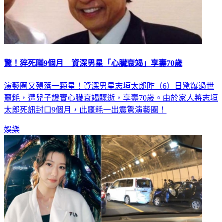
驚！猝死瞞9個月 資深男星「心臟衰竭」享壽70歲
演藝圈又殞落一顆星！資深男星志垣太郎昨（6）日驚爆過世
噩耗，遭兒子證實心臟衰竭驟逝，享壽70歲。由於家人將志垣
太郎死訊封口9個月，此噩耗一出震驚演藝圈！
娛樂