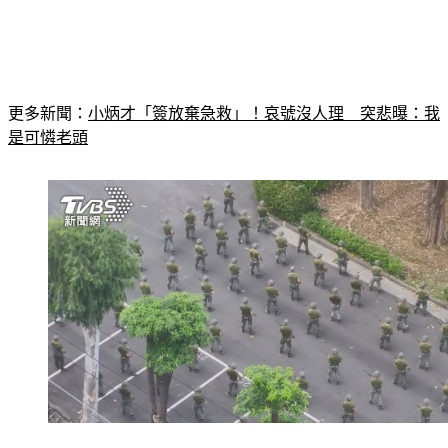
更多新聞：
小炳才「簽放棄急救」！哀號沒人理　突悲曝：我
是可憐老頭