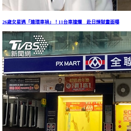
26歲女星遇「連環車禍」！11台車撞爛 赴日煉獄畫面曝