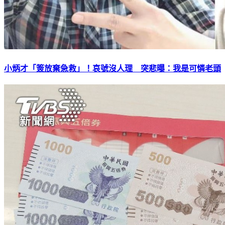
小炳才「簽放棄急救」！哀號沒人理 突悲曝：我是可憐老頭