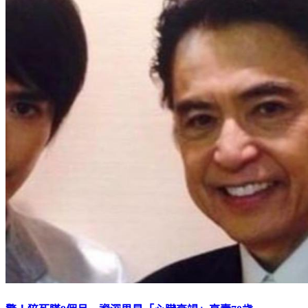
驚！猝死瞞9個月 資深男星「心臟衰竭」享壽70歲