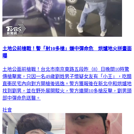
土地公前槍戰！警「射10多槍」嫌中彈命危 烘爐地火拼畫面
曝
土地公面前槍戰！台北市南京東路五段昨（8）日晚間10時驚
傳槍擊案，只因一名49歲劉姓男子懷疑女友有「小王」，吃醋
直衝民宅內向對方開槍後逃逸。警方獲報後在新北中和烘爐地
找到劉男，並在野外展開駁火，警方連開10多槍反擊，劉男頭
部中彈命危送醫。
社會