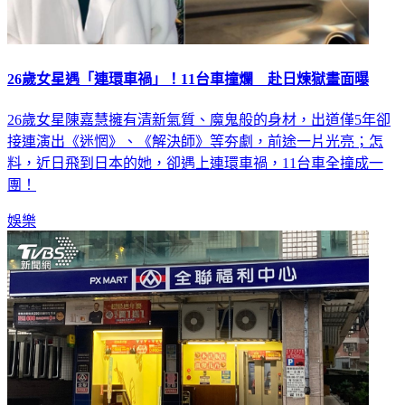
26歲女星遇「連環車禍」！11台車撞爛 赴日煉獄畫面曝
26歲女星陳嘉慧擁有清新氣質、魔鬼般的身材，出道僅5年卻
接連演出《迷惘》、《解決師》等夯劇，前途一片光亮；怎
料，近日飛到日本的她，卻遇上連環車禍，11台車全撞成一
團！
娛樂