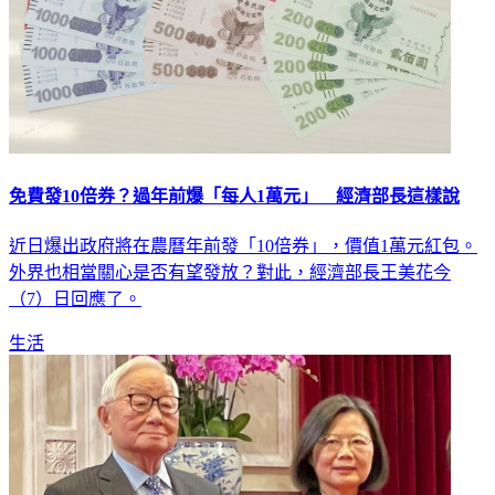
免費發10倍券？過年前爆「每人1萬元」 經濟部長這樣說
近日爆出政府將在農曆年前發「10倍券」，價值1萬元紅包。
外界也相當關心是否有望發放？對此，經濟部長王美花今
（7）日回應了。
生活