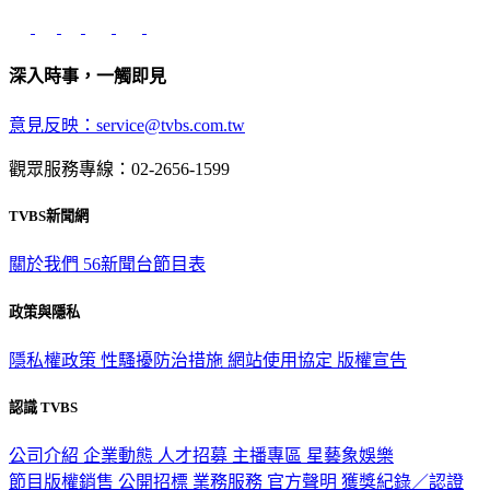
深入時事，一觸即見
意見反映：service@tvbs.com.tw
觀眾服務專線：02-2656-1599
TVBS新聞網
關於我們
56新聞台節目表
政策與隱私
隱私權政策
性騷擾防治措施
網站使用協定
版權宣告
認識 TVBS
公司介紹
企業動態
人才招募
主播專區
星藝象娛樂
節目版權銷售
公開招標
業務服務
官方聲明
獲獎紀錄／認證