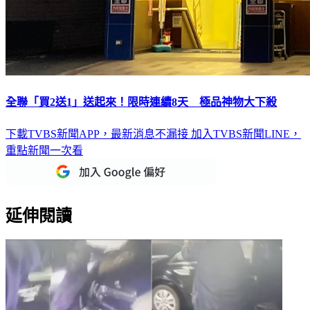
全聯「買2送1」送起來！限時連續8天 極品神物大下殺
下載TVBS新聞APP，最新消息不漏接
加入TVBS新聞LINE，
重點新聞一次看
延伸閱讀