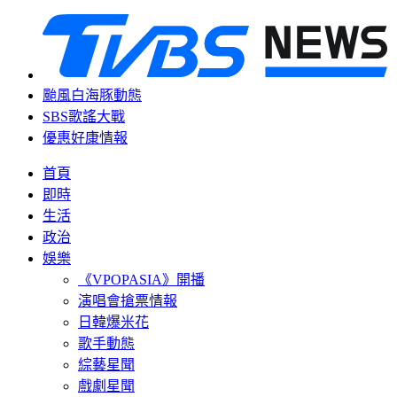
颱風白海豚動態
SBS歌謠大戰
優惠好康情報
首頁
即時
生活
政治
娛樂
《VPOPASIA》開播
演唱會搶票情報
日韓爆米花
歌手動態
綜藝星聞
戲劇星聞