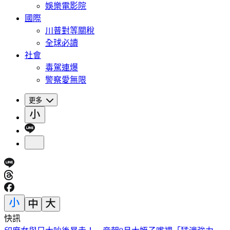
娛樂電影院
國際
川普對等關稅
全球必讀
社會
毒駕連爆
警察愛無限
更多
快訊