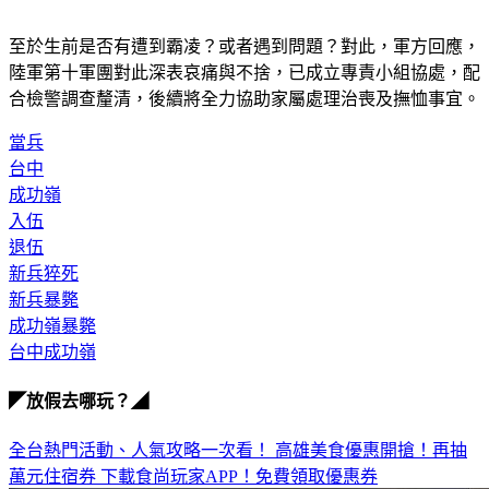
至於生前是否有遭到霸凌？或者遇到問題？對此，軍方回應，
陸軍第十軍團對此深表哀痛與不捨，已成立專責小組協處，配
合檢警調查釐清，後續將全力協助家屬處理治喪及撫恤事宜。
當兵
台中
成功嶺
入伍
退伍
新兵猝死
新兵暴斃
成功嶺暴斃
台中成功嶺
◤放假去哪玩？◢
全台熱門活動、人氣攻略一次看！
高雄美食優惠開搶！再抽
萬元住宿券
下載食尚玩家APP！免費領取優惠券