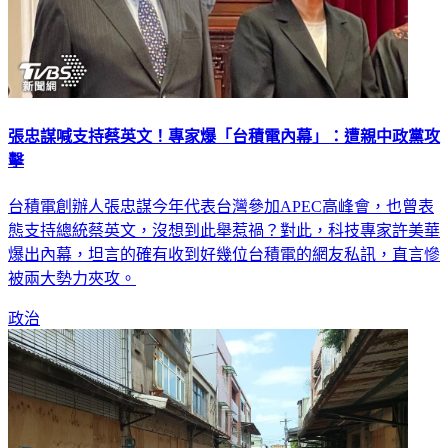
張忠謀喊支持蔡英文！專家爆「台積電內幕」：遭親中政黨攻
擊
台積電創辦人張忠謀今年代表台灣參加APEC高峰會，也曾表
態支持總統蔡英文，沒想到此舉惹禍？對此，科技專家許美華
爆出內幕，坦言的確有收到好幾位台積電的網友私訊，直言慘
被兩大勢力夾攻。
政治