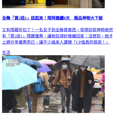
全聯「買2送1」送起來！限時連續8天 極品神物大下殺
又有隱藏折扣了！一名女子到全聯買東西，發現這款神物竟然
有「買2送1」隱藏優惠，讓她狂掃好幾罐回家；沒想到，她才
上網分享優惠而已，讓不少過來人讚爆「CP值真的很高！」
生活