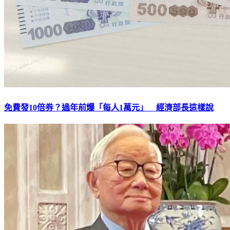
免費發10倍券？過年前爆「每人1萬元」 經濟部長這樣說