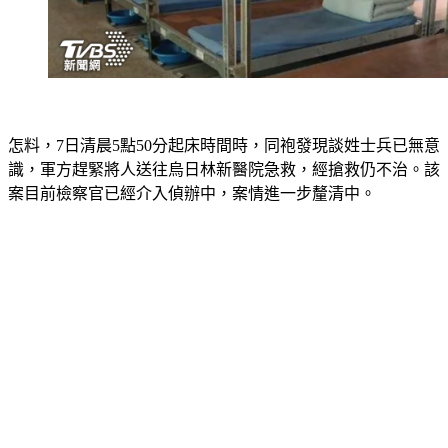
怎料，7日清晨5點50分起床時間時，同袍發現談姓士兵已無意
識，軍方趕緊將人送往烏日林新醫院急救，經搶救仍不治。該
案目前檢察官已經介入偵辦中，案情進一步釐清中。