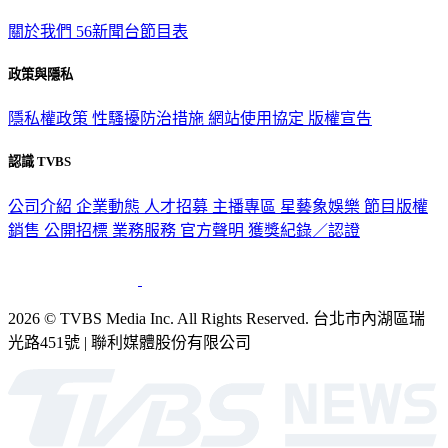
關於我們
56新聞台節目表
政策與隱私
隱私權政策
性騷擾防治措施
網站使用協定
版權宣告
認識 TVBS
公司介紹
企業動態
人才招募
主播專區
星藝象娛樂
節目版權
銷售
公開招標
業務服務
官方聲明
獲獎紀錄／認證
2026 © TVBS Media Inc. All Rights Reserved. 台北市內湖區瑞
光路451號 | 聯利媒體股份有限公司