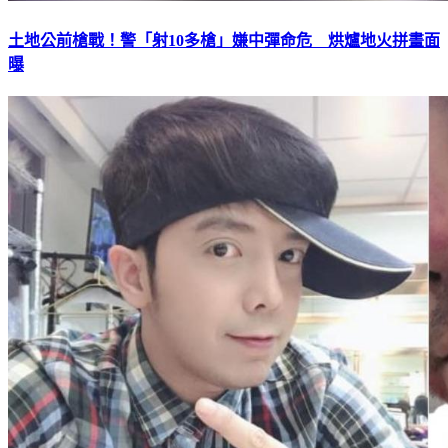
土地公前槍戰！警「射10多槍」嫌中彈命危 烘爐地火拼畫面
曝