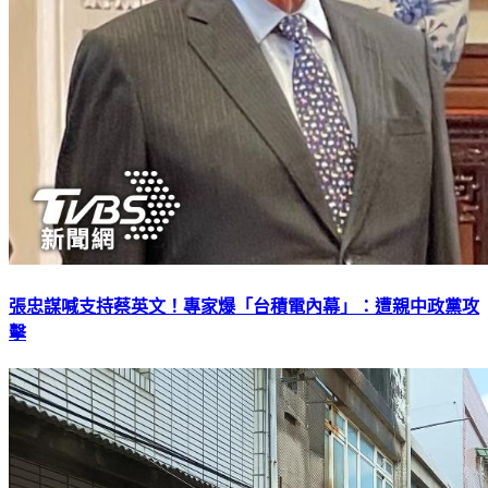
張忠謀喊支持蔡英文！專家爆「台積電內幕」：遭親中政黨攻
擊