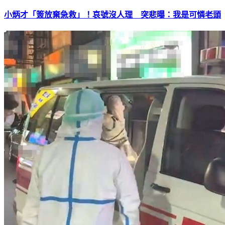
小炳才「簽放棄急救」！哀號沒人理 突悲曝：我是可憐老頭