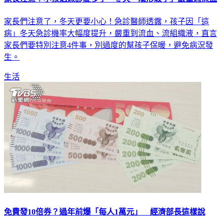
家長們注意了，冬天更要小心！急診醫師透露，孩子因「這
病」冬天急診機率大幅度提升，嚴重到流血、流組織液，直言
家長們要特別注意4件事，別過度的幫孩子保暖，避免病況發
生。
生活
免費發10倍券？過年前爆「每人1萬元」 經濟部長這樣說