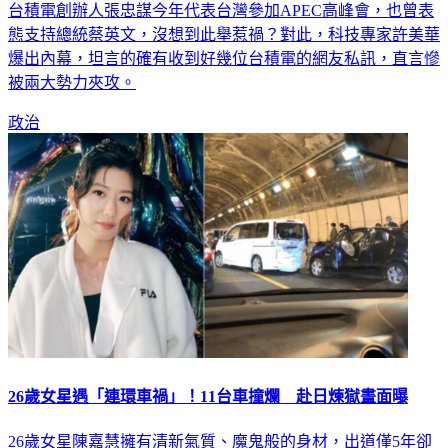
台積電創辦人張忠謀今年代表台灣參加APEC高峰會，也曾表
態支持總統蔡英文，沒想到此舉惹禍？對此，科技專家許美華
爆出內幕，坦言的確有收到好幾位台積電的網友私訊，直言慘
被兩大勢力夾攻。
政治
26歲女星遇「連環車禍」！11台車撞爛 赴日煉獄畫面曝
26歲女星陳嘉慧擁有清新氣質、魔鬼般的身材，出道僅5年卻