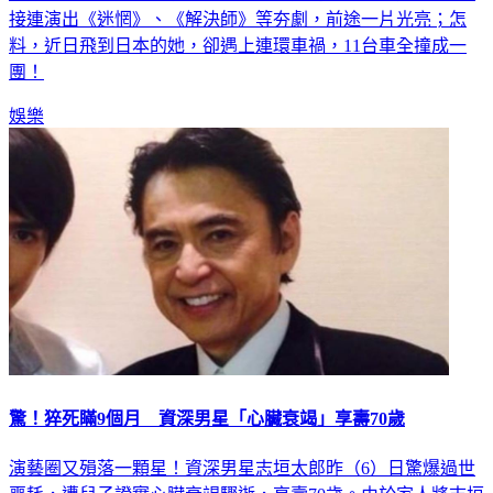
接連演出《迷惘》、《解決師》等夯劇，前途一片光亮；怎
料，近日飛到日本的她，卻遇上連環車禍，11台車全撞成一
團！
娛樂
驚！猝死瞞9個月 資深男星「心臟衰竭」享壽70歲
演藝圈又殞落一顆星！資深男星志垣太郎昨（6）日驚爆過世