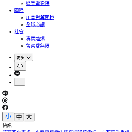
娛樂電影院
國際
川普對等關稅
全球必讀
社會
毒駕連爆
警察愛無限
更多
快訊