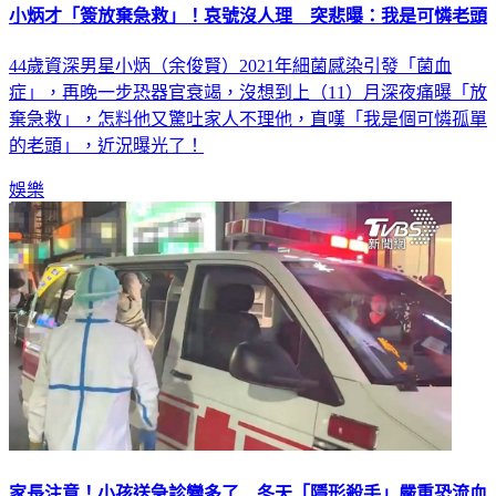
小炳才「簽放棄急救」！哀號沒人理 突悲曝：我是可憐老頭
44歲資深男星小炳（余俊賢）2021年細菌感染引發「菌血
症」，再晚一步恐器官衰竭，沒想到上（11）月深夜痛曝「放
棄急救」，怎料他又驚吐家人不理他，直嘆「我是個可憐孤單
的老頭」，近況曝光了！
娛樂
家長注意！小孩送急診變多了 冬天「隱形殺手」嚴重恐流血