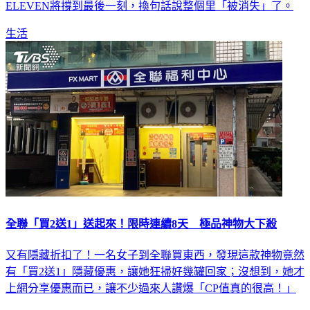
ELEVEN將撐到最後一刻，換句話說整個里「被消失」了。
生活
全聯「買2送1」送起來！限時連續8天 極品神物大下殺
又有隱藏折扣了！一名女子到全聯買東西，發現這款神物竟然
有「買2送1」隱藏優惠，讓她狂掃好幾罐回家；沒想到，她才
上網分享優惠而已，讓不少過來人讚爆「CP值真的很高！」