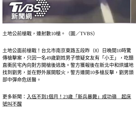
土地公前槍戰，連射數10槍。（圖／TVBS）
土地公面前槍戰！台北市南京東路五段昨（8）日晚間10時驚
傳槍擊案，只因一名49歲劉姓男子懷疑女友有「小王」，吃醋
直衝民宅內向對方開槍後逃逸。警方獲報後在新北中和烘爐地
找到劉男，並在野外展開駁火，警方連開10多槍反擊，劉男頭
部中彈命危送醫。
更多新聞：
入伍不到1個月！23歲「新兵暴斃」成功嶺　起床
號叫不醒