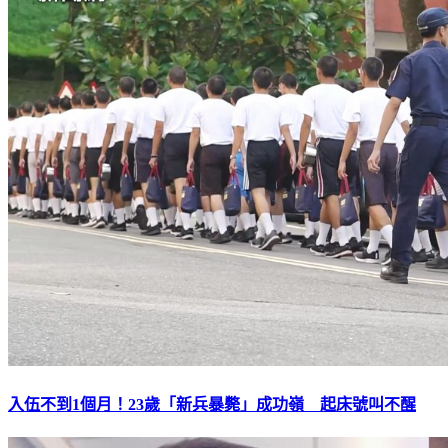
入伍不到1個月！23歲「新兵暴斃」成功嶺 起床號叫不醒