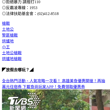
◎拒絕暴力 請撥打110
◎反霸凌專線：1953
◎法律扶助基金會：(02)412-8518
槍戰
土地公
警匪槍戰
烘爐地
小王
土地公槍戰
烘爐地槍戰
◤放假去哪玩？◢
全台熱門活動、人氣攻略一次看！
高雄美食優惠開搶！再抽
萬元住宿券
下載食尚玩家APP！免費領取優惠券