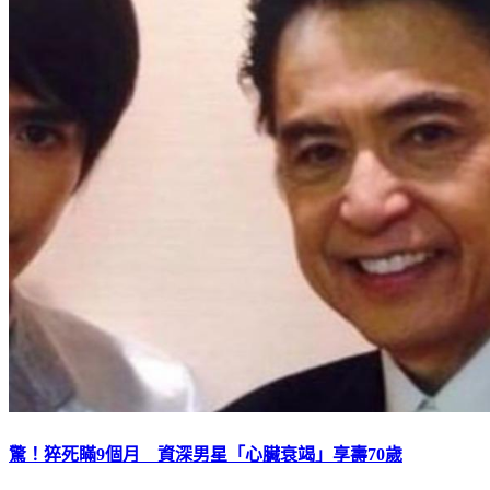
驚！猝死瞞9個月 資深男星「心臟衰竭」享壽70歲