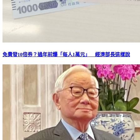
免費發10倍券？過年前爆「每人1萬元」 經濟部長這樣說