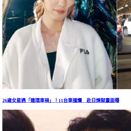
26歲女星遇「連環車禍」！11台車撞爛 赴日煉獄畫面曝