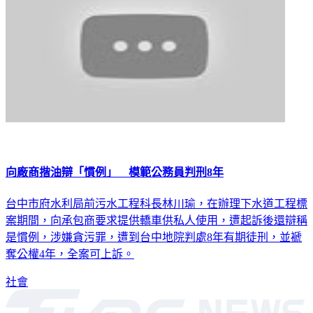
向廠商揩油辯「慣例」 模範公務員判刑8年
台中市府水利局前污水工程科長林川瑜，在辦理下水道工程標
案期間，向承包商要求提供轎車供私人使用，遭起訴後還辯稱
是慣例，涉嫌貪污罪，遭到台中地院判處8年有期徒刑，並褫
奪公權4年，全案可上訴。
社會