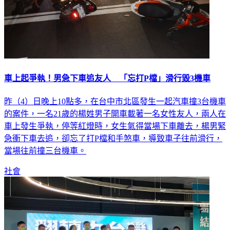
車上起爭執！男急下車追友人 「忘打P檔」滑行毀3機車
昨（4）日晚上10點多，在台中市北區發生一起汽車撞3台機車
的案件，一名21歲的楊姓男子開車載著一名女性友人，兩人在
車上發生爭執，停等紅燈時，女生氣得當場下車離去，楊男緊
急衝下車去追，卻忘了打P檔和手煞車，導致車子往前滑行，
當場往前撞三台機車。
社會