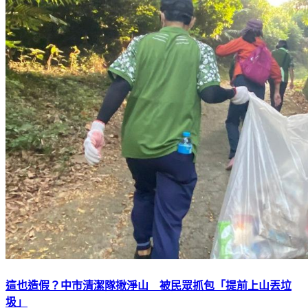
這也造假？中市清潔隊揪淨山 被民眾抓包「提前上山丟垃