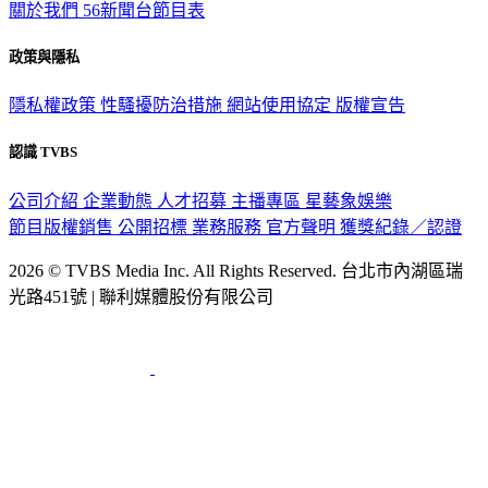
關於我們
56新聞台節目表
政策與隱私
隱私權政策
性騷擾防治措施
網站使用協定
版權宣告
認識 TVBS
公司介紹
企業動態
人才招募
主播專區
星藝象娛樂
節目版權銷售
公開招標
業務服務
官方聲明
獲獎紀錄／認證
2026 © TVBS Media Inc. All Rights Reserved. 台北市內湖區瑞
光路451號 | 聯利媒體股份有限公司