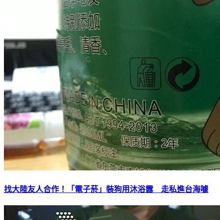
找大陸友人合作！「電子菸」裝狗用沐浴露 走私進台海噱