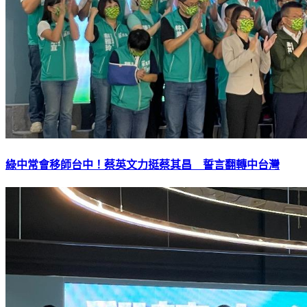
綠中常會移師台中！蔡英文力挺蔡其昌 誓言翻轉中台灣