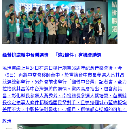
綠營拚逆轉中台灣選情 「這2條件」有機會勝選
民進黨繼上月24日在烏日舉行創黨36周年紀念音樂會後，今
（5日）再將中常會移師台中，於黨籍台中市長參選人蔡其昌
競選總部舉行，另外會前也舉行「翻轉中台灣」記者會，全力
拉抬蔡其昌等中台灣選將的選情。黨內高層指出，包含蔡其
昌、彰化縣長參選人黃秀芳、南投縣長參選人蔡培慧、苗栗縣
長徐定禎等人條件都勝過國民黨對手，且這幾個城市藍綠板塊
差距不大，中彰投決戰最後1、2個月，選情都有逆轉的可能。
政治