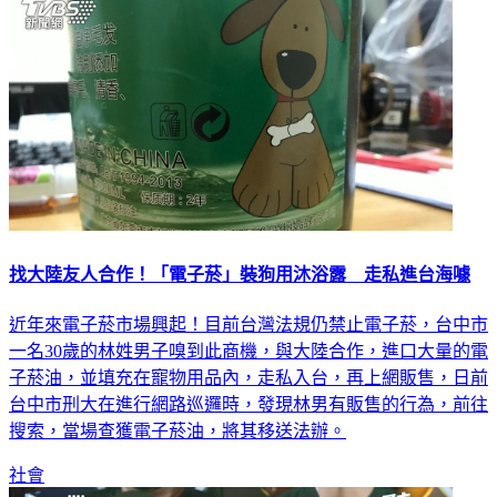
找大陸友人合作！「電子菸」裝狗用沐浴露 走私進台海噱
近年來電子菸市場興起！目前台灣法規仍禁止電子菸，台中市
一名30歲的林姓男子嗅到此商機，與大陸合作，進口大量的電
子菸油，並填充在寵物用品內，走私入台，再上網販售，日前
台中市刑大在進行網路巡邏時，發現林男有販售的行為，前往
搜索，當場查獲電子菸油，將其移送法辦。