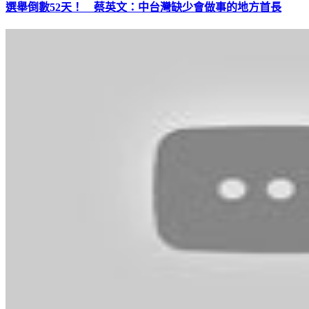
選舉倒數52天！ 蔡英文：中台灣缺少會做事的地方首長