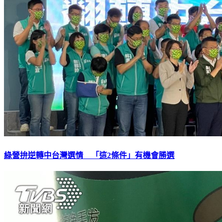
綠營拚逆轉中台灣選情 「這2條件」有機會勝選