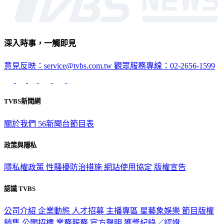
深入時事，一觸即見
意見反映：service@tvbs.com.tw
觀眾服務專線：02-2656-1599
TVBS新聞網
關於我們
56新聞台節目表
政策與隱私
隱私權政策
性騷擾防治措施
網站使用協定
版權宣告
認識 TVBS
公司介紹
企業動態
人才招募
主播專區
星藝象娛樂
節目版權