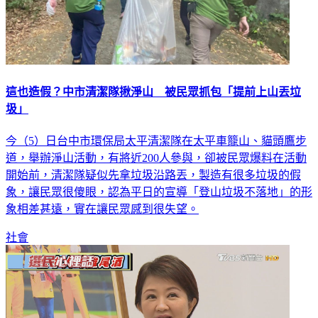
這也造假？中市清潔隊揪淨山 被民眾抓包「提前上山丟垃
圾」
今（5）日台中市環保局太平清潔隊在太平車籠山、貓頭鷹步
道，舉辦淨山活動，有將近200人參與，卻被民眾爆料在活動
開始前，清潔隊疑似先拿垃圾沿路丟，製造有很多垃圾的假
象，讓民眾很傻眼，認為平日的宣導「登山垃圾不落地」的形
象相差甚遠，實在讓民眾感到很失望。
社會