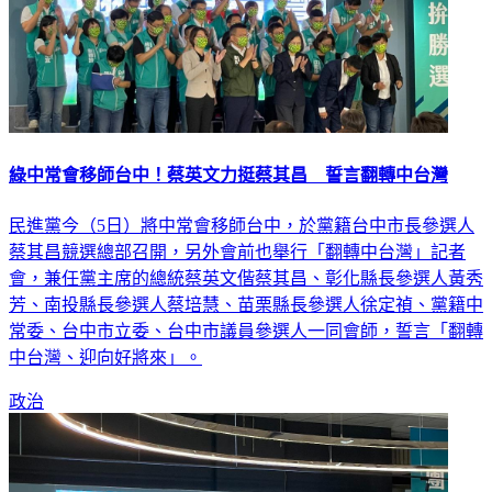
綠中常會移師台中！蔡英文力挺蔡其昌 誓言翻轉中台灣
民進黨今（5日）將中常會移師台中，於黨籍台中市長參選人
蔡其昌競選總部召開，另外會前也舉行「翻轉中台灣」記者
會，兼任黨主席的總統蔡英文偕蔡其昌、彰化縣長參選人黃秀
芳、南投縣長參選人蔡培慧、苗栗縣長參選人徐定禎、黨籍中
常委、台中市立委、台中市議員參選人一同會師，誓言「翻轉
中台灣、迎向好將來」。
政治