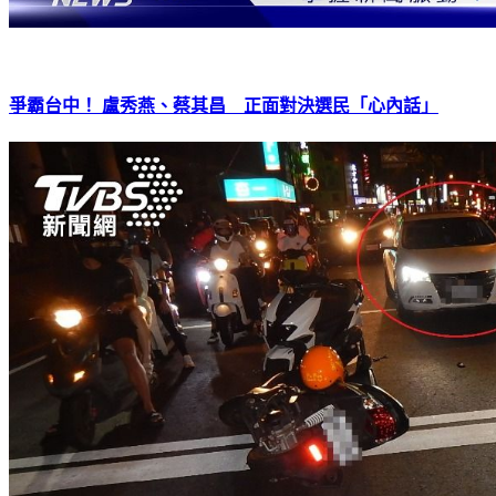
爭霸台中！ 盧秀燕、蔡其昌 正面對決選民「心內話」