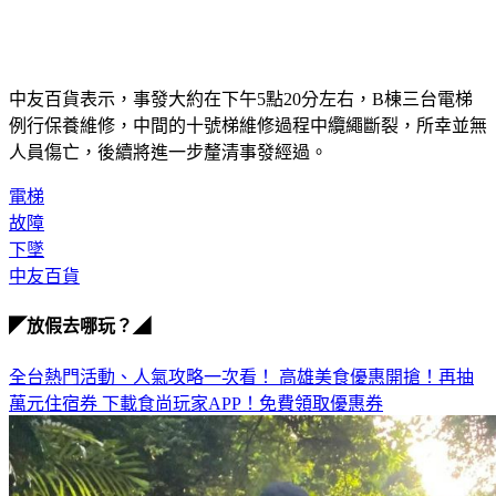
中友百貨表示，事發大約在下午5點20分左右，B棟三台電梯
例行保養維修，中間的十號梯維修過程中纜繩斷裂，所幸並無
人員傷亡，後續將進一步釐清事發經過。
電梯
故障
下墜
中友百貨
◤放假去哪玩？◢
全台熱門活動、人氣攻略一次看！
高雄美食優惠開搶！再抽
萬元住宿券
下載食尚玩家APP！免費領取優惠券