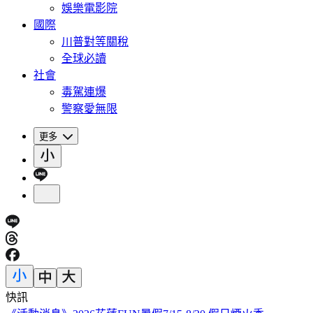
娛樂電影院
國際
川普對等關稅
全球必讀
社會
毒駕連爆
警察愛無限
更多
快訊