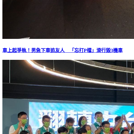
車上起爭執！男急下車追友人 「忘打P檔」滑行毀3機車