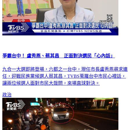
爭霸台中！ 盧秀燕、蔡其昌 正面對決選民「心內話」
九合一大選即將登場，六都之一台中，現任市長盧秀燕尋求連
任，迎戰民進黨候選人蔡其昌，TVBS蒐羅台中市民心裡話，
讓兩位候選人面對市民大哉問，來場直球對決。
政治