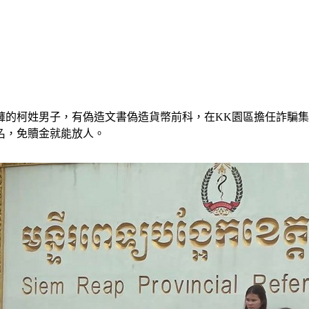
褲的柯姓男子，有偽造文書偽造貨幣前科，在KK園區擔任詐騙
名，免贖金就能放人。