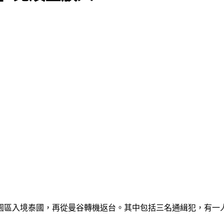
k園區入境泰國，再從曼谷轉機返台。其中包括三名通緝犯，有