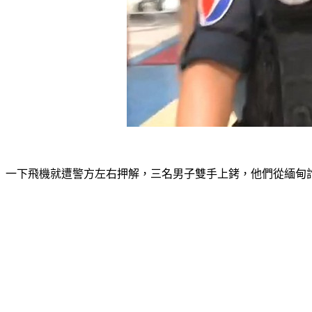
一下飛機就遭警方左右押解，三名男子雙手上銬，他們從緬甸