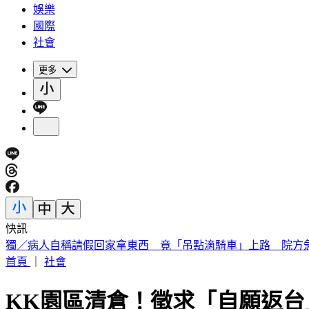
娛樂
國際
社會
更多
快訊
白海豚明逼近家門！「豪雨熱區」曝光 東部高溫36度
首頁
｜
社會
KK園區清倉！徵求「自願返台