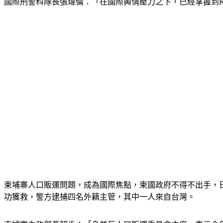
國際刑警科隊長張瑋倫：「在國際輿情壓力之下，已經掌握到
柬埔寨人口販運問題，成為國際焦點，柬國政府不得不出手，
功獲救，警方逮捕四名外籍主管，其中一人來自台灣。