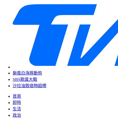
颱風白海豚動態
SBS歌謠大戰
沙拉油致癌物超標
首頁
即時
生活
政治