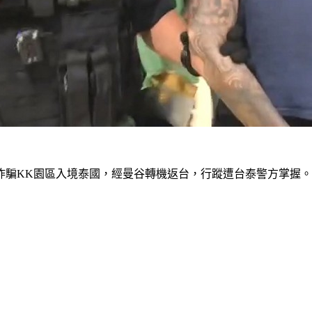
詐騙KK園區入境泰國，經曼谷轉機返台，行蹤遭台泰警方掌握。