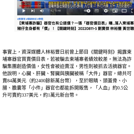
事實上，資深媒體人林裕豐日前曾上節目《關鍵時刻》揭露柬
埔寨器官買賣價目表，若被騙去柬埔寨者績效較差，無法為詐
騙集團創造價值，女性會被迫賣淫，男性則被抓去活摘器官。
他說明，心臟、肝臟、腎臟與胰臟被稱「大件」器官，總共可
賣84萬美元（約2400餘新萬台幣），至於眼睛、頭蓋骨、小
腸、膽囊等「小件」器官也都能拆開販售，「人血」約0.5公
升可賣約337美元，約1萬元新台幣。