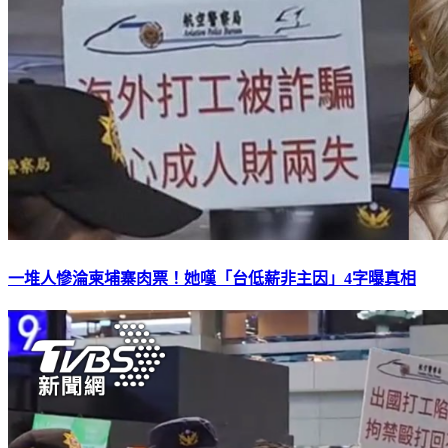
一堆人慘淪柬埔寨肉票！她嘆「台低薪非主因」4字曝真相