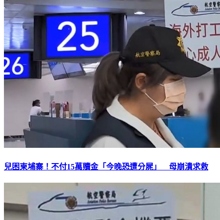
兒困柬埔寨！不付15萬贖金「今晚恐遭分屍」 母崩潰求救