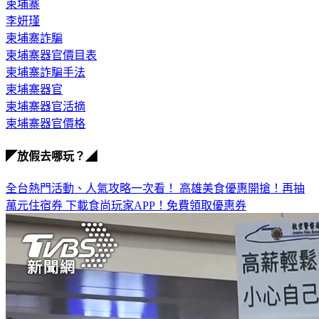
柬埔寨
李妍瑾
柬埔寨詐騙
柬埔寨器官價目表
柬埔寨詐騙手法
柬埔寨器官
柬埔寨器官活摘
柬埔寨器官價格
◤放假去哪玩？◢
全台熱門活動、人氣攻略一次看！
高雄美食優惠開搶！再抽
萬元住宿券
下載食尚玩家APP！免費領取優惠券