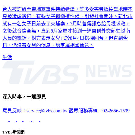
「媽媽救我」女兒赴柬國後狂求救 傳訊後失聯家屬焦急
台人被詐騙至柬埔寨事件持續延燒，許多受害者抵達當地時不
只被凌虐毆打，有些女子還慘遭性侵，引發社會關注。新北市
就有一名女子日前去了柬埔寨，7月時曾傳訊息給母親求救，
之後就音信全無，直到8月家屬才接到一通自稱外交部駐越南
人員的電話，對方表示女兒已於8月4日搭機回台，但直到今
日，仍沒有女兒的消息，讓家屬相當焦急。
生活
深入時事，一觸即見
意見反映：service@tvbs.com.tw
觀眾服務專線：02-2656-1599