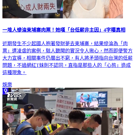
一堆人慘淪柬埔寨肉票！她嘆「台低薪非主因」4字曝真相
近期發生不少起國人抱著發財夢去柬埔寨，結果慘淪為「肉
票」遭凌虐的案例，駭人聽聞的實況令人揪心，然而即便警方
大力宣導，相關事件仍層出不窮，有人將矛頭指向台灣的低薪
問題，不過網紅T妹則不認同，直指是那些人的「心態」造成
這種現象。
娛樂