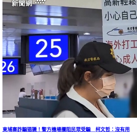
柬埔寨詐騙猖獗！警方機場攔阻民眾受騙 柯文哲：沒有用