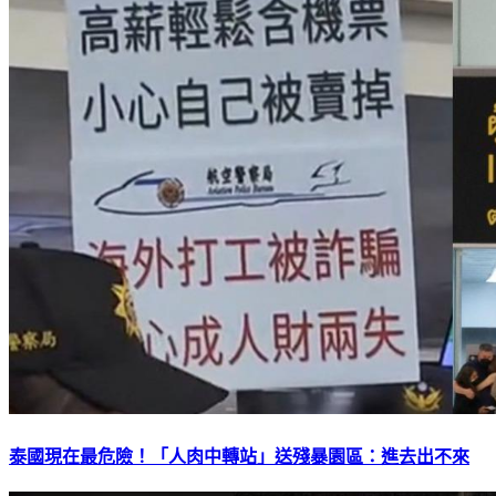
泰國現在最危險！「人肉中轉站」送殘暴園區：進去出不來