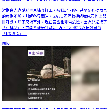
泰國現在最危險！「人肉中轉站」送殘暴園區：進去出不來
近期台人遭誘騙至柬埔寨打工，被狠虐、毆打甚至是強摘器官
的案例不斷，引起各界關注，GASO國際救援組織成員也上節
目呼籲，除了柬埔寨外，現在泰國也非常危險，因為那邊成了
「中轉站」，可能會被送到4個地方，當中還包含最殘暴的
「KK園區」。
國際