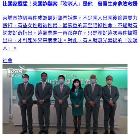
比國家還猛！柬國詐騙案「吹哨人」是他 曾冒生命危險救援
柬埔寨詐騙事件成為最近熱門話題，不少國人出國後慘遭暴力
毆打，有些女性還被性侵，最嚴重的甚至賠掉性命，不過就有
網友好奇指出，這類問題一直都存在，只是剛好這次事件被爆
出來，才引起外界高度關注。對此，有人就曝光幕後的「吹哨
人」。
社會