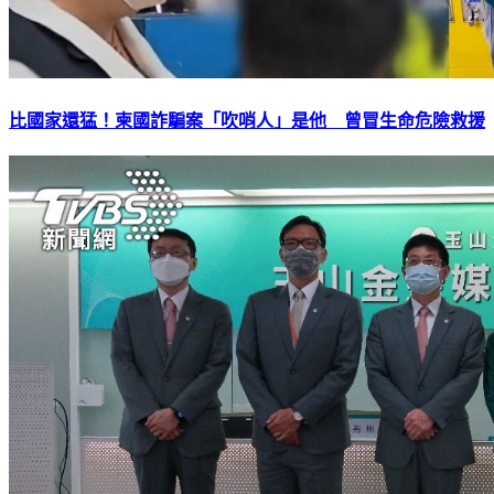
比國家還猛！柬國詐騙案「吹哨人」是他 曾冒生命危險救援