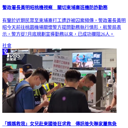
警政署長黃明昭桃機視察 關切柬埔寨班機防詐勤務
有鑒於近期民眾至柬埔寨打工遭詐被囚案頻傳，警政署長黃明
昭今天前往桃園機場關懷警方提問勤務執行情形，航警局表
示，警方從7月底規劃宣導勤務以來，已成功攔阻26人。
社會