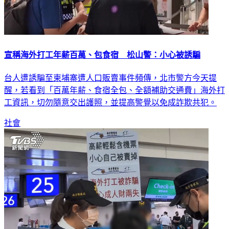
宣稱海外打工年薪百萬、包食宿 松山警：小心被誘騙
台人遭誘騙至柬埔寨遭人口販賣事件頻傳，北市警方今天提
醒，若看到「百萬年薪、食宿全包、全額補助交通費」海外打
工資訊，切勿隨意交出護照，並提高警覺以免成詐欺共犯。
社會