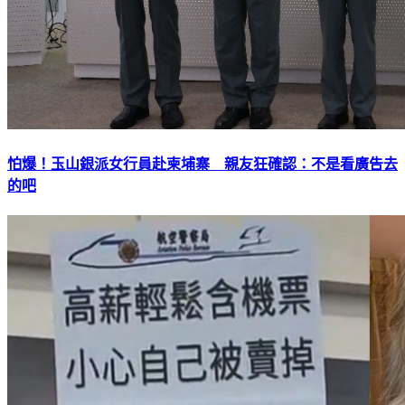
怕爆！玉山銀派女行員赴柬埔寨 親友狂確認：不是看廣告去
的吧