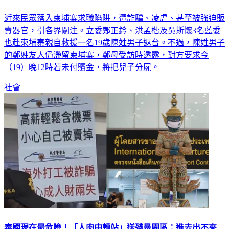
兒困柬埔寨！不付15萬贖金「今晚恐遭分屍」 母崩潰求救
近來民眾落入柬埔寨求職陷阱，遭詐騙、凌虐、甚至被強迫販
賣器官，引各界關注。立委鄭正鈐、洪孟楷及吳斯懷3名藍委
也赴柬埔寨親自救援一名19歲陳姓男子返台。不過，陳姓男子
的鄭姓友人仍滯留柬埔寨，鄭母受訪時透露，對方要求今
（19）晚12時若未付贖金，將把兒子分屍。
社會