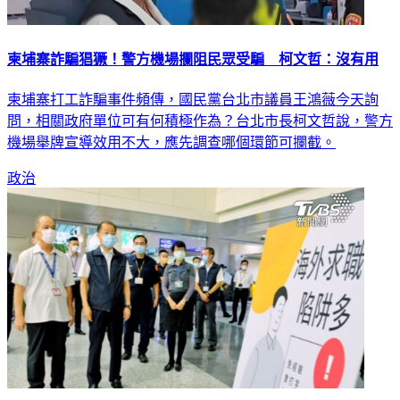
柬埔寨詐騙猖獗！警方機場攔阻民眾受騙 柯文哲：沒有用
柬埔寨打工詐騙事件頻傳，國民黨台北市議員王鴻薇今天詢
問，相關政府單位可有何積極作為？台北市長柯文哲說，警方
機場舉牌宣導效用不大，應先調查哪個環節可攔截。
政治