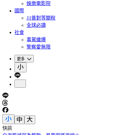
娛樂電影院
國際
川普對等關稅
全球必讀
社會
毒駕連爆
警察愛無限
更多
快訊