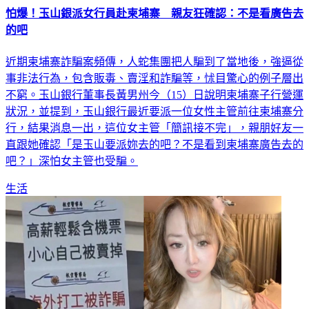
怕爆！玉山銀派女行員赴柬埔寨 親友狂確認：不是看廣告去
的吧
近期柬埔寨詐騙案頻傳，人蛇集團把人騙到了當地後，強逼從
事非法行為，包含販毒、賣淫和詐騙等，怵目驚心的例子層出
不窮。玉山銀行董事長黃男州今（15）日說明柬埔寨子行營運
狀況，並提到，玉山銀行最近要派一位女性主管前往柬埔寨分
行，結果消息一出，這位女主管「簡訊接不完」，親朋好友一
直跟她確認「是玉山要派妳去的吧？不是看到柬埔寨廣告去的
吧？」深怕女主管也受騙。
生活