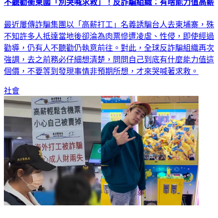
不聽勸衝柬國「別哭喊求救」！反詐騙組織：有啥能力值高薪
最近屢傳詐騙集團以「高薪打工」名義誘騙台人去柬埔寨，殊
不知許多人抵達當地後卻淪為肉票慘遭凌虐、性侵，即使經過
勸導，仍有人不聽勸仍執意前往。對此，全球反詐騙組織再次
強調，去之前務必仔細想清楚，問問自己到底有什麼能力值這
個價，不要等到發現事情非預期所想，才來哭喊著求救。
社會