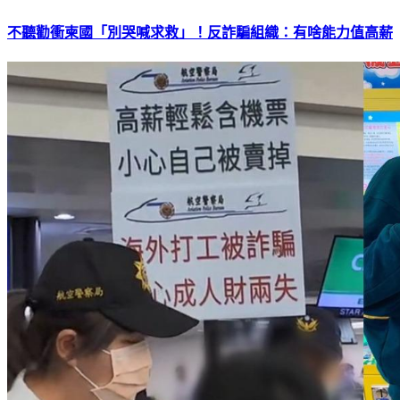
不聽勸衝柬國「別哭喊求救」！反詐騙組織：有啥能力值高薪