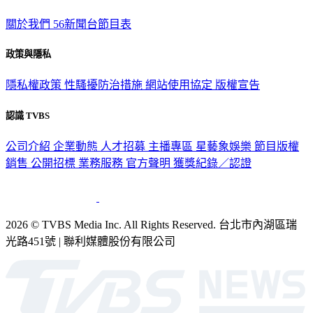
TVBS新聞網
關於我們
56新聞台節目表
政策與隱私
隱私權政策
性騷擾防治措施
網站使用協定
版權宣告
認識 TVBS
公司介紹
企業動態
人才招募
主播專區
星藝象娛樂
節目版權
銷售
公開招標
業務服務
官方聲明
獲獎紀錄／認證
2026 © TVBS Media Inc. All Rights Reserved. 台北市內湖區瑞
光路451號 | 聯利媒體股份有限公司