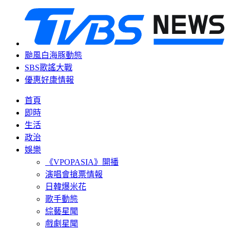
颱風白海豚動態
SBS歌謠大戰
優惠好康情報
首頁
即時
生活
政治
娛樂
《VPOPASIA》開播
演唱會搶票情報
日韓爆米花
歌手動態
綜藝星聞
戲劇星聞