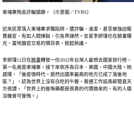
柬埔寨掏金詐騙猖獗。（示意圖／TVBS）
近來民眾落入柬埔寨求職陷阱，遭詐騙、凌虐、甚至被強迫販
賣器官，有如人間煉獄，引各界譁然。女星李妍瑾也在臉書曝
光，當地器官交易的價目表，掀起熱議。
李妍瑾12日在
臉書
轉發一份2022年台灣人最想去國家排行榜，
第一名竟是柬埔寨，接下來依序為日本、美國、中國大陸。她
感嘆，「後疫情時代，居然出國率最高的地方已成了落後地
區？」，認為世界上沒有白吃的午餐，普通工作設高薪簡直天
方夜譚，「世界上的後悔藥都是很貴的代價換來的，有的人還
沒機會可後悔。」