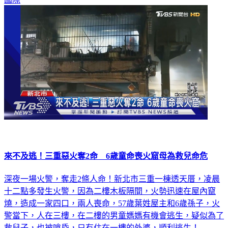
來不及逃！三重惡火奪2命 6歲童命喪火窟母為救兒命危
深夜一場火警，奪走2條人命！新北市三重一棟透天厝，凌晨
十二點多發生火警，因為二樓木板隔間，火勢迅速在屋內竄
燒，造成一家四口，兩人喪命，57歲葉姓屋主和6歲孫子，火
警當下，人在三樓，在二樓的男童媽媽有機會逃生，疑似為了
救兒子，也被嗆昏，只有住在一樓的外婆，順利逃生！