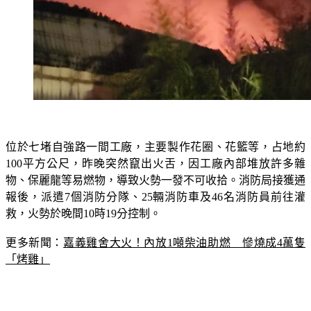
位於七堵自強路一間工廠，主要製作花圈、花籃等，占地約
100平方公尺，昨晚突然竄出火舌，因工廠內部堆放許多雜
物、保麗龍等易燃物，導致火勢一發不可收拾。消防局接獲通
報後，派遣7個消防分隊、25輛消防車及46名消防員前往灌
救，火勢於晚間10時19分控制。
更多新聞：
嘉義雞舍大火！內放1噸柴油助燃　慘燒成4萬隻
「烤雞」