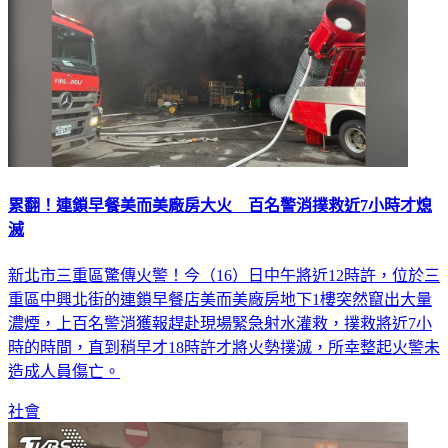
累翻！連鎖早餐美而美廠房大火 百名警消撲救近7小時才熄
滅
新北市三重區驚傳火警！今（16）日中午將近12時許，位於三
重區中興北街的連鎖早餐店美而美廠房地下1樓突然竄出大量
濃煙，上百名警消獲報趕赴現場緊急射水灌救，撲救將近7小
時的時間，直到稍早才18時許才將火勢撲滅，所幸整起火警未
造成人員傷亡。
社會