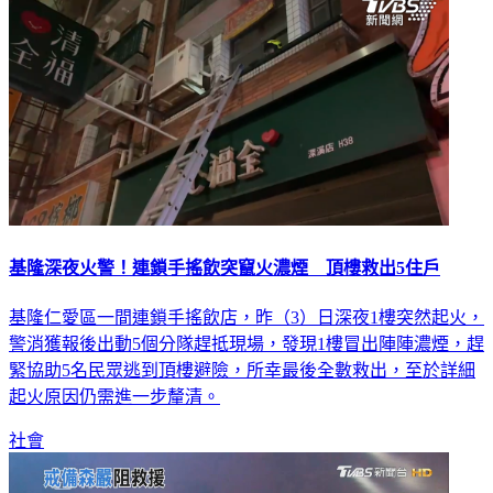
基隆深夜火警！連鎖手搖飲突竄火濃煙 頂樓救出5住戶
基隆仁愛區一間連鎖手搖飲店，昨（3）日深夜1樓突然起火，
警消獲報後出動5個分隊趕抵現場，發現1樓冒出陣陣濃煙，趕
緊協助5名民眾逃到頂樓避險，所幸最後全數救出，至於詳細
起火原因仍需進一步釐清。
社會