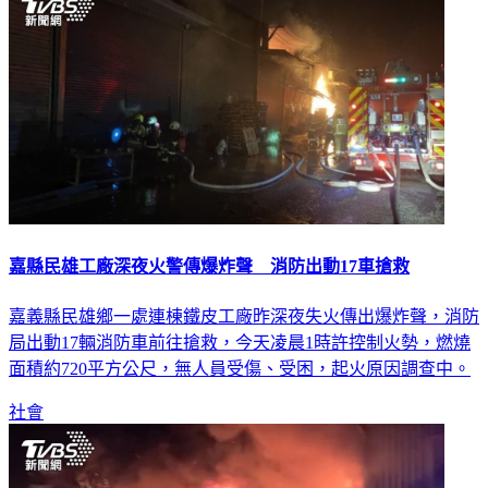
嘉縣民雄工廠深夜火警傳爆炸聲 消防出動17車搶救
嘉義縣民雄鄉一處連棟鐵皮工廠昨深夜失火傳出爆炸聲，消防
局出動17輛消防車前往搶救，今天凌晨1時許控制火勢，燃燒
面積約720平方公尺，無人員受傷、受困，起火原因調查中。
社會