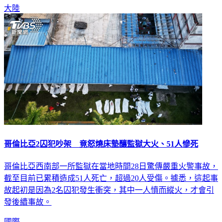
哥倫比亞2囚犯吵架 竟怒燒床墊釀監獄大火、51人慘死
哥倫比亞西南部一所監獄在當地時間28日驚傳嚴重火警事故，
截至目前已累積造成51人死亡，超過20人受傷。據悉，這起事
故起初是因為2名囚犯發生衝突，其中一人憤而縱火，才會引
發後續事故。
國際