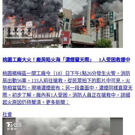
桃園工廠大火！廠房陷火海「濃煙竄天際」 1人受困救援中
桃園楊梅區一間工廠今（18）日下午1點26分發生火警，消防
局出動56車、133人前往搶救，從民眾拍下的影片中可見，火
勢相當猛烈，現場濃煙密布；另一段畫面中，濃煙同樣直竄天
際。初步了解，廠內有1人受困，消防人員正在搶救中，詳細
起火原因仍待釐清。更多新聞：
社會