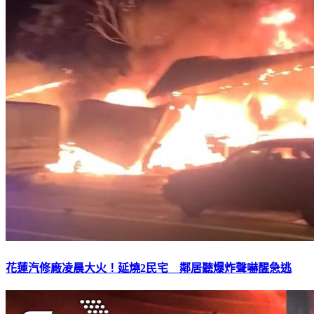
花蓮汽修廠凌晨大火！延燒2民宅 鄰居聽爆炸聲嚇醒急逃