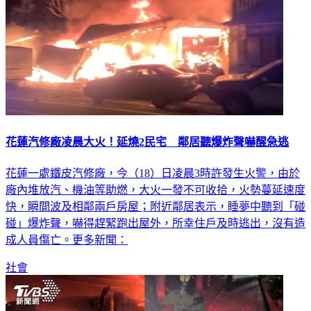
花蓮汽修廠凌晨大火！延燒2民宅 鄰居聽爆炸聲嚇醒急逃
花蓮一處鐵皮汽修廠，今（18）日凌晨3時許發生火警，由於
廠內堆放汽、機油等助燃，大火一發不可收拾，火勢蔓延速度
快，瞬間波及相鄰兩戶房屋；附近鄰居表示，睡夢中聽到「碰
碰」爆炸聲，嚇得趕緊跑出屋外，所幸住戶及時逃出，沒有造
成人員傷亡。更多新聞：
社會