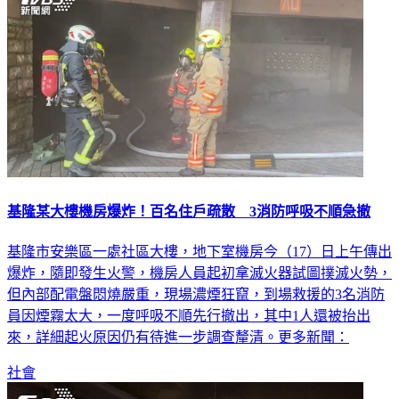
基隆某大樓機房爆炸！百名住戶疏散 3消防呼吸不順急撤
基隆市安樂區一處社區大樓，地下室機房今（17）日上午傳出
爆炸，隨即發生火警，機房人員起初拿滅火器試圖撲滅火勢，
但內部配電盤悶燒嚴重，現場濃煙狂竄，到場救援的3名消防
員因煙霧太大，一度呼吸不順先行撤出，其中1人還被抬出
來，詳細起火原因仍有待進一步調查釐清。更多新聞：
社會