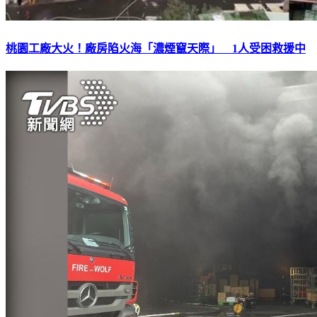
桃園工廠大火！廠房陷火海「濃煙竄天際」 1人受困救援中