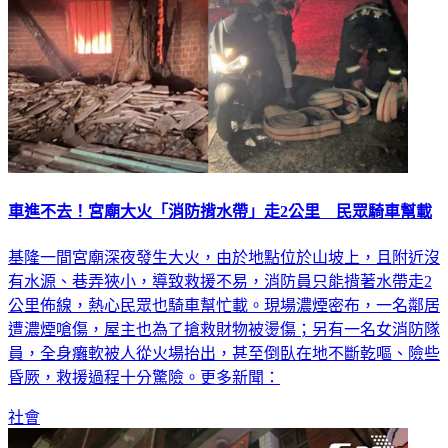
車進不去！宮廟大火「消防揹水帶」走2公里 民眾騎車幫載
基隆一間宮廟深夜發生大火，由於地點位於山坡上，且附近沒
有水源、巷弄狹小，導致救援不易，消防員只能揹著水帶走2
公里佈線，熱心民眾也騎車幫忙載。現場濃煙密布，一名鄰居
遭濃煙嗆傷，屋主也為了搶救財物被燙傷；另有一名女消防隊
員，全身癱軟被人從火場抬出，甚至倒臥在地不斷乾嘔、險些
昏厥，救援過程十分驚險。更多新聞：
社會