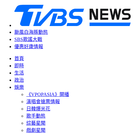
颱風白海豚動態
SBS歌謠大戰
優惠好康情報
首頁
即時
生活
政治
娛樂
《VPOPASIA》開播
演唱會搶票情報
日韓爆米花
歌手動態
綜藝星聞
戲劇星聞