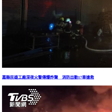
嘉縣民雄工廠深夜火警傳爆炸聲 消防出動17車搶救