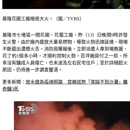
基隆花圈工廠暗夜大火。（圖／TVBS）
基隆市七堵區一間花圈、花籃工廠，昨（13）日晚間9時許發
生火警，由於廠內擺放大量易燃物，導致火勢迅速延燒，現場
不斷竄出濃煙火舌。消防局獲報後，立即派遣人車到場救援，
花了約1個多小時，才順利控制火勢，百坪廠房付之一炬，所
幸沒有釀成人員傷亡，也未波及左右民宅住戶；至於詳細起火
原因，仍待進一步調查釐清。
更多新聞：
放水燈為孤魂照路　宮廟送煞「突踩不到沙灘」離
奇釀3死