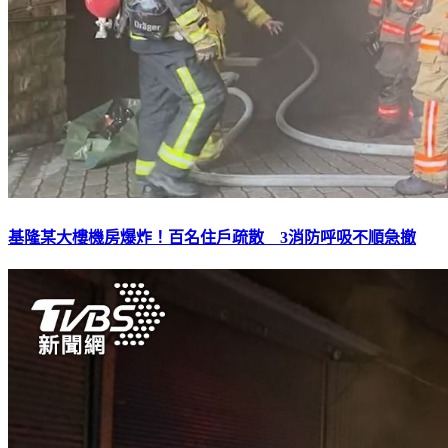
基隆某大樓機房爆炸！百名住戶疏散 3消防呼吸不順急撤