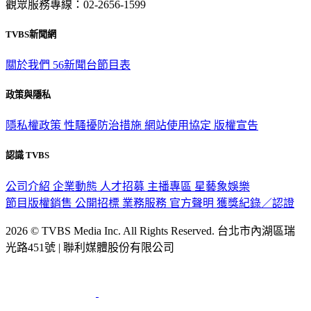
TVBS新聞網
關於我們
56新聞台節目表
政策與隱私
隱私權政策
性騷擾防治措施
網站使用協定
版權宣告
認識 TVBS
公司介紹
企業動態
人才招募
主播專區
星藝象娛樂
節目版權銷售
公開招標
業務服務
官方聲明
獲獎紀錄／認證
2026 © TVBS Media Inc. All Rights Reserved. 台北市內湖區瑞
光路451號 | 聯利媒體股份有限公司