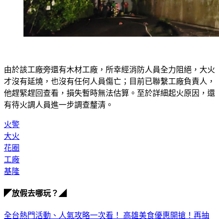
由於該工廠旁還有木材工廠，所幸經消防人員全力阻絕，大火
才沒有延燒，也沒有任何人員傷亡；目前已聯繫工廠負責人，
他趕緊趕回查看，損失暫時無法估算。至於詳細起火原因，還
有待火調人員進一步調查釐清。
火警
大火
花圈
工廠
基隆
◤放假去哪玩？◢
全台熱門活動、人氣攻略一次看！
高雄美食優惠開搶！再抽
萬元住宿券
下載食尚玩家APP！免費領取優惠券