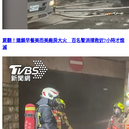
累翻！連鎖早餐美而美廠房大火 百名警消撲救近7小時才熄
滅