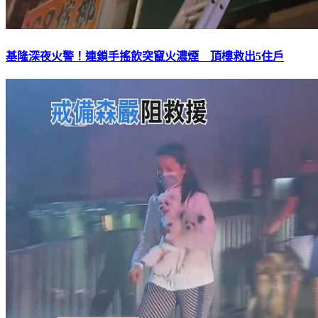
基隆深夜火警！連鎖手搖飲突竄火濃煙 頂樓救出5住戶