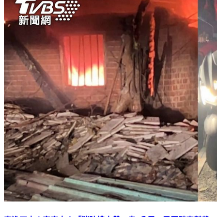
車進不去！宮廟大火「消防揹水帶」走2公里 民眾騎車幫載