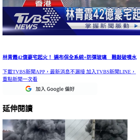
林青霞42億豪宅起火！ 遍布保全系統+防彈玻璃 難敲破噴水
下載TVBS新聞APP，最新消息不漏接
加入TVBS新聞LINE，
重點新聞一次看
延伸閱讀