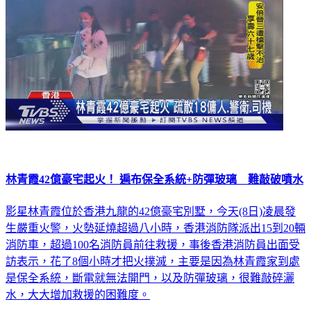
林青霞42億豪宅起火！ 遍布保全系統+防彈玻璃 難敲破噴水
影星林青霞位於香港九龍的42億豪宅別墅，今天(8日)凌晨發
生嚴重火警，火勢延燒超過八小時，香港消防隊派出15到20輛
消防車，超過100名消防員前往救援，事後香港消防員出面受
訪表示，花了8個小時才把火撲滅，主要是因為林青霞家到處
是保全系統，斷電就無法開門，以及防彈玻璃，很難敲碎灑
水，大大增加救援的困難度。
大陸