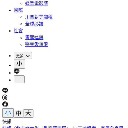
娛樂電影院
國際
川普對等關稅
全球必讀
社會
毒駕連爆
警察愛無限
更多
快訊