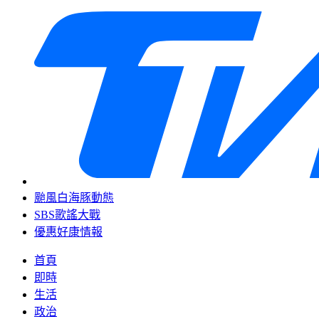
颱風白海豚動態
SBS歌謠大戰
優惠好康情報
首頁
即時
生活
政治