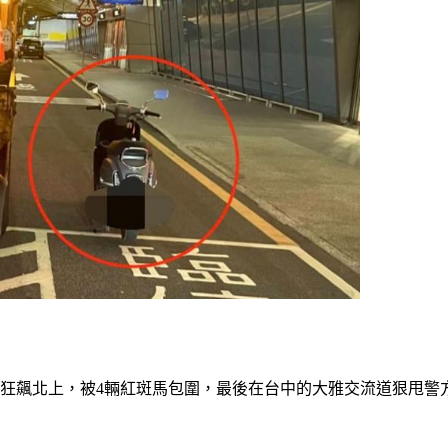
路狂飆北上，被4輛紅斑馬包圍，最後在台中的大雅交流道狠甩警