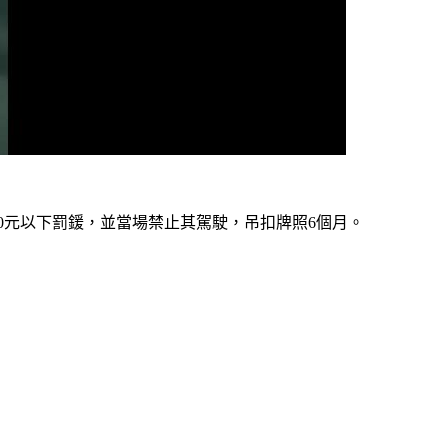
000元以下罰鍰，並當場禁止其駕駛，吊扣牌照6個月。