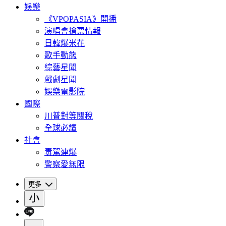
娛樂
《VPOPASIA》開播
演唱會搶票情報
日韓爆米花
歌手動態
綜藝星聞
戲劇星聞
娛樂電影院
國際
川普對等關稅
全球必讀
社會
毒駕連爆
警察愛無限
更多