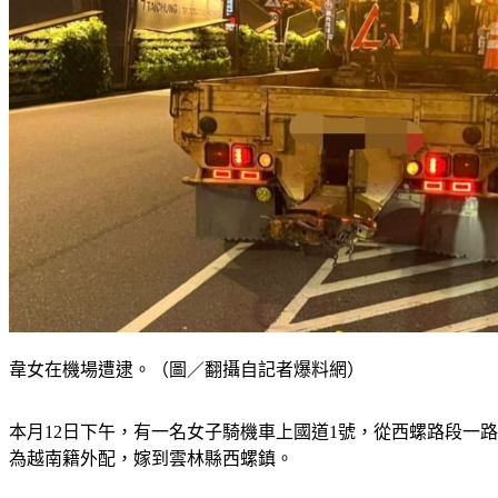
韋女在機場遭逮。（圖／翻攝自記者爆料網）
本月12日下午，有一名女子騎機車上國道1號，從西螺路段一
為越南籍外配，嫁到雲林縣西螺鎮。