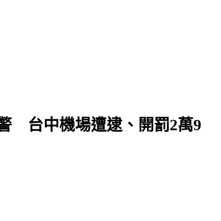
警 台中機場遭逮、開罰2萬9