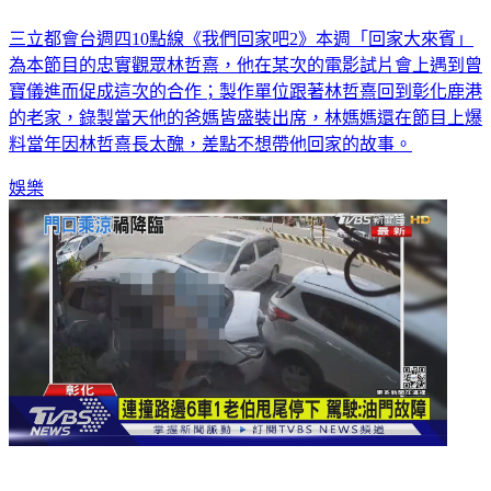
三立都會台週四10點線《我們回家吧2》本週「回家大來賓」
為本節目的忠實觀眾林哲熹，他在某次的電影試片會上遇到曾
寶儀進而促成這次的合作；製作單位跟著林哲熹回到彰化鹿港
的老家，錄製當天他的爸媽皆盛裝出席，林媽媽還在節目上爆
料當年因林哲熹長太醜，差點不想帶他回家的故事。
娛樂