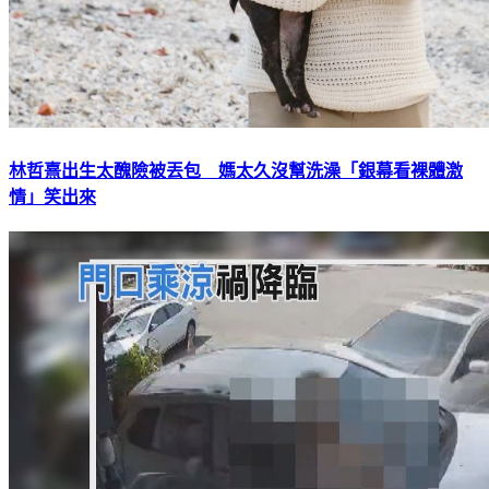
林哲熹出生太醜險被丟包 媽太久沒幫洗澡「銀幕看裸體激
情」笑出來