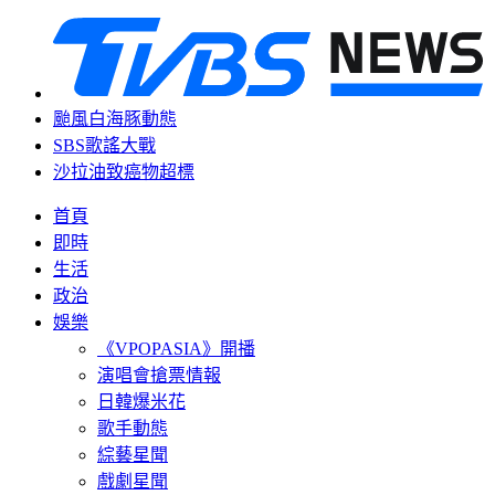
颱風白海豚動態
SBS歌謠大戰
沙拉油致癌物超標
首頁
即時
生活
政治
娛樂
《VPOPASIA》開播
演唱會搶票情報
日韓爆米花
歌手動態
綜藝星聞
戲劇星聞