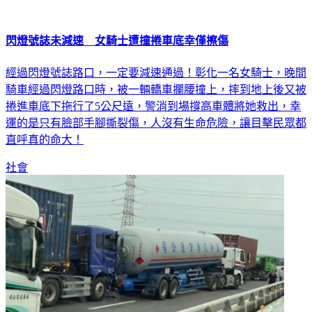
閃燈號誌未減速 女騎士遭撞捲車底幸僅擦傷
經過閃燈號誌路口，一定要減速通過！彰化一名女騎士，晚間
騎車經過閃燈路口時，被一輛轎車攔腰撞上，摔到地上後又被
捲進車底下拖行了5公尺遠，警消到場撐高車體將她救出，幸
運的是只有臉部手腳撕裂傷，人沒有生命危險，讓目擊民眾都
直呼真的命大！
社會