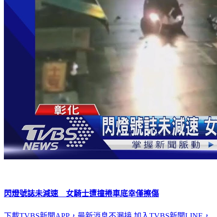
閃燈號誌未減速 女騎士遭撞捲車底幸僅擦傷
下載TVBS新聞APP，最新消息不漏接
加入TVBS新聞LINE，