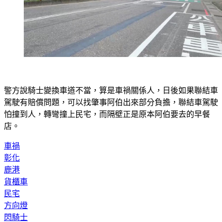
警方說騎士變換車道不當，算是車禍關係人，日後如果聯結車
駕駛有賠償問題，可以找肇事阿伯出來部分負擔，聯結車駕駛
怕撞到人，轉彎撞上民宅，而隔壁正是原本阿伯要去的早餐
店。
車禍
彰化
鹿港
貨櫃車
民宅
方向燈
閃騎士