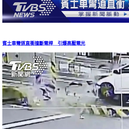
賓士車彎道直衝撞斷電桿 引爆高壓電光