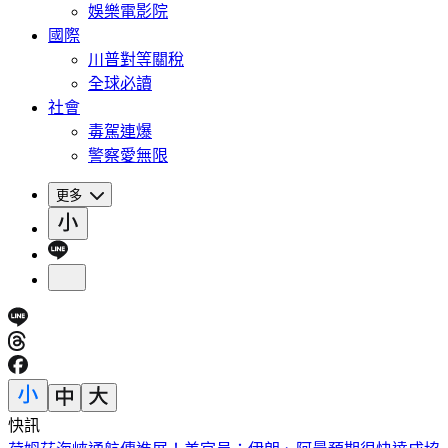
娛樂電影院
國際
川普對等關稅
全球必讀
社會
毒駕連爆
警察愛無限
更多
快訊