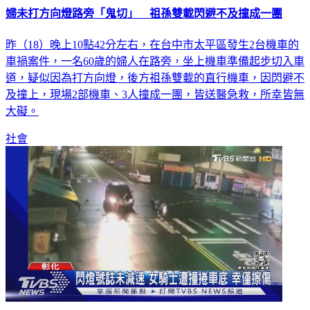
婦未打方向燈路旁「鬼切」 祖孫雙載閃避不及撞成一團
昨（18）晚上10點42分左右，在台中市太平區發生2台機車的
車禍案件，一名60歲的婦人在路旁，坐上機車準備起步切入車
道，疑似因為打方向燈，後方祖孫雙載的直行機車，因閃避不
及撞上，現場2部機車、3人撞成一團，皆送醫急救，所幸皆無
大礙。
社會