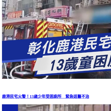
鹿港民宅火警！13歲少年受困廁所 緊急送醫不治