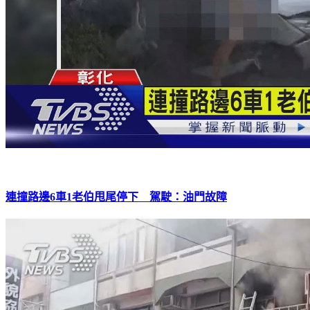
連撞路邊6車1老伯甩尾停下 駕駛：油門故障