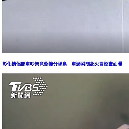
彰化情侶開車吵架竟衝撞分隔島 車頭瞬間起火冒煙畫面曝