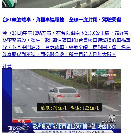
台61線油罐車、貨櫃車連環撞 全線一度封閉、駕駛受傷
今（28日)中午12點左右，在台61線南下213.6公里處，靠近雲
林麥寮路段，發生一起1輛油罐車和3台貨櫃車連環撞的車禍事
故，並且中間波及一台休旅車，導致全線一度封閉，僅一名駕
駛身體感到不適，而送醫急救，所幸目前人已無大礙。
社會