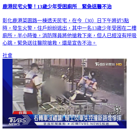
鹿港民宅火警！13歲少年受困廁所 緊急送醫不治
彰化鹿港菜園路一棟透天民宅，在今（30）日下午將近5點
時，發生火警，住戶紛紛逃出，其中一名13歲少年受困在二樓
廁所，半小時後，消防隊員將他搶救下來，但人已經沒有呼吸
心跳，緊急送往醫院搶救，還是宣告不治。
社會