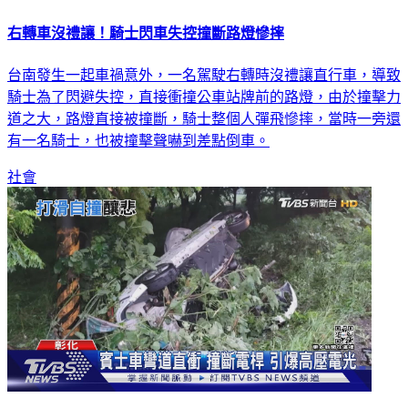
右轉車沒禮讓！騎士閃車失控撞斷路燈慘摔
台南發生一起車禍意外，一名駕駛右轉時沒禮讓直行車，導致
騎士為了閃避失控，直接衝撞公車站牌前的路燈，由於撞擊力
道之大，路燈直接被撞斷，騎士整個人彈飛慘摔，當時一旁還
有一名騎士，也被撞擊聲嚇到差點倒車。
社會