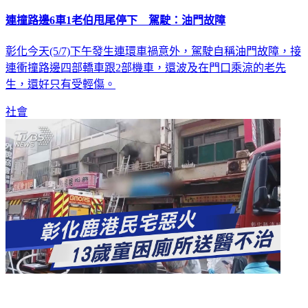
連撞路邊6車1老伯甩尾停下 駕駛：油門故障
彰化今天(5/7)下午發生連環車禍意外，駕駛自稱油門故障，接
連衝撞路邊四部轎車跟2部機車，還波及在門口乘涼的老先
生，還好只有受輕傷。
社會