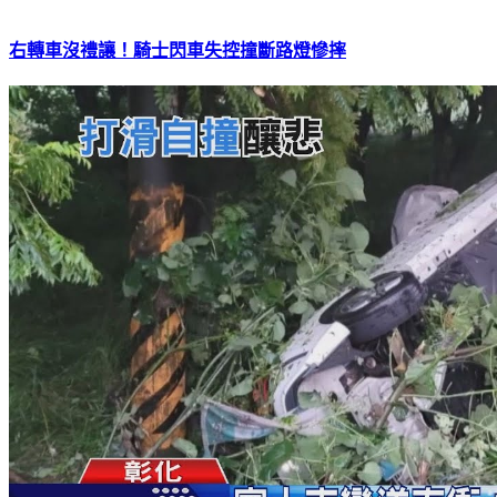
右轉車沒禮讓！騎士閃車失控撞斷路燈慘摔