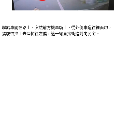
聯結車開在路上，突然前方機車騎士，從外側車道往裡面切，
駕駛怕撞上去連忙往左偏，這一彎直接衝進對向民宅。