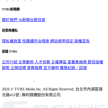
TVBS新聞網
關於我們
56新聞台節目表
政策與隱私
隱私權政策
性騷擾防治措施
網站使用協定
版權宣告
認識 TVBS
公司介紹
企業動態
人才招募
主播專區
星藝象娛樂
節目版權
銷售
公開招標
業務服務
官方聲明
獲獎紀錄／認證
2026 © TVBS Media Inc. All Rights Reserved. 台北市內湖區瑞
光路451號 | 聯利媒體股份有限公司