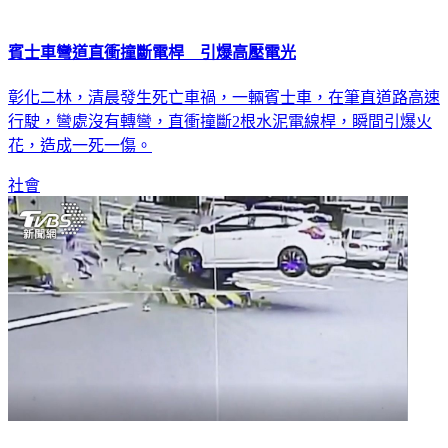
賓士車彎道直衝撞斷電桿 引爆高壓電光
彰化二林，清晨發生死亡車禍，一輛賓士車，在筆直道路高速
行駛，彎處沒有轉彎，直衝撞斷2根水泥電線桿，瞬間引爆火
花，造成一死一傷。
社會