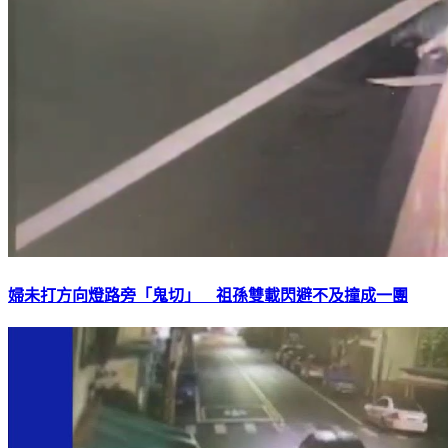
婦未打方向燈路旁「鬼切」 祖孫雙載閃避不及撞成一團