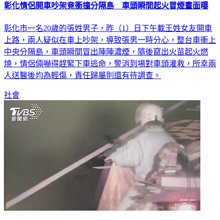
彰化情侶開車吵架竟衝撞分隔島 車頭瞬間起火冒煙畫面曝
彰化市一名20歲的張姓男子，昨（1）日下午載王姓女友開車
上路，兩人疑似在車上吵架，導致張男一時分心，整台車衝上
中央分隔島，車頭瞬間冒出陣陣濃煙，隨後竄出火苗起火燃
燒，情侶倆嚇得趕緊下車逃命，警消到場對車頭灌救，所幸兩
人送醫後均為輕傷，責任歸屬則還有待調查。
社會