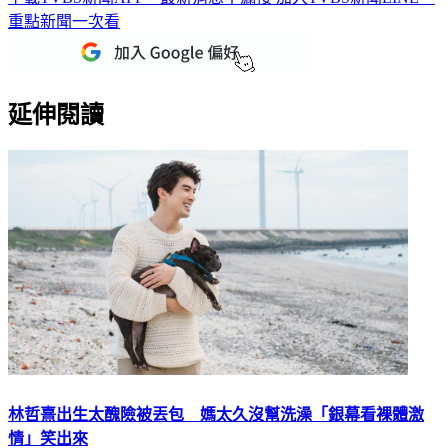
重點新聞一次看
延伸閱讀
林哲熹出生太醜險被丟包 媽太久沒幫洗澡「銀幕看裸體激
情」笑出來