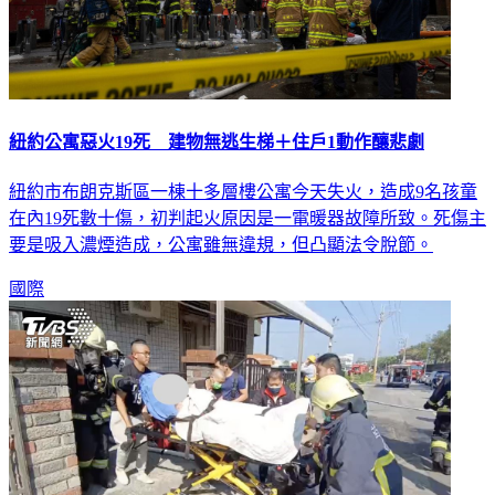
紐約公寓惡火19死 建物無逃生梯＋住戶1動作釀悲劇
紐約市布朗克斯區一棟十多層樓公寓今天失火，造成9名孩童
在內19死數十傷，初判起火原因是一電暖器故障所致。死傷主
要是吸入濃煙造成，公寓雖無違規，但凸顯法令脫節。
國際