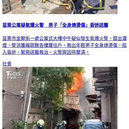
苗栗公寓疑氣爆火警 男子「全身燒燙傷」昏迷送醫
苗栗市金龍街一處公寓式大樓中午疑似發生氣爆火警，竄出濃
煙，警消獲報疏散各樓層住戶，救出年輕男子全身燒燙傷，陷
入昏迷，緊急送醫救治，火警原因待釐清。
社會