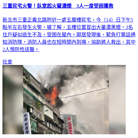
三重民宅火警！臥室起火竄濃煙 3人一度受困獲救
新北市三重正義北路附近一處五層樓民宅，今（14）日下午5
點半左右發生火警，據了解，五樓位置冒出大量濃黑煙，3名
住戶疑似逃生不及，受困在屋內。鄰居發現後，緊急打電話通
知消防隊，消防人員也在短時間內到場，協助將人救出，其中
2人預防性送醫。
社會