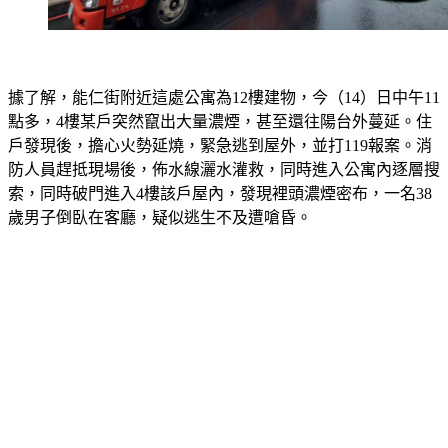
據了解，能仁街附近這處公寓為12樓建物，今（14）日中午11
點多，4樓某戶突然竄出大量濃煙，甚至還往陽台外蔓延。住
戶發現後，擔心火勢延燒，緊急逃到屋外，並打119報案。消
防人員趕抵現場後，佈水線灑水灌救，同時進入公寓內逐層搜
索，同時破門進入4樓該戶屋內，發現裡頭濃煙密布，一名38
歲男子倒臥在客廳，疑似逃生不及遭嗆昏。