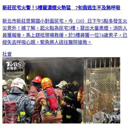
新莊民宅火警！5樓竄濃煙火勢猛 7旬翁逃生不及無呼吸
新北市新莊思賢國小對面民宅，今（10）日下午5點多發生火
災意外！據了解，起火點為民宅5樓，竄出大量黑煙，消防人
員獲報後，馬上趕抵現場救援，於5樓尋獲一位74歲男子，已
經失去呼吸心跳，緊急將人送往醫院搶救。
社會