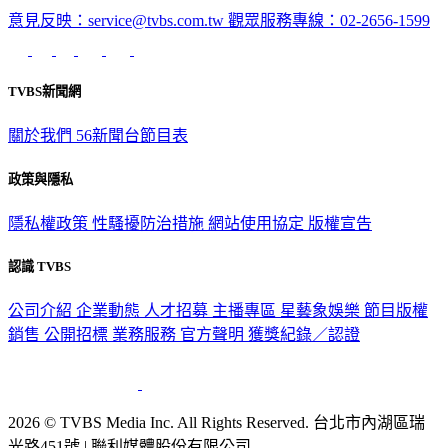
意見反映：service@tvbs.com.tw
觀眾服務專線：02-2656-1599
TVBS新聞網
關於我們
56新聞台節目表
政策與隱私
隱私權政策
性騷擾防治措施
網站使用協定
版權宣告
認識 TVBS
公司介紹
企業動態
人才招募
主播專區
星藝象娛樂
節目版權
銷售
公開招標
業務服務
官方聲明
獲獎紀錄／認證
2026 © TVBS Media Inc. All Rights Reserved. 台北市內湖區瑞
光路451號 | 聯利媒體股份有限公司