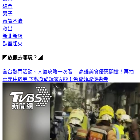
破門
男子
意識不清
救出
新北新店
臥室起火
◤放假去哪玩？◢
全台熱門活動、人氣攻略一次看！
高雄美食優惠開搶！再抽
萬元住宿券
下載食尚玩家APP！免費領取優惠券