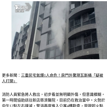
更多新聞：
三重民宅氣爆1人命危！房門外驚現瓦斯桶「疑被
人打開」
消防人員緊急將人救出，初步看並無明顯外傷，但意識模糊，
第一時間協助送往新店慈濟醫院，目前仍在救治當中。火勢於
中午12點左右撲滅，警消再度進入公寓4樓勘查，發現起火點