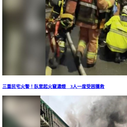
三重民宅火警！臥室起火竄濃煙 3人一度受困獲救