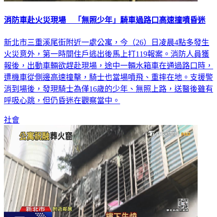
消防車赴火災現場 「無照少年」騎車過路口高速撞噴昏迷
新北市三重溪尾街附近一處公寓，今（26）日凌晨4點多發生
火災意外，第一時間住戶逃出後馬上打119報案。消防人員獲
報後，出動車輛欲趕赴現場，途中一輛水箱車在通過路口時，
遭機車從側邊高速撞擊，騎士也當場噴飛、重摔在地。支援警
消到場後，發現騎士為僅16歲的少年、無照上路，送醫後雖有
呼吸心跳，但仍昏迷在觀察當中。
社會