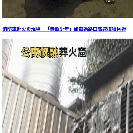
消防車赴火災現場 「無照少年」騎車過路口高速撞噴昏迷