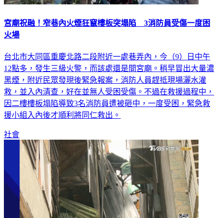
宮廟祝融！窄巷內火煙狂竄樓板突塌陷 3消防員受傷一度困
火場
台北市大同區重慶北路二段附近一處巷弄內，今（9）日中午
12點多，發生三級火警，而該處還是間宮廟。稍早冒出大量濃
黑煙，附近民眾發現後緊急報案，消防人員趕抵現場灑水灌
救，並入內清查，好在並無人受困受傷。不過在救援過程中，
因二樓樓板塌陷導致3名消防員遭被砸中，一度受困，緊急救
援小組入內後才順利將同仁救出。
社會