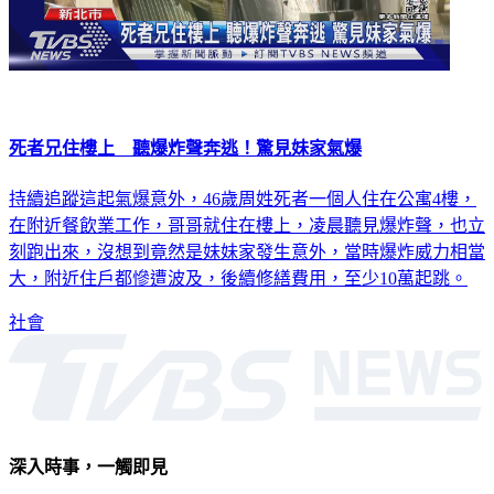
死者兄住樓上 聽爆炸聲奔逃！驚見妹家氣爆
持續追蹤這起氣爆意外，46歲周姓死者一個人住在公寓4樓，
在附近餐飲業工作，哥哥就住在樓上，凌晨聽見爆炸聲，也立
刻跑出來，沒想到竟然是妹妹家發生意外，當時爆炸威力相當
大，附近住戶都慘遭波及，後續修繕費用，至少10萬起跳。
社會
深入時事，一觸即見