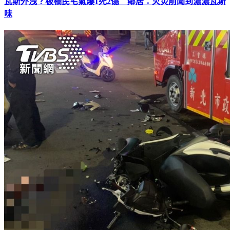
瓦斯外洩？板橋民宅氣爆1死2傷 鄰居：火災前聞到濃濃瓦斯
味