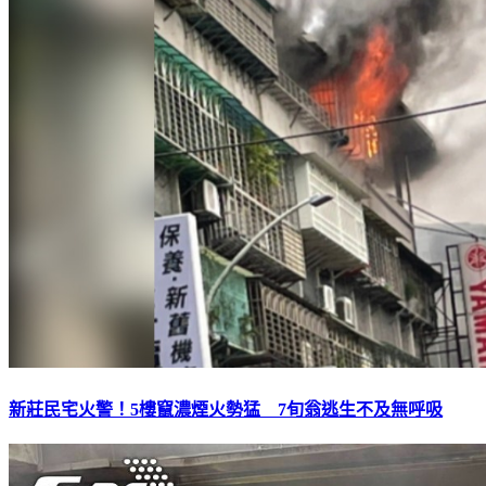
新莊民宅火警！5樓竄濃煙火勢猛 7旬翁逃生不及無呼吸