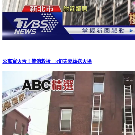
公寓竄火舌！警消救援 8旬夫妻葬送火場