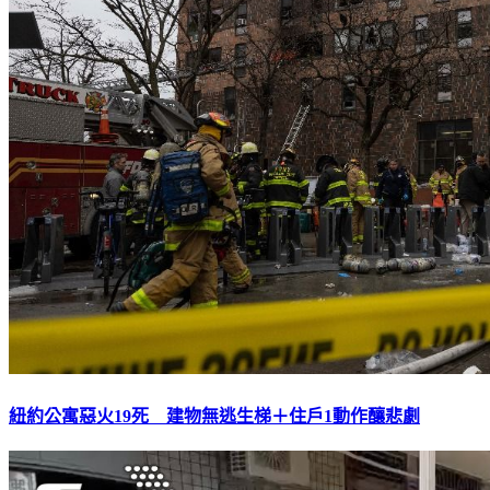
紐約公寓惡火19死 建物無逃生梯＋住戶1動作釀悲劇