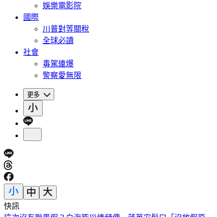
娛樂電影院
國際
川普對等關稅
全球必讀
社會
毒駕連爆
警察愛無限
更多
快訊