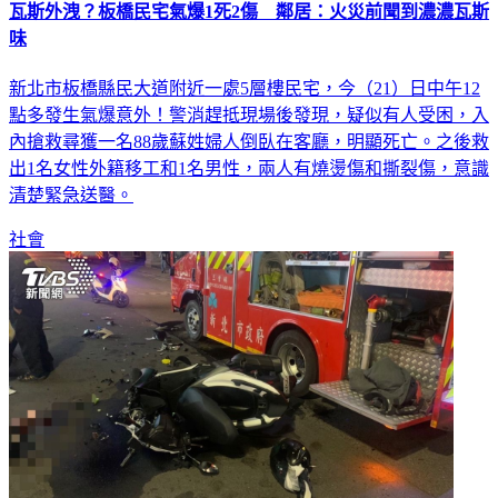
瓦斯外洩？板橋民宅氣爆1死2傷 鄰居：火災前聞到濃濃瓦斯
味
新北市板橋縣民大道附近一處5層樓民宅，今（21）日中午12
點多發生氣爆意外！警消趕抵現場後發現，疑似有人受困，入
內搶救尋獲一名88歲蘇姓婦人倒臥在客廳，明顯死亡。之後救
出1名女性外籍移工和1名男性，兩人有燒燙傷和撕裂傷，意識
清楚緊急送醫。
社會