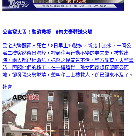
公寓竄火舌！警消救援 8旬夫妻葬送火場
民宅火警釀兩人死亡！8日早上10點多，新北市淡水，一間公
寓二樓突然竄出濃煙，裡頭住著行動不變的老夫妻，被救出
時，兩人都已經命危，送醫之後宣告不治。警方調查，火警當
時，照顧他們的移工，在一樓睡覺，孫女回家想探望阿公阿
嬤，卻發現火勢燃燒，想叫移工上樓救人，卻已經來不及了。
社會