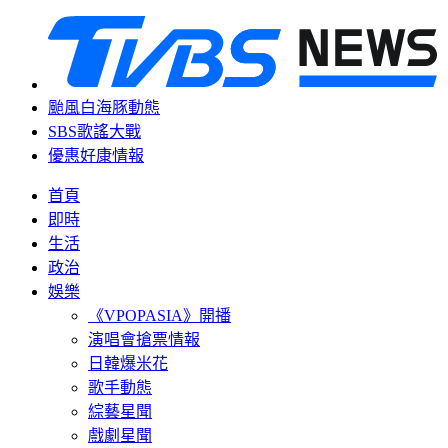
颱風白海豚動態
SBS歌謠大戰
優惠好康情報
首頁
即時
生活
政治
娛樂
《VPOPASIA》開播
演唱會搶票情報
日韓爆米花
歌手動態
綜藝星聞
戲劇星聞