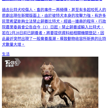
最高罰25萬！比特犬全面禁養 全台多人棄養、收容量爆增
過去比特犬咬傷人、畜的事件一再頻傳，甚至有多起咬死人的
悲劇出現在新聞版面上，由於彼特犬本身的攻擊力強，有許多
民眾希望能夠立法禁止飼養比特犬，經過一連串的程序，行政
院農業委員會公告自今（1）日起，禁止飼養或輸入比特犬，
若在2月28日前已飼養者，將要提供資料給相關機關登記，因
此最近突然出現了一股棄養風潮，導致動物收容所新進的比特
犬數量大增。
生活