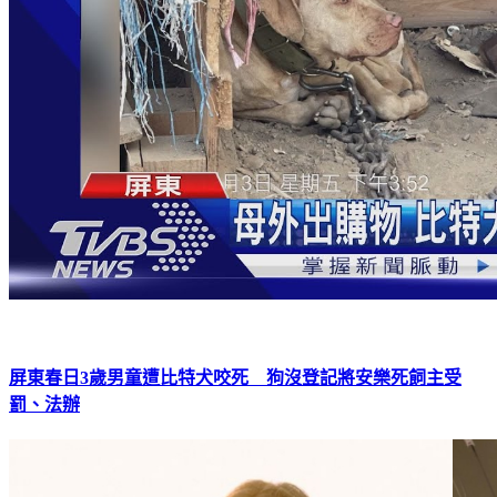
屏東春日3歲男童遭比特犬咬死 狗沒登記將安樂死飼主受
罰、法辦