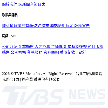
關於我們
56新聞台節目表
政策與隱私
隱私權政策
性騷擾防治措施
網站使用協定
版權宣告
認識 TVBS
公司介紹
企業動態
人才招募
主播專區
星藝象娛樂
節目版權
銷售
公開招標
業務服務
官方聲明
獲獎紀錄／認證
2026 © TVBS Media Inc. All Rights Reserved. 台北市內湖區瑞
光路451號 | 聯利媒體股份有限公司