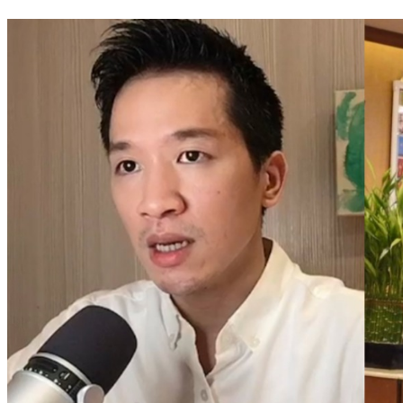
女遭比特犬狠咬半臉！挺過重建手術曝心境 經歷惹哭眾人