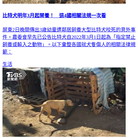
比特犬明年3月起禁養！ 這4國相關法規一次看
屏東2日晚間傳出3歲幼童遭鄰居飼養大型比特犬咬死的意外事
件。農委會早先已公告比特犬自2022年3月1日起為「指定禁止
飼養或輸入之動物」。以下彙整各國就犬隻傷人的相關法律規
範：
生活