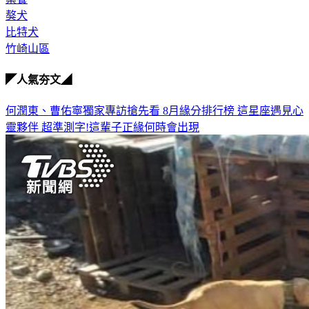
棄養
獒犬
比特犬
竹崎山區
◤人氣夯文◢
何潤東、曹佑寧獨家專訪搶先看
8月緣分排行榜 這星座遇見心
靈夥伴
超準測字!這輩子正緣何時會出現