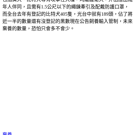
包括獒犬、比特犬等有攻擊性犬種，均屬護衛犬，外出應由成
年人伴同，且需有1.5公尺以下的繩鍊牽引及配戴防護口罩，
而全台去年有登記的比特犬405隻，光台中就有189頭，佔了將
近一半的數量還有沒登記的黑數現在公告飼養輸入管制，未來
棄養的數量，恐怕只會多不會少。