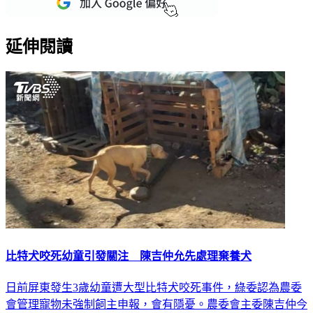
延伸閱讀
比特犬咬死幼童引發關注 陳吉仲允先處理棄養犬
日前屏東發生3歲幼童遭大型比特犬咬死事件，綠委認為農委