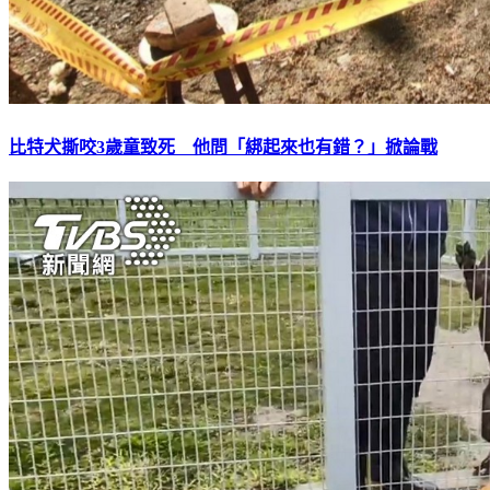
比特犬撕咬3歲童致死 他問「綁起來也有錯？」掀論戰