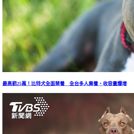
最高罰25萬！比特犬全面禁養 全台多人棄養、收容量爆增