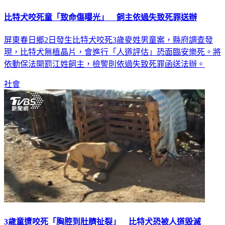
比特犬咬死童「致命傷曝光」 飼主依過失致死罪送辦
屏東春日鄉2日發生比特犬咬死3歲麥姓男童案，縣府調查發
現，比特犬無植晶片，會進行「人道評估」恐面臨安樂死。將
依動保法開罰江姓飼主，檢警則依過失致死罪函送法辦。
社會