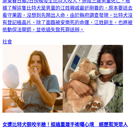
屏東春日鄉2日傍晚發生比特犬咬人，造成三歲男童死亡，根
據了解這隻比特犬是男童的江姓親戚最近剛養的，原本要送去
看守果園，沒想到先鬧出人命，由於縣府調查發現，比特犬沒
有登記植晶片，除了面臨被安樂死的命運，江姓飼主，也將被
依動保法開罰，並依過失致死罪送辦。
社會
女遭比特犬狠咬半臉！挺過重建手術曝心境 經歷惹哭眾人