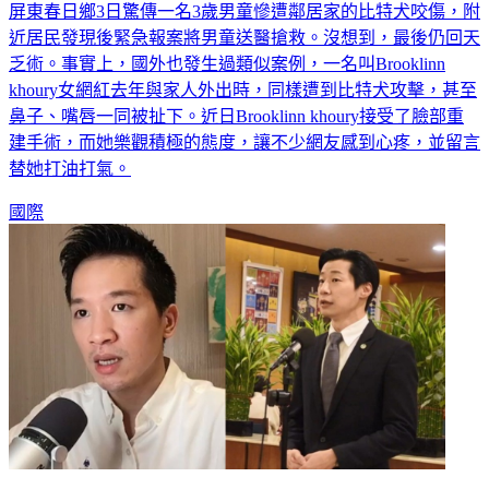
屏東春日鄉3日驚傳一名3歲男童慘遭鄰居家的比特犬咬傷，附
近居民發現後緊急報案將男童送醫搶救。沒想到，最後仍回天
乏術。事實上，國外也發生過類似案例，一名叫Brooklinn
khoury女網紅去年與家人外出時，同樣遭到比特犬攻擊，甚至
鼻子、嘴唇一同被扯下。近日Brooklinn khoury接受了臉部重
建手術，而她樂觀積極的態度，讓不少網友感到心疼，並留言
替她打油打氣。
國際