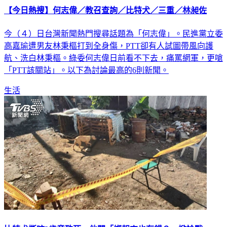
【今日熱搜】何志偉／教召查詢／比特犬／三重／林昶佐
今（４）日台灣新聞熱門搜尋話題為「何志偉」。民進黨立委
高嘉瑜遭男友林秉樞打到全身傷，PTT卻有人試圖帶風向護
航、洗白林秉樞。綠委何志偉日前看不下去，痛罵網軍，更嗆
「PTT該關站」。以下為討論最高的6則新聞。
生活