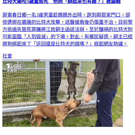
比特犬撕咬3歲童致死 他問「綁起來也有錯？」掀論戰
屏東春日鄉一名3歲男童趁媽媽外出時，跑到鄰居家門口，卻
慘遭綁在牆邊的比特犬攻擊，送醫搶救後仍傷重不治，目前警
方依過失致死罪嫌將江姓飼主函送法辦，至於釀禍的比特犬則
可能面臨「人到毀滅」的下場。對此，有鄉民疑惑，飼主已經
將狗綁起來了「這回還是比特犬的錯嗎？」掀起網友熱議。
社會