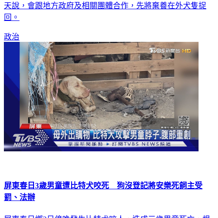
會管理寵物未強制飼主申報，會有隱憂。農委會主委陳吉仲今
天說，會跟地方政府及相關團體合作，先將棄養在外犬隻捉
回。
政治
屏東春日3歲男童遭比特犬咬死 狗沒登記將安樂死飼主受
罰、法辦