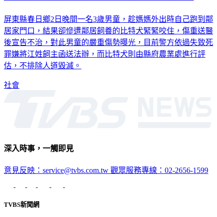
3歲童遭咬死「胸腔到肚臍扯裂」 比特犬恐被人道毀滅
屏東縣春日鄉2日晚間一名3歲男童，趁媽媽外出時自己跑到鄰
居家門口，結果卻慘遭鄰居飼養的比特犬緊緊咬住，傷重送醫
後宣告不治，對此男童的嚴重傷勢曝光，目前警方依過失致死
罪嫌將江姓飼主函送法辦，而比特犬則由縣府農業處進行評
估，不排除人道毀滅。
社會
深入時事，一觸即見
意見反映：service@tvbs.com.tw
觀眾服務專線：02-2656-1599
TVBS新聞網