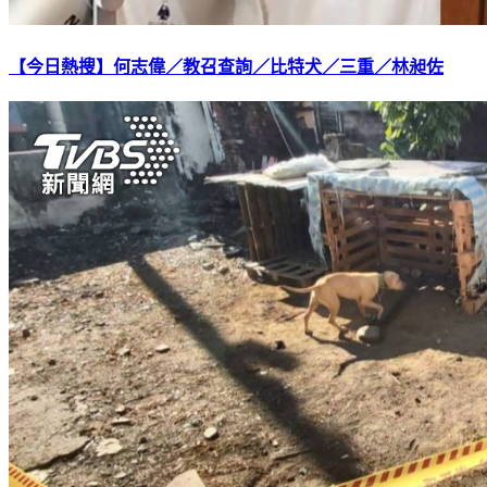
【今日熱搜】何志偉／教召查詢／比特犬／三重／林昶佐