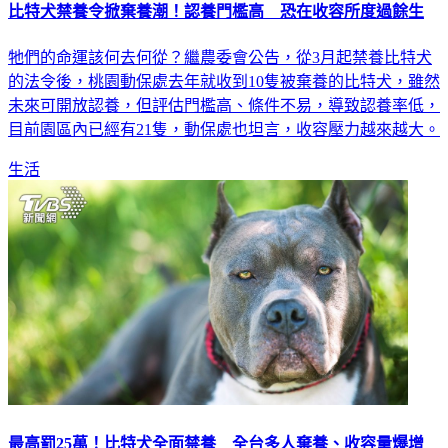
比特犬禁養令掀棄養潮！認養門檻高 恐在收容所度過餘生
牠們的命運該何去何從？繼農委會公告，從3月起禁養比特犬
的法令後，桃園動保處去年就收到10隻被棄養的比特犬，雖然
未來可開放認養，但評估門檻高、條件不易，導致認養率低，
目前園區內已經有21隻，動保處也坦言，收容壓力越來越大。
生活