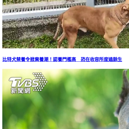
比特犬禁養令掀棄養潮！認養門檻高 恐在收容所度過餘生