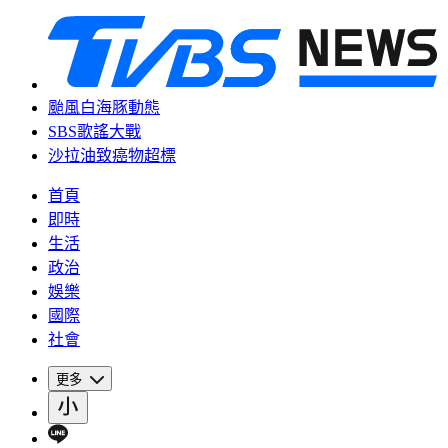
颱風白海豚動態
SBS歌謠大戰
沙拉油致癌物超標
首頁
即時
生活
政治
娛樂
國際
社會
更多