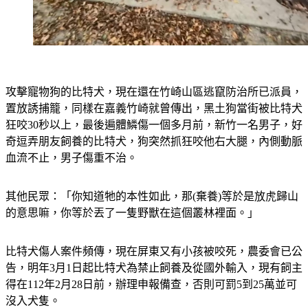
攻擊寵物狗的比特犬，現在還在竹崎山區逃竄防治所已派員，
置放誘捕籠，同樣在嘉義竹崎就曾傳出，黑土狗當街被比特犬
狂咬30秒以上，最後遍體鱗傷一個多月前，新竹一名男子，好
奇逗弄朋友飼養的比特犬，狗突然抓狂咬他右大腿，內側動脈
血流不止，男子傷重不治。
其他民眾：「你知道牠的本性如此，那(棄養)等於是放虎歸山
的意思嘛，你等於丟了一隻野獸在這個叢林裡面。」
比特犬傷人案件頻傳，現在屏東又有小孩被咬死，農委會已公
告，明年3月1日起比特犬為禁止飼養及從國外輸入，現有飼主
得在112年2月28日前，辦理申報備查，否則可罰5到25萬並可