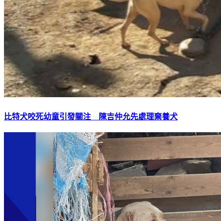
比特犬咬死幼童引發關注 陳吉仲允先處理棄養犬