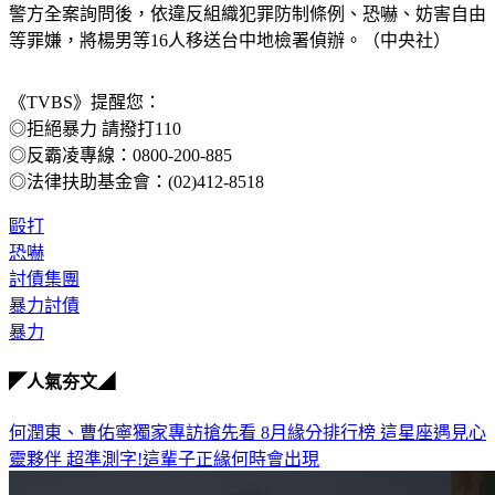
警方全案詢問後，依違反組織犯罪防制條例、恐嚇、妨害自由
等罪嫌，將楊男等16人移送台中地檢署偵辦。（中央社）
《TVBS》提醒您：
◎拒絕暴力 請撥打110
◎反霸凌專線：0800-200-885
◎法律扶助基金會：(02)412-8518
毆打
恐嚇
討債集團
暴力討債
暴力
◤人氣夯文◢
何潤東、曹佑寧獨家專訪搶先看
8月緣分排行榜 這星座遇見心
靈夥伴
超準測字!這輩子正緣何時會出現