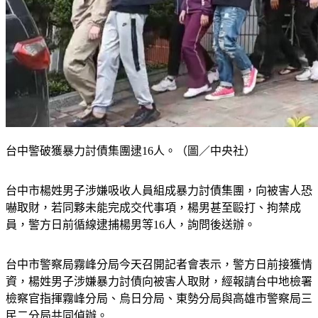
台中警破獲暴力討債集團逮16人。（圖／中央社）
台中市楊姓男子涉嫌吸收人員組成暴力討債集團，向被害人恐
嚇取財，若同夥未能完成交代事項，楊男甚至毆打、拘禁成
員，警方日前循線逮捕楊男等16人，詢問後送辦。
台中市警察局霧峰分局今天召開記者會表示，警方日前接獲情
資，楊姓男子涉嫌暴力討債向被害人取財，經報請台中地檢署
檢察官指揮霧峰分局、烏日分局、東勢分局與高雄市警察局三
民二分局共同偵辦。