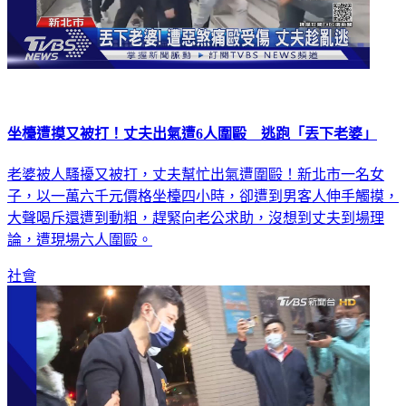
坐檯遭摸又被打！丈夫出氣遭6人圍毆 逃跑「丟下老婆」
老婆被人騷擾又被打，丈夫幫忙出氣遭圍毆！新北市一名女
子，以一萬六千元價格坐檯四小時，卻遭到男客人伸手觸摸，
大聲喝斥還遭到動粗，趕緊向老公求助，沒想到丈夫到場理
論，遭現場六人圍毆。
社會