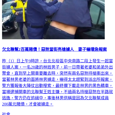
欠北聯幫2百萬賭債！惡煞當街亮槍擄人 妻子嚇壞急報案
昨（1）日上午9時許，台北北投區中央南路二段上發生一起當
街擄人案，一名28歲的林姓男子，前一日帶著老婆和弟弟外出
聚會，直到早上開車要離去時，突然有兩名惡煞持槍衝出來，
當著林男老婆的面將林男擄走，嚇得太太趕緊到派出所報案，
警方獲報後大陣仗出動搜索，最終攔下載走林男的黑色轎車，
當場逮捕開車的北聯幫王姓主嫌，不過兩名持槍惡煞在半路就
逃逸，警方仍在追緝中，事後林男供稱是因為欠北聯幫成員
200萬元賭債，才會被擄走。
社會