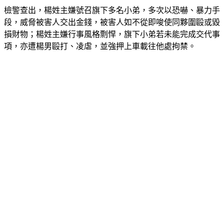
檢警查出，楊姓主嫌號召旗下多名小弟，多次以恐嚇、暴力手
段，威脅被害人交出金錢，被害人如不從即唆使同夥圍毆或毀
損財物；楊姓主嫌行事風格剽悍，旗下小弟若未能完成交代事
項，亦遭楊男毆打、凌虐，並強押上車載往他處拘禁。