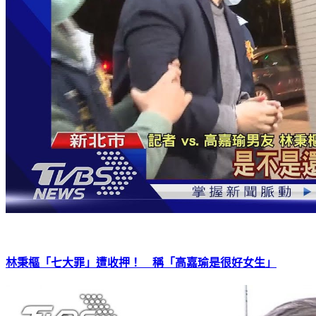
林秉樞「七大罪」遭收押！ 稱「高嘉瑜是很好女生」