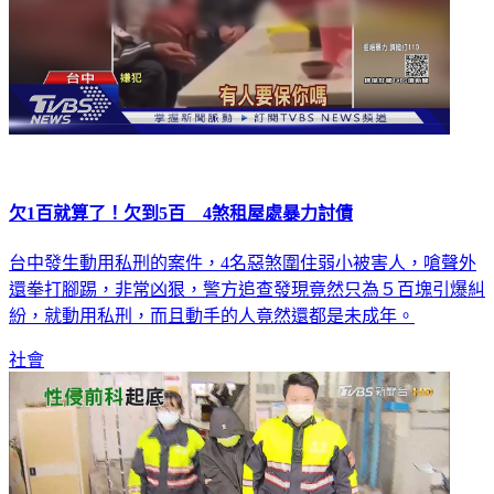
欠1百就算了！欠到5百 4煞租屋處暴力討債
台中發生動用私刑的案件，4名惡煞圍住弱小被害人，嗆聲外
還拳打腳踢，非常凶狠，警方追查發現竟然只為５百塊引爆糾
紛，就動用私刑，而且動手的人竟然還都是未成年。
社會