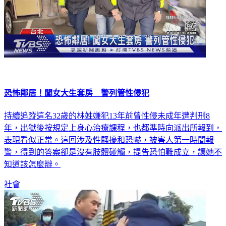
恐怖鄰居！闖女大生套房 警列管性侵犯
持續追蹤這名32歲的林姓嫌犯13年前曾性侵未成年遭判刑8
年，出獄後按規定上身心治療課程，也都準時向派出所報到，
表現看似正常。這回涉及性騷擾和恐嚇，被害人第一時間報
警，得到的答案卻是沒有肢體碰觸，提告恐怕難成立，讓她不
知道該怎麼辦。
社會