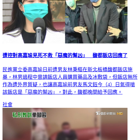
遭控對高嘉瑜見死不救「惡魔的幫凶」 馥都飯店回應了
民進黨立委高嘉瑜日前遭男友林秉樞在新北板橋馥都飯店施
暴，林男過程中曾請飯店人員購買藥品及冰敷袋，但飯店無所
作為遭外界質疑，也讓高嘉瑜前男友馬文鈺今（4）日氣得嗆
該飯店是「惡魔的幫凶」，對此，馥都晚間給予回應。
社會