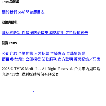
TVBS新聞網
關於我們
56新聞台節目表
政策與隱私
隱私權政策
性騷擾防治措施
網站使用協定
版權宣告
認識 TVBS
公司介紹
企業動態
人才招募
主播專區
星藝象娛樂
節目版權銷售
公開招標
業務服務
官方聲明
獲獎紀錄／認證
2026 © TVBS Media Inc. All Rights Reserved. 台北市內湖區瑞
光路451號 | 聯利媒體股份有限公司