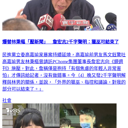
爆替林秉樞「壓新聞」 詹宏志2千字聲明：獵巫可結束了
民進黨立委高嘉瑜家暴案持續延燒，高嘉瑜前男友馬文鈺驚吐
高嘉瑜男友林秉樞曾請託PChome集團董事長詹宏志向《鏡週
刊》施壓，對此，詹稱僅是抱持「有個焦慮的年輕人非常害
怕」才傳訊給記者，沒有做錯事。今（4）晚又發2千字聲明解
釋與林男的關係，並說，「外界的獵巫、指控和議論，對我的
部分可以結束了。」
社會