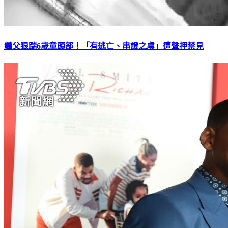
繼父狠踹6歲童頭部！「有逃亡、串證之虞」遭聲押禁見