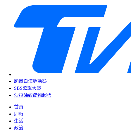
颱風白海豚動態
SBS歌謠大戰
沙拉油致癌物超標
首頁
即時
生活
政治