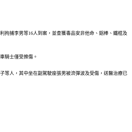
利拘捕李男等16人到案，並查獲毒品安非他命、鋁棒、鐵棍及
機車騎士僅受擦傷。
男子等人，其中坐在副駕駛座張男被流彈波及受傷，送醫治療已