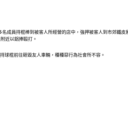
0多名成員持棍棒到被害人所經營的店中，強押被害人到市郊鐵皮
堤附近以鋁捧毆打。
員持球棍前往砸毀友人車輛，種種惡行為社會所不容。