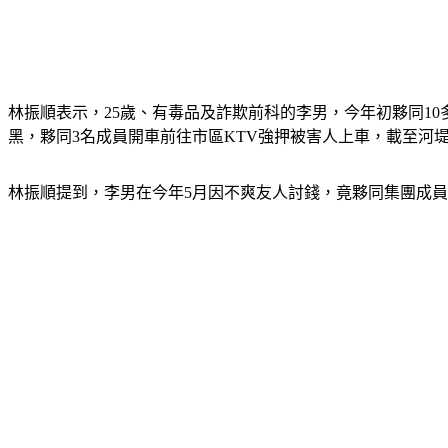
林振順表示，25歲、有毒品及詐欺前科的李男，今年初夥同1
黑，夥同3名成員開車前往市區KTV強押被害人上車，載至河
林振順提到，李男在今年5月因不爽友人討錢，竟夥同集團成