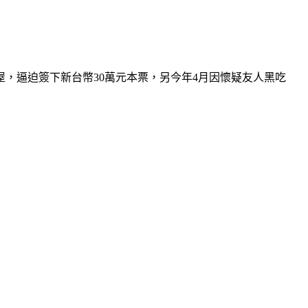
屋，逼迫簽下新台幣30萬元本票，另今年4月因懷疑友人黑吃