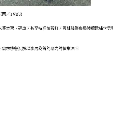
圖／TVBS）
簽本票、砸車，甚至持棍棒毆打，雲林縣警察局陸續逮捕李男等
，雲林檢警瓦解以李男為首的暴力討債集團。