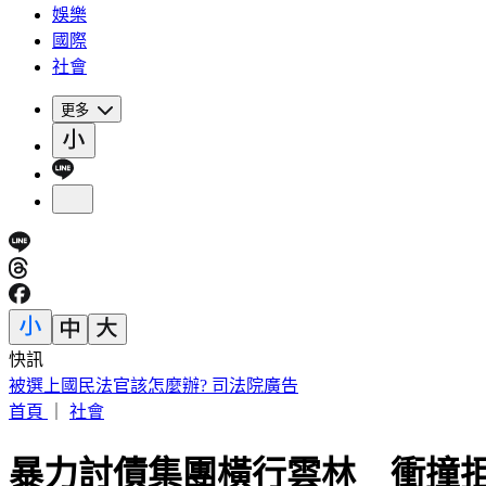
娛樂
國際
社會
更多
快訊
被選上國民法官該怎麼辦? 司法院廣告
首頁
｜
社會
暴力討債集團橫行雲林 衝撞拒