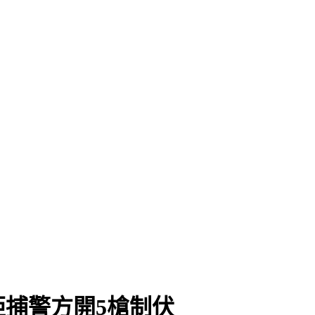
捕警方開5槍制伏