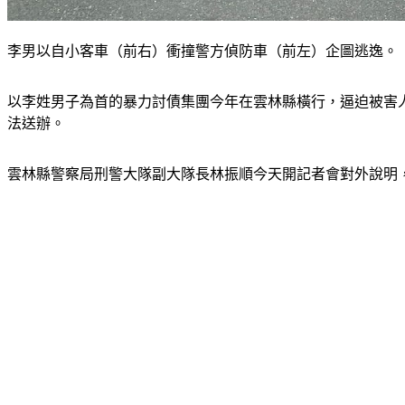
李男以自小客車（前右）衝撞警方偵防車（前左）企圖逃逸。（
以李姓男子為首的暴力討債集團今年在雲林縣橫行，逼迫被害人
法送辦。
雲林縣警察局刑警大隊副大隊長林振順今天開記者會對外說明