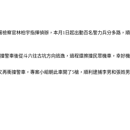
檢察官林柏宇指揮偵辦，本月1日起出動百名警力兵分多路，順
衝撞警車後從斗六往古坑方向逃逸，過程還擦撞民眾機車，幸好
又再衝撞警車，專案小組朝此車開了5槍，順利逮捕李男和張姓