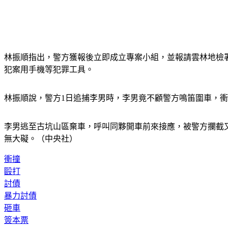
林振順指出，警方獲報後立即成立專案小組，並報請雲林地檢署
犯案用手機等犯罪工具。
林振順說，警方1日追捕李男時，李男竟不顧警方鳴笛圍車，
李男逃至古坑山區棄車，呼叫同夥開車前來接應，被警方攔截
無大礙。（中央社）
衝撞
毆打
討債
暴力討債
砸車
簽本票