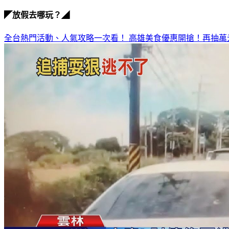
◤放假去哪玩？◢
全台熱門活動、人氣攻略一次看！
高雄美食優惠開搶！再抽萬