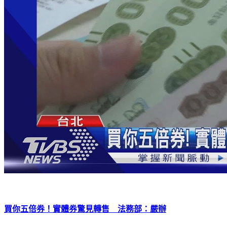
買你五倍券！實體券驚見轉售 法務部：嚴辦