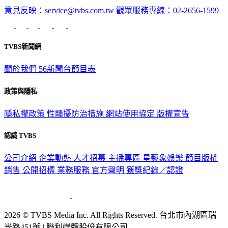
意見反映：service@tvbs.com.tw
觀眾服務專線：02-2656-1599
TVBS新聞網
關於我們
56新聞台節目表
政策與隱私
隱私權政策
性騷擾防治措施
網站使用協定
版權宣告
認識 TVBS
公司介紹
企業動態
人才招募
主播專區
星藝象娛樂
節目版權
銷售
公開招標
業務服務
官方聲明
獲獎紀錄／認證
2026 © TVBS Media Inc. All Rights Reserved. 台北市內湖區瑞
光路451號 | 聯利媒體股份有限公司