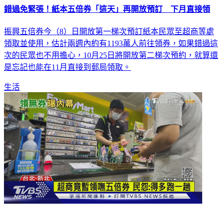
錯過免緊張！紙本五倍券「這天」再開放預訂 下月直接領
振興五倍券今（8）日開放第一梯次預訂紙本民眾至超商等處
領取並使用，估計兩週內約有1193萬人前往領券，如果錯過這
次的民眾也不用擔心，10月25日將開放第二梯次預約，就算還
是忘記也能在11月直接到郵局領取。
生活