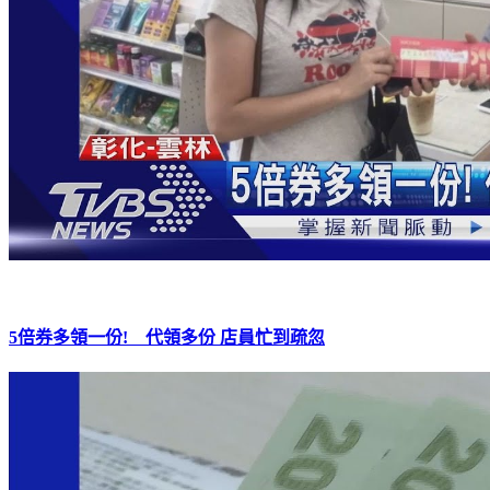
5倍券多領一份! 代領多份 店員忙到疏忽