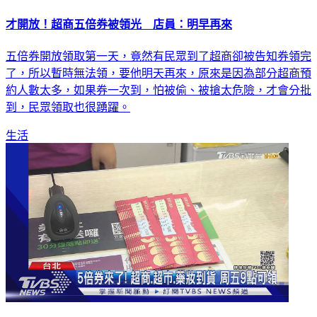
才開放！超商五倍券被領光 店員：明早再來
五倍券開放領取第一天，竟然有民眾到了超商卻被告知券領完
了，所以暫時無法領，要他明天再來，原來是因為部分超商預
約人數太多，如果券一次到，怕被偷、被搶太危險，才會分批
到，民眾領取也很踴躍。
生活