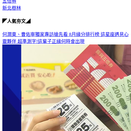
五倍券
新北樹林
◤人氣夯文◢
何潤東、曹佑寧獨家專訪搶先看
8月緣分排行榜 這星座遇見心
靈夥伴
超準測字!這輩子正緣何時會出現