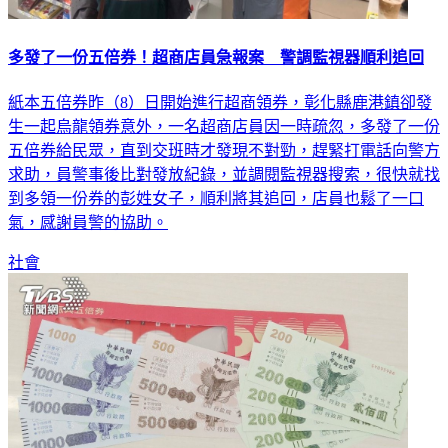
多發了一份五倍券！超商店員急報案 警調監視器順利追回
紙本五倍券昨（8）日開始進行超商領券，彰化縣鹿港鎮卻發
生一起烏龍領券意外，一名超商店員因一時疏忽，多發了一份
五倍券給民眾，直到交班時才發現不對勁，趕緊打電話向警方
求助，員警事後比對發放紀錄，並調閱監視器搜索，很快就找
到多領一份券的彭姓女子，順利將其追回，店員也鬆了一口
氣，感謝員警的協助。
社會