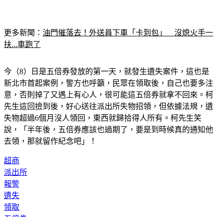
更多新聞：
油門催落去！外送員下車「卡到包」　沒熄火手一
扶...車跑了
今（8）日是五倍券發放的第一天，就發生遺失案件，這也是
新北市首起案例，警方也呼籲，民眾在領取後，自己也要多注
意，否則掉了又遇上有心人，很可能這五倍券就拿不回來。柯
先生這回撿到後，好心送往派出所失物招領，但依據法規，遺
失物超過6個月沒人領回，東西就歸拾得人所有。柯先生笑
說，「半年後，五倍券應該也過期了，要是到時候真的通知他
去領，那就留作紀念吧」！
超商
派出所
報警
遺失
領取