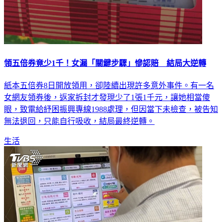
領五倍券竟少1千！女漏「關鍵步驟」慘認賠 結局大逆轉
紙本五倍券8日開放領用，卻陸續出現許多意外事件。有一名
女網友領券後，返家拆封才發現少了1張1千元，讓她相當傻
眼，致電給紓困振興專線1988處理，但因當下未檢查，被告知
無法退回，只能自行吸收，結局最終逆轉。
生活