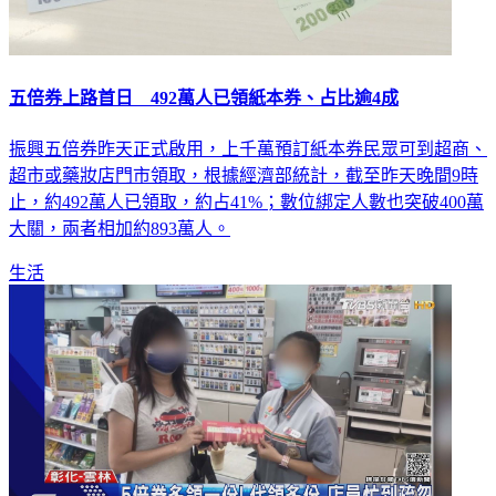
五倍券上路首日 492萬人已領紙本券、占比逾4成
振興五倍券昨天正式啟用，上千萬預訂紙本券民眾可到超商、
超市或藥妝店門市領取，根據經濟部統計，截至昨天晚間9時
止，約492萬人已領取，約占41%；數位綁定人數也突破400萬
大關，兩者相加約893萬人。
生活