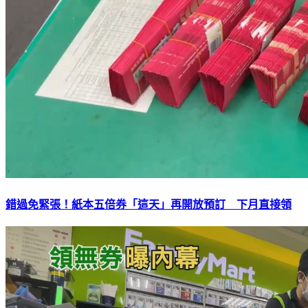
錯過免緊張！紙本五倍券「這天」再開放預訂 下月直接領