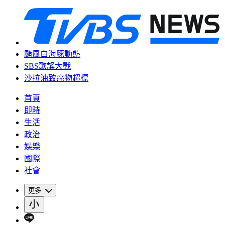
颱風白海豚動態
SBS歌謠大戰
沙拉油致癌物超標
首頁
即時
生活
政治
娛樂
國際
社會
更多