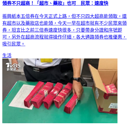
領券不只超商！「超市、藥妝」也可 民眾：速度快
振興紙本五倍券在今天正式上路，但不只四大超商能領取，還
有超市以及藥妝店也能領，今天一早在超市就有不少民眾來領
券，坦言比之前三倍券速度快很多，只要帶身分證和序號即
可，另外在超商流程就得操作仔細，各大通路領券也推優惠，
吸引民眾。
生活