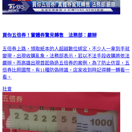
買你五倍券！實體券驚見轉售 法務部：嚴辦
五倍券上路，領取紙本的人超越數位綁定，不少人一拿到手就
變現，出現收購亂象，法務部表示，若以不法手段收購將依法
嚴辦。而高雄出現首起偽造五倍券的案例，為了防止仿冒，五
倍券比照國幣，有11種防偽辨識，店家收到時記得轉一轉看一
看。
社會