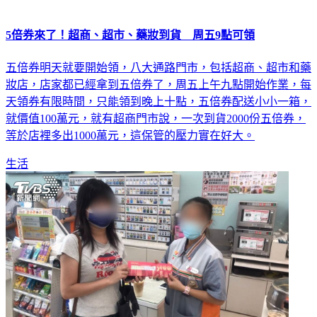
5倍券來了！超商、超市、藥妝到貨 周五9點可領
五倍券明天就要開始領，八大通路門市，包括超商、超市和藥
妝店，店家都已經拿到五倍券了，周五上午九點開始作業，每
天領券有限時間，只能領到晚上十點，五倍券配送小小一箱，
就價值100萬元，就有超商門市說，一次到貨2000份五倍券，
等於店裡多出1000萬元，這保管的壓力實在好大。
生活