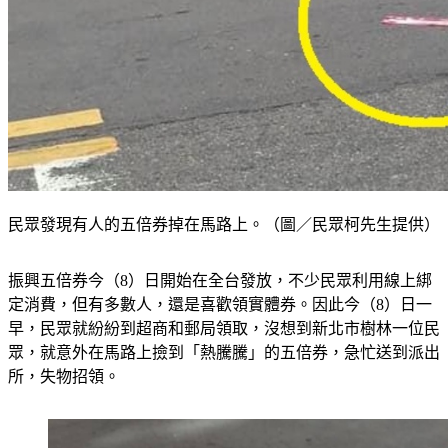
民眾發現有人的五倍券掉在馬路上。（圖／民眾柯先生提供）
振興五倍券今（8）日開始在全台發放，不少民眾利用線上綁
定消費，但有多數人，還是喜歡領實體券。因此今（8）日一
早，民眾就紛紛到超商和郵局領取，沒想到新北市樹林一位民
眾，就意外在馬路上撿到「熱騰騰」的五倍券，急忙送到派出
所，失物招領。