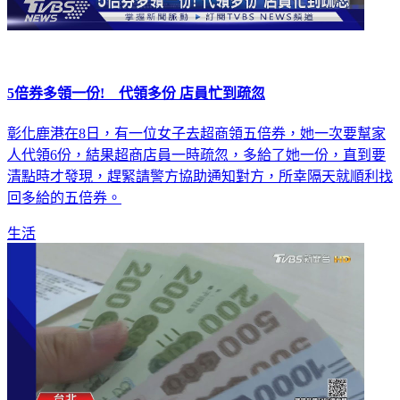
5倍券多領一份! 代領多份 店員忙到疏忽
彰化鹿港在8日，有一位女子去超商領五倍券，她一次要幫家
人代領6份，結果超商店員一時疏忽，多給了她一份，直到要
清點時才發現，趕緊請警方協助通知對方，所幸隔天就順利找
回多給的五倍券。
生活