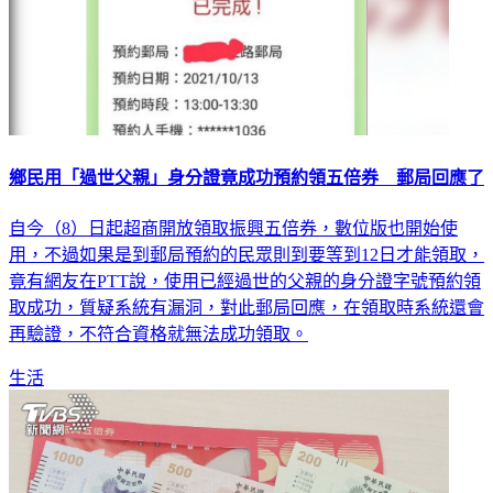
鄉民用「過世父親」身分證竟成功預約領五倍券 郵局回應了
自今（8）日起超商開放領取振興五倍券，數位版也開始使
用，不過如果是到郵局預約的民眾則到要等到12日才能領取，
竟有網友在PTT說，使用已經過世的父親的身分證字號預約領
取成功，質疑系統有漏洞，對此郵局回應，在領取時系統還會
再驗證，不符合資格就無法成功領取。
生活