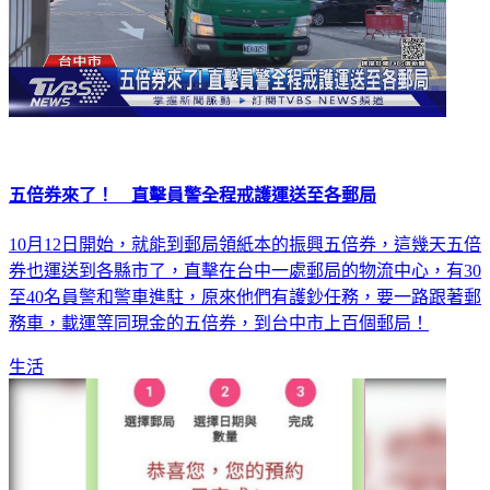
五倍券來了！ 直擊員警全程戒護運送至各郵局
10月12日開始，就能到郵局領紙本的振興五倍券，這幾天五倍
券也運送到各縣市了，直擊在台中一處郵局的物流中心，有30
至40名員警和警車進駐，原來他們有護鈔任務，要一路跟著郵
務車，載運等同現金的五倍券，到台中市上百個郵局！
生活