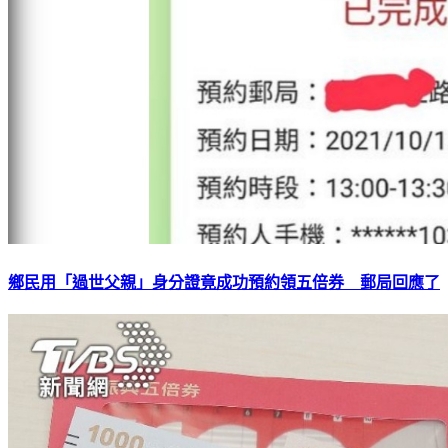
鄉民用「過世父親」身分證竟成功預約領五倍券 郵局回應了