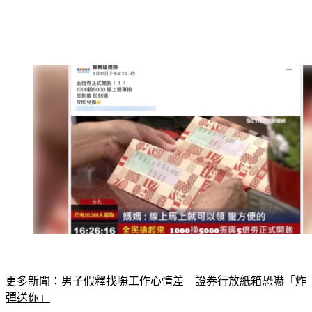
更多新聞：
男子假釋找嘸工作心情差　證券行放紙箱恐嚇「炸
彈送你」