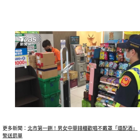
更多新聞：
北市第一鍘！男女中華錢櫃歡唱不戴罩「還配酒」
警送罰單