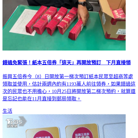
錯過免緊張！紙本五倍券「這天」再開放預訂 下月直接領
振興五倍券今（8）日開放第一梯次預訂紙本民眾至超商等處
領取並使用，估計兩週內約有1193萬人前往領券，如果錯過這
次的民眾也不用擔心，10月25日將開放第二梯次預約，就算還
是忘記也能在11月直接到郵局領取。
生活