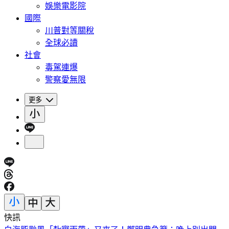
娛樂電影院
國際
川普對等關稅
全球必讀
社會
毒駕連爆
警察愛無限
更多
快訊