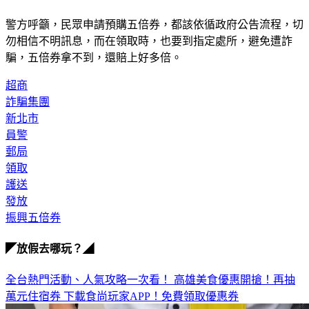
警方呼籲，民眾申請預購五倍券，都該依循政府公告流程，切
勿相信不明訊息，而在領取時，也要到指定處所，避免遭詐
騙，五倍券拿不到，還賠上好多倍。
超商
詐騙集團
新北市
員警
郵局
領取
護送
發放
振興五倍券
◤放假去哪玩？◢
全台熱門活動、人氣攻略一次看！
高雄美食優惠開搶！再抽
萬元住宿券
下載食尚玩家APP！免費領取優惠券