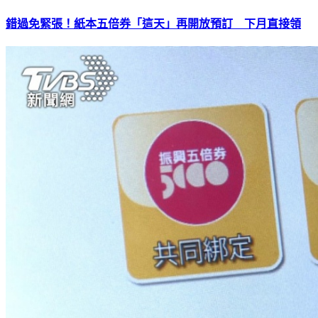
錯過免緊張！紙本五倍券「這天」再開放預訂 下月直接領