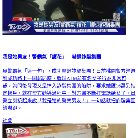
我是她男友！警霸氣「護花」 嚇退詐騙集團
員警霸氣「這一句」，成功擊退詐騙集團！日前桃園警方巡邏
到成功路上一間郵局時，發現ATM前有名女子行為非常可
疑，詢問後發現又是掉入詐騙集團的陷阱，要求她匯16萬到指
定帳戶，就在警方勸導過程中，對方還不斷打電話給女子，員
警立刻接起來說「我是她的警察男友！」一句話就把詐騙集團
給嚇跑。
社會