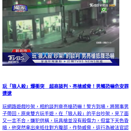
玩「狼人殺」爆衝突 超商談判、亮槍威脅！男觸恐嚇危安罪
遭逮
玩網路遊戲吵架，相約談判竟亮槍恐嚇！警方到場，將鬧事男
子帶回，原來雙方玩手遊，在「狼人殺」的平台吵架，見了面
又一言不合，嫌犯供稱，玩具槍並沒有殺傷力，但當下天色昏
暗，他突然拿出來抵住對方腹部，作勢威脅，這行為被法官認