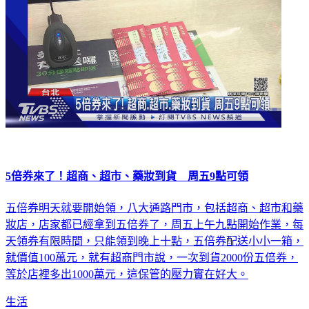
5倍券來了！超商、超市、藥妝到貨 周五9點可領
五倍券明天就要開始領，八大通路門市，包括超商、超市和藥
妝店，店家都已經拿到五倍券了，周五上午九點開始作業，每
天領券有限時間，只能領到晚上十點，五倍券配送小小一箱，
就價值100萬元，就有超商門市說，一次到貨2000份五倍券，
等於店裡多出1000萬元，這保管的壓力實在好大。
生活