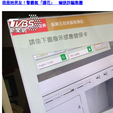
我是她男友！警霸氣「護花」 嚇退詐騙集團