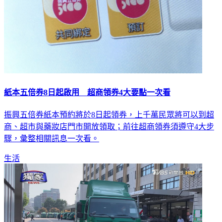
紙本五倍券8日起啟用 超商領券4大要點一次看
振興五倍券紙本預約將於8日起領券，上千萬民眾將可以到超
商、超市與藥妝店門市開放領取；前往超商領券須遵守4大步
驟，彙整相關訊息一次看。
生活