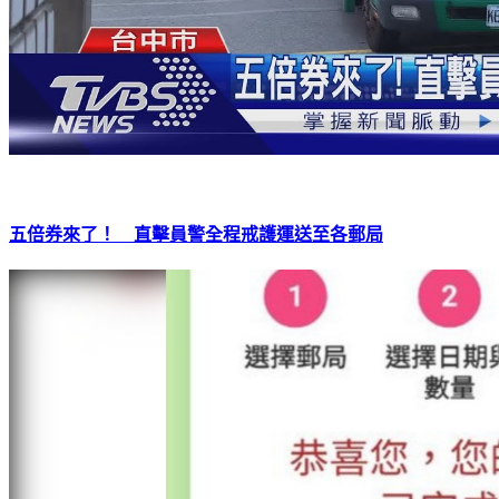
五倍券來了！ 直擊員警全程戒護運送至各郵局