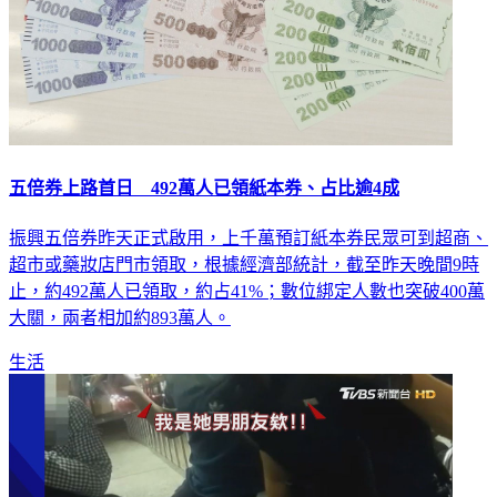
五倍券上路首日 492萬人已領紙本券、占比逾4成
振興五倍券昨天正式啟用，上千萬預訂紙本券民眾可到超商、
超市或藥妝店門市領取，根據經濟部統計，截至昨天晚間9時
止，約492萬人已領取，約占41%；數位綁定人數也突破400萬
大關，兩者相加約893萬人。
生活