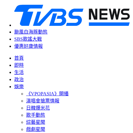
颱風白海豚動態
SBS歌謠大戰
優惠好康情報
首頁
即時
生活
政治
娛樂
《VPOPASIA》開播
演唱會搶票情報
日韓爆米花
歌手動態
綜藝星聞
戲劇星聞