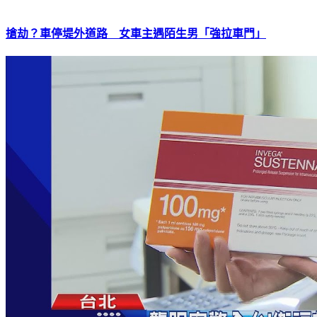
搶劫？車停堤外道路 女車主遇陌生男「強拉車門」