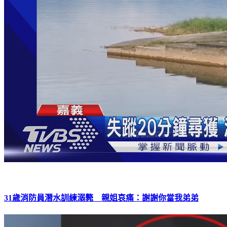
31歲消防員潛水訓練溺斃 親姐哀痛：謝謝你當我弟弟