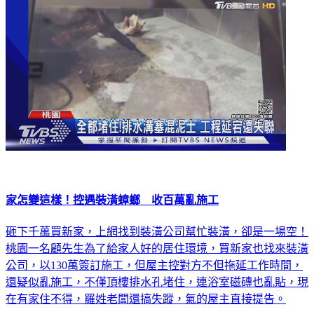
家怎變這樣！控遇裝潢蟑螂 收百萬亂施工
砸下千萬買新家，上網找到裝潢公司幫忙裝潢，卻是一場空！
桃園一名顧先生為了給家人好的居住環境，買新家也找來裝潢
公司，以130萬簽訂施工，但屋主控對方不但拖延工作時間，
還疑似亂施工，不僅頂樓排水孔堵住，連浴室磁磚也亂貼，現
在有家住不得，羅姓老闆還搞失蹤，氣的屋主直接提告。