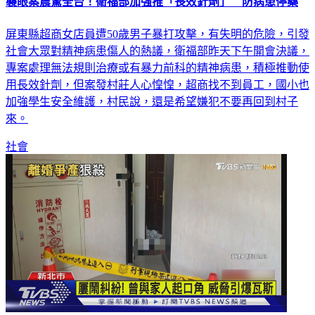
襲眼案震驚全台！衛福部加強推「長效針劑」 防病患停藥
屏東縣超商女店員遭50歲男子暴打攻擊，有失明的危險，引發
社會大眾對精神病患傷人的熱議，衛福部昨天下午開會決議，
專案處理無法規則治療或有暴力前科的精神病患，積極推動使
用長效針劑，但案發村莊人心惶惶，超商找不到員工，國小也
加強學生安全維護，村民說，還是希望嫌犯不要再回到村子
來。
社會