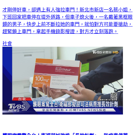
才剛停好車，卻遇上有人強拉車門！新北市新店一名蔡小姐，
下班回家把車停在堤外道路，但車子熄火後，一名戴著黑框眼
鏡的男子，快步上前不斷拉她的車門，就怕對方可能要搶劫，
趕緊鎖上車門，拿起手機錄影搜證，對方才立刻落跑。
社會