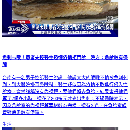
魚刺卡喉！患者夫控醫生恐懼疫情拒門診 院方：急診較有保
障
台南有一名男子控訴醫生說謊！他說太太的喉嚨不慎被魚刺刺
到，到大醫院掛耳鼻喉科，醫生疑似因為疫情不敢進行侵入性
診療，竟然謊稱沒有內視鏡，要他們轉去急診，結果害得他們
等了2個多小時，還花了800多元才夾出魚刺；不過醫院表示，
因為急診室的內視鏡等器材較為完備，還有X光，在急診室處
置對病患較有保障。
生活