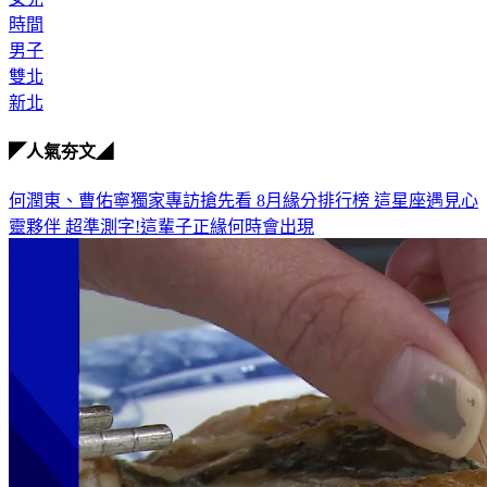
時間
男子
雙北
新北
◤人氣夯文◢
何潤東、曹佑寧獨家專訪搶先看
8月緣分排行榜 這星座遇見心
靈夥伴
超準測字!這輩子正緣何時會出現