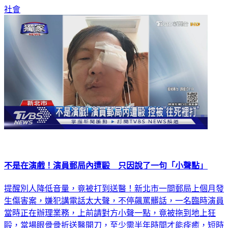
社會
不是在演戲！演員郵局內遭毆 只因說了一句「小聲點」
提醒別人降低音量，竟被打到送醫！新北市一間郵局上個月發
生傷害案，嫌犯講電話太大聲，不停飆罵髒話，一名臨時演員
當時正在辦理業務，上前請對方小聲一點，竟被拖到地上狂
毆，當場眼骨骨折送醫開刀，至少需半年時間才能痊癒，短時