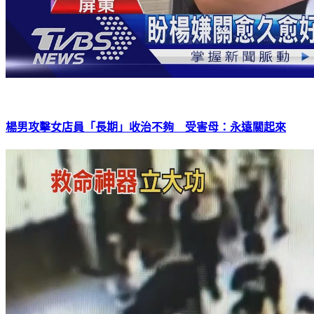
楊男攻擊女店員「長期」收治不夠 受害母：永遠關起來