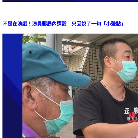
不是在演戲！演員郵局內遭毆 只因說了一句「小聲點」