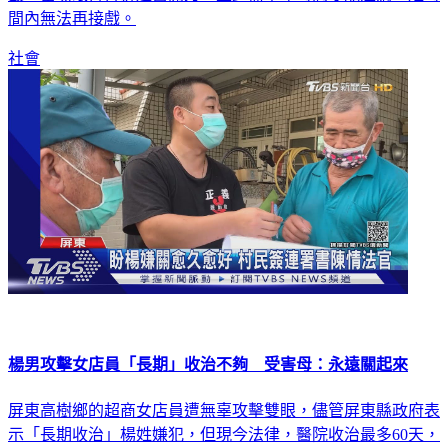
間內無法再接戲。
社會
楊男攻擊女店員「長期」收治不夠 受害母：永遠關起來
屏東高樹鄉的超商女店員遭無辜攻擊雙眼，儘管屏東縣政府表
示「長期收治」楊姓嫌犯，但現今法律，醫院收治最多60天，