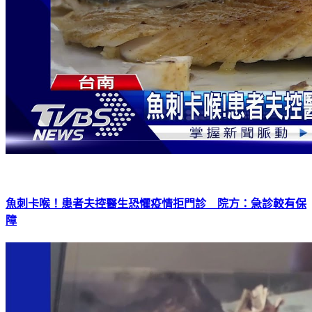
魚刺卡喉！患者夫控醫生恐懼疫情拒門診 院方：急診較有保
障