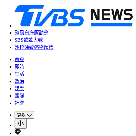
颱風白海豚動態
SBS歌謠大戰
沙拉油致癌物超標
首頁
即時
生活
政治
娛樂
國際
社會
更多