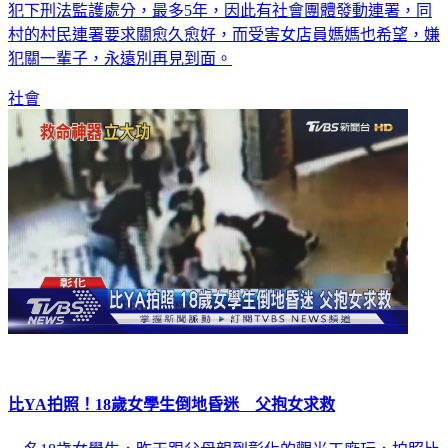
犯下刑法監護處分，最多5年，因此有社會團體發動連署，同
村的村民連署要求關愈久愈好，而受害女店員媽媽也希望，嫌
犯關一輩子，永遠別再見到面。
社會
比YA拍照！18歲女學生倒地昏迷 父抱女求救