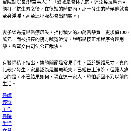
醫院副院長(非當事人)：「過敏是會休克的，這免疫反應有可
能打了抗生素之後，在很短的時間內，那一發生的時候他就會
全身浮腫，甚至連呼吸都會出問題。」
妻子認為這是醫療疏失，拒付積欠的20萬醫藥費，更求償1000
萬元，而被指控的院方喊冤澄清，說都是按正常程序合理用
藥，希望交由司法公正裁決。
有醫師私下指出，換髖關節是常見手術，至於選錯尺寸，真的
比較少發生，家屬認為是醫療疏失，已經告上法院，但讓人痛
心的是，不管結果如何，現在這一家人，恐怕都回不到以前的
生活。
醫師
經濟
工作
醫院
生活
女兒