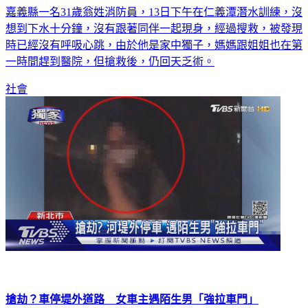
嘉義縣一名31歲翁姓消防員，13日下午在仁義潭潛水訓練，沒
想到下水十分鐘，沒有跟著同伴一起現身，經過搜救，被發現
時已經沒有呼吸心跳，由於他是家中獨子，媽媽跟姐姐也在第
一時間趕到醫院，但搶救後，仍回天乏術。
社會
搶劫？車停堤外道路 女車主遇陌生男「強拉車門」