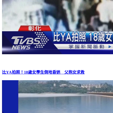
比YA拍照！18歲女學生倒地昏迷 父抱女求救