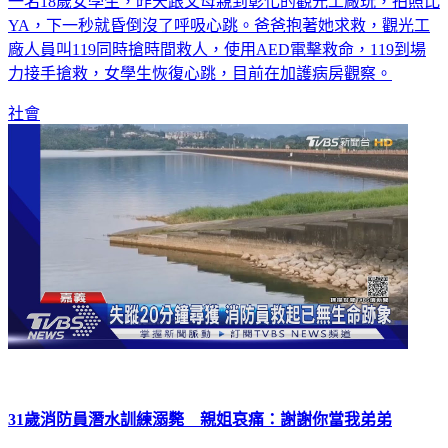
一名18歲女學生，昨天跟父母親到彰化的觀光工廠玩，拍照比
YA，下一秒就昏倒沒了呼吸心跳。爸爸抱著她求救，觀光工
廠人員叫119同時搶時間救人，使用AED電擊救命，119到場
力接手搶救，女學生恢復心跳，目前在加護病房觀察。
社會
31歲消防員潛水訓練溺斃 親姐哀痛：謝謝你當我弟弟