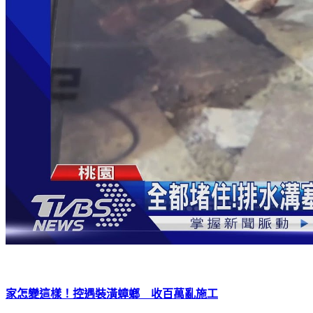
家怎變這樣！控遇裝潢蟑螂 收百萬亂施工