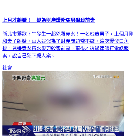
上月才離婚！ 疑為財產爆衝突男狠殺前妻
新北市鶯歌下午發生一起兇殺命案！一名62歲男子，上個月剛
和妻子離婚，兩人疑似為了財產問題喬不攏，這次爆發口角
後，兇嫌竟然持水果刀殺害前妻，事後才透過律師打電話報
案，說自己犯下殺人案。
社會