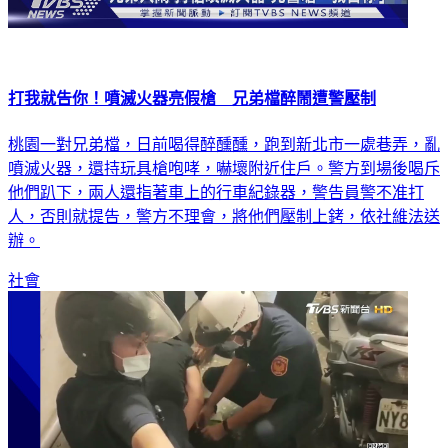
打我就告你！噴滅火器亮假槍 兄弟檔醉鬧遭警壓制
桃園一對兄弟檔，日前喝得醉醺醺，跑到新北市一處巷弄，亂
噴滅火器，還持玩具槍咆哮，嚇壞附近住戶。警方到場後喝斥
他們趴下，兩人還指著車上的行車紀錄器，警告員警不准打
人，否則就提告，警方不理會，將他們壓制上銬，依社維法送
辦。
社會