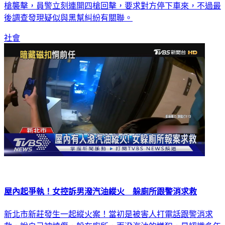
轎車，原本警方還轉頭看看怎麼回事，沒想到其中一人突然開
槍襲擊，員警立刻連開四槍回擊，要求對方停下車來，不過最
後調查發現疑似與黑幫糾紛有關聯。
社會
屋內起爭執！女控訴男潑汽油縱火 躲廁所跟警消求救