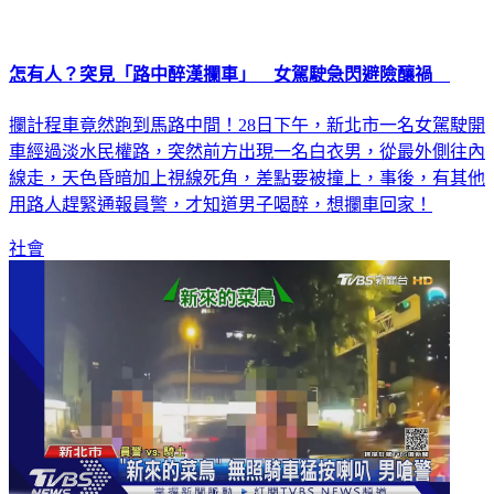
怎有人？突見「路中醉漢攔車」 女駕駛急閃避險釀禍
攔計程車竟然跑到馬路中間！28日下午，新北市一名女駕駛開
車經過淡水民權路，突然前方出現一名白衣男，從最外側往內
線走，天色昏暗加上視線死角，差點要被撞上，事後，有其他
用路人趕緊通報員警，才知道男子喝醉，想攔車回家！
社會