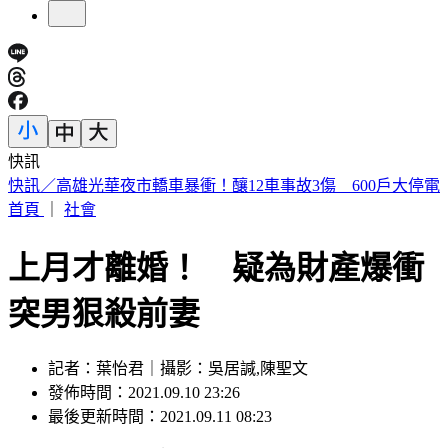
快訊
預告基本工資要漲了！賴清德喊話企業：有獲利替「員工加
薪」
首頁
｜
社會
上月才離婚！ 疑為財產爆衝
突男狠殺前妻
記者：葉怡君｜攝影：吳居諴,陳聖文
發佈時間：2021.09.10 23:26
最後更新時間：2021.09.11 08:23