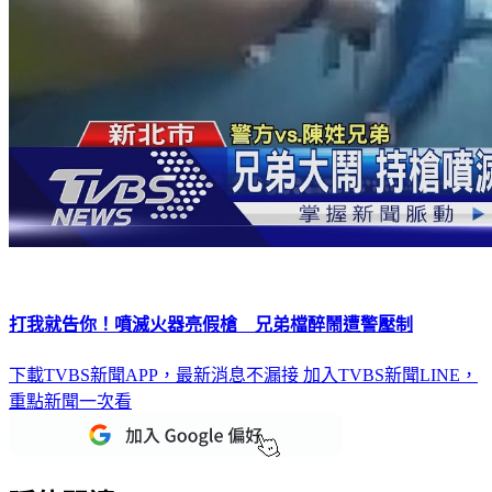
打我就告你！噴滅火器亮假槍 兄弟檔醉鬧遭警壓制
下載TVBS新聞APP，最新消息不漏接
加入TVBS新聞LINE，
重點新聞一次看