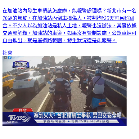
加油站車道若未管制 「是道路」車禍可報警
在加油站內發生車禍該怎麼辦，能報警處理嗎？新北市有一名
70歲的駕駛，在加油站內倒車撞傷人，被判拘役5天可易科罰
金。不少人以為加油站是私人土地，報警也沒辦法，其實依據
交通部解釋，加油站的車道，如果沒有管制設施，公眾車輛可
自由進出，就是屬道路範圍，發生狀況還是能報警。
社會