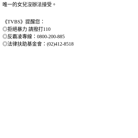
想到這次嫌犯竟持刀狠心砍殺，原本協議離婚卻鬧成這樣，讓
唯一的女兒沒辦法接受。
《TVBS》提醒您：
◎拒絕暴力 請撥打110
◎反霸凌專線：0800-200-885
◎法律扶助基金會：(02)412-8518