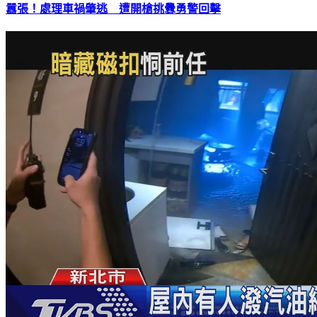
囂張！處理車禍肇逃 遭開槍挑釁勇警回擊