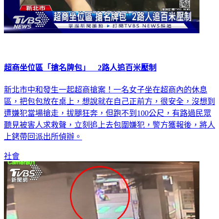
超商坐位區「搶名牌包」 2路人追百米壓制
新北市中和發生一起超商搶案！一名女子坐在超商內的休息
區，把包包放在桌上，想說就在自己正前方，很安全，沒想到
遭嫌犯當場搶走，拔腿狂奔，但跑不到100公尺，有路過民眾
聽見被害人求救聲，立刻追上去包圍嫌犯，警方獲報後，將人
上銬帶回派出所偵辦。
社會