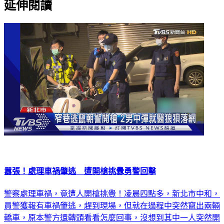
延伸閱讀
囂張！處理車禍肇逃 遭開槍挑釁勇警回擊
警察處理車禍，竟遭人開槍挑釁！凌晨四點多，新北市中和，
員警獲報有車禍肇逃，趕到現場，但就在過程中突然竄出兩輛