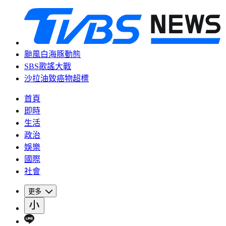
颱風白海豚動態
SBS歌謠大戰
沙拉油致癌物超標
首頁
即時
生活
政治
娛樂
國際
社會
更多