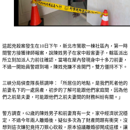
這起兇殺案發生在10日下午，新北市鶯歌一棟社區內，第一時
間警方接獲律師報案，說陳姓男子在家中殺害妻子，轄區派出
所立刻加派人力前往確認，當場在屋內發現身中十多刀前妻，
不過一開始員警趕到場，陳姓兇嫌不肯開門，雙方僵持不下。
三峽分局偵查隊長蔡調坤：「所居住的地點，是我們死者他的
前妻名下的一處房產，初步的了解可能跟他們家庭間，因為他
們之前是夫妻，可能跟他們之前夫妻間的財務糾紛有關。」
警方調查，62歲的陳姓男子和前妻育有一女，家中經濟狀況穩
定，不過今年兩人離婚後，疑似多次為了財產問題有衝突，沒