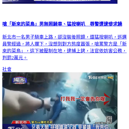
嗆「新來的菜鳥」男無照騎車、猛按喇叭 辱警遭逮慘求饒
新北市一名男子騎車上路，卻沒裝後照鏡，還猛按喇叭，巡邏
員警經過，將人攔下，沒想到對方態度囂張，嗆罵警方是「新
來的菜鳥」，這下被壓制在地，逮捕上銬，法官依妨害公務，
判罰2萬元。
社會