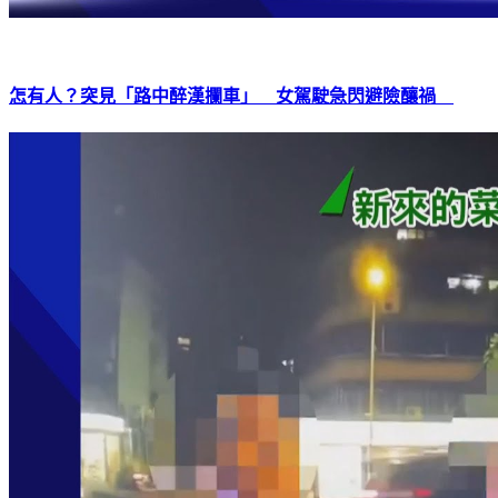
怎有人？突見「路中醉漢攔車」 女駕駛急閃避險釀禍