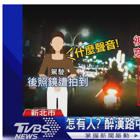
塞到火大？「台北橋」騎士爭執 男氣到巴女子頭