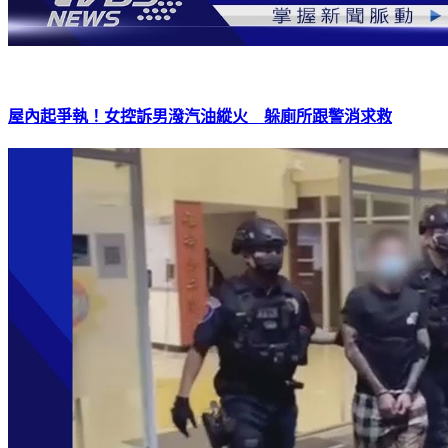
屋內起爭執！女控訴男潑汽油縱火 躲廁所跟警消求救