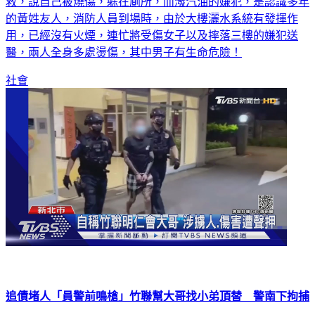
新北市新莊發生一起縱火案！當初是被害人打電話跟警消求
救，說自己被燒傷，躲在廁所，而潑汽油的嫌犯，是認識多年
的黃姓友人，消防人員到場時，由於大樓灑水系統有發揮作
用，已經沒有火煙，連忙將受傷女子以及摔落三樓的嫌犯送
醫，兩人全身多處燙傷，其中男子有生命危險！
社會
追債堵人「員警前鳴槍」竹聯幫大哥找小弟頂替 警南下拘捕