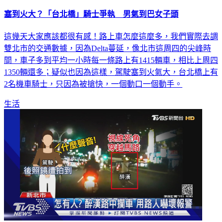
塞到火大？「台北橋」騎士爭執 男氣到巴女子頭
這幾天大家應該都很有感！路上車怎麼這麼多，我們實際去調
雙北市的交通數據，因為Delta蔓延，像北市這周四的尖峰時
間，車子多到平均一小時每一條路上有1415輛車，相比上周四
1350輛還多；疑似也因為這樣，駕駛塞到火氣大，台北橋上有
2名機車騎士，只因為被搶快，一個動口一個動手。
生活