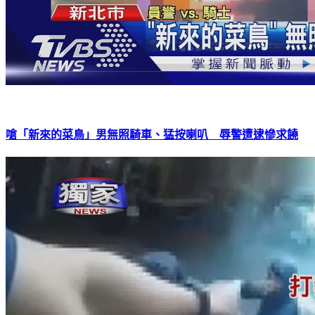
嗆「新來的菜鳥」男無照騎車、猛按喇叭 辱警遭逮慘求饒