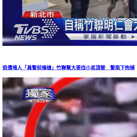
追債堵人「員警前鳴槍」竹聯幫大哥找小弟頂替 警南下拘捕