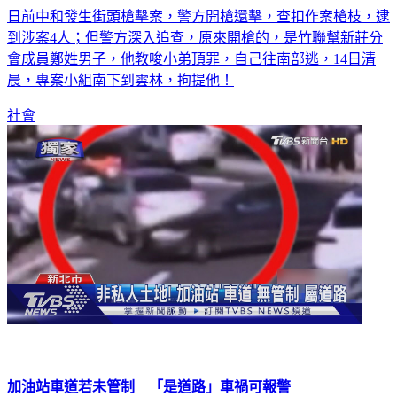
日前中和發生街頭槍擊案，警方開槍還擊，查扣作案槍枝，逮
到涉案4人；但警方深入追查，原來開槍的，是竹聯幫新莊分
會成員鄭姓男子，他教唆小弟頂罪，自己往南部逃，14日清
晨，專案小組南下到雲林，拘提他！
社會