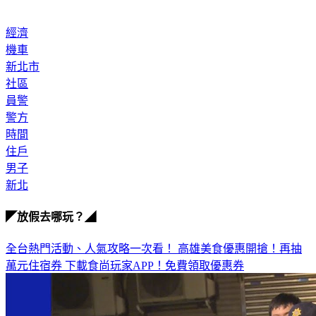
經濟
機車
新北市
社區
員警
警方
時間
住戶
男子
新北
◤放假去哪玩？◢
全台熱門活動、人氣攻略一次看！
高雄美食優惠開搶！再抽
萬元住宿券
下載食尚玩家APP！免費領取優惠券