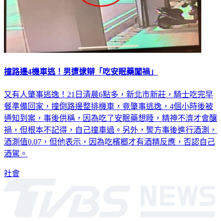
撞路邊4機車逃！男遭逮辯「吃安眠藥闖禍」
又有人肇事逃逸！21日清晨6點多，新北市新莊，騎士吃完早
餐準備回家，撞倒路邊整排機車，竟肇事逃逸，4個小時後被
通知到案，事後供稱，因為吃了安眠藥想睡，精神不濟才會釀
禍，但根本不記得，自己撞車過。另外，警方事後進行酒測，
酒測值0.07，但他表示，因為吃檳榔才有酒精反應，否認自己
酒駕。
社會