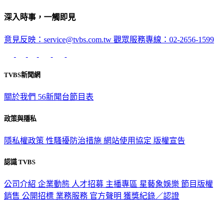
深入時事，一觸即見
意見反映：service@tvbs.com.tw
觀眾服務專線：02-2656-1599
TVBS新聞網
關於我們
56新聞台節目表
政策與隱私
隱私權政策
性騷擾防治措施
網站使用協定
版權宣告
認識 TVBS
公司介紹
企業動態
人才招募
主播專區
星藝象娛樂
節目版權
銷售
公開招標
業務服務
官方聲明
獲獎紀錄／認證