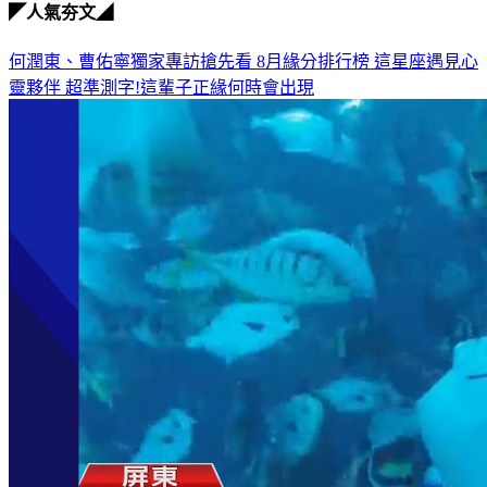
◤人氣夯文◢
何潤東、曹佑寧獨家專訪搶先看
8月緣分排行榜 這星座遇見心
靈夥伴
超準測字!這輩子正緣何時會出現