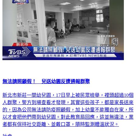
無法請照顧假！ 兒送幼園反遭通報群聚
新北市新莊一間幼兒園，17日早上被民眾檢舉，裡頭超過10個
人群聚，警方到場查看才發現，其實這些孩子，都是家長送來
的，因為公司無法請防疫照顧假，加上幼童不能獨自在家，所
以才會把他們帶到幼兒園。對此教育局回應，這並無違法，業
者都有保持社交距離、並戴口罩，隨時監測體溫狀況。