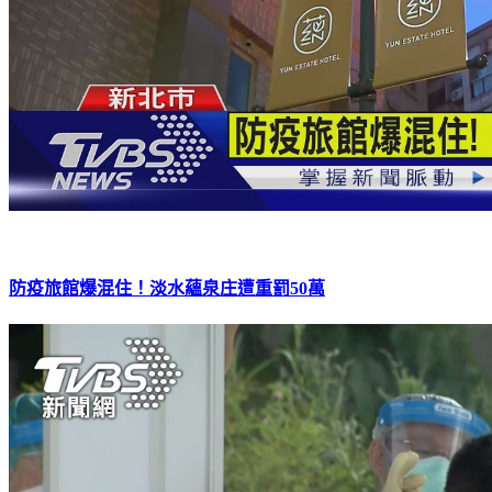
防疫旅館爆混住！淡水蘊泉庄遭重罰50萬