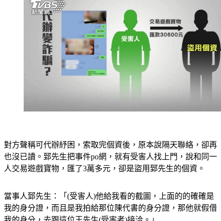
對方聲稱可代辦紓困，索取完個資後，原本說隔天聯絡，卻再
也沒已讀。郅先生把事件po網，就有受害人找上門，說和同一
人交易遊戲寶物，匯了3萬多元，卻是盜用郅先生的個資。
當事人郅先生：「(受害人)他給我看的截圖，上面的的確確是
我的身分證，而且是我拍給那位陳代書的身分證，那他就假借
我的身分，去跟這位王先生(受害者)接洽。」