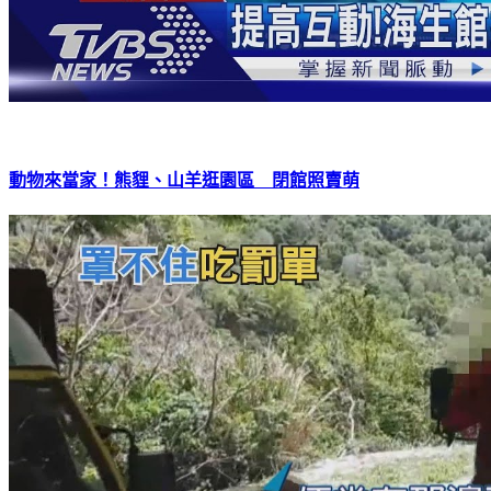
動物來當家！熊貍、山羊逛園區 閉館照賣萌