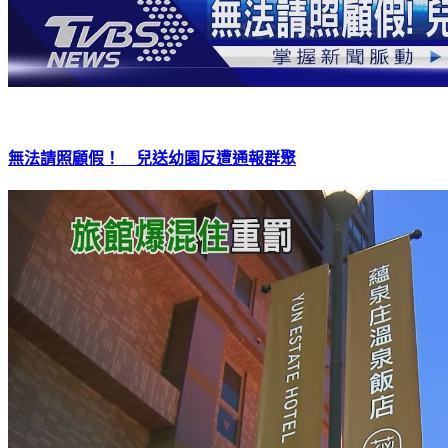
無法請照顧假！ 兒送幼園反遭通報群聚