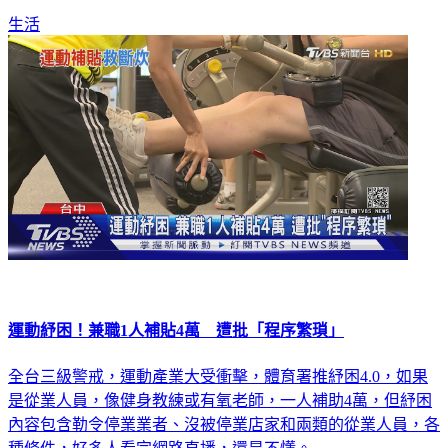
生活
運動紓困！兼職1人補貼4萬 遭批「程序繁瑣」
全台三級警戒，運動產業大受衝擊，體育署推紓困4.0，如果
是從業人員，像健身教練或有氧老師，一人補助4萬，但紓困
內容包含勒令停業業者、沒被停業店家和兩類的從業人員，各