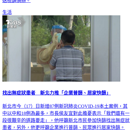
送檢調偵辦。
生活
找出無症狀患者 新北力推「企業普篩、居家快篩」
新北市今（17）日新增87例新冠肺炎COVID-19本土案例，其
中以中和18例為最多，市長侯友宜對此擔憂表示「我們還有一
段很艱辛的道路要走」，他呼籲新北市民參加快篩找出無症狀
患者，另外，他更呼籲企業進行普篩、民眾進行居家快篩。