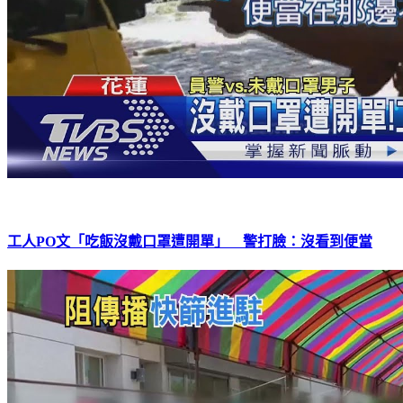
工人PO文「吃飯沒戴口罩遭開單」 警打臉：沒看到便當