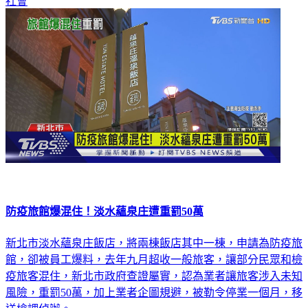
社會
防疫旅館爆混住！淡水蘊泉庄遭重罰50萬
新北市淡水蘊泉庄飯店，將兩棟飯店其中一棟，申請為防疫旅
館，卻被員工爆料，去年九月超收一般旅客，讓部分民眾和檢
疫旅客混住，新北市政府查證屬實，認為業者讓旅客涉入未知
風險，重罰50萬，加上業者企圖規避，被勒令停業一個月，移