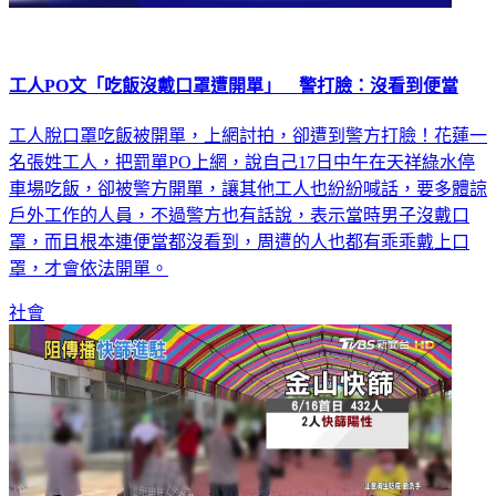
工人PO文「吃飯沒戴口罩遭開單」 警打臉：沒看到便當
工人脫口罩吃飯被開單，上網討拍，卻遭到警方打臉！花蓮一
名張姓工人，把罰單PO上網，說自己17日中午在天祥綠水停
車場吃飯，卻被警方開單，讓其他工人也紛紛喊話，要多體諒
戶外工作的人員，不過警方也有話說，表示當時男子沒戴口
罩，而且根本連便當都沒看到，周遭的人也都有乖乖戴上口
罩，才會依法開單。
社會