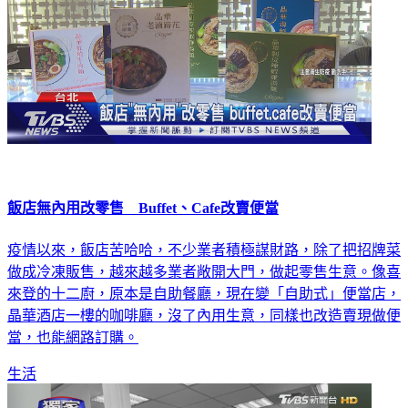
飯店無內用改零售 Buffet、Cafe改賣便當
疫情以來，飯店苦哈哈，不少業者積極謀財路，除了把招牌菜
做成冷凍販售，越來越多業者敞開大門，做起零售生意。像喜
來登的十二廚，原本是自助餐廳，現在變「自助式」便當店，
晶華酒店一樓的咖啡廳，沒了內用生意，同樣也改造賣現做便
當，也能網路訂購。
生活