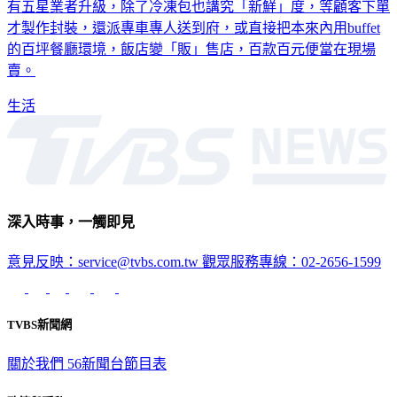
有五星業者升級，除了冷凍包也講究「新鮮」度，等顧客下單
才製作封裝，還派專車專人送到府，或直接把本來內用buffet
的百坪餐廳環境，飯店變「販」售店，百款百元便當在現場
賣。
生活
深入時事，一觸即見
意見反映：service@tvbs.com.tw
觀眾服務專線：02-2656-1599
TVBS新聞網
關於我們
56新聞台節目表