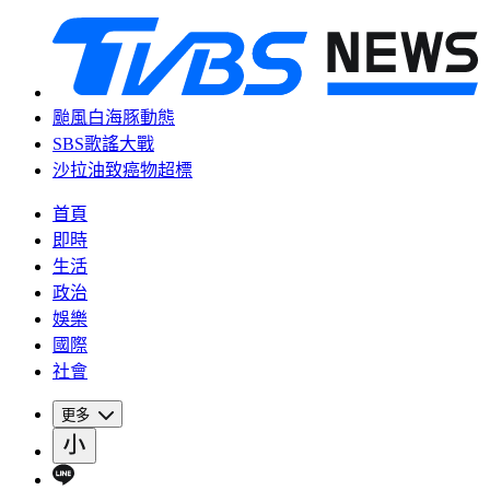
颱風白海豚動態
SBS歌謠大戰
沙拉油致癌物超標
首頁
即時
生活
政治
娛樂
國際
社會
更多