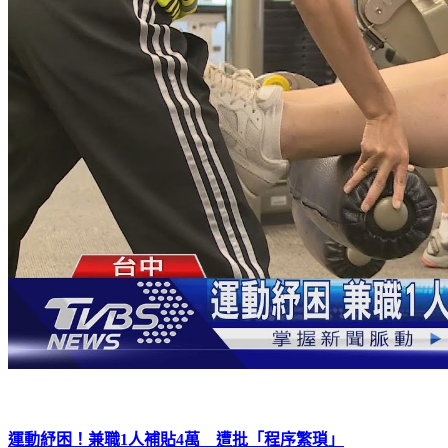
運動紓困！兼職1人補貼4萬 遭批「程序繁瑣」