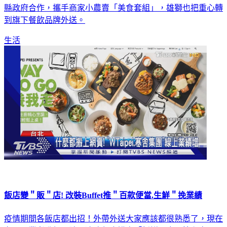
縣政府合作，攜手商家小農賣「美食套組」，雄獅也把重心轉
到旗下餐飲品牌外送。
生活
飯店變＂販＂店! 改裝Buffet推＂百款便當.生鮮＂挽業績
疫情期間各飯店都出招！外帶外送大家應該都很熟悉了，現在