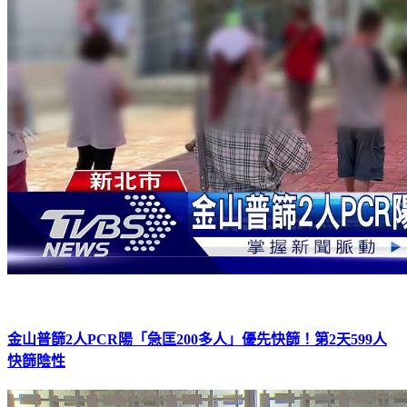
金山普篩2人PCR陽「急匡200多人」優先快篩！第2天599人
快篩陰性