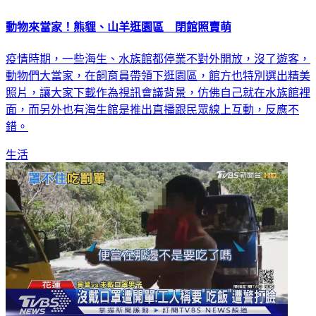
動物來當家！熊貍、山羊逛園區 閉館照賣萌
疫情時期，一些海生、水族館都停業不對外開放，沒了遊客，
動物們大當家，在飼育員帶領下逛園區，館方也特別選出精美
照片，讓大家下載作為視訊會議背景，仿佛自己就在水族館裡
面，而另外也有海生館是推出直播跟民眾線上互動，反應不
錯。
生活