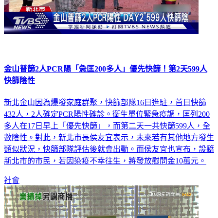
金山普篩2人PCR陽「急匡200多人」優先快篩！第2天599人
快篩陰性
新北金山因為爆發家庭群聚，快篩部隊16日進駐，首日快篩
432人，2人確定PCR陽性確診。衛生單位緊急疫調，匡列200
多人在17日早上「優先快篩」，而第二天一共快篩599人，全
數陰性。對此，新北市長侯友宜表示，未來若有其他地方發生
類似狀況，快篩部隊評估後就會出動。而侯友宜也宣布，設籍
新北市的市民，若因染疫不幸往生，將發放慰問金10萬元。
社會