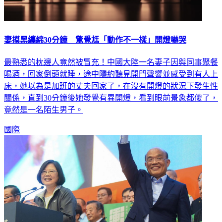
妻摸黑纏綿30分鐘 驚覺尪「動作不一樣」開燈嚇哭
最熟悉的枕邊人竟然被冒充！中國大陸一名妻子因與同事聚餐
喝酒，回家倒頭就睡，途中隱約聽見開門聲響並感受到有人上
床，她以為是加班的丈夫回家了，在沒有開燈的狀況下發生性
關係，直到30分鐘後她發覺有異開燈，看到眼前景象都傻了，
竟然是一名陌生男子。
國際