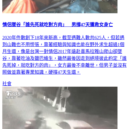
情侶墜谷「誰先死就吃對方肉」 男撐47天獲救女身亡
2020年件數創下18年來新高，截至遇難人數共625人，但若遇
到山難也不用慌張，靠著經驗與知識也能在野外求生超過1個
月生還，像是台灣一對情侶2017年遠赴喜馬拉雅山爬山卻墜
谷，靠著吃油及鹽巴維生，雖然最後因走到絕境彼此約定「誰
先死掉，就吃對方的肉」，女方最後不幸離世，但男子並沒有
照做並靠著專業知識，硬撐47天生還。
社會