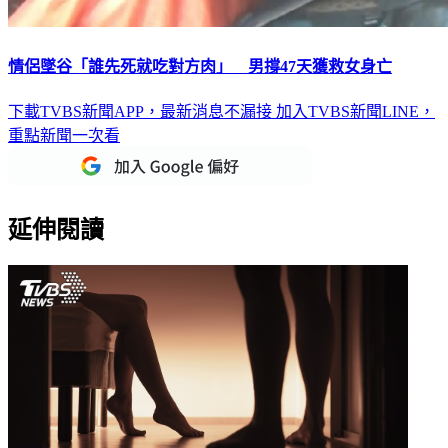
情侶墜谷「誰先死就吃對方肉」 男撐47天獲救女身亡
下載TVBS新聞APP，最新消息不漏接
加入TVBS新聞LINE，
重點新聞一次看
延伸閱讀