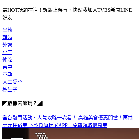
最HOT話題在這！想跟上時事，快點我加入TVBS新聞LINE
好友！
出軌
離婚
外遇
小三
偷吃
台中
不孕
人工受孕
私生子
◤放假去哪玩？◢
全台熱門活動、人氣攻略一次看！
高雄美食優惠開搶！再抽
萬元住宿券
下載食尚玩家APP！免費領取優惠券