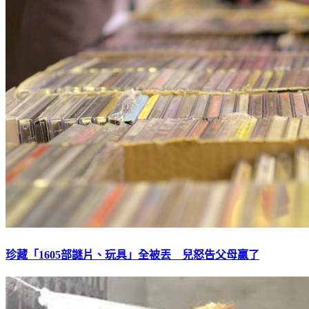
珍藏「1605部謎片、玩具」全被丟 兒怒告父母贏了