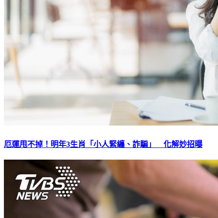
厄運甩不掉！明年3生肖「小人緊纏、詐騙」 化解妙招曝