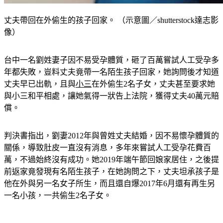
丈夫帶回在外偷生的孩子回家。 （示意圖／shutterstock達志影
像）
台中一名劉姓妻子因不易受孕體質，砸了百萬嘗試人工受孕多
年都失敗，豈料丈夫竟帶一名陌生孩子回家，她詢問後才知道
丈夫早已出軌，且與
小三
在外偷生2名子女，丈夫甚至要求她
與小三和平相處，讓她氣得一狀告上法院，獲得丈夫40萬元賠
償。
判決書指出，劉妻2012年與曾姓丈夫結婚，因不易懷孕體質的
關係，導致肚皮一直沒有消息，多年來嘗試人工受孕花費百
萬，不過始終沒有成功。她2019年端午節回娘家居住，之後提
前返家竟發現有名陌生孩子，在她詢問之下，丈夫坦承孩子是
他在外與另一名女子所生，而且還自爆2017年6月還有再生另
一名小孩，一共偷生2名子女。