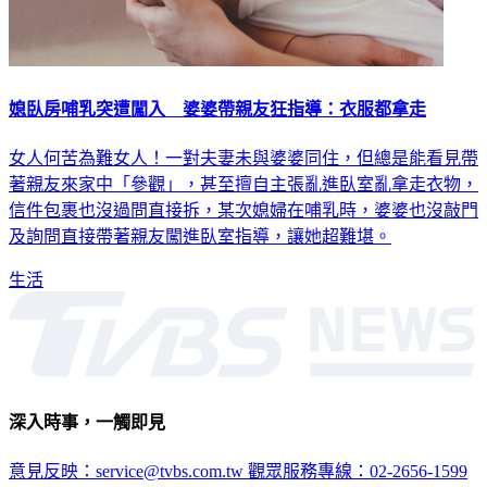
媳臥房哺乳突遭闖入 婆婆帶親友狂指導：衣服都拿走
女人何苦為難女人！一對夫妻未與婆婆同住，但總是能看見帶
著親友來家中「參觀」，甚至擅自主張亂進臥室亂拿走衣物，
信件包裹也沒過問直接拆，某次媳婦在哺乳時，婆婆也沒敲門
及詢問直接帶著親友闖進臥室指導，讓她超難堪。
生活
深入時事，一觸即見