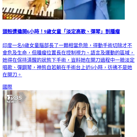
頭殼遭撬開6小時！9歲女童「淡定高歌、彈琴」割腫瘤
印度一名9歲女童腦部長了一顆相當危險，得動手術切除才不
會危及生命，但腫瘤位置長在控制視力、語言及運動的區域，
她得在保持清醒的狀態下手術，豈料她在開刀過程中一臉淡定
唱歌、彈鋼琴，神態自若躺在手術台上近6小時，彷彿不是她
在開刀。
國際