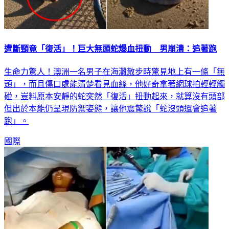
遭斷頸竟「復活」！巨大無頭蛇爆血扭動 男崩潰：追著跑
生命力驚人！澳洲一名男子在海灘散步時驚見地上有一條「無
頭」，而且傷口處能清楚看見血絲，他好奇拿著網球拍輕輕觸
碰，豈料原本安靜的蛇突然「復活」扭動起來，就算沒有頭部
但出於本能仍呈現防禦姿態，讓他震驚說「蛇沒頭還會追著
跑」。
國際