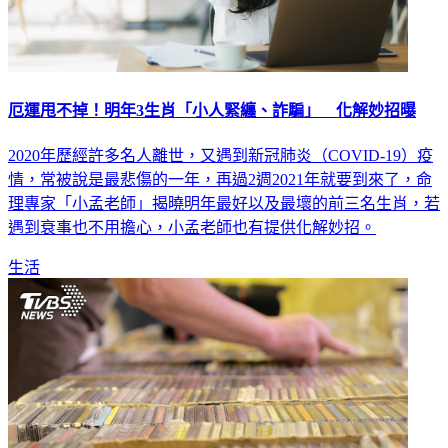
厄運甩不掉！明年3生肖「小人緊纏、詐騙」 化解妙招曝
2020年歷經許多名人離世，又遇到新冠肺炎（COVID-19）疫
情，常被說是最悲傷的一年，再過2週2021年就要到來了，命
理專家「小孟老師」揭曉明年最好以及最壞的前三名生肖，若
遇到衰事也不用擔心，小孟老師也有提供化解妙招。
生活