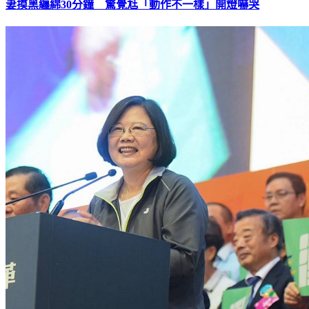
妻摸黑纏綿30分鐘 驚覺尪「動作不一樣」開燈嚇哭