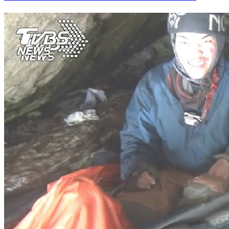
21歲男娶42歲阿姨嬌喊「一定幸福」 1年後現實打臉