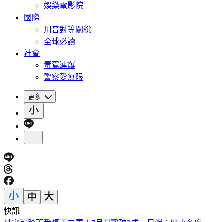
娛樂電影院
國際
川普對等關稅
全球必讀
社會
毒駕連爆
警察愛無限
更多
快訊