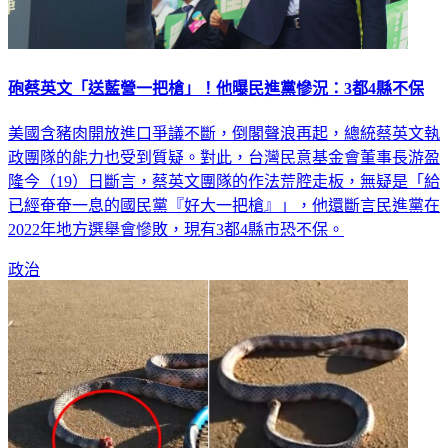
砲蔡英文「送藍營一把槍」！他曝民進黨慘況：3都4縣不保
美國含豬肉開放進口爭議不斷，倒閣聲浪再起，總統蔡英文執
政團隊的能力也受到質疑。對此，台灣民意基金會董事長游盈
隆今（19）日斷言，蔡英文團隊的作法荒腔走板，無疑是「給
已經奄奄一息的國民黨『好大一把槍』」，他還斷言民進黨在
2022年地方選舉會慘敗，現有3都4縣市恐不保。
政治