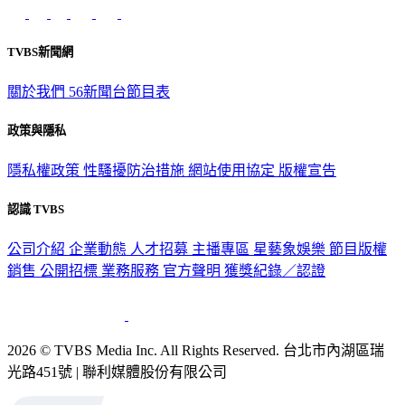
意見反映：service@tvbs.com.tw
觀眾服務專線：02-2656-1599
TVBS新聞網
關於我們
56新聞台節目表
政策與隱私
隱私權政策
性騷擾防治措施
網站使用協定
版權宣告
認識 TVBS
公司介紹
企業動態
人才招募
主播專區
星藝象娛樂
節目版權
銷售
公開招標
業務服務
官方聲明
獲獎紀錄／認證
2026 © TVBS Media Inc. All Rights Reserved. 台北市內湖區瑞
光路451號 | 聯利媒體股份有限公司