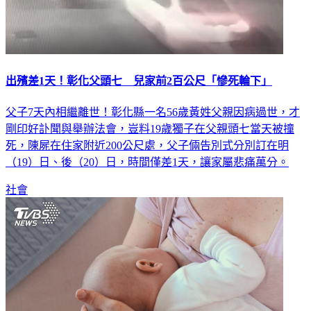
出殯差1天！彰化父頭七 兒家前2百公尺「慘死輪下」
父子7天內相繼離世！彰化縣一名56歲黃姓父親因病過世，才
剛印好訃聞與舉辦法會，豈料19歲獨子在父親頭七當天被撞
死，陳屍在住家附近200公尺處，父子倆告別式分別訂在明
（19）日、後（20）日，時間僅差1天，讓家屬悲痛萬分。
社會