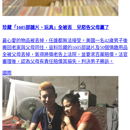
珍藏「1605部謎片、玩具」全被丟 兒怒告父母贏了
最心愛的物品被丟掉，任誰都無法接受。美國一名42歲男子後
搬回老家與父母同住，豈料珍藏的1605部謎片及50個情趣用品
全被父母丟掉，氣得將倆老告上法院，並要求百萬賠償。法官
審理後，認為父母有責任賠償其損失，判決男子勝訴。
國際