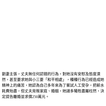
劉妻主張，丈夫無任何認錯的行為，對她沒有安慰及態度漠
然，甚至要求她與小三要「和平相處」，種種行為已經造成她
精神上的痛苦，她認為自己多年來為了嘗試人工受孕，把薪水
耗費殆盡，但丈夫背叛家庭、婚姻，她諸多犧牲盡屬枉然，決
定提告離婚並求償250萬元。