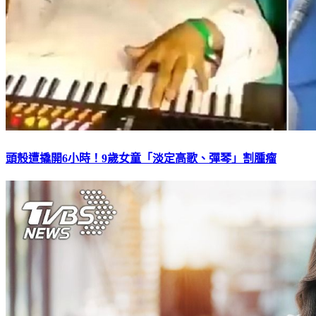
頭殼遭撬開6小時！9歲女童「淡定高歌、彈琴」割腫瘤