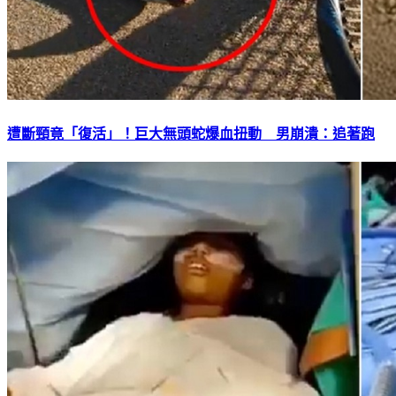
遭斷頸竟「復活」！巨大無頭蛇爆血扭動 男崩潰：追著跑