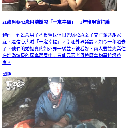
21歲男娶42歲阿姨嬌喊「一定幸福」 1年後現實打臉
越南一名21歲男子不畏懼世俗眼光與42歲女子交往並共組家
庭，還信心大喊「一定幸福」，引起外界議論，如今一年過去
了，他們的婚姻真的如外界一樣並不被看好，兩人雙雙失業住
在堆滿垃圾的廢棄舊屋中，只能靠著老母撿廢棄物等垃圾養
家。
國際