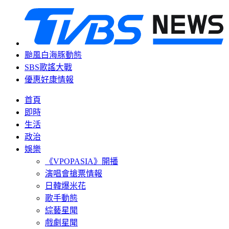
颱風白海豚動態
SBS歌謠大戰
優惠好康情報
首頁
即時
生活
政治
娛樂
《VPOPASIA》開播
演唱會搶票情報
日韓爆米花
歌手動態
綜藝星聞
戲劇星聞