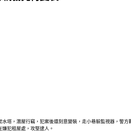
攀爬水塔，潛屋行竊，犯案後還刻意變裝，走小巷躲監視器，警方
在嫌犯租屋處，攻堅逮人。