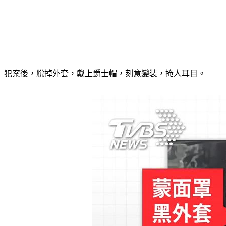
犯案後，脫掉外套，戴上爵士帽，刻意變裝，掩人耳目。