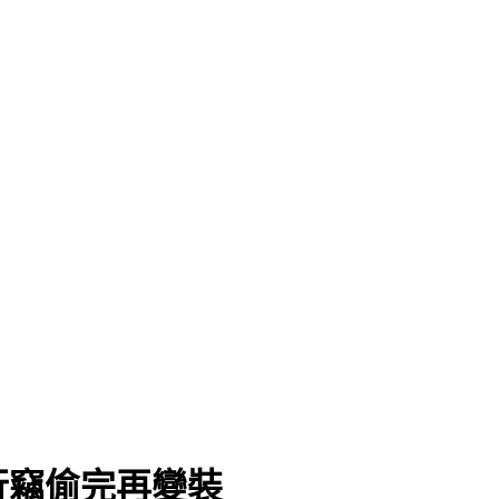
行竊偷完再變裝