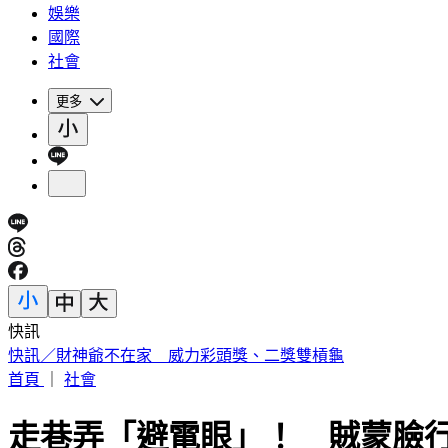
娛樂
國際
社會
更多
快訊
中國出入境新規將上路 陸委會曝「這類人」最危險
首頁
｜
社會
走巷弄「避電眼」！ 賊蒙臉