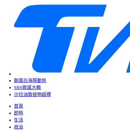
颱風白海豚動態
SBS歌謠大戰
沙拉油致癌物超標
首頁
即時
生活
政治