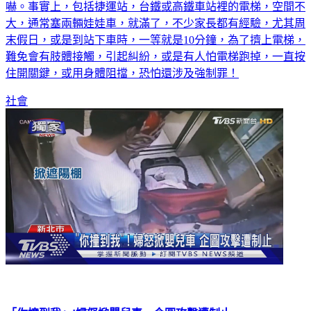
嚇。事實上，包括捷運站，台鐵或高鐵車站裡的電梯，空間不
大，通常塞兩輛娃娃車，就滿了，不少家長都有經驗，尤其周
末假日，或是到站下車時，一等就是10分鐘，為了擠上電梯，
難免會有肢體接觸，引起糾紛，或是有人怕電梯跑掉，一直按
住開關鍵，或用身體阻擋，恐怕還涉及強制罪！
社會