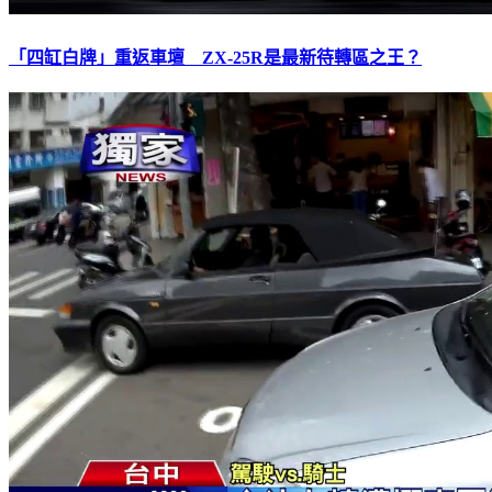
「四缸白牌」重返車壇 ZX-25R是最新待轉區之王？