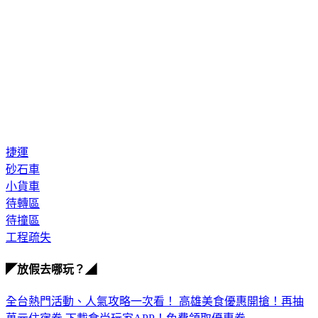
捷運
砂石車
小貨車
待轉區
待撞區
工程疏失
◤放假去哪玩？◢
全台熱門活動、人氣攻略一次看！
高雄美食優惠開搶！再抽