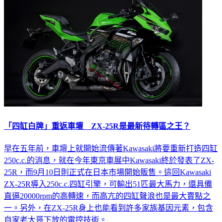
「四缸白牌」重返車壇 ZX-25R是最新待轉區之王？
早在五年前，車壇上就開始流傳著Kawasaki將要重新打造四缸
250c.c.的消息，就在今年東京車展中Kawasaki終於發表了ZX-
25R，而9月10日則正式在日本市場開始販售。這回Kawasaki
ZX-25R導入250c.c.四缸引擎，可輸出51匹最大馬力，還具備
直逼20000rpm的高轉速，而高亢的四缸聲浪也是最大賣點之
一。另外，在ZX-25R身上也能看到許多家族基因元素，包含
自家老大哥下放的電控技術。