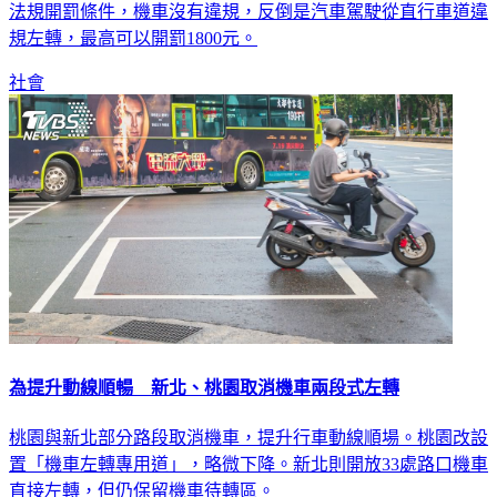
法規開罰條件，機車沒有違規，反倒是汽車駕駛從直行車道違
規左轉，最高可以開罰1800元。
社會
為提升動線順暢 新北、桃園取消機車兩段式左轉
桃園與新北部分路段取消機車，提升行車動線順場。桃園改設
置「機車左轉專用道」，略微下降。新北則開放33處路口機車
直接左轉，但仍保留機車待轉區。