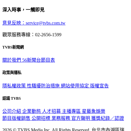
深入時事，一觸即見
意見反映：service@tvbs.com.tw
觀眾服務專線：02-2656-1599
TVBS新聞網
關於我們
56新聞台節目表
政策與隱私
隱私權政策
性騷擾防治措施
網站使用協定
版權宣告
認識 TVBS
公司介紹
企業動態
人才招募
主播專區
星藝象娛樂
節目版權銷售
公開招標
業務服務
官方聲明
獲獎紀錄／認證
2026 © TVBS Media Inc. All Rights Reserved. 台北市內湖區瑞