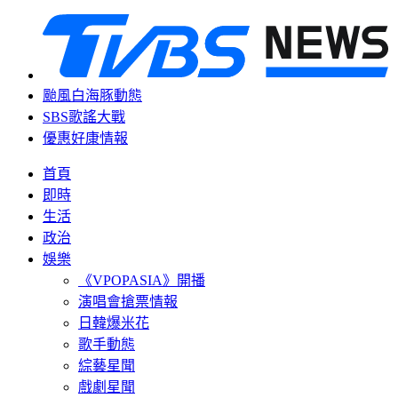
颱風白海豚動態
SBS歌謠大戰
優惠好康情報
首頁
即時
生活
政治
娛樂
《VPOPASIA》開播
演唱會搶票情報
日韓爆米花
歌手動態
綜藝星聞
戲劇星聞