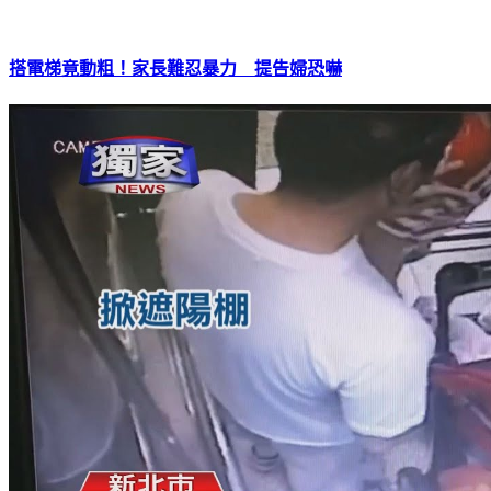
搭電梯竟動粗！家長難忍暴力 提告婦恐嚇