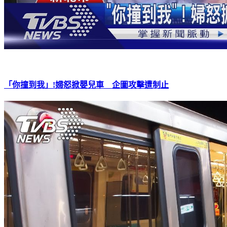
「你撞到我」!婦怒掀嬰兒車 企圖攻擊遭制止