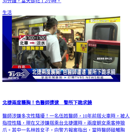
30分鐘，當天卻花了2小時。
生活
北捷兩度襲胸！色醫師遭逮 警所下跪求饒
醫師涉嫌多次性騷擾！一名伍姓醫師，10年前搭火車時，被人
指控性騷，現在又涉嫌搭乘台北捷運時，兩度朝女乘客伸狼
爪。其中一名林姓女子，向警方報案指出，當時醫師碰觸胸