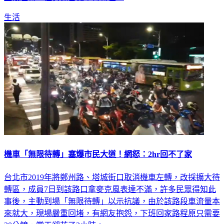
生活
機車「無限待轉」塞爆市民大道！網怒：2hr回不了家
台北市2019年將鄭州路、塔城街口取消機車左轉，改採擴大待
轉區，成員7日到該路口拿麥克風表達不滿，許多民眾得知此
事後，主動到場「無限待轉」以示抗議，由於該路段車流量本
來就大，現場嚴重回堵，有網友抱怨，下班回家路程原只需要