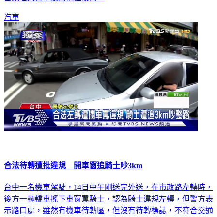
汽車
合法待轉遭批違規 開車窗追騎士吵3km
台中一名機車駕駛，14日中午剛送完外送，在市政路左轉時，
後方一輛轎車搖下車窗罵騎士，認為騎士違規左轉，但警方表
示路口處，雖然有機車待轉區，但沒有待轉標誌，不符合交通