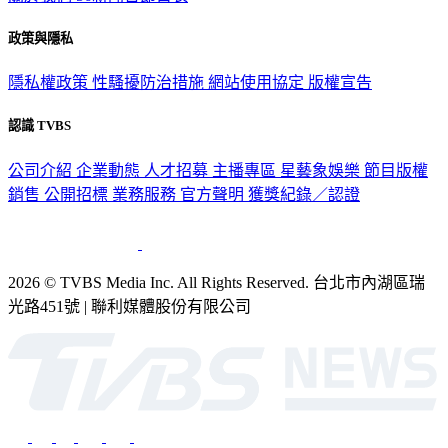
政策與隱私
隱私權政策
性騷擾防治措施
網站使用協定
版權宣告
認識 TVBS
公司介紹
企業動態
人才招募
主播專區
星藝象娛樂
節目版權
銷售
公開招標
業務服務
官方聲明
獲獎紀錄／認證
2026 © TVBS Media Inc. All Rights Reserved. 台北市內湖區瑞
光路451號 | 聯利媒體股份有限公司