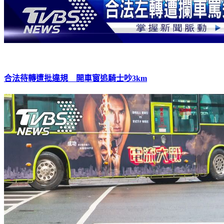
合法待轉遭批違規 開車窗追騎士吵3km