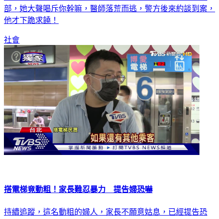
部，她大聲喝斥你幹嘛，醫師落荒而逃，警方後來約談到案，
他才下跪求饒！
社會
搭電梯竟動粗！家長難忍暴力 提告婦恐嚇
持續追蹤，這名動粗的婦人，家長不願意姑息，已經提告恐