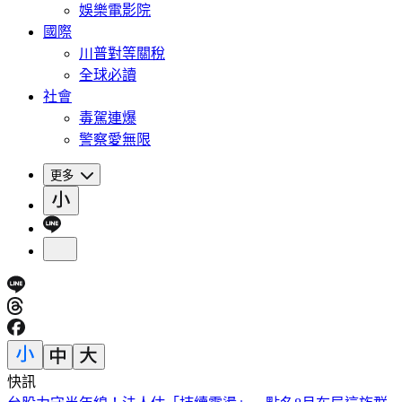
娛樂電影院
國際
川普對等關稅
全球必讀
社會
毒駕連爆
警察愛無限
更多
快訊