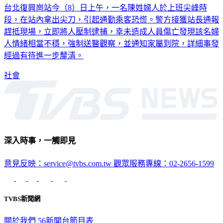
台北復興崗站今（8）日上午，一名陳姓婦人於上班尖峰時
段，在站內拿出尖刀，引起通勤乘客恐慌。警方接獲站長通報
趕抵現場，立即將人壓制逮捕，幸未造成人員傷亡發現該名婦
人情緒相當不穩，強制送醫觀察，並通知家屬到院，詳細事發
經過有待進一步釐清。
社會
深入時事，一觸即見
意見反映：service@tvbs.com.tw
觀眾服務專線：02-2656-1599
TVBS新聞網
關於我們
56新聞台節目表