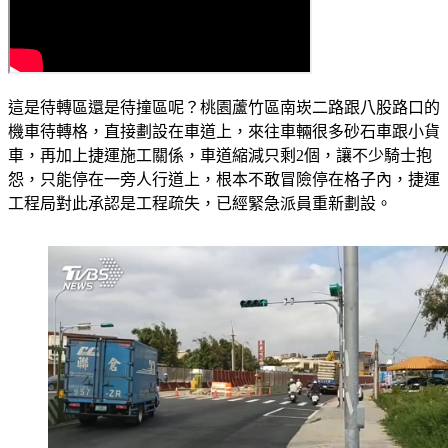
這是待轉區還是待撞區呢？桃園蘆竹區南崁二路跟八股路口的
機車待轉格，直接劃設在車道上，來往車輛很多砂石車跟小貨
車，再加上捷運施工關係，車道縮減只剩2個，讓不少騎士抱
怨，只能停在一旁人行道上，根本不敢冒險停在格子內，捷運
工程局對此承認是工程疏失，已經緊急派員重新劃設。