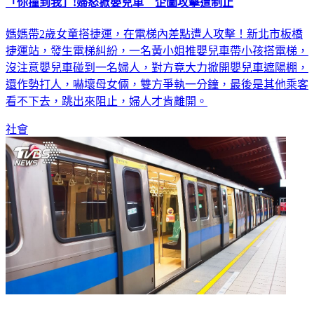
「你撞到我」!婦怒掀嬰兒車 企圖攻擊遭制止
媽媽帶2歲女童搭捷運，在電梯內差點遭人攻擊！新北市板橋
捷運站，發生電梯糾紛，一名黃小姐推嬰兒車帶小孩搭電梯，
沒注意嬰兒車碰到一名婦人，對方竟大力掀開嬰兒車遮陽棚，
還作勢打人，嚇壞母女倆，雙方爭執一分鐘，最後是其他乘客
看不下去，跳出來阻止，婦人才肯離開。
社會