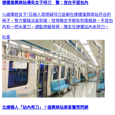
捷運復興崗站傳有女子持刀 警：放在手提包內
51歲陳姓女子7日被人發現疑持刀並躺在捷運復興崗站月台的
椅子，警方獲報派員到場，發現陳女手腕有割傷痕跡，手提包
內有一把水果刀，調監視器發現，陳女在捷運站內未持刀。
社會
北捷婦人「站內亮刀」！復興崗站乘客驚慌閃避