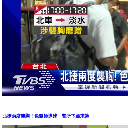
北捷兩度襲胸！色醫師遭逮 警所下跪求饒