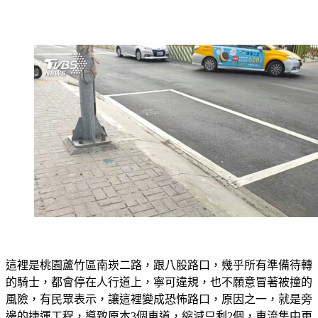
這裡是桃園蘆竹區南崁二路，跟八股路口，幾乎所有準備待轉
的騎士，都會停在人行道上，寧可違規，也不願意冒著被撞的
風險，有民眾表示，讓這裡變成恐怖路口，原因之一，就是旁
邊的捷運工程，導致原本3個車道，縮減只剩2個，車流集中更