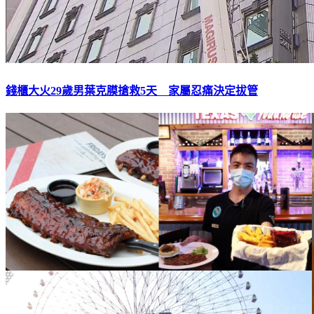
錢櫃大火29歲男葉克膜搶救5天 家屬忍痛決定拔管