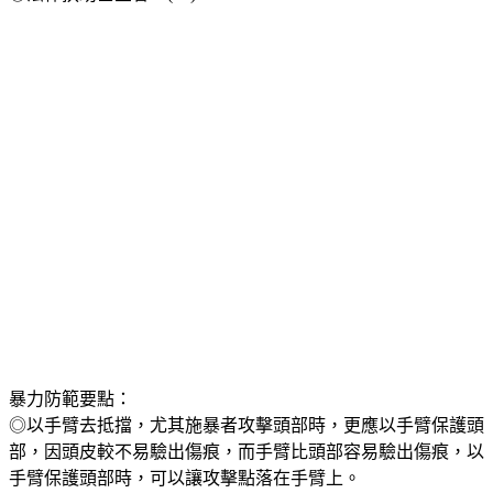
◎法律扶助基金會：(02)412-8518
暴力防範要點：
◎以手臂去抵擋，尤其施暴者攻擊頭部時，更應以手臂保護頭
部，因頭皮較不易驗出傷痕，而手臂比頭部容易驗出傷痕，以