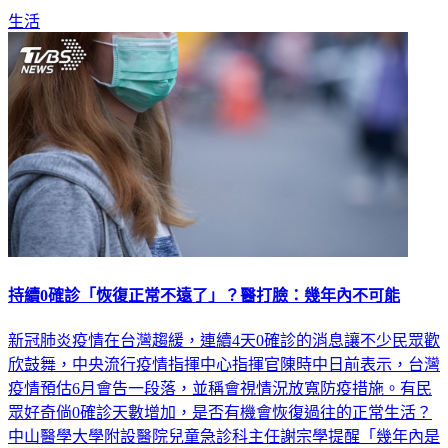
望在防疫期間刺激消費，也幫辛苦的勞工朋友打氣。
生活
持續0確診「恢復正常不遠了」？醫打臉：幾年內不可能
新冠肺炎疫情在台灣趨緩，連續4天0確診的消息讓不少民眾歡
欣鼓舞，中央流行疫情指揮中心指揮官陳時中日前表示，台灣
疫情預估6月會告一段落，並稱會視情況放寬防疫措施。有民
眾好奇倘0確診天數增加，是否有機會恢復過往的正常生活？