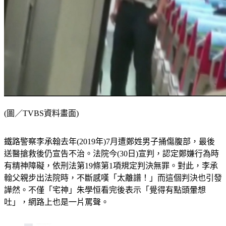
(圖／TVBS資料畫面)
鐵路警察李承翰去年(2019年)7月遭鄭姓男子捅傷腹部，最後
送醫搶救後仍宣告不治。法院今(30日)宣判，認定鄭嫌行為時
有精神障礙，依刑法第19條第1項規定判決無罪。對此，李承
翰父親步出法院時，不斷感嘆「太離譜！」而這個判決也引發
譁然。不僅「宅神」朱學恒看完後表示「覺得有點頭暈想
吐」，網路上也是一片罵聲。