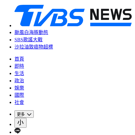
颱風白海豚動態
SBS歌謠大戰
沙拉油致癌物超標
首頁
即時
生活
政治
娛樂
國際
社會
更多