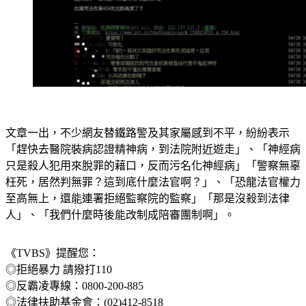
文章一出，不少網友替鐵路警及其家屬感到不平，紛紛表示
「趕快去醫院裝病認證精神病，到法院附近遊走」、「神經病
只是殺人犯用來脫罪的藉口，反而污名化神經病」「警察無辜
枉死，居然判無罪？這到底什麼法官啊？」、「恐龍法官權力
至高無上，還能連署拒絕監察院的監察」「那是沒殺到法律
人」、「我們什麼時後能改制成陪審團制啊」。
《TVBS》提醒您：
◎拒絕暴力 請撥打110
◎反霸凌專線：0800-200-885