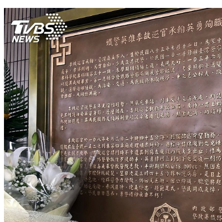
刺死鐵路警！嫌因精神問題 獲無罪50萬交保