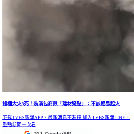
錢櫃大火5死！裝潢包商揪「建材疑點」：不該輕易起火
下載TVBS新聞APP，最新消息不漏接
加入TVBS新聞LINE，
重點新聞一次看