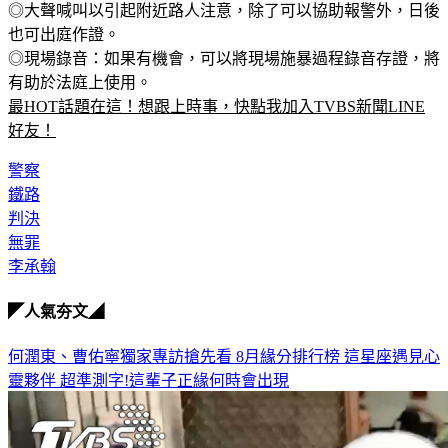
手臂保護頭部時，可以讓攻擊點落在手臂上。 
◎大聲喊叫以引起附近路人注意，除了可以協助報警外，日後
也可出庭作證。 
◎現場錄音：如果有機會，可以將現場施暴過程錄音存證，將
有助於法庭上使用。
最HOT話題在這！想跟上時事，快點我加入TVBS新聞LINE
好友！
警察
鐵路
判決
無罪
李承翰
◤人氣夯文◢
何潤東、曹佑寧獨家專訪搶先看
8月緣分排行榜 這星座遇見心
靈夥伴
超準測字!這輩子正緣何時會出現