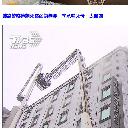
鐵路警察遭刺死案凶嫌無罪 李承翰父母：太離譜