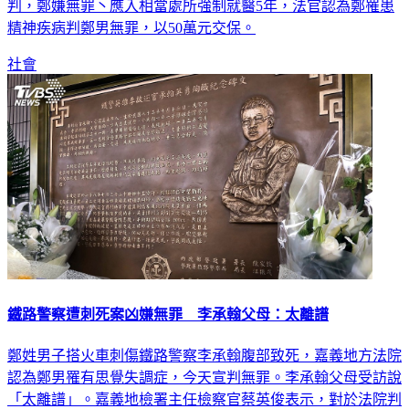
腹部致死，引發社會譁然。對此，地方法院今(30日)一審宣
判，鄭嫌無罪丶應入相當處所強制就醫5年，法官認為鄭罹患
精神疾病判鄭男無罪，以50萬元交保。
社會
鐵路警察遭刺死案凶嫌無罪 李承翰父母：太離譜
鄭姓男子搭火車刺傷鐵路警察李承翰腹部致死，嘉義地方法院
認為鄭男罹有思覺失調症，今天宣判無罪。李承翰父母受訪說