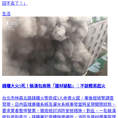
中山醫學大學附設醫院兒童急診科主任謝宗學提醒「幾年內是
回不去了！」
生活
錢櫃大火5死！裝潢包商揪「建材疑點」：不該輕易起火
台北市林森北路錢櫃火警造成5人命喪火窟，事後經檢警調查
發現，店內區域廣播系統及灑水系統事發當時呈現關閉狀態，
要求業者暫停營業，徹底檢討消防安檢措施。對此，一名裝潢