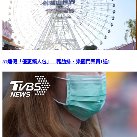
51連假「優惠懶人包」 豬肋排、樂園門票買1送1