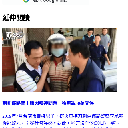
延伸閱讀
刺死鐵路警！嫌因精神問題 獲無罪50萬交保
2019年7月台南市鄭姓男子，搭火車持刀刺傷鐵路警察李承翰