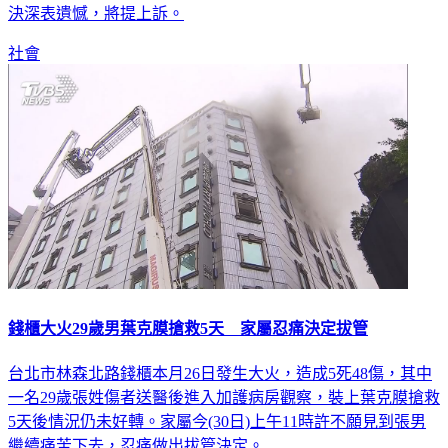
「太離譜」。嘉義地檢署主任檢察官蔡英俊表示，對於法院判
決深表遺憾，將提上訴。
社會
錢櫃大火29歲男葉克膜搶救5天 家屬忍痛決定拔管
台北市林森北路錢櫃本月26日發生大火，造成5死48傷，其中
一名29歲張姓傷者送醫後進入加護病房觀察，裝上葉克膜搶救
5天後情況仍未好轉。家屬今(30日)上午11時許不願見到張男