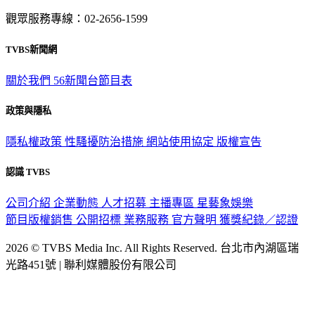
意見反映：service@tvbs.com.tw
觀眾服務專線：02-2656-1599
TVBS新聞網
關於我們
56新聞台節目表
政策與隱私
隱私權政策
性騷擾防治措施
網站使用協定
版權宣告
認識 TVBS
公司介紹
企業動態
人才招募
主播專區
星藝象娛樂
節目版權銷售
公開招標
業務服務
官方聲明
獲獎紀錄／認證
2026 © TVBS Media Inc. All Rights Reserved. 台北市內湖區瑞
光路451號 | 聯利媒體股份有限公司