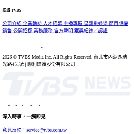
隱私權政策
性騷擾防治措施
網站使用協定
版權宣告
認識 TVBS
公司介紹
企業動態
人才招募
主播專區
星藝象娛樂
節目版權
銷售
公開招標
業務服務
官方聲明
獲獎紀錄／認證
2026 © TVBS Media Inc. All Rights Reserved. 台北市內湖區瑞
光路451號 | 聯利媒體股份有限公司
深入時事，一觸即見