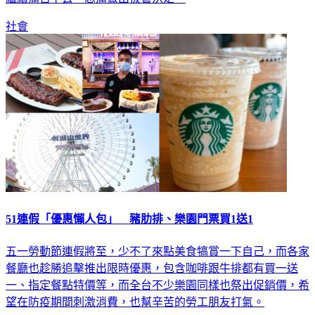
繼續痛苦下去，忍痛做出拔管決定。
社會
51連假「優惠懶人包」 豬肋排、樂園門票買1送1
五一勞動節連假將至，少不了來點美食犒賞一下自己，而各家
餐廳也趁勝追擊推出限時優惠，包含咖啡跟牛排都有買一送
一、指定餐點特價等，而全台不少樂園同樣也祭出促銷價，希