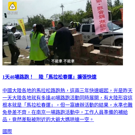
1天40場路跑！ 陸「馬拉松春運」擴張快速
中國大陸各地的馬拉松路跑熱，這兩三年快速崛起，光是昨天
一天大陸各地就有多達40場路跑活動同時展開，有大陸形容這
根本就是「馬拉松春運」，但一窩蜂辦活動的結果，水準也難
免參差不齊，在南京一場路跑活動中，工作人員準備的補給
品，竟然差點被附近的大爺大媽哄搶一空。
國際