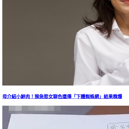
母介紹小鮮肉！猴急慾女聊色還傳「下體蜘蛛網」結果糗爆