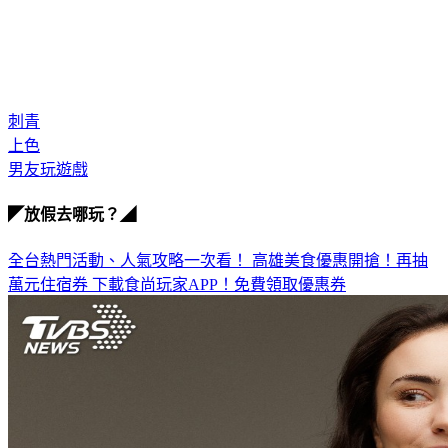
刺青
上色
男友玩遊戲
◤放假去哪玩？◢
全台熱門活動、人氣攻略一次看！
高雄美食優惠開搶！再抽
萬元住宿券
下載食尚玩家APP！免費領取優惠券