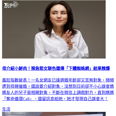
母介紹小鮮肉！猴急慾女聊色還傳「下體蜘蛛網」結果糗爆
尷尬指數破表！一名女網友已達適婚年齡卻又苦無對象，頻頻
遭到母親催婚，還說要介紹對象，沒想到日前卻不小心誤會媽
媽友人的兒子是相親對象，不斷在微信上調戲對方，直到媽媽
「奪命連環Call」、還留訊息給她，她才發現自己誤會大！
生活