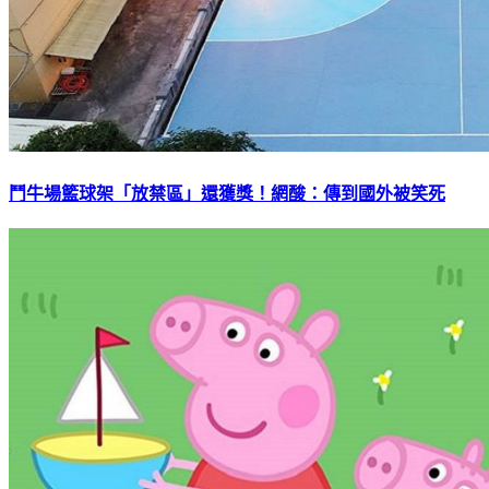
鬥牛場籃球架「放禁區」還獲獎！網酸：傳到國外被笑死