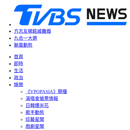
方志友楊銘威離婚
九合一大選
颱風動態
首頁
即時
生活
政治
娛樂
《VPOPASIA》開播
演唱會搶票情報
日韓爆米花
歌手動態
綜藝星聞
戲劇星聞