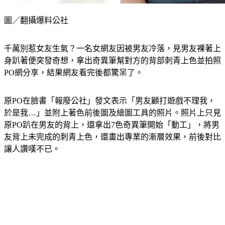
圖／翻攝爆料公社
千萬別惹女友生氣？一名女網友因被男友冷落，見男友裸著上
身趴著便突發奇想，拿出奇異筆幫對方的背部刺青上色並拍照
PO網分享，結果網友看完後都驚呆了。
原PO在臉書「報廢公社」發文表示「男友顧打遊戲不理我，
於是我…」並附上著色前後圖及繪圖工具的照片。照片上只見
原PO趴在男友的背上，還拿出7色奇異筆開始「動工」，將男
友背上未完成的刺青上色，還畫出專業的漸層效果，前後對比
讓人讚嘆不已。