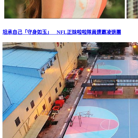
坦承自己「守身如玉」 NFL正妹啦啦隊員遭霸凌退團