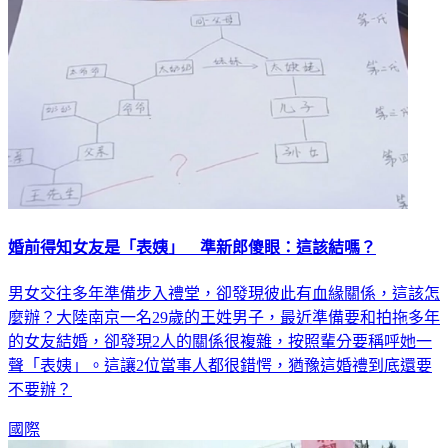
婚前得知女友是「表姨」 準新郎傻眼：這該結嗎？
男女交往多年準備步入禮堂，卻發現彼此有血緣關係，這該怎
麼辦？大陸南京一名29歲的王姓男子，最近準備要和拍拖多年
的女友結婚，卻發現2人的關係很複雜，按照輩分要稱呼她一
聲「表姨」。這讓2位當事人都很錯愕，猶豫這婚禮到底還要
不要辦？
國際