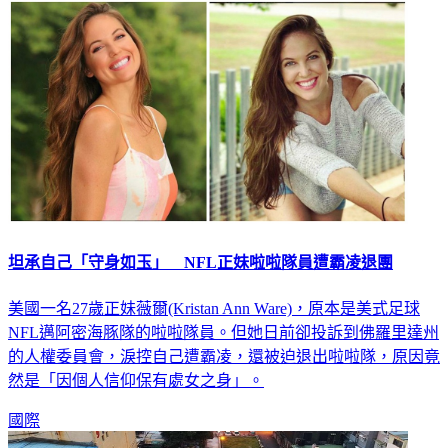
坦承自己「守身如玉」 NFL正妹啦啦隊員遭霸凌退團
美國一名27歲正妹薇爾(Kristan Ann Ware)，原本是美式足球
NFL邁阿密海豚隊的啦啦隊員。但她日前卻投訴到佛羅里達州
的人權委員會，淚控自己遭霸凌，還被迫退出啦啦隊，原因竟
然是「因個人信仰保有處女之身」。
國際