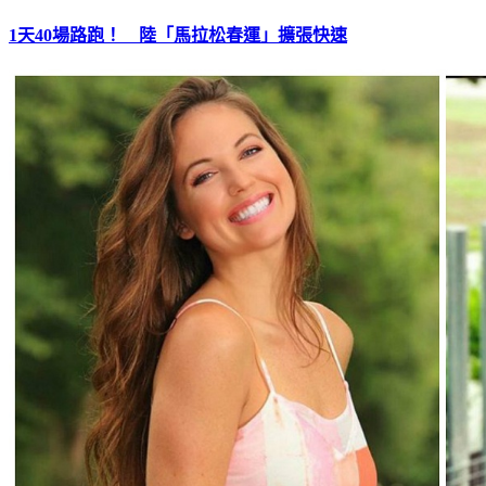
1天40場路跑！ 陸「馬拉松春運」擴張快速