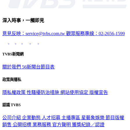
深入時事，一觸即見
意見反映：service@tvbs.com.tw
觀眾服務專線：02-2656-1599
TVBS新聞網
關於我們
56新聞台節目表
政策與隱私
隱私權政策
性騷擾防治措施
網站使用協定
版權宣告
認識 TVBS
公司介紹
企業動態
人才招募
主播專區
星藝象娛樂
節目版權
銷售
公開招標
業務服務
官方聲明
獲獎紀錄／認證