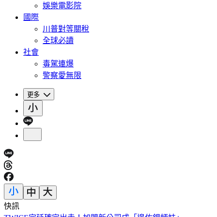
娛樂電影院
國際
川普對等關稅
全球必讀
社會
毒駕連爆
警察愛無限
更多
快訊