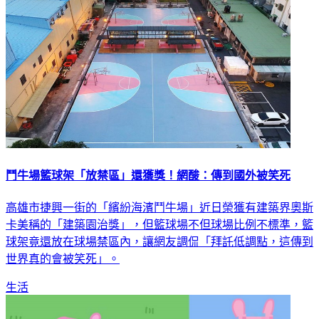
鬥牛場籃球架「放禁區」還獲獎！網酸：傳到國外被笑死
高雄市捷興一街的「繽紛海濱鬥牛場」近日榮獲有建築界奧斯
卡美稱的「建築園治獎」，但籃球場不但球場比例不標準，籃
球架竟還放在球場禁區內，讓網友調侃「拜託低調點，這傳到
世界真的會被笑死」。
生活