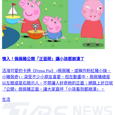
慎入！佩佩豬公開「正面照」讓小孩都崩潰了
活潑可愛的卡通《Peppa Pig》 (佩佩豬，或稱作粉紅豬小妹、
小豬佩奇)，深受不少小朋友喜愛，但在動畫中，佩佩豬總是
以左臉或是右臉示人，不禁讓人好奇她的正面；網路上近日就
「公開」佩佩豬正面，讓大家直呼「小孩看到都崩潰」。
生活