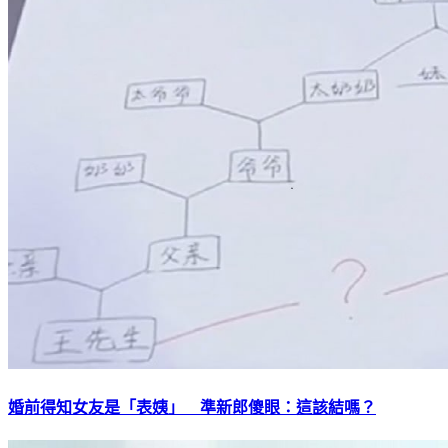
婚前得知女友是「表姨」 準新郎傻眼：這該結嗎？