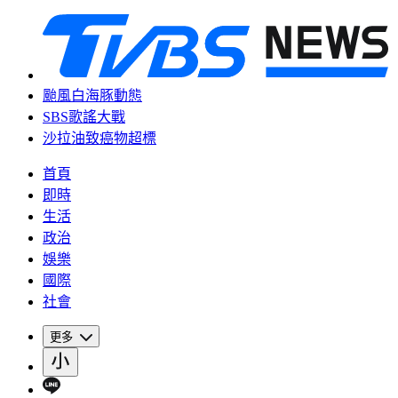
颱風白海豚動態
SBS歌謠大戰
沙拉油致癌物超標
首頁
即時
生活
政治
娛樂
國際
社會
更多