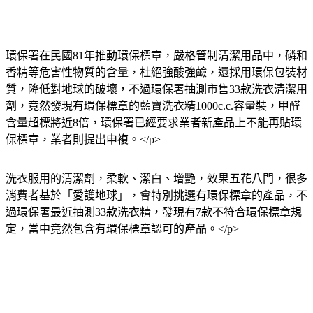
環保署在民國81年推動環保標章，嚴格管制清潔用品中，磷和
香精等危害性物質的含量，杜絕強酸強鹼，還採用環保包裝材
質，降低對地球的破壞，不過環保署抽測市售33款洗衣清潔用
劑，竟然發現有環保標章的藍寶洗衣精1000c.c.容量裝，甲醛
含量超標將近8倍，環保署已經要求業者新產品上不能再貼環
保標章，業者則提出申複。</p>
洗衣服用的清潔劑，柔軟、潔白、增艷，效果五花八門，很多
消費者基於「愛護地球」，會特別挑選有環保標章的產品，不
過環保署最近抽測33款洗衣精，發現有7款不符合環保標章規
定，當中竟然包含有環保標章認可的產品。</p>