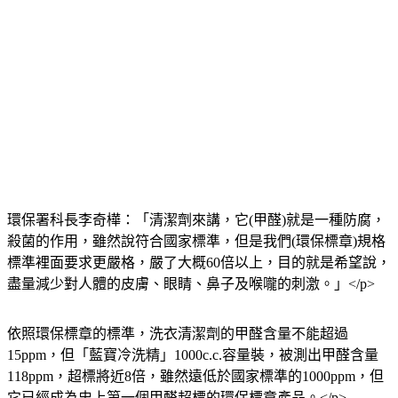
環保署科長李奇樺：「清潔劑來講，它(甲醛)就是一種防腐，
殺菌的作用，雖然說符合國家標準，但是我們(環保標章)規格
標準裡面要求更嚴格，嚴了大概60倍以上，目的就是希望說，
盡量減少對人體的皮膚、眼睛、鼻子及喉嚨的刺激。」</p>
依照環保標章的標準，洗衣清潔劑的甲醛含量不能超過
15ppm，但「藍寶冷洗精」1000c.c.容量裝，被測出甲醛含量
118ppm，超標將近8倍，雖然遠低於國家標準的1000ppm，但
它已經成為史上第一個甲醛超標的環保標章產品。</p>