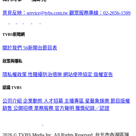
意見反映：service@tvbs.com.tw
觀眾服務專線：02-2656-1599
TVBS新聞網
關於我們
56新聞台節目表
政策與隱私
隱私權政策
性騷擾防治措施
網站使用協定
版權宣告
認識 TVBS
公司介紹
企業動態
人才招募
主播專區
星藝象娛樂
節目版權
銷售
公開招標
業務服務
官方聲明
獲獎紀錄／認證
2026 © TVBS Media Inc. All Rights Reserved. 台北市內湖區瑞