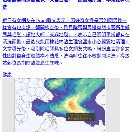
私密處翻開這處驚見「大量白垢」 她當場崩潰：平常都有在
洗
近日有女網友在Dcard發文表示，因好奇女性是否如同男性一
樣會有包皮垢，翻開檢查後，驚見陰蒂與周邊竟然卡著衛生紙
屑與毛髮，讓她大呼「天崩地裂」，表示自己明明平常都有在
清洗兩側，最後只能用棉花棒沾生理食鹽水小心翼翼地清理。
文章曝光後，吸引除毛師與多位女網友共鳴，紛紛直言許多女
性因對自身生理結構不熟悉，洗澡時往往不敢翻開清洗，導致
該部位長期悶熱並產生異味。
健康