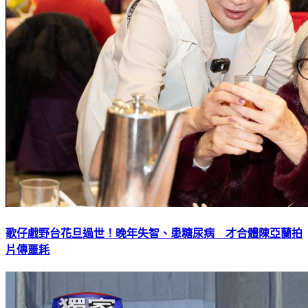
歌仔戲野台花旦過世！晚年失智、患糖尿病 才合體陳亞蘭拍
片傳噩耗