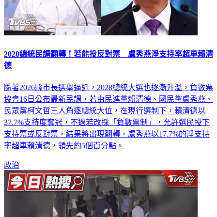
2028總統民調翻轉！若能投反對票 盧秀燕淨支持率超車賴清
德
隨著2026縣市長選舉逼近，2028總統大選也逐漸升溫，負數票
協會16日公布最新民調，若由民進黨賴清德、國民黨盧秀燕、
民眾黨柯文哲三人角逐總統大位，在現行選制下，賴清德以
37.7%支持度奪冠，不過若改採「負數票制」，允許選民投下
支持票或反對票，結果將出現翻轉，盧秀燕以17.7%的淨支持
率超車賴清德，領先約5個百分點。
政治