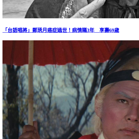
「台語唱將」鄭琇月癌症過世！病情瞞3年 享壽69歲