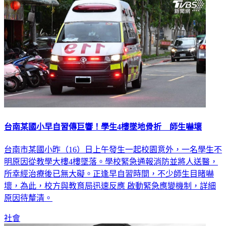
台南某國小早自習傳巨響！學生4樓墜地骨折 師生嚇壞
台南市某國小昨（16）日上午發生一起校園意外，一名學生不
明原因從教學大樓4樓墜落。學校緊急通報消防並將人送醫，
所幸經治療後已無大礙。正逢早自習時間，不少師生目睹嚇
壞，為此，校方與教育局迅速反應 啟動緊急應變機制，詳細
原因待釐清。