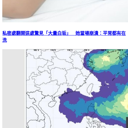
私密處翻開這處驚見「大量白垢」 她當場崩潰：平常都有在
洗