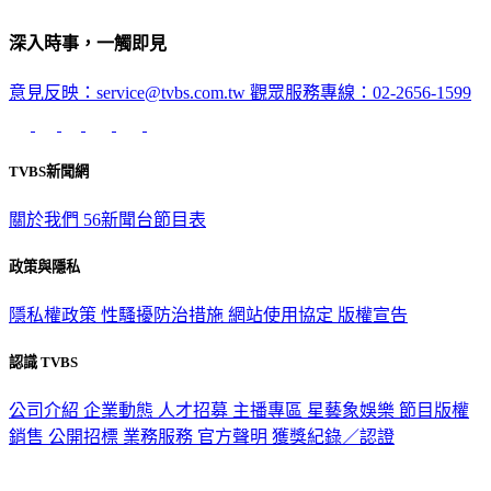
深入時事，一觸即見
意見反映：service@tvbs.com.tw
觀眾服務專線：02-2656-1599
TVBS新聞網
關於我們
56新聞台節目表
政策與隱私
隱私權政策
性騷擾防治措施
網站使用協定
版權宣告
認識 TVBS
公司介紹
企業動態
人才招募
主播專區
星藝象娛樂
節目版權
銷售
公開招標
業務服務
官方聲明
獲獎紀錄／認證