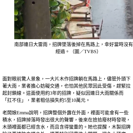
南部連日大雷雨，招牌墜落後掉在馬路上，幸好當時沒有
經過。（圖／TVBS）
面對眼前驚人景象，一大片木作招牌躺在馬路上，儘管外頭下
著大雨，業者擔心妨礙交通，也怕其他民眾因此受傷，趕緊拉
起封鎖線。這面使用約3年的招牌，疑似因連日大雨關係而
「扛不住」，業者粗估損失約5至10萬元。
老闆娘Emma說明，招牌整個外露在外面，裡面可能會有一些
積水，招牌掉落時發出很大的聲響，後來在撿拾廢材時發現，