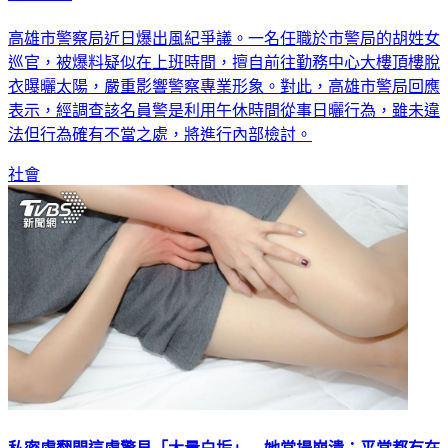
放畫面曝
高雄市警察局近日爆出風紀爭議。一名任職於市警局的胡姓女
巡官，被爆料疑似在上班時間，擅自前往勤務中心大樓頂樓脫
衣曝曬太陽，嚴重影響警察專業形象。對此，高雄市警局回應
表示，經調查該名員警是利用午休時間從事日曬行為，雖未違
法但行為確有不當之處，將進行內部檢討。
社會