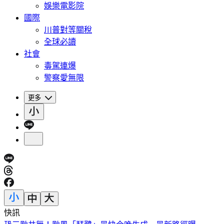
娛樂電影院
國際
川普對等關稅
全球必讀
社會
毒駕連爆
警察愛無限
更多
快訊