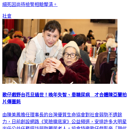
步調查，現場無外力介入情形，後續已通知家屬到場，至於詳
細死因尚待檢警相驗釐清。
社會
歌仔戲野台花旦過世！晚年失智、患糖尿病 才合體陳亞蘭拍
片傳噩耗
由陳美鳳擔任理事長的台灣優質生命協會對社會弱勢不遺餘
力，日前創設網路《笑臉攏底家》公益頻道，安排許多大明星