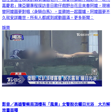
出任公益任務探訪弱勢獨居老人。協會特邀歌仔戲影帝「現代
嘉慶君」陳亞蘭專程探訪昔日歌仔戲野台花旦來春阿嬤，現場
替阿嬤圓夢對唱〈身騎白馬〉，並邀她一起圍爐，阿嬤圓夢不
久就安詳離世，所有人都感到感動圓滿。更多新聞：
娛樂
影音／高雄警察局頂樓有「風景」女警脫衣曬日光浴 大方解