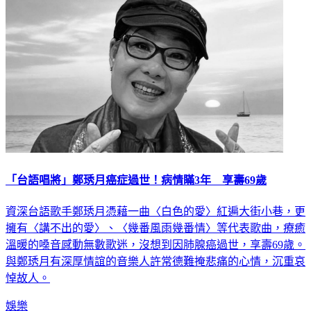
社會
「台語唱將」鄭琇月癌症過世！病情瞞3年 享壽69歲
資深台語歌手鄭琇月憑藉一曲〈白色的愛〉紅遍大街小巷，更
擁有〈講不出的愛〉、〈幾番風雨幾番情〉等代表歌曲，療癒
溫暖的嗓音感動無數歌迷，沒想到因肺腺癌過世，享壽69歲。
與鄭琇月有深厚情誼的音樂人許常德難掩悲痛的心情，沉重哀
悼故人。