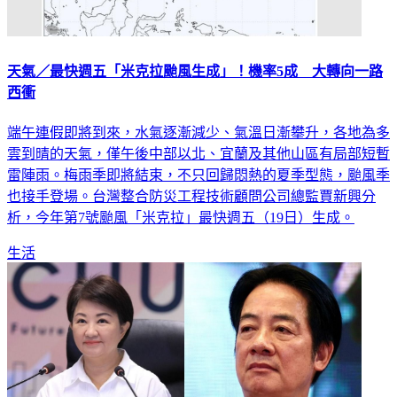
天氣／最快週五「米克拉颱風生成」！機率5成 大轉向一路
西衝
端午連假即將到來，水氣逐漸減少、氣溫日漸攀升，各地為多
雲到晴的天氣，僅午後中部以北、宜蘭及其他山區有局部短暫
雷陣雨。梅雨季即將結束，不只回歸悶熱的夏季型態，颱風季
也接手登場。台灣整合防災工程技術顧問公司總監賈新興分
析，今年第7號颱風「米克拉」最快週五（19日）生成。
生活