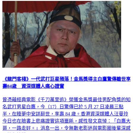
娛樂
《龍門客棧》一代武打巨星殞落！金馬獎得主白鷹驚傳離世享
壽84歲 資深媒體人痛心證實
曾憑藉經典電影《千刀萬里追》榮獲金馬獎最佳男配角獎的知
名武打男星白鷹，今（17）日驚傳已於 5 月 27 日凌晨三點
半，在睡夢中安詳辭世，享壽 84 歲。香港資深媒體人汪曼玲
今日也在臉書上悲痛證實這項噩耗，感性發文哀悼：「白鷹大