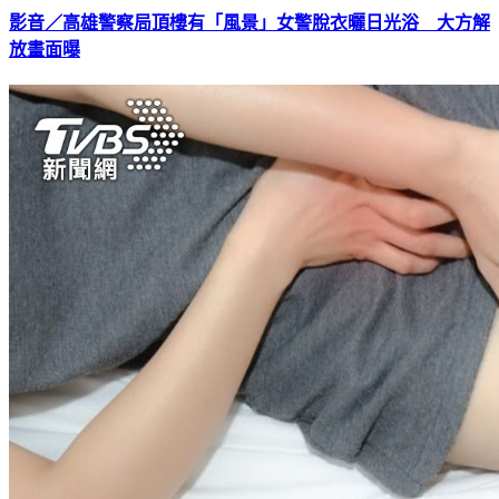
影音／高雄警察局頂樓有「風景」女警脫衣曬日光浴 大方解
放畫面曝