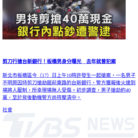
剪刀行搶台新銀行！板橋男身分曝光 去年就曾犯案
新北市板橋區今（17）日上午10時許發生一起搶案，一名男子
不明原因持剪刀搶劫館前東路的台新銀行，警方獲報後火速到
場將人壓制，所幸現場無人受傷。初步調查，男子搶劫約40
萬，至於背後動機警方尚待釐清中。
社會