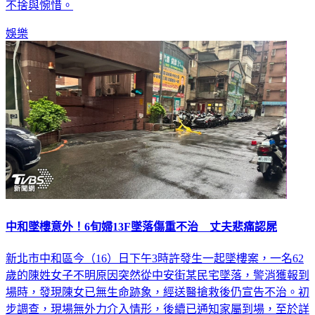
哥，一路走好。」消息一出，令無數老影迷與電影圈後輩深感
不捨與惋惜。
娛樂
中和墜樓意外！6旬婦13F墜落傷重不治 丈夫悲痛認屍
新北市中和區今（16）日下午3時許發生一起墜樓案，一名62
歲的陳姓女子不明原因突然從中安街某民宅墜落，警消獲報到
場時，發現陳女已無生命跡象，經送醫搶救後仍宣告不治。初