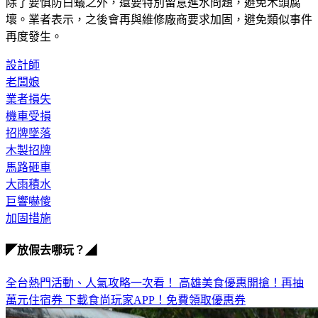
木頭裡面都已經含水，而且含得蠻重的。她也提醒，木製招牌
除了要慎防白蟻之外，還要特別留意進水問題，避免木頭腐
壞。業者表示，之後會再與維修廠商要求加固，避免類似事件
再度發生。
設計師
老闆娘
業者損失
機車受損
招牌墜落
木製招牌
馬路砸車
大雨積水
巨響嚇傻
加固措施
◤放假去哪玩？◢
全台熱門活動、人氣攻略一次看！
高雄美食優惠開搶！再抽
萬元住宿券
下載食尚玩家APP！免費領取優惠券