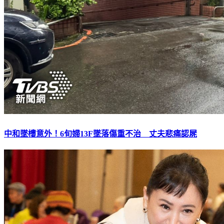
中和墜樓意外！6旬婦13F墜落傷重不治 丈夫悲痛認屍