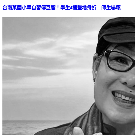
台南某國小早自習傳巨響！學生4樓墜地骨折 師生嚇壞