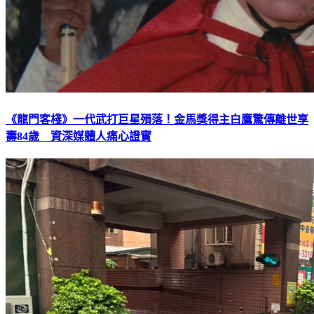
《龍門客棧》一代武打巨星殞落！金馬獎得主白鷹驚傳離世享
壽84歲 資深媒體人痛心證實