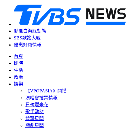
颱風白海豚動態
SBS歌謠大戰
優惠好康情報
首頁
即時
生活
政治
娛樂
《VPOPASIA》開播
演唱會搶票情報
日韓爆米花
歌手動態
綜藝星聞
戲劇星聞