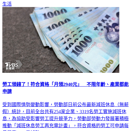
勞工領錢了！符合資格「月領2940元」 不限年齡、產業都能
申請
受到國際情勢變動影響，勞動部日前公布最新減班休息（無薪
假）統計，目前全台共有254家企業、3319名勞工實施減班休
息，為協助受影響勞工提升競爭力，勞動部勞動力發展署積極
推動「減班休息勞工再充電計畫」，符合資格的勞工可申請每
月最高2940元補助。