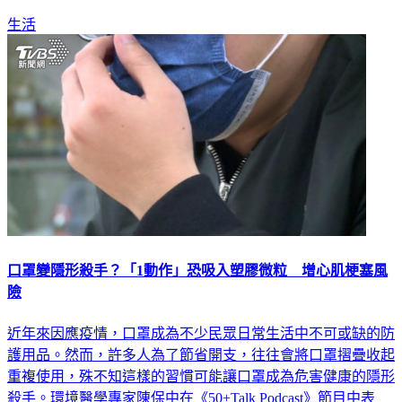
生活
口罩變隱形殺手？「1動作」恐吸入塑膠微粒 增心肌梗塞風
險
近年來因應疫情，口罩成為不少民眾日常生活中不可或缺的防
護用品。然而，許多人為了節省開支，往往會將口罩摺疊收起
重複使用，殊不知這樣的習慣可能讓口罩成為危害健康的隱形
殺手。環境醫學專家陳保中在《50+Talk Podcast》節目中表
示，口罩的主要材質是由聚丙烯（PP）、聚乙烯（PE）等塑