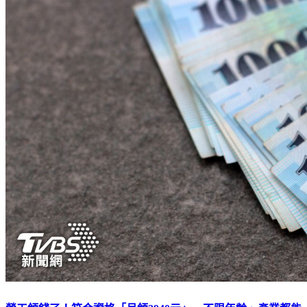
勞工領錢了！符合資格「月領2940元」 不限年齡、產業都能