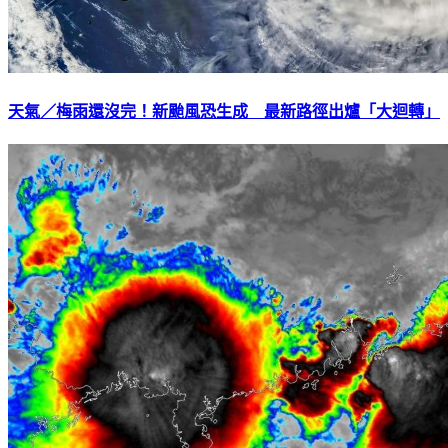
天氣／梅雨還沒完！新颱風恐生成 最新路徑出爐「大迴轉」