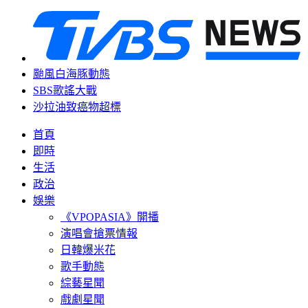
颱風白海豚動態
SBS歌謠大戰
沙拉油致癌物超標
首頁
即時
生活
政治
娛樂
《VPOPASIA》開播
演唱會搶票情報
日韓爆米花
歌手動態
綜藝星聞
戲劇星聞