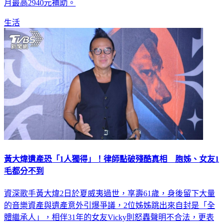
生活
黃大煒遺產恐「1人獨得」！律師點破殘酷真相 胞姊、女友1
毛都分不到
資深歌手黃大煒2日於夏威夷過世，享壽61歲，身後留下大量
的音樂資產與遺產意外引爆爭議，2位姊姊跳出來自封是「全
體繼承人」，相伴31年的女友Vicky則怒轟聲明不合法，更表
示他們刻意隱瞞死訊多日，直到13日才通知黃大煒住在香港的