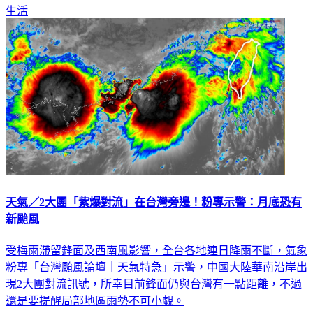
天氣／2大團「紫爆對流」在台灣旁邊！粉專示警：月底恐有
新颱風
受梅雨滯留鋒面及西南風影響，全台各地連日降雨不斷，氣象
粉專「台灣颱風論壇｜天氣特急」示警，中國大陸華南沿岸出
現2大團對流訊號，所幸目前鋒面仍與台灣有一點距離，不過
還是要提醒局部地區雨勢不可小覷。
生活