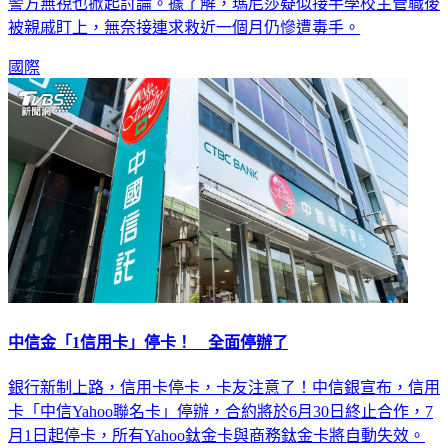
被親戚盯上，無奈接連求救近一個月仍慘遭毒手。
國際
中信金「1信用卡」停卡！ 全面停辦了
銀行新制上路，信用卡停卡，卡友注意了！中信銀宣布，信用
卡「中信Yahoo聯名卡」停辦，合約將於6月30日終止合作，7
月1日起停卡，所有Yahoo鈦金卡與商務鈦金卡將自動失效。