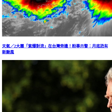
天氣／2大團「紫爆對流」在台灣旁邊！粉專示警：月底恐有
新颱風