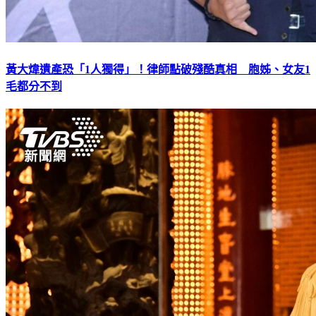
黃大煒遺產恐「1人獨得」！律師點破殘酷真相 胞姊、女友1
毛都分不到