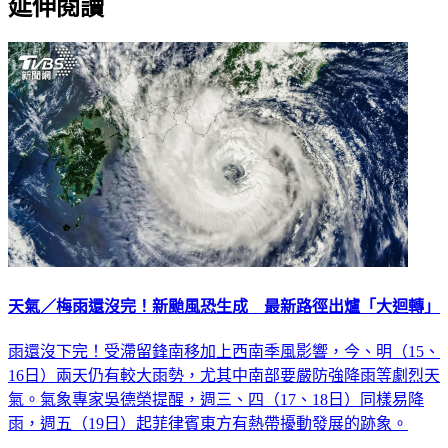
天氣／梅雨還沒完！新颱風恐生成 最新路徑出爐「大迴轉」
雨還沒下完！受滯留鋒南移加上西南季風影響，今、明（15、
16日）兩天仍有較大雨勢，尤其中南部要嚴防強降雨等劇烈天
氣。氣象專家吳德榮提醒，週三、四（17、18日）同樣易降
雨，週五（19日）起菲律賓東方有熱帶擾動發展的跡象。
生活