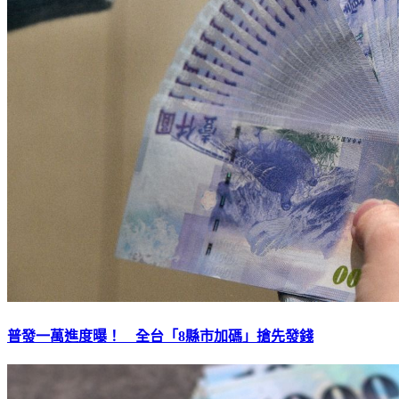
普發一萬進度曝！ 全台「8縣市加碼」搶先發錢