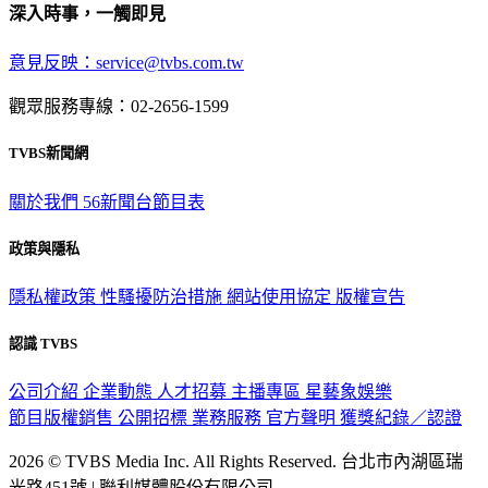
意見反映：service@tvbs.com.tw
觀眾服務專線：02-2656-1599
TVBS新聞網
關於我們
56新聞台節目表
政策與隱私
隱私權政策
性騷擾防治措施
網站使用協定
版權宣告
認識 TVBS
公司介紹
企業動態
人才招募
主播專區
星藝象娛樂
節目版權銷售
公開招標
業務服務
官方聲明
獲獎紀錄／認證
2026 © TVBS Media Inc. All Rights Reserved. 台北市內湖區瑞
光路451號 | 聯利媒體股份有限公司