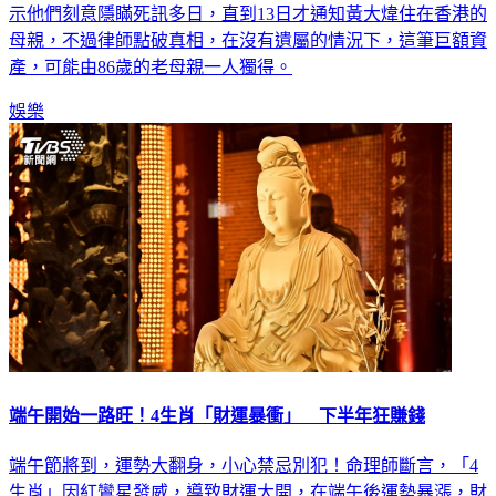
母親，不過律師點破真相，在沒有遺屬的情況下，這筆巨額資
產，可能由86歲的老母親一人獨得。
娛樂
端午開始一路旺！4生肖「財運暴衝」 下半年狂賺錢
端午節將到，運勢大翻身，小心禁忌別犯！命理師斷言，「4
生肖」因紅鸞星發威，導致財運大開，在端午後運勢暴漲，財
神爺不請自來！