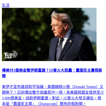
傳美付3億美金幫伊朗重建？川普火大怒轟：蠢蛋民主黨假新
聞
美伊才宣布達成和平協議，美國總統川普（Donald Trump）又
開砲了！日前傳出雙方協議其中一項，為美國與盟友提供至少
3,000億美金，協助伊朗重建。對此，川普火大發文痛批，根
本是「蠢蛋民主黨」（Dumocrats）散布的假新聞。