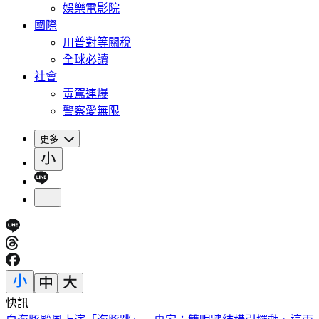
娛樂電影院
國際
川普對等關稅
全球必讀
社會
毒駕連爆
警察愛無限
更多
快訊