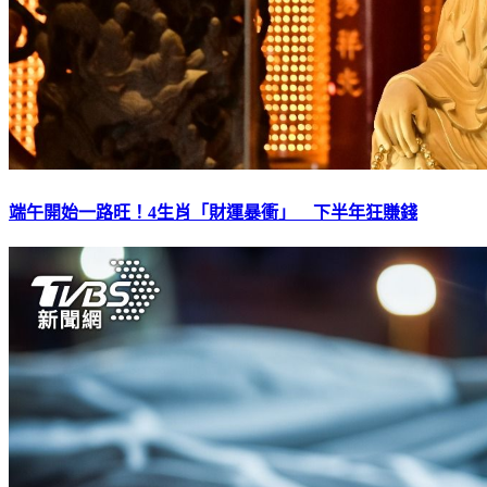
端午開始一路旺！4生肖「財運暴衝」 下半年狂賺錢