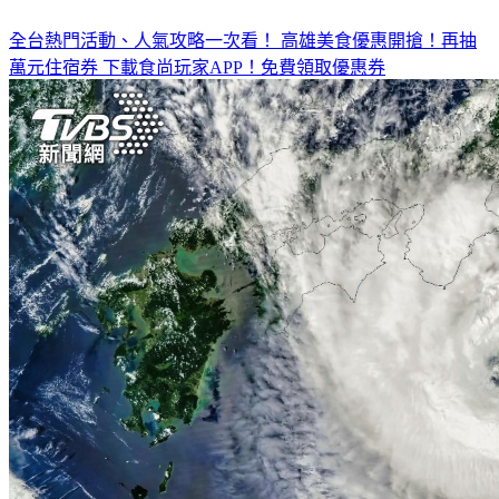
全台熱門活動、人氣攻略一次看！
高雄美食優惠開搶！再抽
萬元住宿券
下載食尚玩家APP！免費領取優惠券