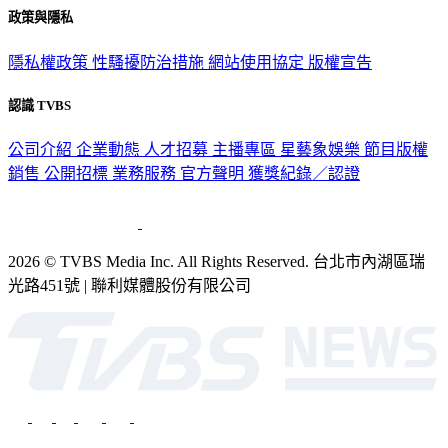
隱私權政策
性騷擾防治措施
網站使用協定
版權宣告
認識 TVBS
公司介紹
企業動態
人才招募
主播專區
星藝象娛樂
節目版權
銷售
公開招標
業務服務
官方聲明
獲獎紀錄／認證
2026 © TVBS Media Inc. All Rights Reserved. 台北市內湖區瑞
光路451號 | 聯利媒體股份有限公司
深入時事，一觸即見