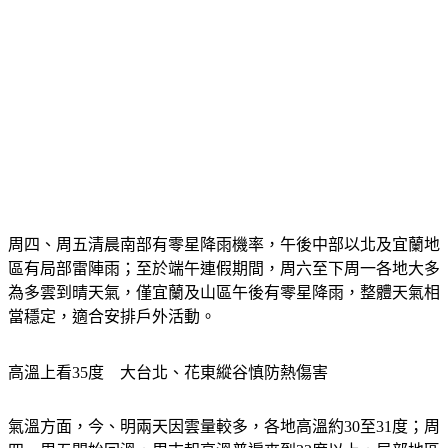
周四、周五清晨南部有零星降雨機率，午後中部以北及宜蘭地
區有局部雷陣雨；
至於端午連假期間，周六至下周一各地大多
為多雲到晴天氣，僅宜蘭及山區午後有零星降雨，整體天氣相
當穩定，適合安排戶外活動。
高溫上看35度　大台北、花東縱谷慎防熱傷害
氣溫方面，今、明兩天因雲量較多，各地高溫約30至31度；周
四、周五開始回溫，周末起高溫普遍來到33度以上，局部地區