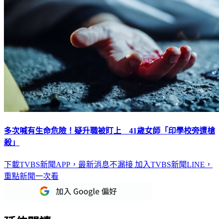
多次喊有生命危險！疑升職被盯上 41歲女師「印學校旁遭槍
殺」
下載TVBS新聞APP，最新消息不漏接
加入TVBS新聞LINE，
重點新聞一次看
延伸閱讀