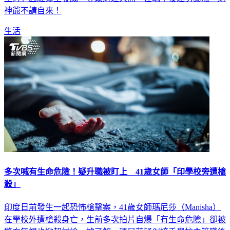
生活
多次喊有生命危險！疑升職被盯上 41歲女師「印學校旁遭槍
殺」
印度日前發生一起恐怖槍擊案，41歲女師瑪尼莎（Manisha）
在學校外遭槍殺身亡，生前多次拍片自爆「有生命危險」卻被
警方無視也掀起討論。據了解，瑪尼莎疑似接手學校主管職後