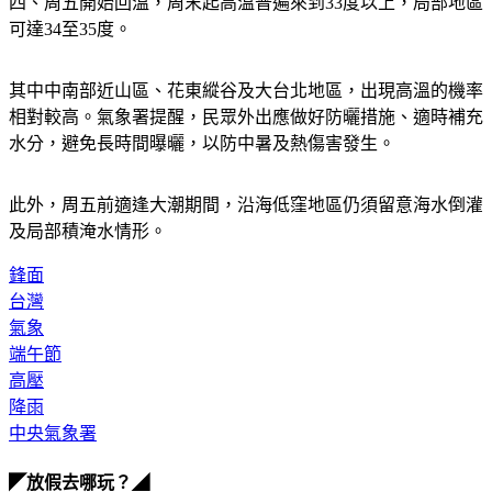
可達34至35度。
其中中南部近山區、花東縱谷及大台北地區，出現高溫的機率
相對較高。氣象署提醒，民眾外出應做好防曬措施、適時補充
水分，
避免長時間曝曬，以防中暑及熱傷害發生。
此外，周五前適逢大潮期間，沿海低窪地區仍須留意海水倒灌
及局部積淹水情形。
鋒面
台灣
氣象
端午節
高壓
降雨
中央氣象署
◤放假去哪玩？◢