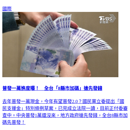
國際
普發一萬進度曝！ 全台「8縣市加碼」搶先發錢
去年普發一萬現金，今年有望普發2.0？國民黨立委提出「國
民支援金」特別條例草案，已完成立法院一讀，目前正付委審
查中。中央普發1萬還沒來，地方政府搶先發錢，全台8縣市加
碼先普發！
生活