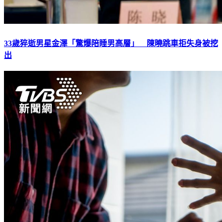
33歲猝逝男星金澤「驚爆陪睡男高層」 陳曉跳車拒失身被挖
出