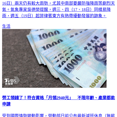
16日）兩天仍有較大雨勢，尤其中南部要嚴防強降雨等劇烈天
氣。氣象專家吳德榮提醒，週三、四（17、18日）同樣易降
雨，週五（19日）起菲律賓東方有熱帶擾動發展的跡象。
生活
勞工領錢了！符合資格「月領2940元」 不限年齡、產業都能
申請
受到國際情勢變動影響，勞動部日前公布最新減班休息（無薪