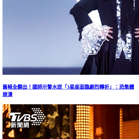
舊帳全翻出！國師示警水逆「3星座面臨劇烈轉折」：恐集體
崩潰