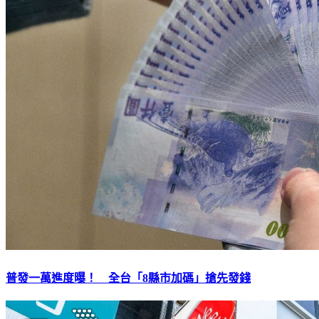
普發一萬進度曝！ 全台「8縣市加碼」搶先發錢