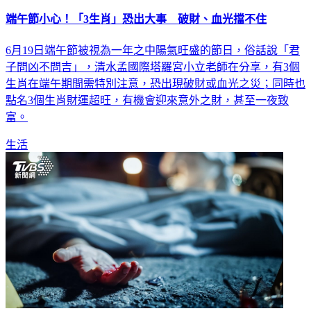
端午節小心！「3生肖」恐出大事 破財、血光擋不住
6月19日端午節被視為一年之中陽氣旺盛的節日，俗話說「君
子問凶不問吉」，清水孟國際塔羅宮小立老師在分享，有3個
生肖在端午期間需特別注意，恐出現破財或血光之災；同時也
點名3個生肖財運超旺，有機會迎來意外之財，甚至一夜致
富。
生活