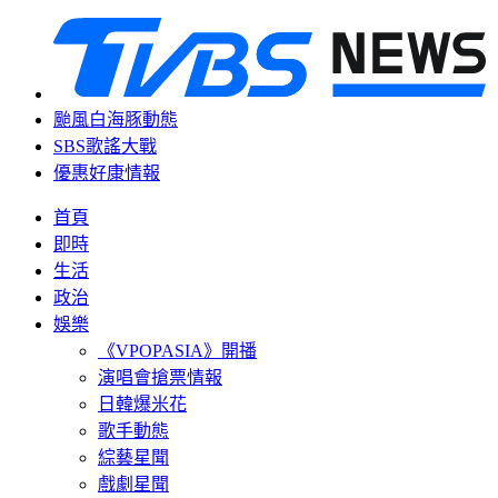
颱風白海豚動態
SBS歌謠大戰
優惠好康情報
首頁
即時
生活
政治
娛樂
《VPOPASIA》開播
演唱會搶票情報
日韓爆米花
歌手動態
綜藝星聞
戲劇星聞