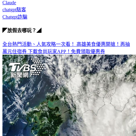
Claude
chatgpt駭客
Chatgpt詐騙
◤放假去哪玩？◢
全台熱門活動、人氣攻略一次看！
高雄美食優惠開搶！再抽
萬元住宿券
下載食尚玩家APP！免費領取優惠券