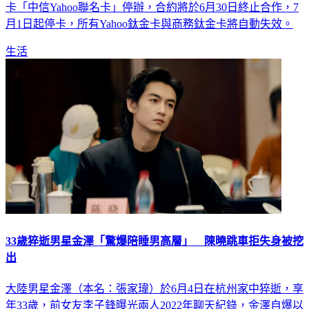
卡「中信Yahoo聯名卡」停辦，合約將於6月30日終止合作，7
月1日起停卡，所有Yahoo鈦金卡與商務鈦金卡將自動失效。
生活
33歲猝逝男星金澤「驚爆陪睡男高層」 陳曉跳車拒失身被挖
出
大陸男星金澤（本名：張家瑋）於6月4日在杭州家中猝逝，享
年33歲，前女友李子鋒曝光兩人2022年聊天紀錄，金澤自爆以