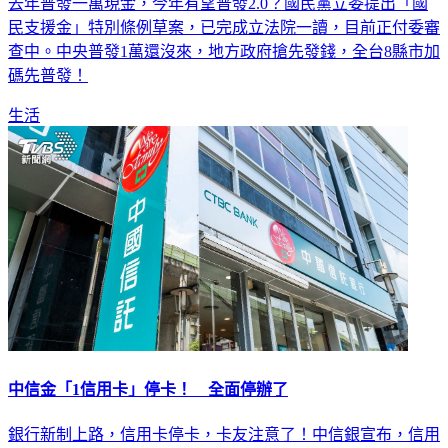
去年普發一萬現金，今年有望普發2.0？國民黨立委提出「國
民支援金」特別條例草案，已完成立法院一讀，目前正付委審
查中。中央普發1萬還沒來，地方政府搶先發錢，全台8縣市加
碼先普發！
生活
中信金「1信用卡」停卡！ 全面停辦了
銀行新制上路，信用卡停卡，卡友注意了！中信銀宣布，信用