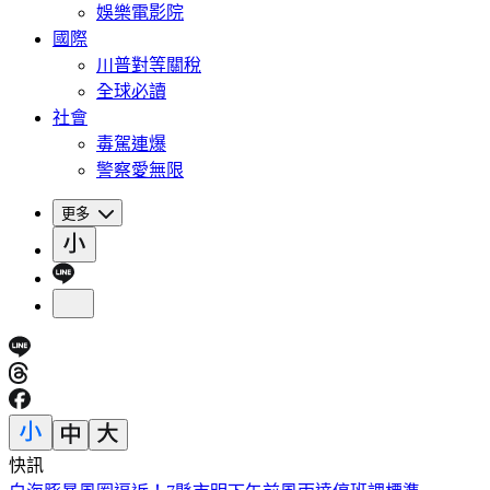
娛樂電影院
國際
川普對等關稅
全球必讀
社會
毒駕連爆
警察愛無限
更多
快訊