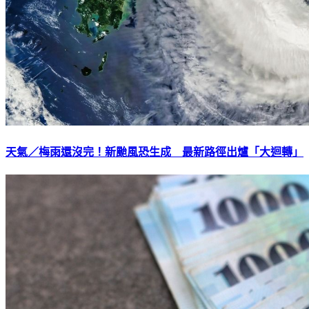
天氣／梅雨還沒完！新颱風恐生成 最新路徑出爐「大迴轉」