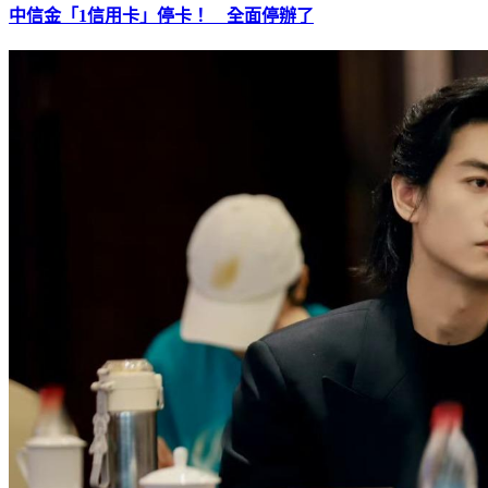
中信金「1信用卡」停卡！ 全面停辦了