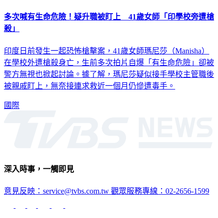
多次喊有生命危險！疑升職被盯上 41歲女師「印學校旁遭槍
殺」
印度日前發生一起恐怖槍擊案，41歲女師瑪尼莎（Manisha）
在學校外遭槍殺身亡，生前多次拍片自爆「有生命危險」卻被
警方無視也掀起討論。據了解，瑪尼莎疑似接手學校主管職後
被親戚盯上，無奈接連求救近一個月仍慘遭毒手。
國際
深入時事，一觸即見
意見反映：service@tvbs.com.tw
觀眾服務專線：02-2656-1599