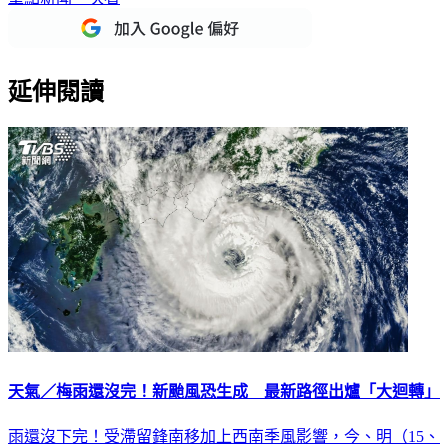
延伸閱讀
天氣／梅雨還沒完！新颱風恐生成 最新路徑出爐「大迴轉」
雨還沒下完！受滯留鋒南移加上西南季風影響，今、明（15、