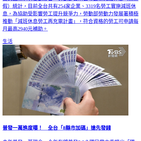
假）統計，目前全台共有254家企業、3319名勞工實施減班休
息，為協助受影響勞工提升競爭力，勞動部勞動力發展署積極
推動「減班休息勞工再充電計畫」，符合資格的勞工可申請每
月最高2940元補助。
生活
普發一萬進度曝！ 全台「8縣市加碼」搶先發錢