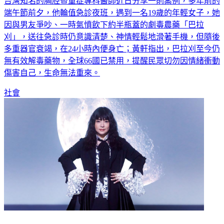
台灣知名的胸腔暨重症專科醫師近日分享一則案例，多年前的
端午節前夕，他輪值急診夜班，遇到一名19歲的年輕女子，她
因與男友爭吵、一時氣憤飲下約半瓶蓋的劇毒農藥「巴拉
刈」，送往急診時仍意識清楚、神情輕鬆地滑著手機，但隨後
多重器官衰竭，在24小時內便身亡；黃軒指出，巴拉刈至今仍
無有效解毒藥物，全球66國已禁用，提醒民眾切勿因情緒衝動
傷害自己，生命無法重來。
社會