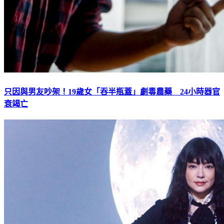
只因與男友吵架！19歲女「吞半瓶蓋」劇毒農藥 24小時器官
衰竭亡