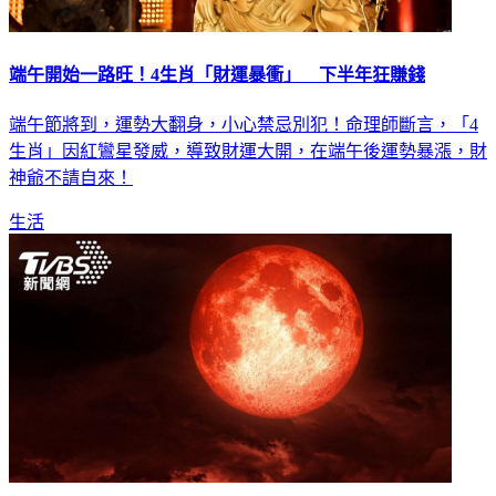
端午開始一路旺！4生肖「財運暴衝」 下半年狂賺錢
端午節將到，運勢大翻身，小心禁忌別犯！命理師斷言，「4
生肖」因紅鸞星發威，導致財運大開，在端午後運勢暴漲，財
神爺不請自來！
生活