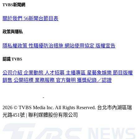
TVBS新聞網
關於我們
56新聞台節目表
政策與隱私
隱私權政策
性騷擾防治措施
網站使用協定
版權宣告
認識 TVBS
公司介紹
企業動態
人才招募
主播專區
星藝象娛樂
節目版權
銷售
公開招標
業務服務
官方聲明
獲獎紀錄／認證
2026 © TVBS Media Inc. All Rights Reserved. 台北市內湖區瑞
光路451號 | 聯利媒體股份有限公司