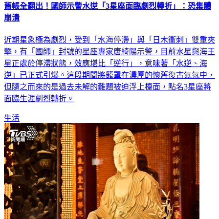
舊帳全翻出！國師示警水逆「3星座面臨劇烈轉折」：恐集體
崩潰
近期星象極為劇烈，受到「水海停滯」與「日木衝刺」雙重夾
擊，有「國師」封號的星座專家唐綺陽示警，目前水星與海王
星正處於停滯狀態，效應堪比「逆行」，意味著「水逆、海
逆」已正式引爆。這段期間將籠罩在濃厚的懷舊復古氣氛中，
但隨之而來的是過去未解的難題被迫浮上檯面，點名3星座將
面臨生涯劇烈轉折。
生活