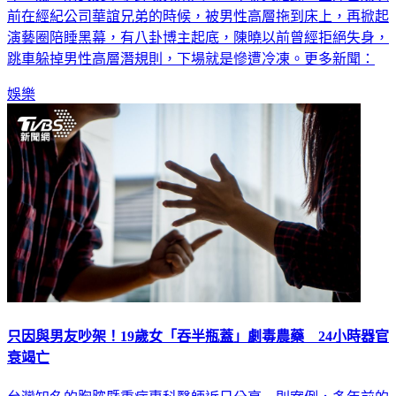
前在經紀公司華誼兄弟的時候，被男性高層拖到床上，再掀起
演藝圈陪睡黑幕，有八卦博主起底，陳曉以前曾經拒絕失身，
跳車躲掉男性高層潛規則，下場就是慘遭冷凍。更多新聞：
娛樂
只因與男友吵架！19歲女「吞半瓶蓋」劇毒農藥 24小時器官
衰竭亡