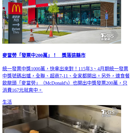
麥當勞「發票中200萬」！ 獎落這縣市
統一發票中獎1000萬，快拿出來對！115年3、4月期統一發票
中獎號碼出爐，全聯、超商7-11、全家都開出。另外，速食餐
飲龍頭「麥當勞」（McDonald's）也開出中獎發票200萬，只
消費167元就爽中。
生活