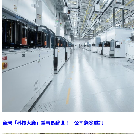
台灣「科技大廠」董事長辭世！ 公司急發重訊