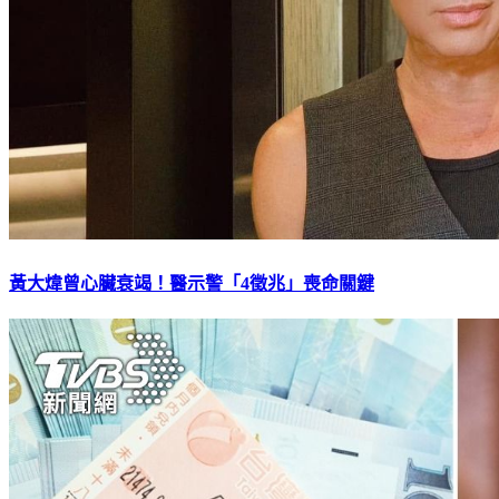
黃大煒曾心臟衰竭！醫示警「4徵兆」喪命關鍵