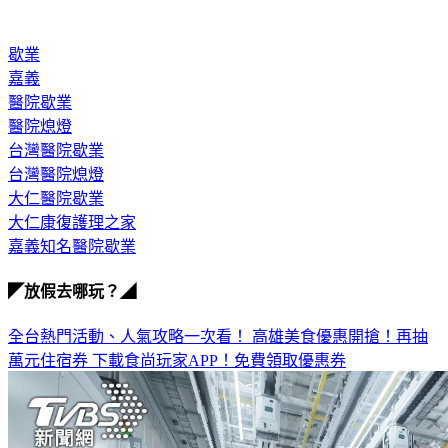
歇業
嘉義
醫院歇業
醫院熄燈
台灣醫院歇業
台灣醫院熄燈
大仁醫院歇業
大仁康復護理之家
嘉義知名醫院歇業
◤放假去哪玩？◢
全台熱門活動、人氣攻略一次看！
高雄美食優惠開搶！再抽
萬元住宿券
下載食尚玩家APP！免費領取優惠券