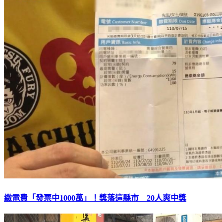
繳電費「發票中1000萬」！獎落這縣市 20人爽中獎