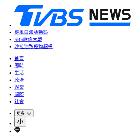
颱風白海豚動態
SBS歌謠大戰
沙拉油致癌物超標
首頁
即時
生活
政治
娛樂
國際
社會
更多