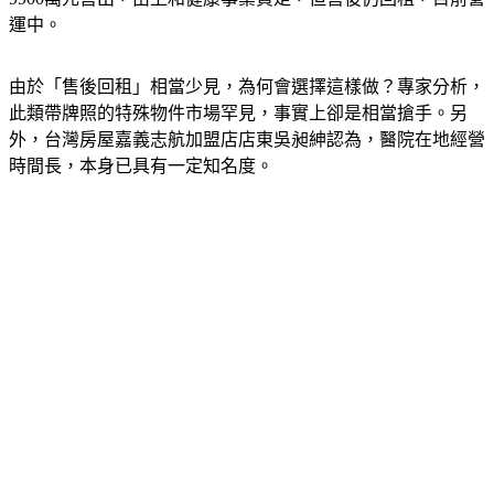
9900萬元售出，由上和健康事業買走，但售後仍回租，目前營
運中。
由於「售後回租」相當少見，為何會選擇這樣做？專家分析，
此類帶牌照的特殊物件市場罕見，事實上卻是相當搶手。另
外，台灣房屋嘉義志航加盟店店東吳昶紳認為，醫院在地經營
時間長，本身已具有一定知名度。