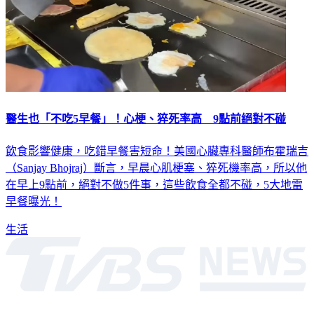
醫生也「不吃5早餐」！心梗、猝死率高 9點前絕對不碰
飲食影響健康，吃錯早餐害短命！美國心臟專科醫師布霍瑞吉
（Sanjay Bhojraj）斷言，早晨心肌梗塞、猝死機率高，所以他
在早上9點前，絕對不做5件事，這些飲食全都不碰，5大地雷
早餐曝光！
生活