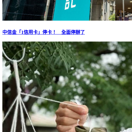
中信金「1信用卡」停卡！ 全面停辦了