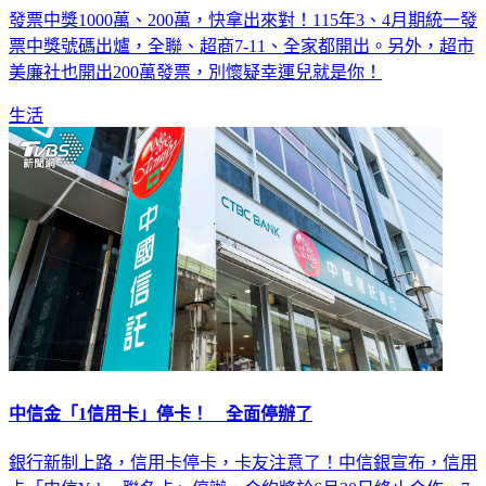
發票中獎1000萬、200萬，快拿出來對！115年3、4月期統一發
票中獎號碼出爐，全聯、超商7-11、全家都開出。另外，超市
美廉社也開出200萬發票，別懷疑幸運兒就是你！
生活
中信金「1信用卡」停卡！ 全面停辦了