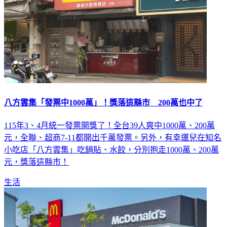
八方雲集「發票中1000萬」！獎落這縣市 200萬也中了
115年3、4月統一發票開獎了！全台39人爽中1000萬、200萬
元，全聯、超商7-11都開出千萬發票。另外，有幸運兒在知名
小吃店「八方雲集」吃鍋貼、水餃，分別抱走1000萬、200萬
元，獎落這縣市！
生活