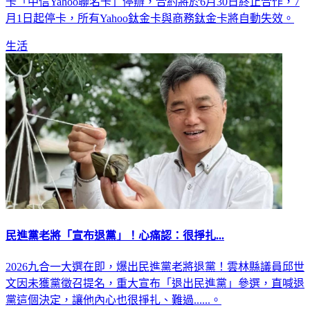
銀行新制上路，信用卡停卡，卡友注意了！中信銀宣布，信用
卡「中信Yahoo聯名卡」停辦，合約將於6月30日終止合作，7
月1日起停卡，所有Yahoo鈦金卡與商務鈦金卡將自動失效。
生活
民進黨老將「宣布退黨」！心痛認：很掙扎...
2026九合一大選在即，爆出民進黨老將退黨！雲林縣議員邱世
文因未獲黨徵召提名，重大宣布「退出民進黨」參選，直喊退