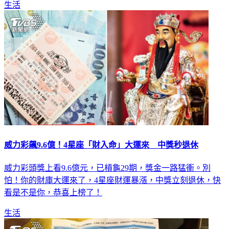
生活
威力彩飆9.6億！4星座「財入命」大運來 中獎秒退休
威力彩頭獎上看9.6億元，已槓龜29期，獎金一路猛衝。別
怕！你的財庫大運來了，4星座財運暴漲，中獎立刻退休，快
看是不是你，恭喜上榜了！
生活