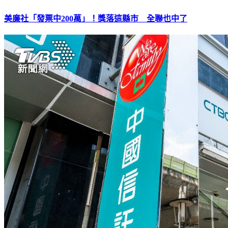
美廉社「發票中200萬」！獎落這縣市 全聯也中了