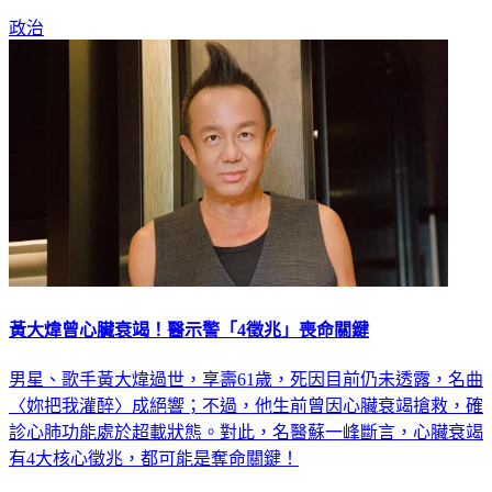
黨這個決定，讓他內心也很掙扎、難過......。
政治
黃大煒曾心臟衰竭！醫示警「4徵兆」喪命關鍵
男星、歌手黃大煒過世，享壽61歲，死因目前仍未透露，名曲
〈妳把我灌醉〉成絕響；不過，他生前曾因心臟衰竭搶救，確
診心肺功能處於超載狀態。對此，名醫蘇一峰斷言，心臟衰竭
有4大核心徵兆，都可能是奪命關鍵！