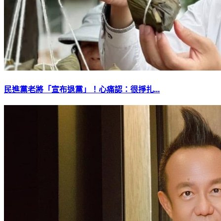
民進黨老將「宣布退黨」！心痛認：很掙扎...