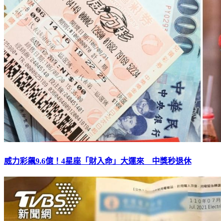
威力彩飆9.6億！4星座「財入命」大運來 中獎秒退休