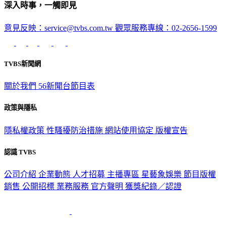
深入時事，一觸即見
意見反映：service@tvbs.com.tw
觀眾服務專線：02-2656-1599
TVBS新聞網
關於我們
56新聞台節目表
政策與隱私
隱私權政策
性騷擾防治措施
網站使用協定
版權宣告
認識 TVBS
公司介紹
企業動態
人才招募
主播專區
星藝象娛樂
節目版權
銷售
公開招標
業務服務
官方聲明
獲獎紀錄／認證