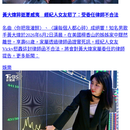
黃大煒猝逝夏威夷 經紀人女友怒了：受委任律師不合法
名曲〈你把我灌醉〉、〈讓每個人都心碎〉成絕響！知名男歌
手黃大煒於2026年6月2日清晨，在美國檀香山的姊姊家中驟然
離世，享壽61歲，家屬透過律師函證實死訊。經紀人女友
Vicky怒轟這封律師函不合法，將會對黃大煒家屬委任的律師
提告。更多新聞：
娛樂