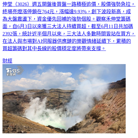
伸堂（3026）週五開盤後買盤一路積極追價，股價強勢急拉，
終場亮燈漲停鎖在764元，漲幅達9.93%，創下波段新高，成
為大盤震盪下，資金優先回補的強勢個股。觀察禾伸堂籌碼
面，自6月3日以來獲三大法人持續買超，截至6月11日共加碼
2392張，統計近半個月以來，三大法人多數時間皆站在買方，
在法人與市場對AI伺服器供應鏈的樂觀情緒延續下，累積的
買超籌碼對其中長線的股價穩定度將帶來支撐。
財經