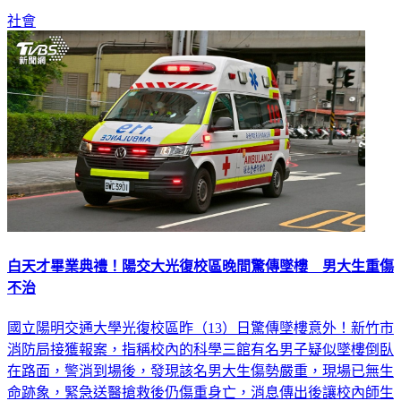
社會
白天才畢業典禮！陽交大光復校區晚間驚傳墜樓 男大生重傷
不治
國立陽明交通大學光復校區昨（13）日驚傳墜樓意外！新竹市
消防局接獲報案，指稱校內的科學三館有名男子疑似墜樓倒臥
在路面，警消到場後，發現該名男大生傷勢嚴重，現場已無生
命跡象，緊急送醫搶救後仍傷重身亡，消息傳出後讓校內師生