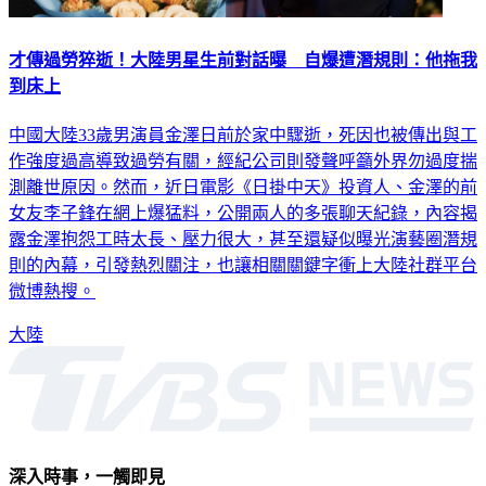
才傳過勞猝逝！大陸男星生前對話曝 自爆遭潛規則：他拖我
到床上
中國大陸33歲男演員金澤日前於家中驟逝，死因也被傳出與工
作強度過高導致過勞有關，經紀公司則發聲呼籲外界勿過度揣
測離世原因。然而，近日電影《日掛中天》投資人、金澤的前
女友李子鋒在網上爆猛料，公開兩人的多張聊天紀錄，內容揭
露金澤抱怨工時太長、壓力很大，甚至還疑似曝光演藝圈潛規
則的內幕，引發熱烈關注，也讓相關關鍵字衝上大陸社群平台
微博熱搜。
大陸
深入時事，一觸即見