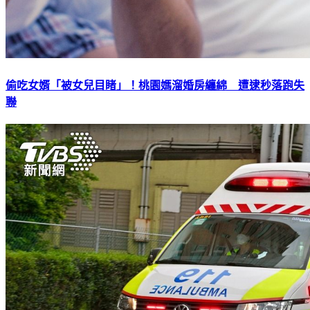
偷吃女婿「被女兒目睹」！桃園媽溜婚房纏綿 遭逮秒落跑失
聯