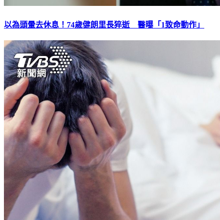
以為頭暈去休息！74歲健朗里長猝逝 醫曝「1致命動作」