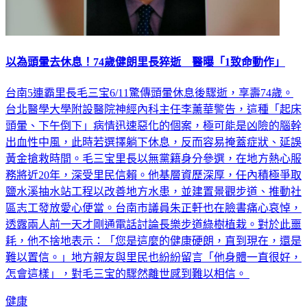
以為頭暈去休息！74歲健朗里長猝逝 醫曝「1致命動作」
台南5連霸里長毛三宝6/11驚傳頭暈休息後驟逝，享壽74歲。
台北醫學大學附設醫院神經內科主任李薰華警告，這種「起床
頭暈、下午倒下」病情迅速惡化的個案，極可能是凶險的腦幹
出血性中風，此時若選擇躺下休息，反而容易掩蓋症狀、延誤
黃金搶救時間。毛三宝里長以無黨籍身分參選，在地方熱心服
務將近20年，深受里民信賴。他基層資歷深厚，任內積極爭取
鹽水溪抽水站工程以改善地方水患，並建置景觀步道、推動社
區志工發放愛心便當。台南市議員朱正軒也在臉書痛心哀悼，
透露兩人前一天才剛通電話討論長樂步道綠樹植栽。對於此噩
耗，他不捨地表示：「您是這麼的健康硬朗，直到現在，還是
難以置信。」地方親友與里民也紛紛留言「他身體一直很好，
怎會這樣」，對毛三宝的驟然離世感到難以相信。
健康