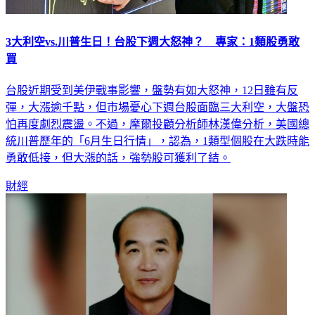
3大利空vs.川普生日！台股下週大怒神？ 專家：1類股勇敢
買
台股近期受到美伊戰事影響，盤勢有如大怒神，12日雖有反
彈，大漲逾千點，但市場憂心下週台股面臨三大利空，大盤恐
怕再度劇烈震盪。不過，摩爾投顧分析師林漢偉分析，美國總
統川普歷年的「6月生日行情」，認為，1類型個股在大跌時能
勇敢低接，但大漲的話，強勢股可獲利了結。
財經