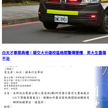
白天才畢業典禮！陽交大光復校區晚間驚傳墜樓 男大生重傷
不治