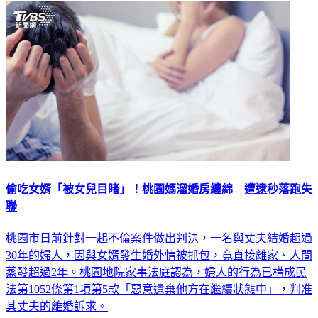
偷吃女婿「被女兒目睹」！桃園媽溜婚房纏綿 遭逮秒落跑失
聯
桃園市日前針對一起不倫案件做出判決，一名與丈夫結婚超過
30年的婦人，因與女婿發生婚外情被抓包，竟直接離家、人間
蒸發超過2年。桃園地院家事法庭認為，婦人的行為已構成民
法第1052條第1項第5款「惡意遺棄他方在繼續狀態中」，判准
其丈夫的離婚訴求。