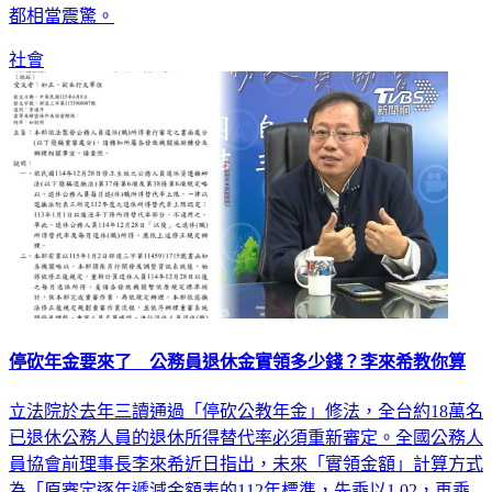
都相當震驚。
社會
停砍年金要來了 公務員退休金實領多少錢？李來希教你算
立法院於去年三讀通過「停砍公教年金」修法，全台約18萬名
已退休公務人員的退休所得替代率必須重新審定。全國公務人
員協會前理事長李來希近日指出，未來「實領金額」計算方式
為「原審定逐年遞減金額表的112年標準，先乘以1.02，再乘