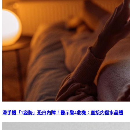
滑手機「1姿勢」恐白內障！醫示警4危機：直接灼傷水晶體