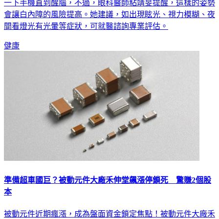
一下手機直到醒腦，不過，眼科醫師粘靖旻提醒，這樣的姿勢
會讓白內障的風險提高。她建議，如出現眩光、視力模糊、夜
間看燈光有光暈等症狀，可就醫諮詢專業評估。
健康
準備超車國巨？被動元件大廠禾伸堂飆漲停鎖死 驚賺2個股
本
被動元件近期瘋漲，成為盤面資金鎖定焦點！被動元件大廠禾