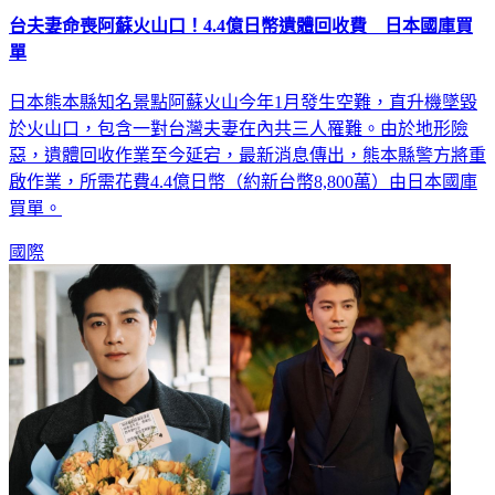
台夫妻命喪阿蘇火山口！4.4億日幣遺體回收費 日本國庫買
單
日本熊本縣知名景點阿蘇火山今年1月發生空難，直升機墜毀
於火山口，包含一對台灣夫妻在內共三人罹難。由於地形險
惡，遺體回收作業至今延宕，最新消息傳出，熊本縣警方將重
啟作業，所需花費4.4億日幣（約新台幣8,800萬）由日本國庫
買單。
國際