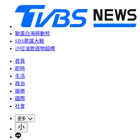
颱風白海豚動態
SBS歌謠大戰
沙拉油致癌物超標
首頁
即時
生活
政治
娛樂
國際
社會
更多