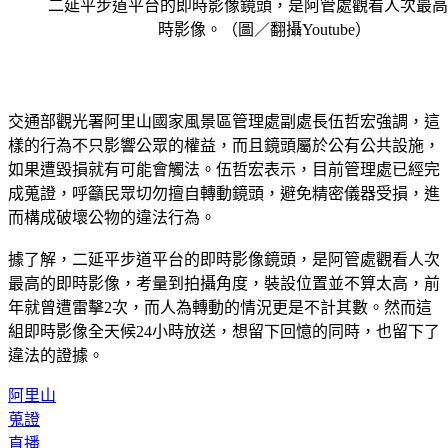
二延平步道平台的即時影像鏡頭，是阿管處觀看人次最高
時影像。（圖／翻攝Youtube）
交通部觀光署阿里山國家風景區管理處副處長伍哲宏強調，這
樣的行為不只影響公眾的權益，而且鏡頭屬於公有公共設施，
如果遭毀損就有可能會觸法。伍哲宏表示，目前管理處已經完
成蒐證，呼籲民眾切勿擅自轉動鏡頭，避免精密儀器受損，進
而構成破壞公物的違法行為。
據了解，二延平步道平台的即時影像鏡頭，是阿管處觀看人次
最高的即時影像，考量到拍攝角度，裝設位置並不算太高，前
年就曾遭雷擊2次，而人為轉動的情況更是不計其數。然而這
組即時影像全天候24小時放送，想留下回憶的同時，也留下了
違法的證據。
阿里山
蒐證
直播