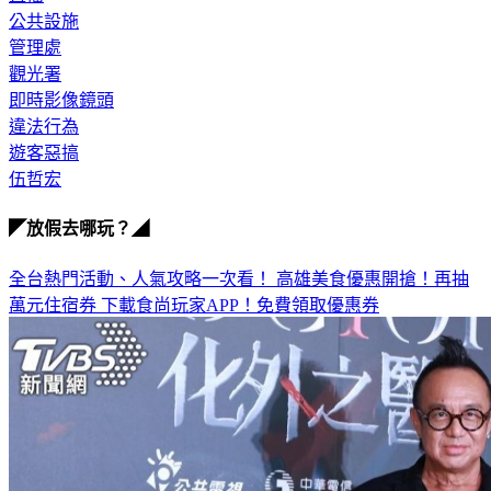
公共設施
管理處
觀光署
即時影像鏡頭
違法行為
遊客惡搞
伍哲宏
◤放假去哪玩？◢
全台熱門活動、人氣攻略一次看！
高雄美食優惠開搶！再抽
萬元住宿券
下載食尚玩家APP！免費領取優惠券