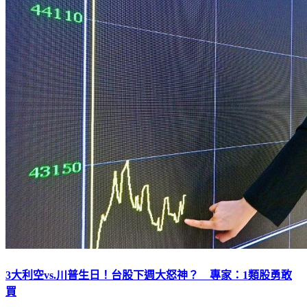
3大利空vs.川普生日！台股下週大怒神？ 專家：1類股勇敢
買