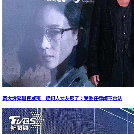
黃大煒猝逝夏威夷 經紀人女友怒了：受委任律師不合法