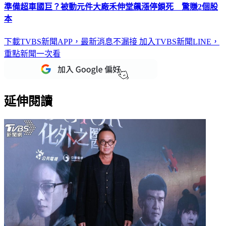
準備超車國巨？被動元件大廠禾伸堂飆漲停鎖死 驚賺2個股
本
下載TVBS新聞APP，最新消息不漏接
加入TVBS新聞LINE，
重點新聞一次看
延伸閱讀