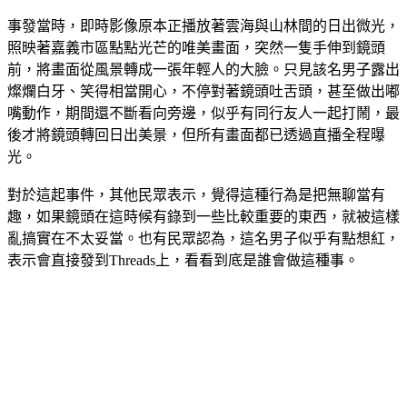
事發當時，即時影像原本正播放著雲海與山林間的日出微光，
照映著嘉義市區點點光芒的唯美畫面，突然一隻手伸到鏡頭
前，將畫面從風景轉成一張年輕人的大臉。只見該名男子露出
燦爛白牙、笑得相當開心，不停對著鏡頭吐舌頭，甚至做出嘟
嘴動作，期間還不斷看向旁邊，似乎有同行友人一起打鬧，最
後才將鏡頭轉回日出美景，但所有畫面都已透過直播全程曝
光。
對於這起事件，其他民眾表示，覺得這種行為是把無聊當有
趣，如果鏡頭在這時候有錄到一些比較重要的東西，就被這樣
亂搞實在不太妥當。也有民眾認為，這名男子似乎有點想紅，
表示會直接發到Threads上，看看到底是誰會做這種事。