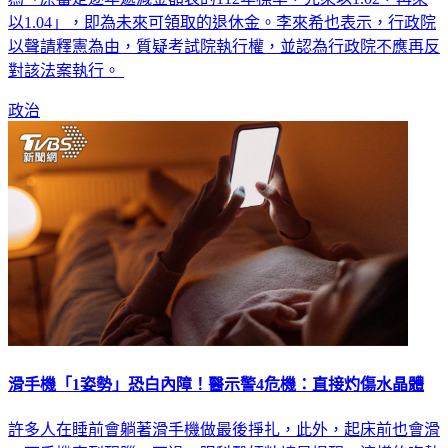
以1.04」，即為未來可領取的退休金。李來希也表示，行政院
以聲請釋憲為由，質疑考試院執行權，並認為行政院不應再反
對該法案執行。
政治
滑手機「1姿勢」恐白內障！醫示警4危機：直接灼傷水晶體
許多人在睡前會躺著滑手機做最後掙扎，此外，起床前也會滑