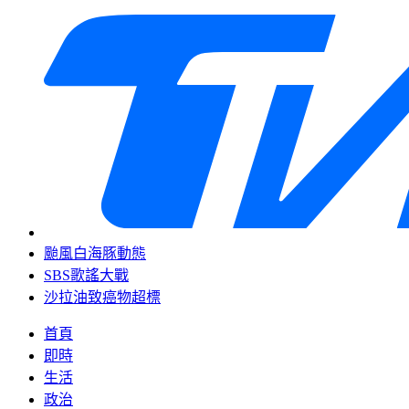
颱風白海豚動態
SBS歌謠大戰
沙拉油致癌物超標
首頁
即時
生活
政治