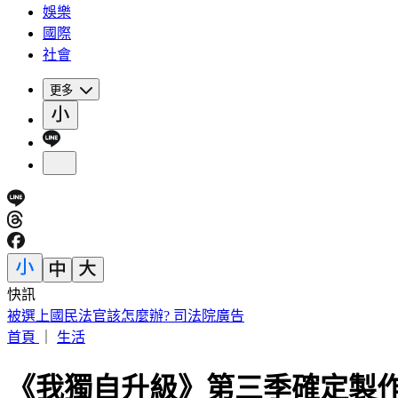
娛樂
國際
社會
更多
快訊
被選上國民法官該怎麼辦? 司法院廣告
首頁
｜
生活
《我獨自升級》第三季確定製