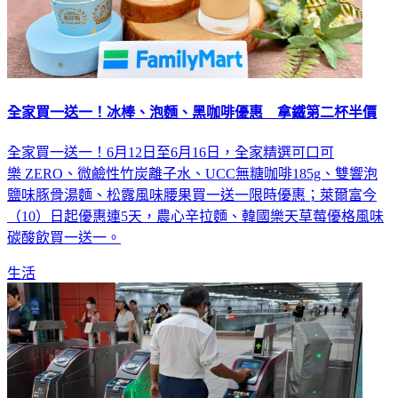
全家買一送一！冰棒、泡麵、黑咖啡優惠 拿鐵第二杯半價
全家買一送一！6月12日至6月16日，全家精選可口可
樂 ZERO、微鹼性竹炭離子水、UCC無糖咖啡185g、雙響泡
鹽味豚骨湯麵、松露風味腰果買一送一限時優惠；萊爾富今
（10）日起優惠連5天，農心辛拉麵、韓國樂天草莓優格風味
碳酸飲買一送一。
生活