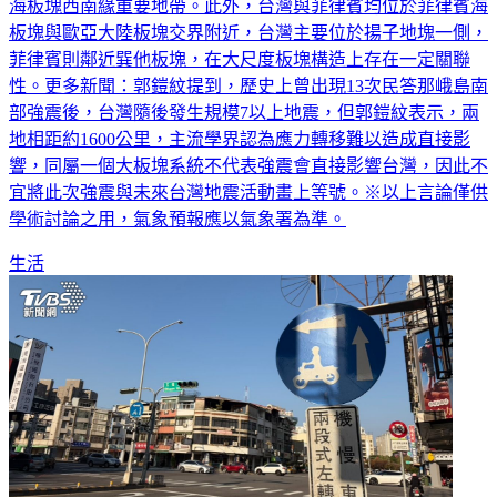
海板塊西南緣重要地帶。此外，台灣與菲律賓均位於菲律賓海
板塊與歐亞大陸板塊交界附近，台灣主要位於揚子地塊一側，
菲律賓則鄰近巽他板塊，在大尺度板塊構造上存在一定關聯
性。更多新聞：郭鎧紋提到，歷史上曾出現13次民答那峨島南
部強震後，台灣隨後發生規模7以上地震，但郭鎧紋表示，兩
地相距約1600公里，主流學界認為應力轉移難以造成直接影
響，同屬一個大板塊系統不代表強震會直接影響台灣，因此不
宜將此次強震與未來台灣地震活動畫上等號。※以上言論僅供
學術討論之用，氣象預報應以氣象署為準。
生活