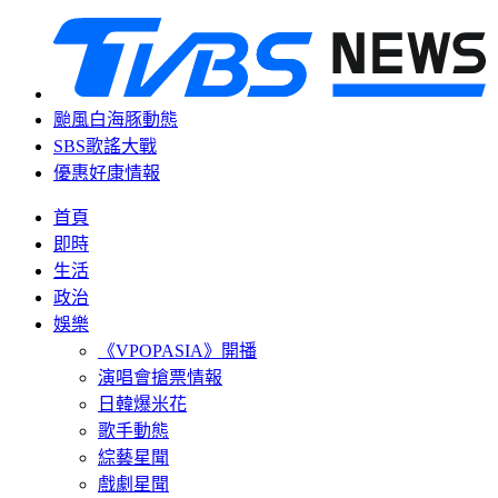
颱風白海豚動態
SBS歌謠大戰
優惠好康情報
首頁
即時
生活
政治
娛樂
《VPOPASIA》開播
演唱會搶票情報
日韓爆米花
歌手動態
綜藝星聞
戲劇星聞