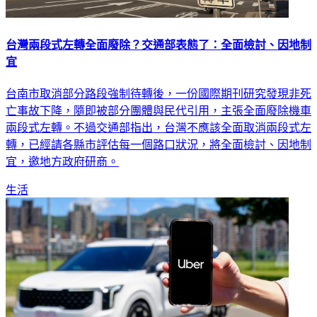
台灣兩段式左轉全面廢除？交通部表態了：全面檢討、因地制
宜
台南市取消部分路段強制待轉後，一份國際期刊研究發現非死
亡事故下降，隨即被部分團體與民代引用，主張全面廢除機車
兩段式左轉。不過交通部指出，台灣不應該全面取消兩段式左
轉，已經請各縣市評估每一個路口狀況，將全面檢討、因地制
宜，邀地方政府研商。
生活