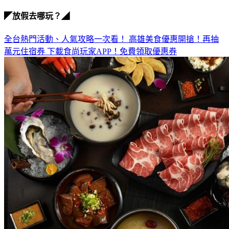
◤放假去哪玩？◢
全台熱門活動、人氣攻略一次看！
高雄美食優惠開搶！再抽
萬元住宿券
下載食尚玩家APP！免費領取優惠券