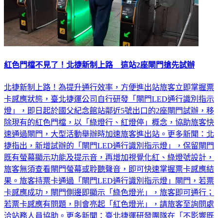
紅色門檔不見了！北捷新制上路 這站2座閘門搶先試辦
北捷新制上路！為提升通行效率，方便進出站旅客立即掌握票
卡感應狀態，臺北捷運公司自行研發「閘門LED通行識別指示
燈」，即日起於國父紀念館站鄰近5號出口的2座閘門試辦，移
除現有的紅色門檔，以「綠燈行、紅燈停」概念，協助旅客快
速通過閘門，大型活動舉辦時加速旅客進出站。更多新聞：北
捷指出，新增試辦的「閘門LED通行識別指示燈」，保留閘門
既有螢幕顯示功能及提示音，再增加視覺化紅、綠燈號設計，
旅客無須查看閘門螢幕或聆聽聲音，即可快速掌握票卡感應結
果。旅客持票卡通過「閘門LED通行識別指示燈」閘門，若票
卡感應成功，閘門側邊即顯示「綠色燈光」，旅客即可通行；
若票卡感應有問題，則會亮起「紅色燈光」，請旅客至詢問處
洽站務人員協助。更多新聞：臺北捷運研發團隊在「不影響既