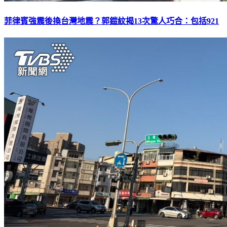
菲律賓強震後換台灣地震？郭鎧紋揭13次驚人巧合：包括921