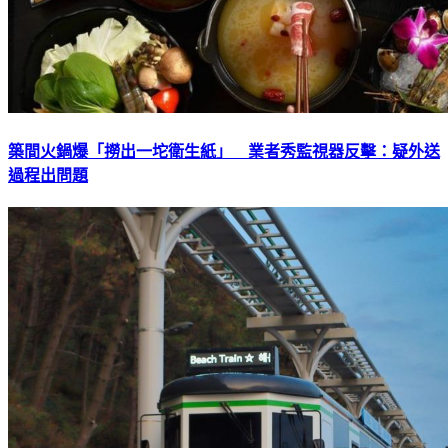
築間火鍋爆「撈出一坨衛生紙」 業者秀監視器反擊：疑外送
過程出問題