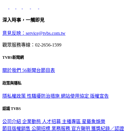
深入時事，一觸即見
意見反映：service@tvbs.com.tw
觀眾服務專線：02-2656-1599
TVBS新聞網
關於我們
56新聞台節目表
政策與隱私
隱私權政策
性騷擾防治措施
網站使用協定
版權宣告
認識 TVBS
公司介紹
企業動態
人才招募
主播專區
星藝象娛樂
節目版權銷售
公開招標
業務服務
官方聲明
獲獎紀錄／認證