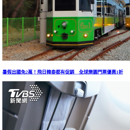
暑假出國免2萬！飛日韓泰都有促銷 全球樂園門票優惠1折