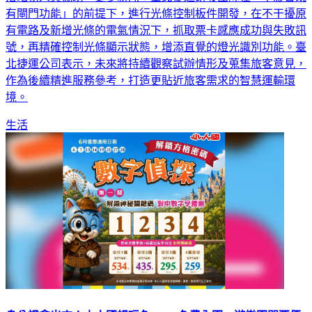
有閘門功能」的前提下，進行光條控制板件開發，在不干擾原
有電路及新增光條的電氣情況下，抓取票卡感應成功與失敗訊
號，再精確控制光條顯示狀態，增添直覺的燈光識別功能。臺
北捷運公司表示，未來將持續觀察試辦情形及蒐集旅客意見，
作為後續精進服務參考，打造更貼近旅客需求的智慧運輸環
境。
生活