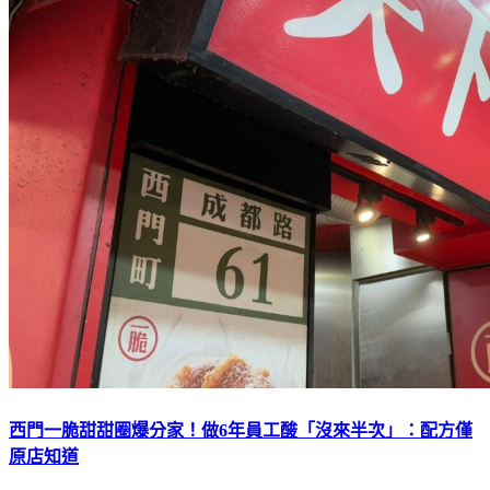
西門一脆甜甜圈爆分家！做6年員工酸「沒來半次」：配方僅
原店知道