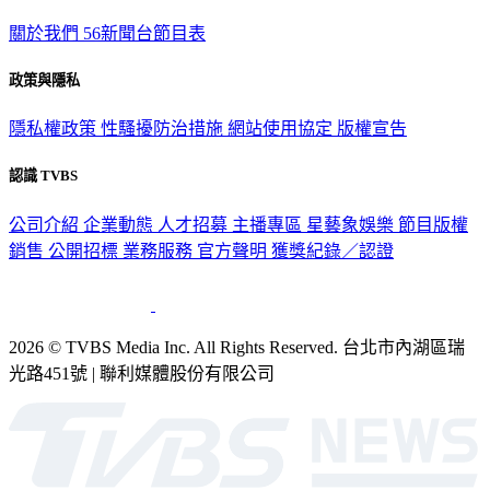
關於我們
56新聞台節目表
政策與隱私
隱私權政策
性騷擾防治措施
網站使用協定
版權宣告
認識 TVBS
公司介紹
企業動態
人才招募
主播專區
星藝象娛樂
節目版權
銷售
公開招標
業務服務
官方聲明
獲獎紀錄／認證
2026 © TVBS Media Inc. All Rights Reserved. 台北市內湖區瑞
光路451號 | 聯利媒體股份有限公司