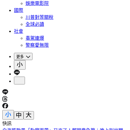
娛樂電影院
國際
川普對等關稅
全球必讀
社會
毒駕連爆
警察愛無限
更多
快訊