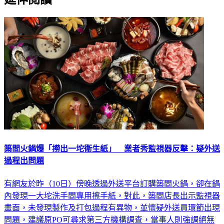
築間火鍋爆「撈出一坨衛生紙」 業者秀監視器反擊：疑外送
過程出問題
有網友於昨（10日）傍晚透過外送平台訂購築間火鍋，卻在鍋
內發現一大坨洗手間專用擦手紙，對此，築間店長出示監視器
畫面，未發現製作及打包過程有異物，並懷疑外送員環節出現
問題，建議原PO可尋求第三方機構調查，當事人則強調絕無