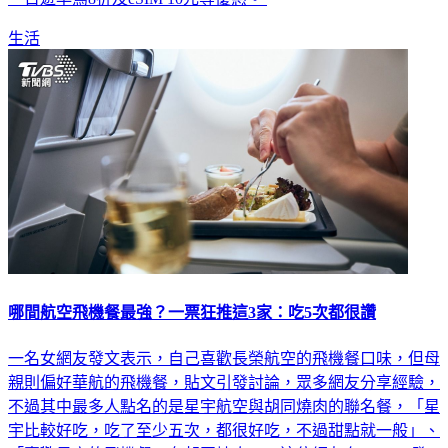
生活
哪間航空飛機餐最強？一票狂推這3家：吃5次都很讚
一名女網友發文表示，自己喜歡長榮航空的飛機餐口味，但母
親則偏好華航的飛機餐，貼文引發討論，眾多網友分享經驗，
不過其中最多人點名的是星宇航空與胡同燒肉的聯名餐，「星
宇比較好吃，吃了至少五次，都很好吃，不過甜點就一般」、