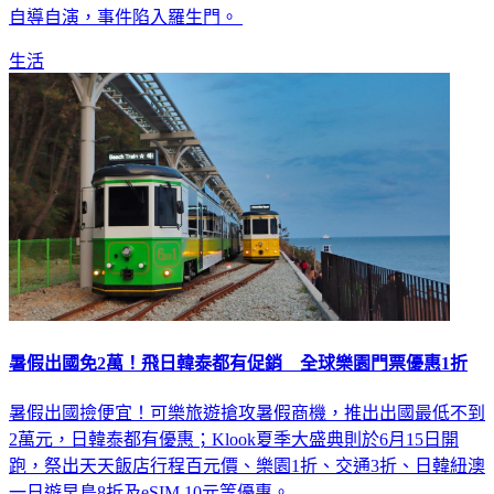
自導自演，事件陷入羅生門。
生活
暑假出國免2萬！飛日韓泰都有促銷 全球樂園門票優惠1折
暑假出國撿便宜！可樂旅遊搶攻暑假商機，推出出國最低不到
2萬元，日韓泰都有優惠；Klook夏季大盛典則於6月15日開
跑，祭出天天飯店行程百元價、樂園1折、交通3折、日韓紐澳
一日遊早鳥8折及eSIM 10元等優惠。