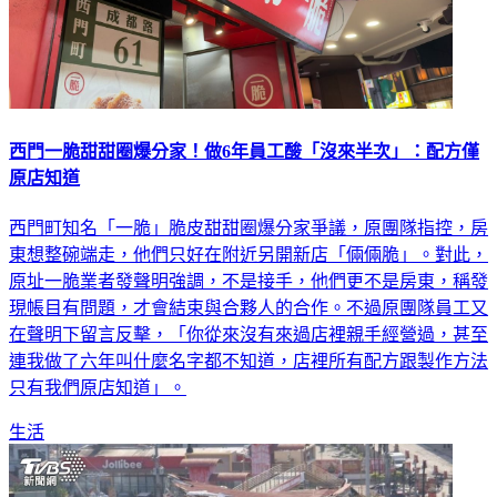
西門一脆甜甜圈爆分家！做6年員工酸「沒來半次」：配方僅
原店知道
西門町知名「一脆」脆皮甜甜圈爆分家爭議，原團隊指控，房
東想整碗端走，他們只好在附近另開新店「倆倆脆」。對此，
原址一脆業者發聲明強調，不是接手，他們更不是房東，稱發
現帳目有問題，才會結束與合夥人的合作。不過原團隊員工又
在聲明下留言反擊，「你從來沒有來過店裡親手經營過，甚至
連我做了六年叫什麼名字都不知道，店裡所有配方跟製作方法
只有我們原店知道」。
生活