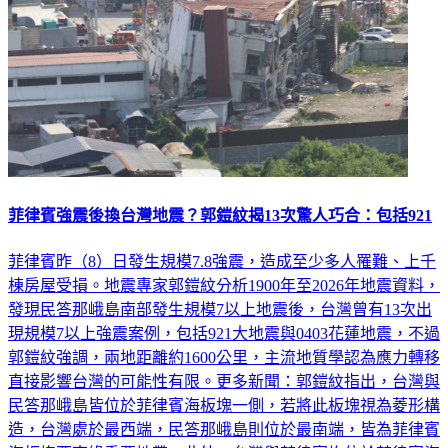
菲律賓強震後換台灣地震？郭鎧紋揭13次驚人巧合：包括921
菲律賓昨（8）日發生規模7.8強震，造成至少多人罹難、上千
棟房屋受損。地震專家郭鎧紋分析1900年至2026年地震資料，
發現民答那峨島南部發生規模7以上地震後，台灣曾有13次出
現規模7以上強震案例，包括921大地震與0403花蓮地震，不過
郭鎧紋強調，兩地距離約1600公里，主流地質學認為應力轉移
直接影響台灣的可能性有限。更多新聞：郭鎧紋指出，台灣與
民答那峨島皆位於菲律賓海板塊一側，若將此板塊視為菱形構
造，台灣處於最西端，民答那峨島則位於最南端，皆為菲律賓