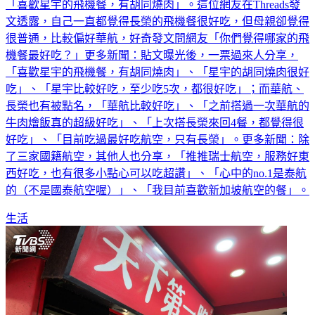
「喜歡星宇的飛機餐，有胡同燒肉」。這位網友在Threads發
文透露，自己一直都覺得長榮的飛機餐很好吃，但母親卻覺得
很普通，比較偏好華航，好奇發文問網友「你們覺得哪家的飛
機餐最好吃？」更多新聞：貼文曝光後，一票過來人分享，
「喜歡星宇的飛機餐，有胡同燒肉」、「星宇的胡同燒肉很好
吃」、「星宇比較好吃，至少吃5次，都很好吃」；而華航、
長榮也有被點名，「華航比較好吃」、「之前搭過一次華航的
牛肉燴飯真的超級好吃」、「上次搭長榮來回4餐，都覺得很
好吃」、「目前吃過最好吃航空，只有長榮」。更多新聞：除
了三家國籍航空，其他人也分享，「推推瑞士航空，服務好東
西好吃，也有很多小點心可以吃超讚」、「心中的no.1是泰航
的（不是國泰航空喔）」、「我目前喜歡新加坡航空的餐」。
生活