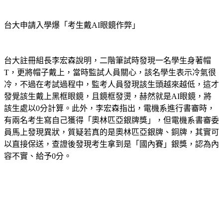
台大申請入學爆「考生戴AI眼鏡作弊」
台大註冊組長李宏森說明，二階筆試時發現一名學生身著帽
T，更將帽子戴上，當時監試人員關心，該名學生表示冷氣很
冷，不過在考試過程中，監考人員發現該生頭越來越低，這才
發覺該生戴上黑框眼鏡，且鏡框發燙，赫然就是AI眼鏡，將
該生處以0分計算。此外，李宏森指出，電機系進行書審時，
有兩名考生寫自己獲得「奧林匹亞銀牌獎」，但電機系書審委
員馬上發現異狀，質疑若真的是奧林匹亞銀牌、銅牌，其實可
以直接保送，查證後發現考生拿到是「國內賽」銀獎，認為內
容不實、給予0分。