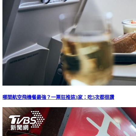
哪間航空飛機餐最強？一票狂推這3家：吃5次都很讚