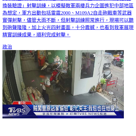
換裝驗證」射擊訓練，以模擬敵軍兩棲兵力企圖進犯中部地區
為想定，軍方出動包括雷霆2000、M109A2自走砲戰車等武器
實彈射擊，儘管大雨不斷，但射擊訓練照常進行，現場可以聽
到砲聲隆隆，加上火光四射畫面，十分震撼，也看到我軍展現
精實訓練成果，順利完成射擊。
政治