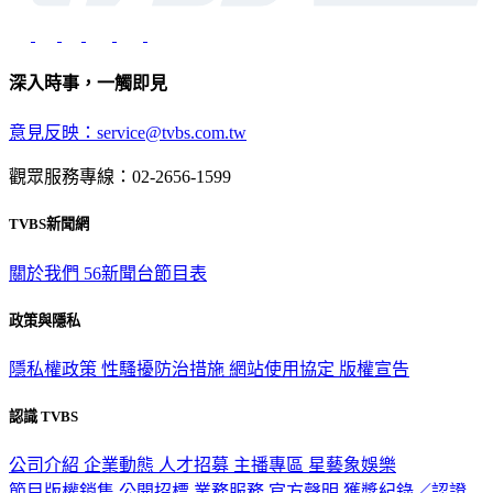
深入時事，一觸即見
意見反映：service@tvbs.com.tw
觀眾服務專線：02-2656-1599
TVBS新聞網
關於我們
56新聞台節目表
政策與隱私
隱私權政策
性騷擾防治措施
網站使用協定
版權宣告
認識 TVBS
公司介紹
企業動態
人才招募
主播專區
星藝象娛樂
節目版權銷售
公開招標
業務服務
官方聲明
獲獎紀錄／認證