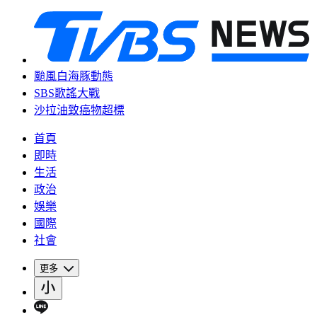
颱風白海豚動態
SBS歌謠大戰
沙拉油致癌物超標
首頁
即時
生活
政治
娛樂
國際
社會
更多