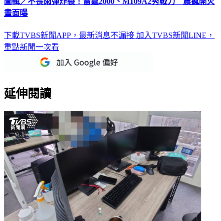
圖輯／不畏雨彈炸裂！雷霆2000、M109A2秀戰力 震撼開火
畫面曝
下載TVBS新聞APP，最新消息不漏接
加入TVBS新聞LINE，
重點新聞一次看
延伸閱讀