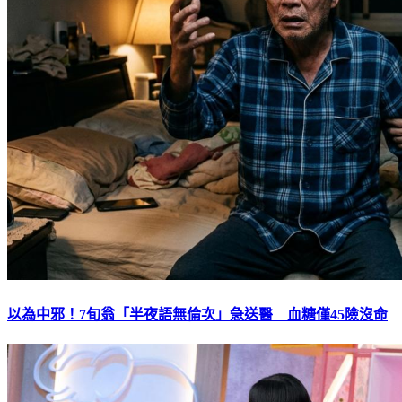
以為中邪！7旬翁「半夜語無倫次」急送醫 血糖僅45險沒命