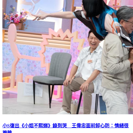
小S復出《小姐不熙娣》錄到哭 王偉忠面前卸心防：情緒很
複雜