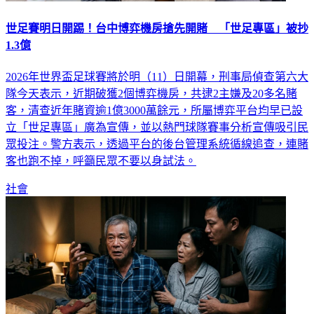
世足賽明日開踢！台中博弈機房搶先開賭 「世足專區」被抄
1.3億
2026年世界盃足球賽將於明（11）日開幕，刑事局偵查第六大
隊今天表示，近期破獲2個博弈機房，共逮2主嫌及20多名賭
客，清查近年賭資逾1億3000萬餘元，所屬博弈平台均早已設
立「世足專區」廣為宣傳，並以熱門球隊賽事分析宣傳吸引民
眾投注。警方表示，透過平台的後台管理系統循線追查，連賭
客也跑不掉，呼籲民眾不要以身試法。
社會