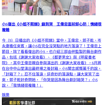
小S復出《小姐不熙娣》錄到哭 王偉忠面前卸心防：情緒很
複雜
今（9）日播出的《小姐不熙娣》當中，王偉忠、郭子乾、岑
永康擔任來賓，讓小S在完全沒哭點的地方落淚了！王偉忠上
節目，除了看看復出的小S，也介紹三部由他監製的舞台劇作
品，包括《謝謝大家收看》、《都更男女》與《明星養老
院》，其中王偉忠親自參與演出的《謝謝大家收看》，6月將
在台中中山堂演出最終場之後封箱，小S聞言感慨萬千的說，
「封箱了？」忍不住落淚，這奇妙的落淚點，讓大家笑了出
來，郭子乾好奇問她，「你哭是因為舞台劇封箱哭？」小S
說，「我情緒很複雜！」
娛樂