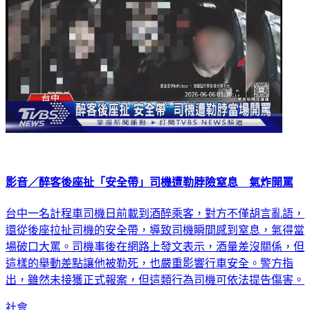
影音／醉客後座扯「安全帶」司機遭勒脖險窒息 氣炸開罵
台中一名計程車司機日前載到酒醉乘客，對方不僅胡言亂語，
還從後座拉扯司機的安全帶，導致司機瞬間感到窒息，氣得當
場破口大罵。司機事後在網路上發文表示，酒量差沒關係，但
這樣的舉動差點讓他被勒死，也嚴重影響行車安全。警方指
出，雖然未接獲正式報案，但這類行為司機可依法提告傷害。
社會