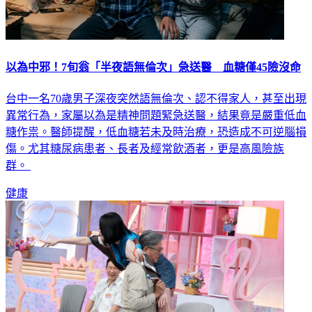
以為中邪！7旬翁「半夜語無倫次」急送醫 血糖僅45險沒命
台中一名70歲男子深夜突然語無倫次、認不得家人，甚至出現
異常行為，家屬以為是精神問題緊急送醫，結果竟是嚴重低血
糖作祟。醫師提醒，低血糖若未及時治療，恐造成不可逆腦損
傷。尤其糖尿病患者、長者及經常飲酒者，更是高風險族
群。
健康