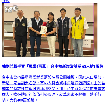
社會
抽到若轉手賣「現賺4百萬」 台中抽新增當舖業 65人搶1張牌
台中市警察局舉辦當舖業籌設名額公開抽籤，因應人口增加，
新增一家當舖業名額，有65人符合資格角逐這張牌照。由於當
舖業的特許性質與可觀獲利空間，加上台中資金借貸市場需求
龐大，這張牌照的價值引發關注，就算未來不經營，轉手行
情，大約400萬起跳。