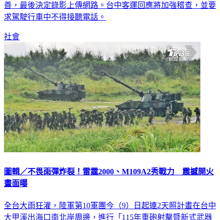
善，最後決定錄影上傳網路。台中客運回應將加強稽查，並要
求駕駛行車中不得接聽電話。
社會
圖輯／不畏雨彈炸裂！雷霆2000、M109A2秀戰力 震撼開火
畫面曝
全台大雨狂灌，陸軍第10軍團今（9）日起連2天照計畫在台中
大甲溪出海口南北岸周邊，進行「115年重砲射擊暨新式武器