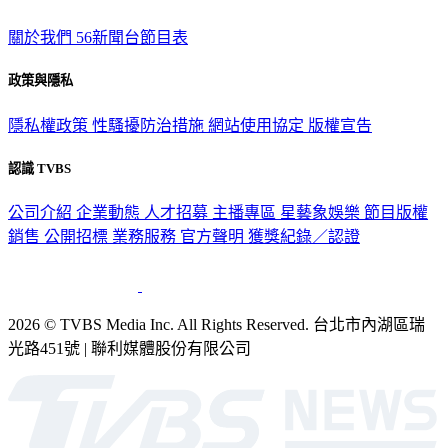
關於我們
56新聞台節目表
政策與隱私
隱私權政策
性騷擾防治措施
網站使用協定
版權宣告
認識 TVBS
公司介紹
企業動態
人才招募
主播專區
星藝象娛樂
節目版權
銷售
公開招標
業務服務
官方聲明
獲獎紀錄／認證
2026 © TVBS Media Inc. All Rights Reserved. 台北市內湖區瑞
光路451號 | 聯利媒體股份有限公司