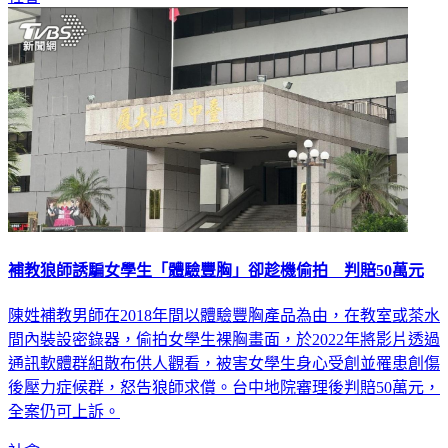
補教狼師誘騙女學生「體驗豐胸」卻趁機偷拍 判賠50萬元
陳姓補教男師在2018年間以體驗豐胸產品為由，在教室或茶水
間內裝設密錄器，偷拍女學生裸胸畫面，於2022年將影片透過
通訊軟體群組散布供人觀看，被害女學生身心受創並罹患創傷
後壓力症候群，怒告狼師求償。台中地院審理後判賠50萬元，
全案仍可上訴。