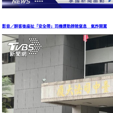
影音／醉客後座扯「安全帶」司機遭勒脖險窒息 氣炸開罵