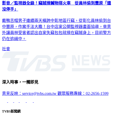
影音／監視器全錄！竊賊揹贓物搭火車 從員林偷到豐原「還
沒停手」
戴鴨舌帽男子連續兩天橫跨中彰地區行竊，從彰化員林偷到台
中豐原，作案手法大膽！台中店家公開監視器畫面協尋，竟意
外讓員林受害者認出自家失竊包包就揹在竊賊身上，目前警方
仍在追緝中。
社會
深入時事，一觸即見
意見反映：service@tvbs.com.tw
觀眾服務專線：02-2656-1599
TVBS新聞網