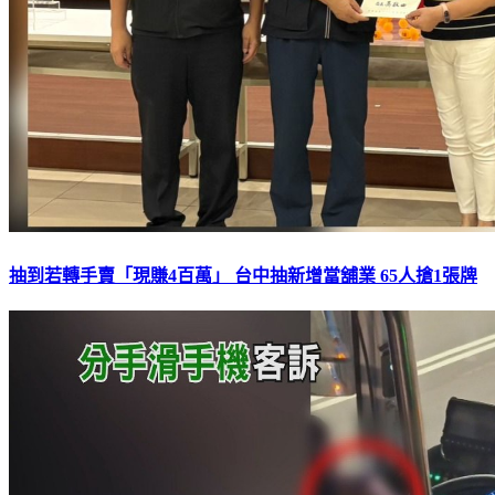
抽到若轉手賣「現賺4百萬」 台中抽新增當舖業 65人搶1張牌