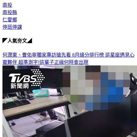
南投
南投縣
仁愛鄉
停班停課
◤人氣夯文◢
何潤東、曹佑寧獨家專訪搶先看
8月緣分排行榜 這星座遇見心
靈夥伴
超準測字!這輩子正緣何時會出現