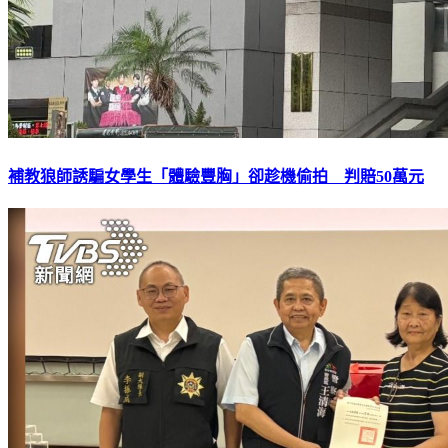
補教狼師誘騙女學生「體驗豐胸」卻趁機偷拍 判賠50萬元