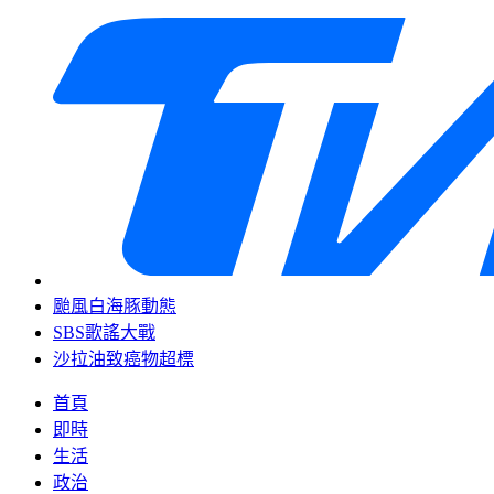
颱風白海豚動態
SBS歌謠大戰
沙拉油致癌物超標
首頁
即時
生活
政治