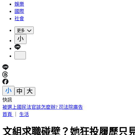
娛樂
國際
社會
更多
快訊
王凱靈堂曝光！黑色郵筒藏思念 70歲母缺席原因超催淚
首頁
｜
生活
文組求職碰壁？她狂投履歷只見