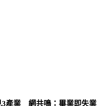
3產業 網共鳴：畢業即失業