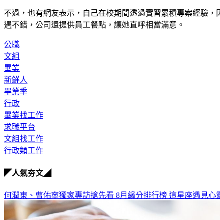
不過，也有網友表示，自己在校期間透過實習累積專案經驗，
遇不錯，公司還提供員工餐點，讓她直呼相當滿意。
公職
文組
畢業
新鮮人
畢業季
行政
畢業找工作
求職平台
文組找工作
行政類工作
◤人氣夯文◢
何潤東、曹佑寧獨家專訪搶先看
8月緣分排行榜 這星座遇見心