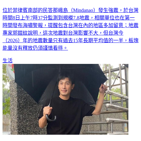
位於菲律賓南部的民答那峨島（Mindanao）發生強震，於台灣
時間8日上午7時37分監測到規模7.8地震，相關單位也在第一
時間發布海嘯警報，提醒包含台灣在內的地區多加留意；地震
專家郭鎧紋說明，這次地震對台灣影響不大，但台灣今
（2026）年的地震數量只有過去15年長期平均值的一半，板塊
能量沒有釋放仍須謹慎看待。
生活
傅子純驟逝！醫警告「5徵兆」快就醫：別硬撐