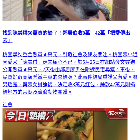
找到陳美琪50萬真的給了！鄰居伯收8萬 42萬「把愛傳出
去」
桃園尋狗重金懸賞50萬元，引發社會及網友關注。桃園陳小姐
因愛犬「陳美琪」走失痛心不已，於5月25日在網站發文尋狗
公開懸賞50萬元，2天後由鄰居廖男在附近民宅尋獲。事後，
民眾好奇高額懸賞金真的會給嗎？此事件結局重諾又有愛。廖
男透露，與陳女討論後，決定收8萬元紅包，餘款42萬元則捐
給地方的宮廟及流浪動物團體。
社會