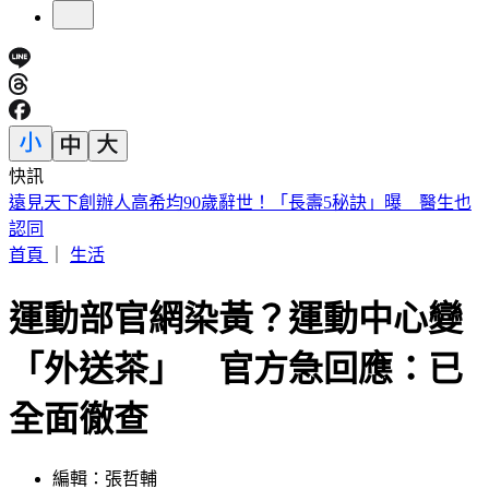
快訊
美股開盤／聯準會升息疑慮意外減緩！標普、那指「雙開高」
首頁
｜
生活
運動部官網染黃？運動中心變
「外送茶」 官方急回應：已
全面徹查
編輯：張哲輔
發佈時間：2026.06.08 15:00