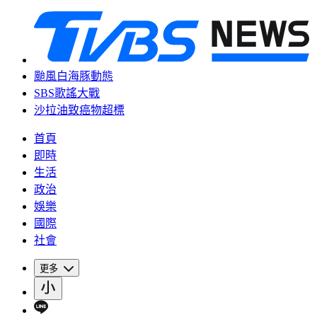
颱風白海豚動態
SBS歌謠大戰
沙拉油致癌物超標
首頁
即時
生活
政治
娛樂
國際
社會
更多