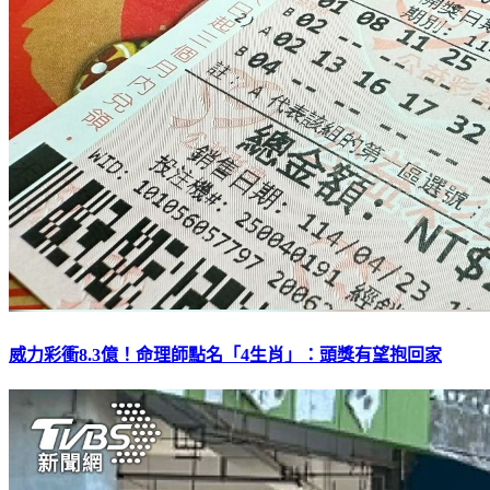
威力彩衝8.3億！命理師點名「4生肖」：頭獎有望抱回家