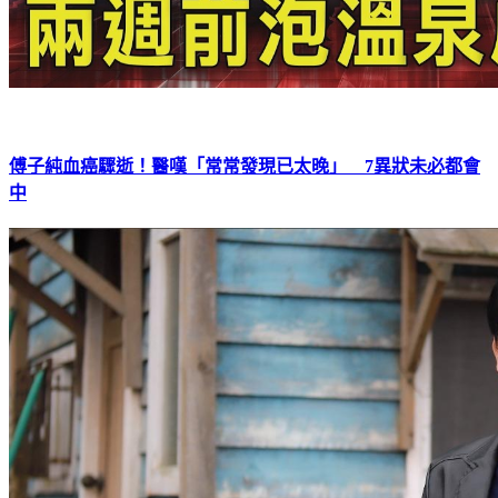
傅子純血癌驟逝！醫嘆「常常發現已太晚」 7異狀未必都會
中