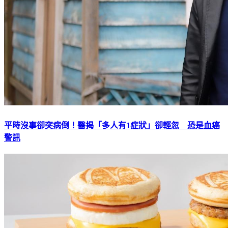
平時沒事卻突病倒！醫揭「多人有1症狀」卻輕忽 恐是血癌
警訊