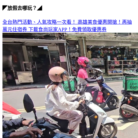
◤放假去哪玩？◢
全台熱門活動、人氣攻略一次看！
高雄美食優惠開搶！再抽
萬元住宿券
下載食尚玩家APP！免費領取優惠券