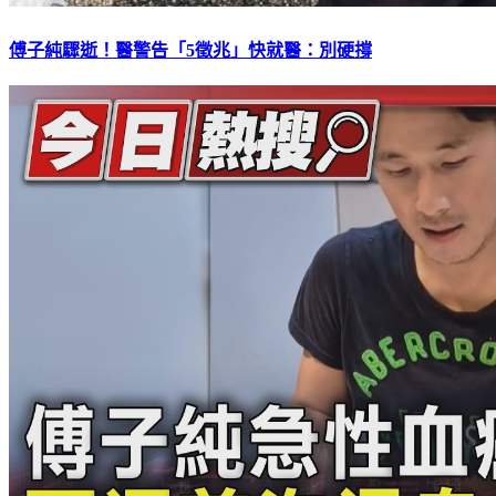
傅子純驟逝！醫警告「5徵兆」快就醫：別硬撐