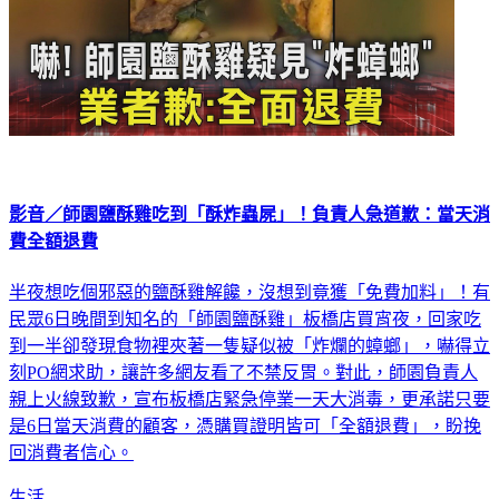
影音／師園鹽酥雞吃到「酥炸蟲屍」！負責人急道歉：當天消
費全額退費
半夜想吃個邪惡的鹽酥雞解饞，沒想到竟獲「免費加料」！有
民眾6日晚間到知名的「師園鹽酥雞」板橋店買宵夜，回家吃
到一半卻發現食物裡夾著一隻疑似被「炸爛的蟑螂」，嚇得立
刻PO網求助，讓許多網友看了不禁反胃。對此，師園負責人
親上火線致歉，宣布板橋店緊急停業一天大消毒，更承諾只要
是6日當天消費的顧客，憑購買證明皆可「全額退費」，盼挽
回消費者信心。
生活