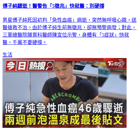
男星傅子純死因初判「急性血癌」病逝，突然無呼吸心跳，送
醫搶救不治。由於傅子純生前無徵兆，卻無預警病發；對此，
三軍總醫院腸胃科醫師陳宣位示警，身體有「5症狀」快就
醫，千萬不要硬撐。
生活