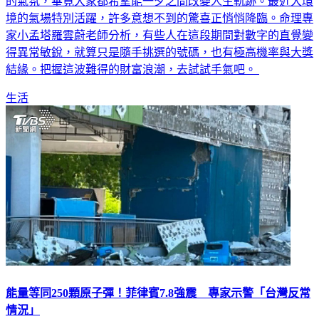
境的氣場特別活躍，許多意想不到的驚喜正悄悄降臨。命理專
家小孟塔羅雲蔚老師分析，有些人在這段期間對數字的直覺變
得異常敏銳，就算只是隨手挑選的號碼，也有極高機率與大獎
結緣。把握這波難得的財富浪潮，去試試手氣吧。
生活
能量等同250顆原子彈！菲律賓7.8強震 專家示警「台灣反常
情況」