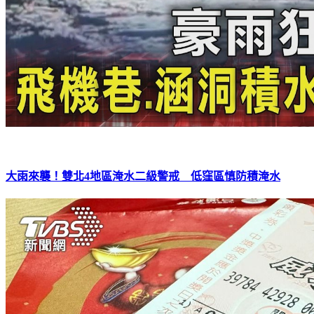
大雨來襲！雙北4地區淹水二級警戒 低窪區慎防積淹水