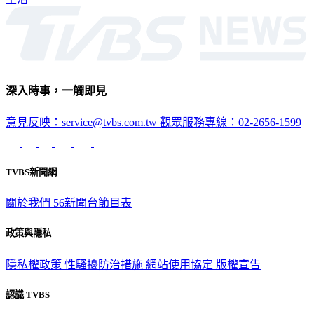
深入時事，一觸即見
意見反映：service@tvbs.com.tw
觀眾服務專線：02-2656-1599
TVBS新聞網
關於我們
56新聞台節目表
政策與隱私
隱私權政策
性騷擾防治措施
網站使用協定
版權宣告
認識 TVBS
公司介紹
企業動態
人才招募
主播專區
星藝象娛樂
節目版權