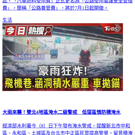
費」，簡稱「公路養管費」，將於7月1日起開徵。
生活
大雨來襲！雙北4地區淹水二級警戒 低窪區慎防積淹水
經濟部水利署今（8）日下午發布淹水警戒，提醒新北市中和
區、永和區、土城區及台北市中正區民眾提高警覺，留意積淹
水情形。根據水利署資料，目前上述地區均維持二級淹水警