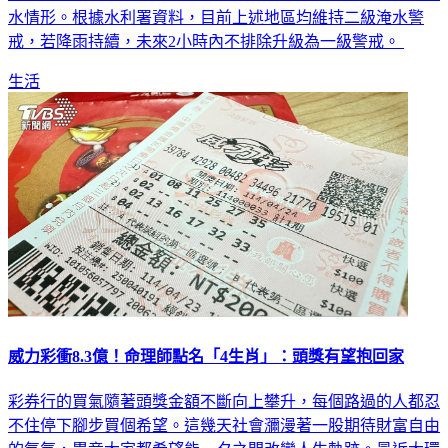
戒，若降雨持續，未來2小時內不排除升級為一級警戒。
生活
威力彩衝8.3億！命理師點名「4生肖」：頭獎有望抱回家
彩券行的買氣隨著頭獎金額不斷向上攀升，每個路過的人都忍
不住停下腳步買個希望。這幾天社會瀰漫著一股期待財富自由
的氣氛，畢竟大家都希望能一夕之間改變人生軌跡。最近大環