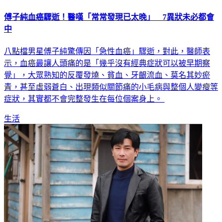
傅子純血癌驟逝！醫嘆「常常發現已太晚」 7異狀未必都會
中
八點檔男星傅子純驚傳因「急性血癌」驟逝，對此，醫師表
示，血癌最讓人頭痛的是「幾乎沒有經典症狀可以被早期察
覺」，大眾熟知的反覆發燒、貧血、牙齦流血、莫名其妙瘀
青，甚至虛弱蒼白、出現類似關節痛的小毛病與整個人變瘦等
症狀，其實都不會完整發生在每位個案身上。
生活