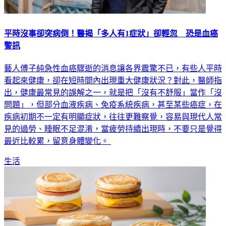
平時沒事卻突病倒！醫揭「多人有1症狀」卻輕忽 恐是血癌
警訊
藝人傅子純急性血癌驟逝的消息讓各界震驚不已，有些人平時
看起來健康，卻在短時間內出現重大健康狀況？對此，醫師指
出，健康最常見的誤解之一，就是把「沒有不舒服」當作「沒
問題」，但部分血液疾病、免疫系統疾病，甚至某些癌症，在
疾病初期不一定有明顯症狀，往往更難察覺，容易與現代人常
見的過勞、睡眠不足混淆，當疲勞持續出現時，不要只是覺得
最近比較累，留意身體變化。
生活