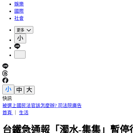
娛樂
國際
社會
更多
快訊
被選上國民法官該怎麼辦? 司法院廣告
首頁
｜
生活
台鐵急通報「濁水-集集」暫停