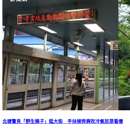
北捷驚見「野生猴子」逛大街 手扶梯旁爽吹冷氣民眾看傻