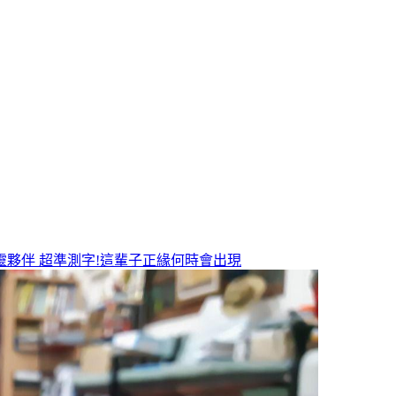
靈夥伴
超準測字!這輩子正緣何時會出現