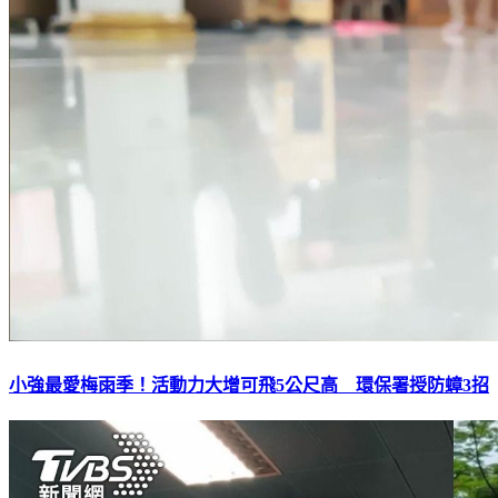
小強最愛梅雨季！活動力大增可飛5公尺高 環保署授防蟑3招