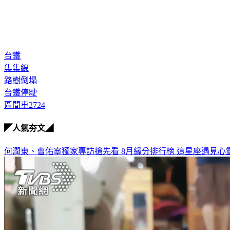
台鐵
集集線
路樹倒塌
台鐵停駛
區間車2724
◤人氣夯文◢
何潤東、曹佑寧獨家專訪搶先看
8月緣分排行榜 這星座遇見心