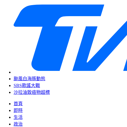
颱風白海豚動態
SBS歌謠大戰
沙拉油致癌物超標
首頁
即時
生活
政治